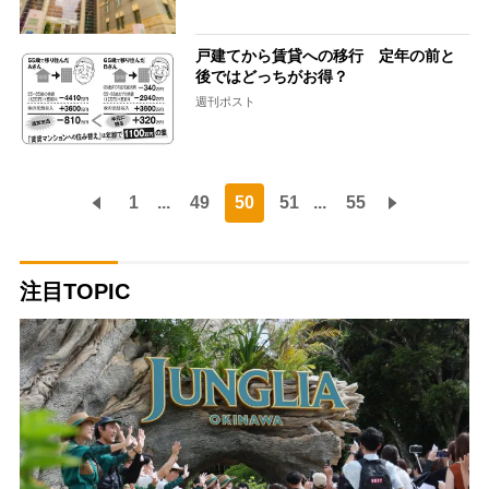
戸建てから賃貸への移行 定年の前と
後ではどっちがお得？
週刊ポスト
1
...
49
50
51
...
55
注目TOPIC