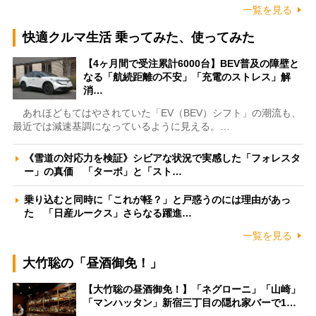
一覧を見る
快適クルマ生活 乗ってみた、使ってみた
【4ヶ月間で受注累計6000台】BEV普及の障壁と
なる「航続距離の不安」「充電のストレス」解
消…
あれほどもてはやされていた「EV（BEV）シフト」の潮流も、
最近では減速基調になっているように見える。…
《雪道の対応力を検証》シビアな状況で実感した「フォレスタ
ー」の真価 「ターボ」と「スト…
乗り込むと同時に「これが軽？」と戸惑うのには理由があっ
た 「日産ルークス」さらなる躍進…
一覧を見る
大竹聡の「昼酒御免！」
【大竹聡の昼酒御免！】「ネグローニ」「山崎」
「マンハッタン」新宿三丁目の隠れ家バーで1…