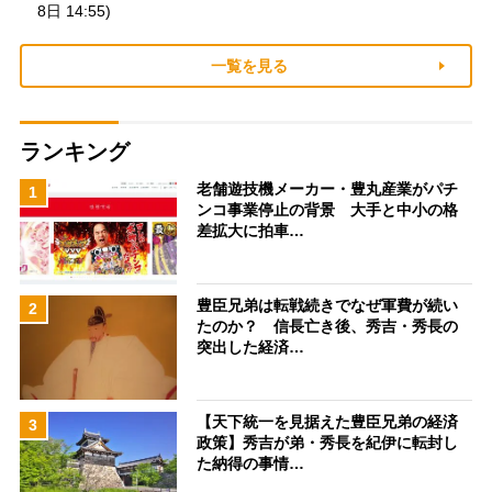
8日 14:55)
一覧を見る
ランキング
老舗遊技機メーカー・豊丸産業がパチ
1
ンコ事業停止の背景 大手と中小の格
差拡大に拍車…
豊臣兄弟は転戦続きでなぜ軍費が続い
2
たのか？ 信長亡き後、秀吉・秀長の
突出した経済…
【天下統一を見据えた豊臣兄弟の経済
3
政策】秀吉が弟・秀長を紀伊に転封し
た納得の事情…