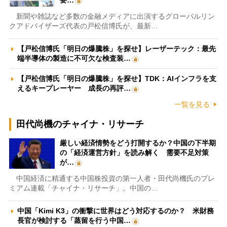
新聞や雑誌など多数の金融メディアに出演するグローバルリン
クアドバイザーズ代表の戸松信博氏が、最新…
【戸松信博氏「明日の爆騰株」を探せ】レーザーテック：最先
端半導体の製造に不可欠な検査装…
【戸松信博氏「明日の爆騰株」を探せ】TDK：AIインフラを支
えるキープレーヤー 成長の再評…
一覧を見る
田代尚機のチャイナ・リサーチ
厳しい経済情勢をどう打開するか？中国の下半期
の「経済運営方針」を読み解く 需要不足対策
が…
中国経済に精通する中国株投資の第一人者・田代尚機氏のプレ
ミアム連載「チャイナ・リサーチ」。中国の…
中国「Kimi K3」の衝撃に世界はどう対応するのか？ 米財務
長官が検討する「蒸留を行う中国…