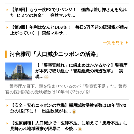
【第9回】もう一度FXでリベンジ！ 種銭は差し押さえを免れ
た”ヒミツのお金” ｜ 突然マルサ…
【第8回】年利はなんと14.6％！ 毎日5万円超の延滞税が積み
上がっていく ｜ 突然マルサ…
一覧を見る
河合雅司「人口減少ニッポンの活路」
【「警察官離れ」に歯止めはかかるか？】警察庁
が本気で取り組む「警察組織の構造改革」 実
現…
警察庁が目下、頭を悩ませているのが「警察官不足」だ。警察
官の採用試験の受験者数は10年間で2分の1以…
【安全・安心ニッポンの危機】採用試験受験者数は10年間で2
分の1以下に！ 出生数減がも…
【医療崩壊】人口減少で「医師不足」に加えて「患者不足」に
見舞われ地域医療が限界に 今後…