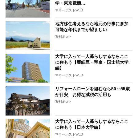
学・東京電機…
マネーポストWEB
地方移住考えるなら地元の行事に参加
可能な年代までが望ましい
週刊ポスト
大学に入って一人暮らしするならここ
に住もう【亜細亜・帝京・国士舘大学
編】
マネーポストWEB
リフォームローンを組むなら50～55歳
が目安 お得な減税の活用も
週刊ポスト
大学に入って一人暮らしするならここ
に住もう【日本大学編】
マネーポストWEB