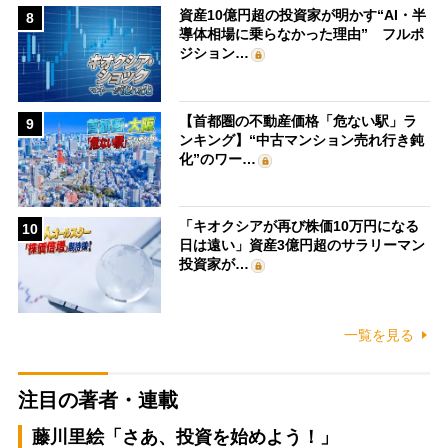
資産10億円超の投資家が明かす“AI・半
8
導体相場に乗らなかった理由” フルポ
ジション…
【首都圏の不動産価格「危ない駅」ラ
9
ンキング】“中古マンション売れ行き鈍
化”のワー…
「キオクシアが再び株価10万円になる
10
日は遠い」資産3億円超のサラリーマン
投資家が…
一覧を見る
注目の著者・連載
藤川里絵「さあ、投資を始めよう！」