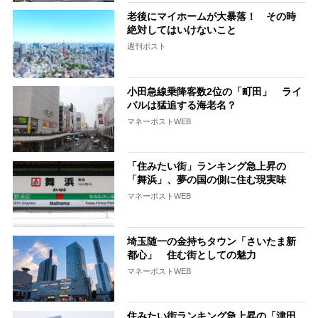
老後にマイホームが大暴落！ その時
絶対してはいけないこと
週刊ポスト
小田急線乗降客数2位の「町田」 ライ
バルは猛追する海老名？
マネーポストWEB
「住みたい街」ランキング急上昇の
「舞浜」、夢の国の側に住む現実味
マネーポストWEB
埼玉随一の金持ちタウン「さいたま新
都心」 住む街としての魅力
マネーポストWEB
住みたい街ランキング急上昇の「津田