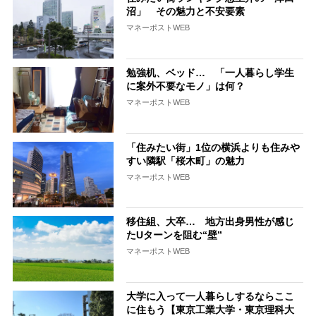
沼」 その魅力と不安要素
マネーポストWEB
勉強机、ベッド… 「一人暮らし学生
に案外不要なモノ」は何？
マネーポストWEB
「住みたい街」1位の横浜よりも住みや
すい隣駅「桜木町」の魅力
マネーポストWEB
移住組、大卒… 地方出身男性が感じ
たUターンを阻む“壁”
マネーポストWEB
大学に入って一人暮らしするならここ
に住もう【東京工業大学・東京理科大