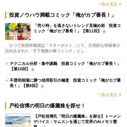
一覧を見る
投資ノウハウ満載コミック「俺がカブ番長！」
「売り時」を逃さないトレンド見極め術 投資コ
ミック「俺がカブ番長！」【第11回】
かつて投資情報雑誌「マネーポスト」にて、圧倒的な情報量が
詰め込まれた「天下無敵の株コミック」とし…
テクニカル分析・集中講義 投資コミック「俺がカブ番長！」
【第10回】
不透明相場に勝つ信用取引の極意 投資コミック「俺がカブ番
長！」【第9回】
一覧を見る
戸松信博の明日の爆騰株を探せ！
【戸松信博氏「明日の爆騰株」を探せ】トーメン
デバイス：サムスンを通じて世界のAIメモリ需
要…