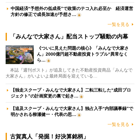
中国経済“予想外の低成長”で政策のテコ入れ必至か 経済運営
方針の修正で成長加速が予想さ…
一覧を見る
「みんなで大家さん」配当ストップ騒動の内幕
《ついに見えた問題の核心》「みんなで大家さ
ん」2000億円超不動産投資トラブル“異常なく
ら…
本誌『週刊ポスト』が追及してきた不動産投資商品「みんなで
大家さん」がいよいよ最終局面を迎えている…
【独走スクープ・みんなで大家さん】二転三転した“成田プロ
ジェクト”の計画変更の裏で起き…
【追及スクープ・みんなで大家さん】独占入手“内部議事録”で
明かされる柳瀬健一・代表の思…
一覧を見る
古賀真人「発掘！好決算銘柄」