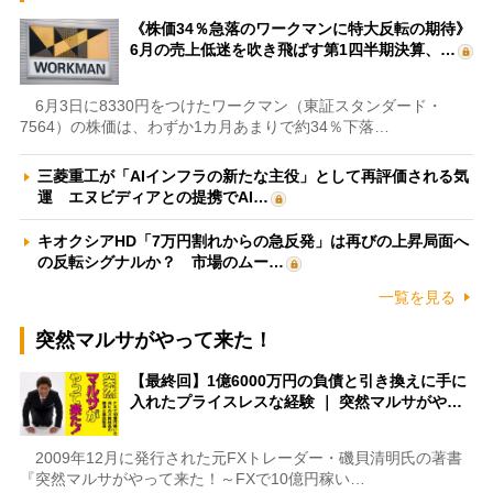
《株価34％急落のワークマンに特大反転の期待》
6月の売上低迷を吹き飛ばす第1四半期決算、…
6月3日に8330円をつけたワークマン（東証スタンダード・
7564）の株価は、わずか1カ月あまりで約34％下落…
三菱重工が「AIインフラの新たな主役」として再評価される気
運 エヌビディアとの提携でAI…
キオクシアHD「7万円割れからの急反発」は再びの上昇局面へ
の反転シグナルか？ 市場のムー…
一覧を見る
突然マルサがやって来た！
【最終回】1億6000万円の負債と引き換えに手に
入れたプライスレスな経験 ｜ 突然マルサがや…
2009年12月に発行された元FXトレーダー・磯貝清明氏の著書
『突然マルサがやって来た！～FXで10億円稼い…