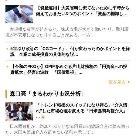
【資産運用】大災害時に慌てないために平時から
備えておきたい3つのポイント「資産の棚卸し…
大規模な災害が起きると、株式市場が大きく動いたり、取引環
境が不安定になったりすることがある。一方…
5年ぶり改訂の「CGコード」、何が変わったのかポイントを解
説 企業に成長投資の具体的な説…
【令和のPKOか】GPIFをめぐる片山財務相の「円資産への投
資拡大」発言の波紋 「国債重視」…
一覧を見る
森口亮「まるわかり市況分析」
「トレンド転換のスイッチになり得る」“介入慣
れ”した市場心理を変える「日米協調為替介入」
…
日米両政府が、約28年ぶりとなる円買いの協調介入に踏み切っ
た。米国も追加介入を辞さない姿勢を示して…