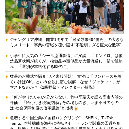
ジャングリア沖縄、開業1周年で「経済効果494億円」の大きな
ミスリード 事業の苦戦を覆い隠す“不透明すぎる巨大な数字”
小学生に人気の「シール流通事情」に変調 「ボンドロ」は依
然品薄状態が続くが、模倣品や類似品が大量流通し一部で値崩
れ 「選別が本格化する時代に」
猛暑のお葬式で悩ましい“喪服問題” 女性は「ワンピースを着
ていけばOK」という俗説に潜む誤解、なぜ「ジャケット」が
マストなのか？《1級葬祭ディレクターが解説》
「何がやりたいのか分からない」竹中平蔵氏が語る高市内閣の
評価 「給付付き税額控除はその場しのぎ」いま不可欠なの
は“社会保障制度の改革議論”と指摘
急増する中国企業の“国籍ロンダリング” SHEIN、TikTok、
Temu…本社機能を海外に移転させ、トランプ関税の回避を狙
う 現地人を隠れ蓑にした中国企業の農業参入・土地取得への