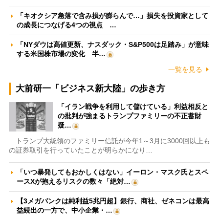
「キオクシア急落で含み損が膨らんで…」損失を投資家として
の成長につなげる4つの視点 …
「NYダウは高値更新、ナスダック・S&P500は足踏み」が意味
する米国株市場の変化 半…
一覧を見る
大前研一「ビジネス新大陸」の歩き方
「イラン戦争を利用して儲けている」利益相反と
の批判が強まるトランプファミリーの不正蓄財
疑…
トランプ大統領のファミリー信託が今年1～3月に3000回以上も
の証券取引を行っていたことが明らかになり…
「いつ暴発してもおかしくはない」イーロン・マスク氏とスペ
ースXが抱えるリスクの数々「絶対…
【3メガバンクは純利益5兆円超】銀行、商社、ゼネコンは最高
益続出の一方で、中小企業・…