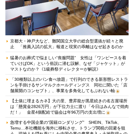
京都大・神戸大など、難関国立大学の総合型選抜が続々と廃
止 「推薦入試の拡大」報道と現実の乖離はなぜ起きるのか
猛暑のお葬式で悩ましい“喪服問題” 女性は「ワンピースを着
ていけばOK」という俗説に潜む誤解、なぜ「ジャケット」が
マストなのか？《1級葬祭ディレクターが解説》
「30種類以上のパン食べ放題」で行列のできる新形態レストラ
ンを手掛けるサンマルクホールディングス 同社に聞いた「店
舗展開のコンセプト」、事業を多角化してもぶれない軸
【土俵に埋まるカネ】大の里、豊昇龍が黒星続きの名古屋場所
は「懸賞金2826万円」が下位力士に渡り「今日はみんなで焼肉
だ！」 金星4個配給で協会は年96万円の支出増に
急増する中国企業の“国籍ロンダリング” SHEIN、TikTok、
Temu…本社機能を海外に移転させ、トランプ関税の回避を狙
う 現地人を隠れ蓑にした中国企業の農業参入・土地取得への