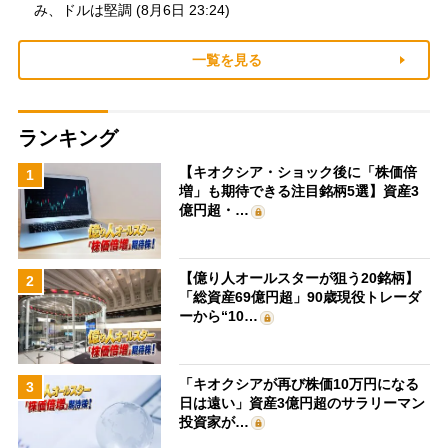
み、ドルは堅調 (8月6日 23:24)
一覧を見る
ランキング
【キオクシア・ショック後に「株価倍
1
増」も期待できる注目銘柄5選】資産3
億円超・…
【億り人オールスターが狙う20銘柄】
2
「総資産69億円超」90歳現役トレーダ
ーから“10…
「キオクシアが再び株価10万円になる
3
日は遠い」資産3億円超のサラリーマン
投資家が…