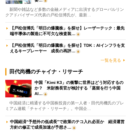
新聞や雑誌など多数の金融メディアに出演するグローバルリン
クアドバイザーズ代表の戸松信博氏が、最新…
【戸松信博氏「明日の爆騰株」を探せ】レーザーテック：最先
端半導体の製造に不可欠な検査装…
【戸松信博氏「明日の爆騰株」を探せ】TDK：AIインフラを支
えるキープレーヤー 成長の再評…
一覧を見る
田代尚機のチャイナ・リサーチ
中国「Kimi K3」の衝撃に世界はどう対応するの
か？ 米財務長官が検討する「蒸留を行う中国
AI…
中国経済に精通する中国株投資の第一人者・田代尚機氏のプレ
ミアム連載「チャイナ・リサーチ」。中国企…
中国経済“予想外の低成長”で政策のテコ入れ必至か 経済運営
方針の修正で成長加速が予想さ…