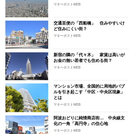
マネーポストWEB
交通至便の「西船橋」 住みやすいけ
ど住みにくい街？
マネーポストWEB
新宿の隣の「代々木」 家賃は高いが
お金の無い若者でも住める街？
マネーポストWEB
マンション市場、全国的に局地的バブ
ルを引き起こす「中区・中央区現象」
とは
マネーポストWEB
阿波おどりに純情商店街… 中央線文
化の一角「高円寺」の住心地
マネーポストWEB