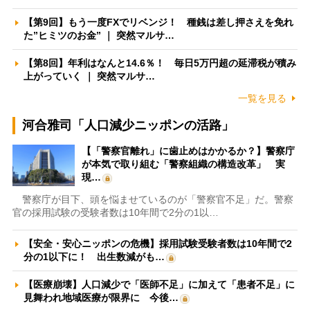
【第9回】もう一度FXでリベンジ！ 種銭は差し押さえを免れ
た”ヒミツのお金” ｜ 突然マルサ…
【第8回】年利はなんと14.6％！ 毎日5万円超の延滞税が積み
上がっていく ｜ 突然マルサ…
一覧を見る
河合雅司「人口減少ニッポンの活路」
【「警察官離れ」に歯止めはかかるか？】警察庁
が本気で取り組む「警察組織の構造改革」 実
現…
警察庁が目下、頭を悩ませているのが「警察官不足」だ。警察
官の採用試験の受験者数は10年間で2分の1以…
【安全・安心ニッポンの危機】採用試験受験者数は10年間で2
分の1以下に！ 出生数減がも…
【医療崩壊】人口減少で「医師不足」に加えて「患者不足」に
見舞われ地域医療が限界に 今後…