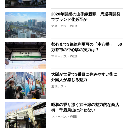
2020年開業の山手線新駅 周辺再開発
でブランド化必至か
マネーポストWEB
都心まで3路線利用可の「本八幡」 50
万都市の中心駅の実力は？
マネーポストWEB
大阪が世界で3番目に住みやすい街に
外国人が感じる魅力
週刊ポスト
昭和の香り漂う京王線の魅力的な商店
街 千歳烏山は外せない
マネーポストWEB