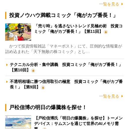
一覧を見る
投資ノウハウ満載コミック「俺がカブ番長！」
「売り時」を逃さないトレンド見極め術 投資コ
ミック「俺がカブ番長！」【第11回】
かつて投資情報雑誌「マネーポスト」にて、圧倒的な情報量が
詰め込まれた「天下無敵の株コミック」とし…
テクニカル分析・集中講義 投資コミック「俺がカブ番長！」
【第10回】
不透明相場に勝つ信用取引の極意 投資コミック「俺がカブ番
長！」【第9回】
一覧を見る
戸松信博の明日の爆騰株を探せ！
【戸松信博氏「明日の爆騰株」を探せ】トーメン
デバイス：サムスンを通じて世界のAIメモリ需
要…