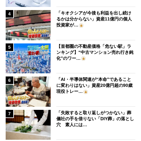
「キオクシアが今後も利益を出し続け
4
るかは分からない」資産11億円の個人
投資家が…
【首都圏の不動産価格「危ない駅」ラ
5
ンキング】“中古マンション売れ行き鈍
化”のワー…
「AI・半導体関連が“本命”であること
6
に変わりはない」資産20億円超の90歳
現役トレー…
「失敗すると取り返しがつかない」葬
7
儀社の手を借りない「DIY葬」の落とし
穴 素人には…