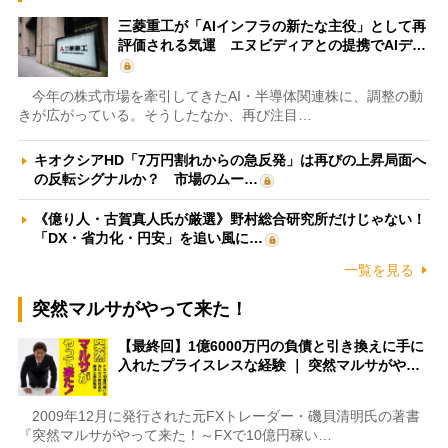
三菱重工が「AIインフラの新たな主役」として再
評価される気運 エヌビディアとの提携でAIデ…
今年の株式市場を牽引してきたAI・半導体関連株に、調整の動
きが広がっている。そうしたなか、再び注目…
キオクシアHD「7万円割れからの急反発」は再びの上昇局面へ
の反転シグナルか？ 市場のムー…
《億り人・古賀真人氏が厳選》野村総合研究所だけじゃない！
「DX・省力化・円安」を追い風に…
一覧を見る
突然マルサがやって来た！
【最終回】1億6000万円の負債と引き換えに手に
入れたプライスレスな経験 ｜ 突然マルサがや…
2009年12月に発行された元FXトレーダー・磯貝清明氏の著書
『突然マルサがやって来た！～FXで10億円稼い…