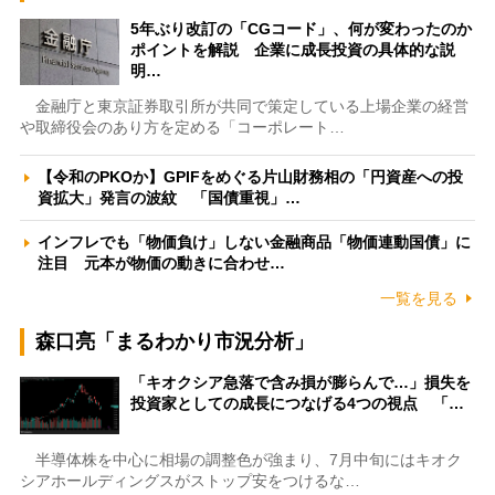
5年ぶり改訂の「CGコード」、何が変わったのか
ポイントを解説 企業に成長投資の具体的な説
明…
金融庁と東京証券取引所が共同で策定している上場企業の経営
や取締役会のあり方を定める「コーポレート…
【令和のPKOか】GPIFをめぐる片山財務相の「円資産への投
資拡大」発言の波紋 「国債重視」…
インフレでも「物価負け」しない金融商品「物価連動国債」に
注目 元本が物価の動きに合わせ…
一覧を見る
森口亮「まるわかり市況分析」
「キオクシア急落で含み損が膨らんで…」損失を
投資家としての成長につなげる4つの視点 「…
半導体株を中心に相場の調整色が強まり、7月中旬にはキオク
シアホールディングスがストップ安をつけるな…