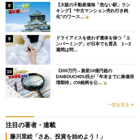
【大阪の不動産価格「危ない駅」ラン
8
キング】“中古マンション売れ行き鈍
化”のワース…
ドライアイスを使わず遺体を保つ「エ
9
ンバーミング」が日本でも普及 1～2
週間は問…
《200万円→資産10億円超の
10
DAIBOUCHOU氏が「年末までに株価倍
増期待」の5銘柄を公…
一覧を見る
注目の著者・連載
藤川里絵「さあ、投資を始めよう！」