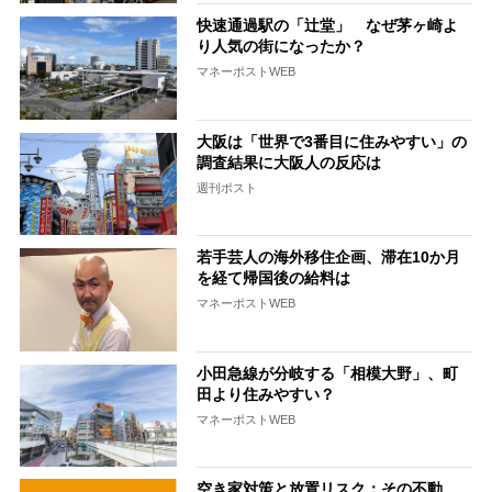
快速通過駅の「辻堂」 なぜ茅ヶ崎よ
り人気の街になったか？
マネーポストWEB
大阪は「世界で3番目に住みやすい」の
調査結果に大阪人の反応は
週刊ポスト
若手芸人の海外移住企画、滞在10か月
を経て帰国後の給料は
マネーポストWEB
小田急線が分岐する「相模大野」、町
田より住みやすい？
マネーポストWEB
空き家対策と放置リスク：その不動