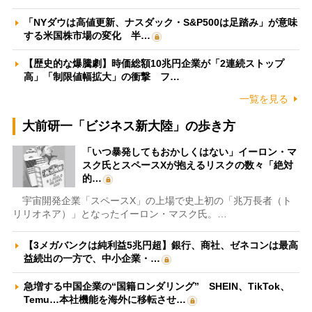
「NYダウは高値更新、ナスダック・S&P500は足踏み」が意味
する米国株市場の変化 半…
【歴史的な爆騰劇】時価総額10兆円企業が「2連続ストップ
高」「制限値幅拡大」の衝撃 フ…
一覧を見る
大前研一「ビジネス新大陸」の歩き方
「いつ暴発してもおかしくはない」イーロン・マ
スク氏とスペースXが抱えるリスクの数々「絶対
的…
宇宙開発企業「スペースX」の上場で史上初の「兆万長者（ト
リリオネア）」となったイーロン・マスク氏。…
【3メガバンクは純利益5兆円超】銀行、商社、ゼネコンは最高
益続出の一方で、中小企業・…
急増する中国企業の“国籍ロンダリング” SHEIN、TikTok、
Temu…本社機能を海外に移転させ…