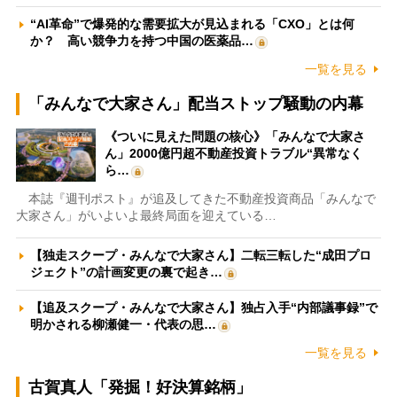
“AI革命”で爆発的な需要拡大が見込まれる「CXO」とは何
か？ 高い競争力を持つ中国の医薬品…
一覧を見る
「みんなで大家さん」配当ストップ騒動の内幕
《ついに見えた問題の核心》「みんなで大家さ
ん」2000億円超不動産投資トラブル“異常なく
ら…
本誌『週刊ポスト』が追及してきた不動産投資商品「みんなで
大家さん」がいよいよ最終局面を迎えている…
【独走スクープ・みんなで大家さん】二転三転した“成田プロ
ジェクト”の計画変更の裏で起き…
【追及スクープ・みんなで大家さん】独占入手“内部議事録”で
明かされる柳瀬健一・代表の思…
一覧を見る
古賀真人「発掘！好決算銘柄」