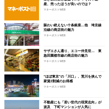
産、売ったほうが良いのでは？
マネーポストWEB
賑わい絶えない十条銀座…他 埼京線
沿線の商店街の魅力
マネーポストWEB
サザエさん通り、エコー仲見世… 東
急田園都市線の商店街の魅力
マネーポストWEB
“ほぼ東京”の「川口」、荒川を挟んで
家賃2割減のお得感
マネーポストWEB
不動産にも「若い世代の現実志向」が
波及 下町マンションが人気に