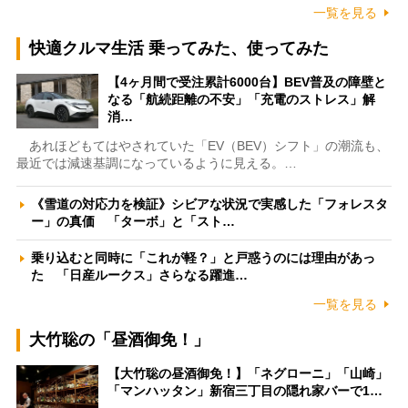
一覧を見る
快適クルマ生活 乗ってみた、使ってみた
【4ヶ月間で受注累計6000台】BEV普及の障壁と
なる「航続距離の不安」「充電のストレス」解
消…
あれほどもてはやされていた「EV（BEV）シフト」の潮流も、
最近では減速基調になっているように見える。…
《雪道の対応力を検証》シビアな状況で実感した「フォレスタ
ー」の真価 「ターボ」と「スト…
乗り込むと同時に「これが軽？」と戸惑うのには理由があっ
た 「日産ルークス」さらなる躍進…
一覧を見る
大竹聡の「昼酒御免！」
【大竹聡の昼酒御免！】「ネグローニ」「山崎」
「マンハッタン」新宿三丁目の隠れ家バーで1…