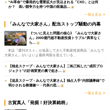
“AI革命”で爆発的な需要拡大が見込まれる「CXO」とは何
か？ 高い競争力を持つ中国の医薬品…
一覧を見る
「みんなで大家さん」配当ストップ騒動の内幕
《ついに見えた問題の核心》「みんなで大家さ
ん」2000億円超不動産投資トラブル“異常なく
ら…
本誌『週刊ポスト』が追及してきた不動産投資商品「みんなで
大家さん」がいよいよ最終局面を迎えている…
【独走スクープ・みんなで大家さん】二転三転した“成田プロ
ジェクト”の計画変更の裏で起き…
【追及スクープ・みんなで大家さん】独占入手“内部議事録”で
明かされる柳瀬健一・代表の思…
一覧を見る
古賀真人「発掘！好決算銘柄」