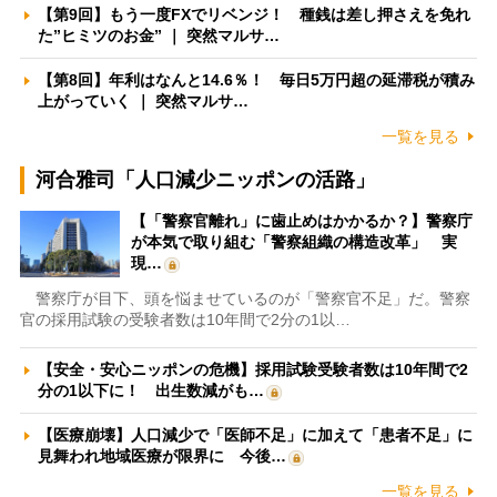
【第9回】もう一度FXでリベンジ！ 種銭は差し押さえを免れ
た”ヒミツのお金” ｜ 突然マルサ…
【第8回】年利はなんと14.6％！ 毎日5万円超の延滞税が積み
上がっていく ｜ 突然マルサ…
一覧を見る
河合雅司「人口減少ニッポンの活路」
【「警察官離れ」に歯止めはかかるか？】警察庁
が本気で取り組む「警察組織の構造改革」 実
現…
警察庁が目下、頭を悩ませているのが「警察官不足」だ。警察
官の採用試験の受験者数は10年間で2分の1以…
【安全・安心ニッポンの危機】採用試験受験者数は10年間で2
分の1以下に！ 出生数減がも…
【医療崩壊】人口減少で「医師不足」に加えて「患者不足」に
見舞われ地域医療が限界に 今後…
一覧を見る