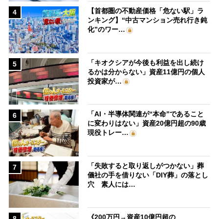
【首都圏の不動産価格「危ない駅」ラ
4
ンキング】“中古マンション売れ行き鈍
化”のワー…
「キオクシアが今後も利益を出し続け
5
るかは分からない」資産11億円の個人
投資家が…
「AI・半導体関連が“本命”であること
6
に変わりはない」資産20億円超の90歳
現役トレー…
「失敗すると取り返しがつかない」葬
7
儀社の手を借りない「DIY葬」の落とし
穴 素人には…
《200万円→資産10億円超の
8