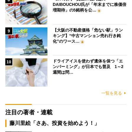
DAIBOUCHOU氏が「年末までに株価倍
増期待」の5銘柄を公…
【大阪の不動産価格「危ない駅」ラン
9
キング】“中古マンション売れ行き鈍
化”のワース…
ドライアイスを使わず遺体を保つ「エ
10
ンバーミング」が日本でも普及 1～2
週間は問…
一覧を見る
注目の著者・連載
藤川里絵「さあ、投資を始めよう！」