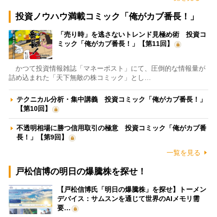
投資ノウハウ満載コミック「俺がカブ番長！」
「売り時」を逃さないトレンド見極め術 投資コ
ミック「俺がカブ番長！」【第11回】
かつて投資情報雑誌「マネーポスト」にて、圧倒的な情報量が
詰め込まれた「天下無敵の株コミック」とし…
テクニカル分析・集中講義 投資コミック「俺がカブ番長！」
【第10回】
不透明相場に勝つ信用取引の極意 投資コミック「俺がカブ番
長！」【第9回】
一覧を見る
戸松信博の明日の爆騰株を探せ！
【戸松信博氏「明日の爆騰株」を探せ】トーメン
デバイス：サムスンを通じて世界のAIメモリ需
要…