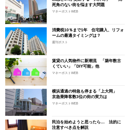
死角のない街を悩ます大問題
マネーポストWEB
消費税10％まで1年 住宅購入、リフォ
ームの最適タイミングは？
週刊ポスト
賃貸の人気物件に新潮流 「築年数古
くていい」「DIY可能」他
マネーポストWEB
横浜通過の特急も停まる「上大岡」
京急乗降客数3位の街の実力は
マネーポストWEB
民泊を始めようと思ったら… 法的に
注意すべき点を解説