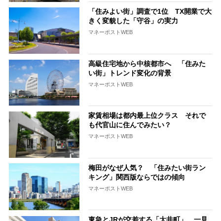
「住みよい街」調査で1位 TX開業で大
きく変貌した「守谷」の実力
マネーポストWEB
高級住宅地から中核都市へ 「住みた
い街」トレンド変化の背景
マネーポストWEB
家賃相場は都内最上位クラス それで
も代官山に住んでみたい？
マネーポストWEB
梅田がなぜ人気？ 「住みたい街ラン
キング」関西版ならではの傾向
マネーポストWEB
東急とJRが交差する「大井町」 一見