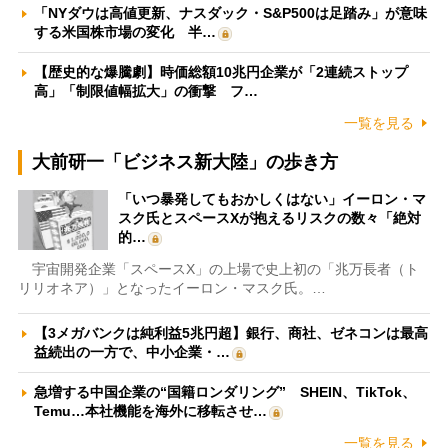
「NYダウは高値更新、ナスダック・S&P500は足踏み」が意味
する米国株市場の変化 半…
【歴史的な爆騰劇】時価総額10兆円企業が「2連続ストップ
高」「制限値幅拡大」の衝撃 フ…
一覧を見る
大前研一「ビジネス新大陸」の歩き方
「いつ暴発してもおかしくはない」イーロン・マ
スク氏とスペースXが抱えるリスクの数々「絶対
的…
宇宙開発企業「スペースX」の上場で史上初の「兆万長者（ト
リリオネア）」となったイーロン・マスク氏。…
【3メガバンクは純利益5兆円超】銀行、商社、ゼネコンは最高
益続出の一方で、中小企業・…
急増する中国企業の“国籍ロンダリング” SHEIN、TikTok、
Temu…本社機能を海外に移転させ…
一覧を見る