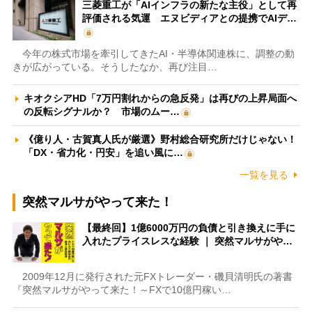
三菱重工が「AIインフラの新たな主役」として再
評価される気運 エヌビディアとの提携でAIデ…
今年の株式市場を牽引してきたAI・半導体関連株に、調整の動
きが広がっている。そうしたなか、再び注目…
キオクシアHD「7万円割れからの急反発」は再びの上昇局面へ
の反転シグナルか？ 市場のムー…
《億り人・古賀真人氏が厳選》野村総合研究所だけじゃない！
「DX・省力化・円安」を追い風に…
一覧を見る
突然マルサがやって来た！
【最終回】1億6000万円の負債と引き換えに手に
入れたプライスレスな経験 ｜ 突然マルサがや…
2009年12月に発行された元FXトレーダー・磯貝清明氏の著書
『突然マルサがやって来た！～FXで10億円稼い…