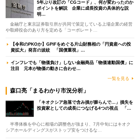
5年ぶり改訂の「CGコード」、何が変わったのか
ポイントを解説 企業に成長投資の具体的な説
明…
金融庁と東京証券取引所が共同で策定している上場企業の経営
や取締役会のあり方を定める「コーポレート…
【令和のPKOか】GPIFをめぐる片山財務相の「円資産への投
資拡大」発言の波紋 「国債重視」…
インフレでも「物価負け」しない金融商品「物価連動国債」に
注目 元本が物価の動きに合わせ…
一覧を見る
森口亮「まるわかり市況分析」
「キオクシア急落で含み損が膨らんで…」損失を
投資家としての成長につなげる4つの視点 「…
半導体株を中心に相場の調整色が強まり、7月中旬にはキオク
シアホールディングスがストップ安をつけるな…