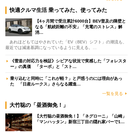
快適クルマ生活 乗ってみた、使ってみた
【4ヶ月間で受注累計6000台】BEV普及の障壁と
なる「航続距離の不安」「充電のストレス」解
消…
あれほどもてはやされていた「EV（BEV）シフト」の潮流も、
最近では減速基調になっているように見える。…
《雪道の対応力を検証》シビアな状況で実感した「フォレスタ
ー」の真価 「ターボ」と「スト…
乗り込むと同時に「これが軽？」と戸惑うのには理由があっ
た 「日産ルークス」さらなる躍進…
一覧を見る
大竹聡の「昼酒御免！」
【大竹聡の昼酒御免！】「ネグローニ」「山崎」
「マンハッタン」新宿三丁目の隠れ家バーで1…