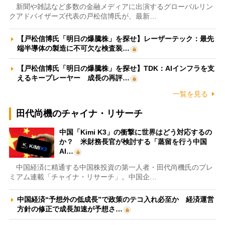
新聞や雑誌など多数の金融メディアに出演するグローバルリン
クアドバイザーズ代表の戸松信博氏が、最新…
【戸松信博氏「明日の爆騰株」を探せ】レーザーテック：最先
端半導体の製造に不可欠な検査装…
【戸松信博氏「明日の爆騰株」を探せ】TDK：AIインフラを支
えるキープレーヤー 成長の再評…
一覧を見る
田代尚機のチャイナ・リサーチ
中国「Kimi K3」の衝撃に世界はどう対応するの
か？ 米財務長官が検討する「蒸留を行う中国
AI…
中国経済に精通する中国株投資の第一人者・田代尚機氏のプレ
ミアム連載「チャイナ・リサーチ」。中国企…
中国経済“予想外の低成長”で政策のテコ入れ必至か 経済運営
方針の修正で成長加速が予想さ…