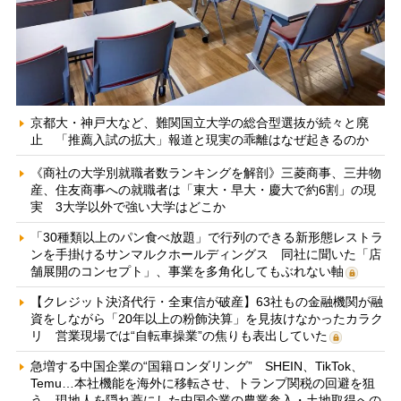
京都大・神戸大など、難関国立大学の総合型選抜が続々と廃
止 「推薦入試の拡大」報道と現実の乖離はなぜ起きるのか
《商社の大学別就職者数ランキングを解剖》三菱商事、三井物
産、住友商事への就職者は「東大・早大・慶大で約6割」の現
実 3大学以外で強い大学はどこか
「30種類以上のパン食べ放題」で行列のできる新形態レストラ
ンを手掛けるサンマルクホールディングス 同社に聞いた「店
舗展開のコンセプト」、事業を多角化してもぶれない軸
【クレジット決済代行・全東信が破産】63社もの金融機関が融
資をしながら「20年以上の粉飾決算」を見抜けなかったカラク
リ 営業現場では“自転車操業”の焦りも表出していた
急増する中国企業の“国籍ロンダリング” SHEIN、TikTok、
Temu…本社機能を海外に移転させ、トランプ関税の回避を狙
う 現地人を隠れ蓑にした中国企業の農業参入・土地取得への