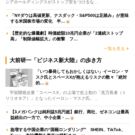
シアホールディングスがストップ安をつけるな…
「NYダウは高値更新、ナスダック・S&P500は足踏み」が意味
する米国株市場の変化 半…
【歴史的な爆騰劇】時価総額10兆円企業が「2連続ストップ
高」「制限値幅拡大」の衝撃 フ…
一覧を見る
大前研一「ビジネス新大陸」の歩き方
「いつ暴発してもおかしくはない」イーロン・マ
スク氏とスペースXが抱えるリスクの数々「絶対
的…
宇宙開発企業「スペースX」の上場で史上初の「兆万長者（ト
リリオネア）」となったイーロン・マスク氏。…
【3メガバンクは純利益5兆円超】銀行、商社、ゼネコンは最高
益続出の一方で、中小企業・…
急増する中国企業の“国籍ロンダリング” SHEIN、TikTok、