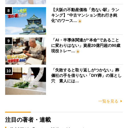
【大阪の不動産価格「危ない駅」ラン
8
キング】“中古マンション売れ行き鈍
化”のワース…
「AI・半導体関連が“本命”であること
9
に変わりはない」資産20億円超の90歳
現役トレー…
「失敗すると取り返しがつかない」葬
10
儀社の手を借りない「DIY葬」の落とし
穴 素人には…
一覧を見る
注目の著者・連載