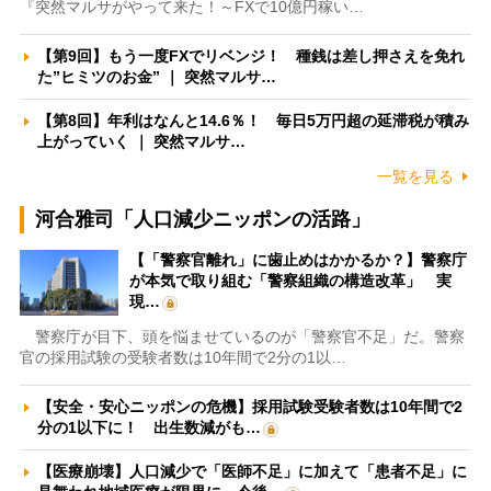
『突然マルサがやって来た！～FXで10億円稼い…
【第9回】もう一度FXでリベンジ！ 種銭は差し押さえを免れ
た”ヒミツのお金” ｜ 突然マルサ…
【第8回】年利はなんと14.6％！ 毎日5万円超の延滞税が積み
上がっていく ｜ 突然マルサ…
一覧を見る
河合雅司「人口減少ニッポンの活路」
【「警察官離れ」に歯止めはかかるか？】警察庁
が本気で取り組む「警察組織の構造改革」 実
現…
警察庁が目下、頭を悩ませているのが「警察官不足」だ。警察
官の採用試験の受験者数は10年間で2分の1以…
【安全・安心ニッポンの危機】採用試験受験者数は10年間で2
分の1以下に！ 出生数減がも…
【医療崩壊】人口減少で「医師不足」に加えて「患者不足」に