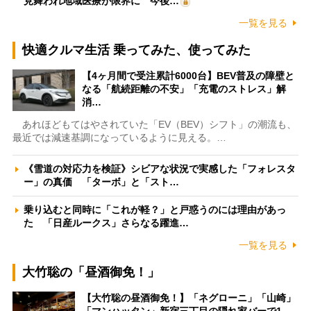
見舞われ地域医療が限界に 今後…
一覧を見る
快適クルマ生活 乗ってみた、使ってみた
【4ヶ月間で受注累計6000台】BEV普及の障壁と
なる「航続距離の不安」「充電のストレス」解
消…
あれほどもてはやされていた「EV（BEV）シフト」の潮流も、
最近では減速基調になっているように見える。…
《雪道の対応力を検証》シビアな状況で実感した「フォレスタ
ー」の真価 「ターボ」と「スト…
乗り込むと同時に「これが軽？」と戸惑うのには理由があっ
た 「日産ルークス」さらなる躍進…
一覧を見る
大竹聡の「昼酒御免！」
【大竹聡の昼酒御免！】「ネグローニ」「山崎」
「マンハッタン」新宿三丁目の隠れ家バーで1…