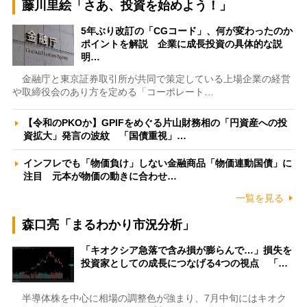
藤川里絵「さあ、投資を始めよう！」
5年ぶり改訂の「CGコード」、何が変わったのか
ポイントを解説 企業に成長投資の具体的な説
明…
金融庁と東京証券取引所が共同で策定している上場企業の経営
や取締役会のあり方を定める「コーポレート…
【令和のPKOか】GPIFをめぐる片山財務相の「円資産への投
資拡大」発言の波紋 「国債重視」…
インフレでも「物価負け」しない金融商品「物価連動国債」に
注目 元本が物価の動きに合わせ…
一覧を見る
森口亮「まるわかり市況分析」
「キオクシア急落で含み損が膨らんで…」損失を
投資家としての成長につなげる4つの視点 「…
半導体株を中心に相場の調整色が強まり、7月中旬にはキオク