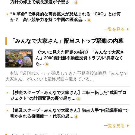
方針の修正で成長加速が予想さ…
“AI革命”で爆発的な需要拡大が見込まれる「CXO」とは何
か？ 高い競争力を持つ中国の医薬品…
一覧を見る
「みんなで大家さん」配当ストップ騒動の内幕
《ついに見えた問題の核心》「みんなで大家さ
ん」2000億円超不動産投資トラブル“異常なく
ら…
本誌『週刊ポスト』が追及してきた不動産投資商品「みんなで
大家さん」がいよいよ最終局面を迎えている…
【独走スクープ・みんなで大家さん】二転三転した“成田プロ
ジェクト”の計画変更の裏で起き…
【追及スクープ・みんなで大家さん】独占入手“内部議事録”で
明かされる柳瀬健一・代表の思…
一覧を見る