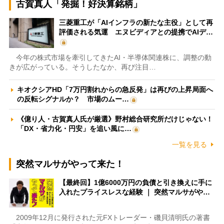
古賀真人「発掘！好決算銘柄」
三菱重工が「AIインフラの新たな主役」として再
評価される気運 エヌビディアとの提携でAIデ…
今年の株式市場を牽引してきたAI・半導体関連株に、調整の動
きが広がっている。そうしたなか、再び注目…
キオクシアHD「7万円割れからの急反発」は再びの上昇局面へ
の反転シグナルか？ 市場のムー…
《億り人・古賀真人氏が厳選》野村総合研究所だけじゃない！
「DX・省力化・円安」を追い風に…
一覧を見る
突然マルサがやって来た！
【最終回】1億6000万円の負債と引き換えに手に
入れたプライスレスな経験 ｜ 突然マルサがや…
2009年12月に発行された元FXトレーダー・磯貝清明氏の著書