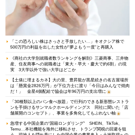
「この恐ろしい株はさっさと手放したい…」キオクシア株で
500万円の利益を出した女性が“夢よもう一度”と再購入
《商社の大学別就職者数ランキングを解剖》三菱商事、三井物
産、住友商事への就職者は「東大・早大・慶大で約6割」の現
実 3大学以外で強い大学はどこか
【土俵に埋まるカネ】大の里、豊昇龍が黒星続きの名古屋場所
は「懸賞金2826万円」が下位力士に渡り「今日はみんなで焼肉
だ！」 金星4個配給で協会は年96万円の支出増に
「30種類以上のパン食べ放題」で行列のできる新形態レストラ
ンを手掛けるサンマルクホールディングス 同社に聞いた「店
舗展開のコンセプト」、事業を多角化してもぶれない軸
急増する中国企業の“国籍ロンダリング” SHEIN、TikTok、
Temu…本社機能を海外に移転させ、トランプ関税の回避を狙
う 現地人を隠れ蓑にした中国企業の農業参入・土地取得への