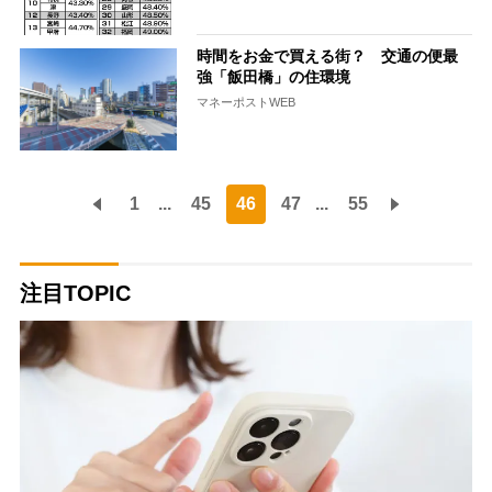
時間をお金で買える街？ 交通の便最
強「飯田橋」の住環境
マネーポストWEB
1
...
45
46
47
...
55
注目TOPIC