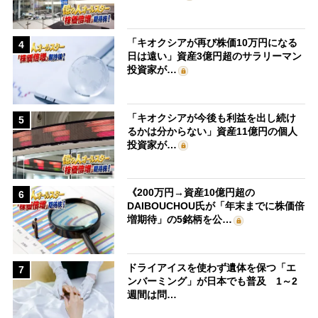
「キオクシアが再び株価10万円になる
4
日は遠い」資産3億円超のサラリーマン
投資家が…
「キオクシアが今後も利益を出し続け
5
るかは分からない」資産11億円の個人
投資家が…
《200万円→資産10億円超の
6
DAIBOUCHOU氏が「年末までに株価倍
増期待」の5銘柄を公…
ドライアイスを使わず遺体を保つ「エ
7
ンバーミング」が日本でも普及 1～2
週間は問…