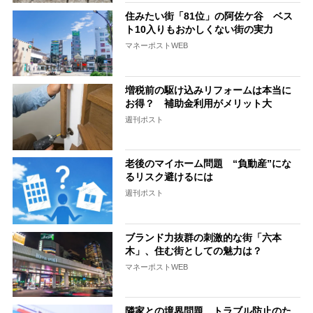
住みたい街「81位」の阿佐ケ谷 ベス
ト10入りもおかしくない街の実力
マネーポストWEB
増税前の駆け込みリフォームは本当に
お得？ 補助金利用がメリット大
週刊ポスト
老後のマイホーム問題 “負動産”にな
るリスク避けるには
週刊ポスト
ブランド力抜群の刺激的な街「六本
木」、住む街としての魅力は？
マネーポストWEB
隣家との境界問題 トラブル防止のた