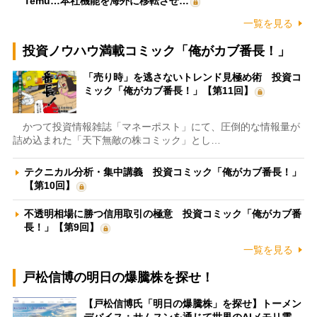
Temu…本社機能を海外に移転させ…
一覧を見る
投資ノウハウ満載コミック「俺がカブ番長！」
「売り時」を逃さないトレンド見極め術 投資コ
ミック「俺がカブ番長！」【第11回】
かつて投資情報雑誌「マネーポスト」にて、圧倒的な情報量が
詰め込まれた「天下無敵の株コミック」とし…
テクニカル分析・集中講義 投資コミック「俺がカブ番長！」
【第10回】
不透明相場に勝つ信用取引の極意 投資コミック「俺がカブ番
長！」【第9回】
一覧を見る
戸松信博の明日の爆騰株を探せ！
【戸松信博氏「明日の爆騰株」を探せ】トーメン
デバイス：サムスンを通じて世界のAIメモリ需