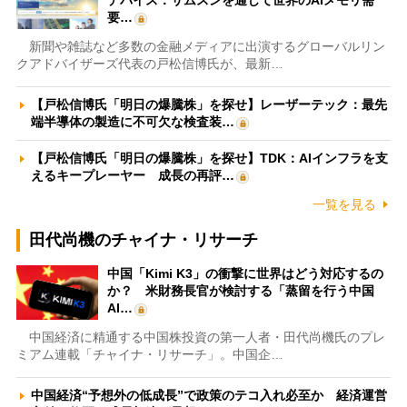
要…
新聞や雑誌など多数の金融メディアに出演するグローバルリン
クアドバイザーズ代表の戸松信博氏が、最新…
【戸松信博氏「明日の爆騰株」を探せ】レーザーテック：最先
端半導体の製造に不可欠な検査装…
【戸松信博氏「明日の爆騰株」を探せ】TDK：AIインフラを支
えるキープレーヤー 成長の再評…
一覧を見る
田代尚機のチャイナ・リサーチ
中国「Kimi K3」の衝撃に世界はどう対応するの
か？ 米財務長官が検討する「蒸留を行う中国
AI…
中国経済に精通する中国株投資の第一人者・田代尚機氏のプレ
ミアム連載「チャイナ・リサーチ」。中国企…
中国経済“予想外の低成長”で政策のテコ入れ必至か 経済運営