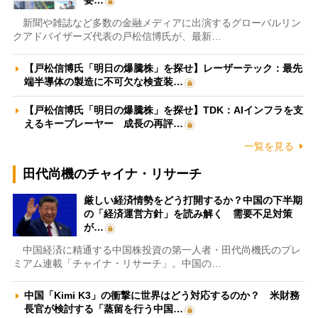
新聞や雑誌など多数の金融メディアに出演するグローバルリン
クアドバイザーズ代表の戸松信博氏が、最新…
【戸松信博氏「明日の爆騰株」を探せ】レーザーテック：最先
端半導体の製造に不可欠な検査装…
【戸松信博氏「明日の爆騰株」を探せ】TDK：AIインフラを支
えるキープレーヤー 成長の再評…
一覧を見る
田代尚機のチャイナ・リサーチ
厳しい経済情勢をどう打開するか？中国の下半期
の「経済運営方針」を読み解く 需要不足対策
が…
中国経済に精通する中国株投資の第一人者・田代尚機氏のプレ
ミアム連載「チャイナ・リサーチ」。中国の…
中国「Kimi K3」の衝撃に世界はどう対応するのか？ 米財務
長官が検討する「蒸留を行う中国…