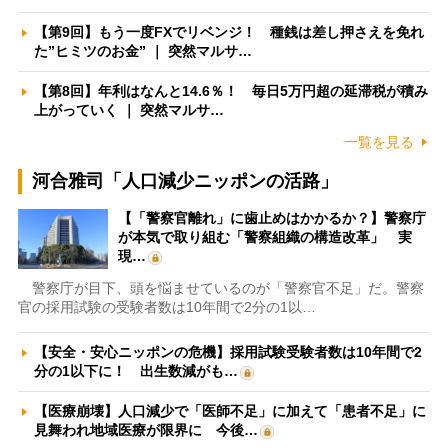
【第9回】もう一度FXでリベンジ！ 種銭は差し押さえを免れ
た”ヒミツのお金” ｜ 突然マルサ…
【第8回】年利はなんと14.6％！ 毎日5万円超の延滞税が積み
上がっていく ｜ 突然マルサ…
一覧を見る
河合雅司「人口減少ニッポンの活路」
【「警察官離れ」に歯止めはかかるか？】警察庁
が本気で取り組む「警察組織の構造改革」 実
現…
警察庁が目下、頭を悩ませているのが「警察官不足」だ。警察
官の採用試験の受験者数は10年間で2分の1以…
【安全・安心ニッポンの危機】採用試験受験者数は10年間で2
分の1以下に！ 出生数減がも…
【医療崩壊】人口減少で「医師不足」に加えて「患者不足」に
見舞われ地域医療が限界に 今後…