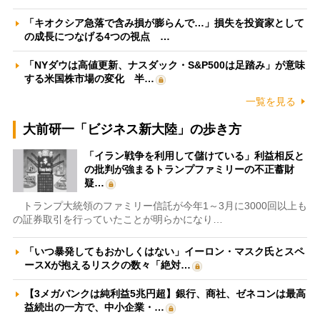
「キオクシア急落で含み損が膨らんで…」損失を投資家として
の成長につなげる4つの視点 …
「NYダウは高値更新、ナスダック・S&P500は足踏み」が意味
する米国株市場の変化 半…
一覧を見る
大前研一「ビジネス新大陸」の歩き方
「イラン戦争を利用して儲けている」利益相反と
の批判が強まるトランプファミリーの不正蓄財
疑…
トランプ大統領のファミリー信託が今年1～3月に3000回以上も
の証券取引を行っていたことが明らかになり…
「いつ暴発してもおかしくはない」イーロン・マスク氏とスペ
ースXが抱えるリスクの数々「絶対…
【3メガバンクは純利益5兆円超】銀行、商社、ゼネコンは最高
益続出の一方で、中小企業・…