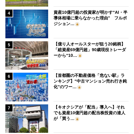
資産10億円超の投資家が明かす“AI・半
4
導体相場に乗らなかった理由” フルポ
ジション…
【億り人オールスターが狙う20銘柄】
5
「総資産69億円超」90歳現役トレーダ
ーから“10…
【首都圏の不動産価格「危ない駅」ラ
6
ンキング】“中古マンション売れ行き鈍
化”のワー…
【キオクシアが「配当」導入へ】それ
7
でも資産10億円超の配当株投資の達人
が「買う…