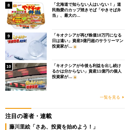
「北海道で知らない人はいない！」道
8
民熱愛のカップ焼きそば「やきそば弁
当」、最大の…
「キオクシアが再び株価10万円になる
9
日は遠い」資産3億円超のサラリーマン
投資家が…
「キオクシアが今後も利益を出し続け
10
るかは分からない」資産11億円の個人
投資家が…
一覧を見る
注目の著者・連載
藤川里絵「さあ、投資を始めよう！」