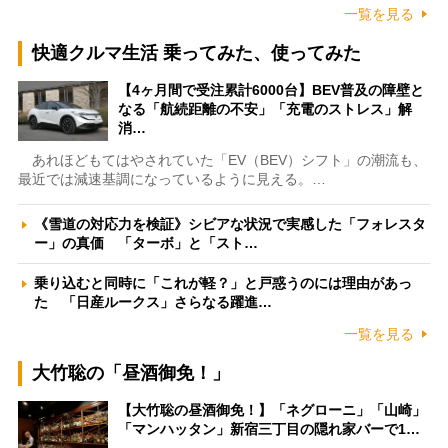
一覧を見る
快適クルマ生活 乗ってみた、使ってみた
【4ヶ月間で受注累計6000台】BEV普及の障壁と
なる「航続距離の不安」「充電のストレス」解
消…
あれほどもてはやされていた「EV（BEV）シフト」の潮流も、
最近では減速基調になっているように見える。…
《雪道の対応力を検証》シビアな状況で実感した「フォレスタ
ー」の真価 「ターボ」と「スト…
乗り込むと同時に「これが軽？」と戸惑うのには理由があっ
た 「日産ルークス」さらなる躍進…
一覧を見る
大竹聡の「昼酒御免！」
【大竹聡の昼酒御免！】「ネグローニ」「山崎」
「マンハッタン」新宿三丁目の隠れ家バーで1…