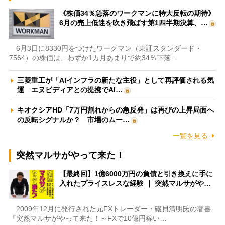
《株価34％急落のワークマンに特大反転の期待》
6月の売上低迷を吹き飛ばす第1四半期決算、…
6月3日に8330円をつけたワークマン（東証スタンダード・
7564）の株価は、わずか1カ月あまりで約34％下落…
三菱重工が「AIインフラの新たな主役」として再評価される気
運 エヌビディアとの提携でAI…
キオクシアHD「7万円割れからの急反発」は再びの上昇局面へ
の反転シグナルか？ 市場のムー…
一覧を見る
突然マルサがやって来た！
【最終回】1億6000万円の負債と引き換えに手に
入れたプライスレスな経験 ｜ 突然マルサがや…
2009年12月に発行された元FXトレーダー・磯貝清明氏の著書
『突然マルサがやって来た！～FXで10億円稼い…