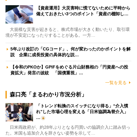
【資産運用】大災害時に慌てないために平時から
備えておきたい3つのポイント「資産の棚卸し…
大規模な災害が起きると、株式市場が大きく動いたり、取引環
境が不安定になったりすることがある。一方…
5年ぶり改訂の「CGコード」、何が変わったのかポイントを解
説 企業に成長投資の具体的な説…
【令和のPKOか】GPIFをめぐる片山財務相の「円資産への投
資拡大」発言の波紋 「国債重視」…
一覧を見る
森口亮「まるわかり市況分析」
「トレンド転換のスイッチになり得る」“介入慣
れ”した市場心理を変える「日米協調為替介入」
…
日米両政府が、約28年ぶりとなる円買いの協調介入に踏み切っ
た。米国も追加介入を辞さない姿勢を示して…