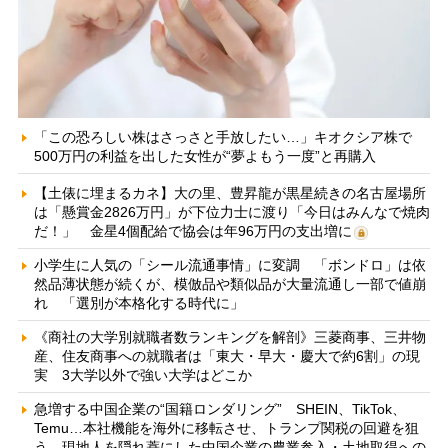
「この恐ろしい株はさっさと手放したい…」キオクシア株で
500万円の利益を出した女性が“夢よもう一度”と再購入
【土俵に埋まるカネ】大の里、豊昇龍が黒星続きの名古屋場所
は「懸賞金2826万円」が下位力士に渡り「今日はみんなで焼肉
だ！」 金星4個配給で協会は年96万円の支出増に
小学生に人気の「シール流通事情」に変調 「ボンドロ」は依
然品薄状態が続くが、模倣品や類似品が大量流通し一部で値崩
れ 「選別が本格化する時代に」
《商社の大学別就職者数ランキングを解剖》三菱商事、三井物
産、住友商事への就職者は「東大・早大・慶大で約6割」の現
実 3大学以外で強い大学はどこか
急増する中国企業の“国籍ロンダリング” SHEIN、TikTok、
Temu…本社機能を海外に移転させ、トランプ関税の回避を狙
う 現地人を隠れ蓑にした中国企業の農業参入・土地取得への