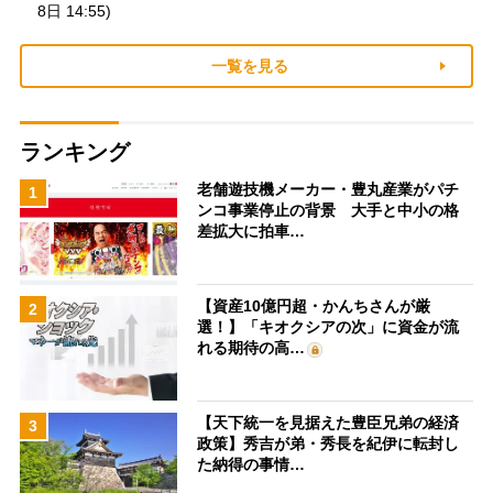
8日 14:55)
一覧を見る
ランキング
老舗遊技機メーカー・豊丸産業がパチ
1
ンコ事業停止の背景 大手と中小の格
差拡大に拍車…
【資産10億円超・かんちさんが厳
2
選！】「キオクシアの次」に資金が流
れる期待の高…
【天下統一を見据えた豊臣兄弟の経済
3
政策】秀吉が弟・秀長を紀伊に転封し
た納得の事情…