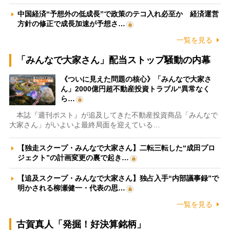
中国経済“予想外の低成長”で政策のテコ入れ必至か 経済運営
方針の修正で成長加速が予想さ…
一覧を見る
「みんなで大家さん」配当ストップ騒動の内幕
《ついに見えた問題の核心》「みんなで大家さ
ん」2000億円超不動産投資トラブル“異常なく
ら…
本誌『週刊ポスト』が追及してきた不動産投資商品「みんなで
大家さん」がいよいよ最終局面を迎えている…
【独走スクープ・みんなで大家さん】二転三転した“成田プロ
ジェクト”の計画変更の裏で起き…
【追及スクープ・みんなで大家さん】独占入手“内部議事録”で
明かされる柳瀬健一・代表の思…
一覧を見る
古賀真人「発掘！好決算銘柄」