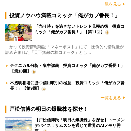
一覧を見る
投資ノウハウ満載コミック「俺がカブ番長！」
「売り時」を逃さないトレンド見極め術 投資コ
ミック「俺がカブ番長！」【第11回】
かつて投資情報雑誌「マネーポスト」にて、圧倒的な情報量が
詰め込まれた「天下無敵の株コミック」とし…
テクニカル分析・集中講義 投資コミック「俺がカブ番長！」
【第10回】
不透明相場に勝つ信用取引の極意 投資コミック「俺がカブ番
長！」【第9回】
一覧を見る
戸松信博の明日の爆騰株を探せ！
【戸松信博氏「明日の爆騰株」を探せ】トーメン
デバイス：サムスンを通じて世界のAIメモリ需
要…