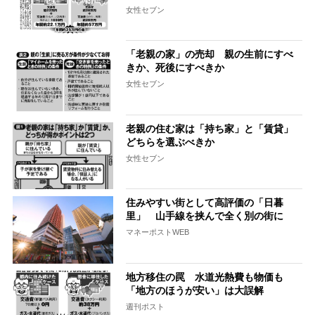
女性セブン
「老親の家」の売却 親の生前にすべ
きか、死後にすべきか
女性セブン
老親の住む家は「持ち家」と「賃貸」
どちらを選ぶべきか
女性セブン
住みやすい街として高評価の「日暮
里」 山手線を挟んで全く別の街に
マネーポストWEB
地方移住の罠 水道光熱費も物価も
「地方のほうが安い」は大誤解
週刊ポスト