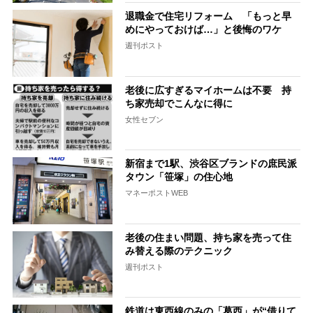
退職金で住宅リフォーム 「もっと早
めにやっておけば…」と後悔のワケ
週刊ポスト
老後に広すぎるマイホームは不要 持
ち家売却でこんなに得に
女性セブン
新宿まで1駅、渋谷区ブランドの庶民派
タウン「笹塚」の住心地
マネーポストWEB
老後の住まい問題、持ち家を売って住
み替える際のテクニック
週刊ポスト
鉄道は東西線のみの「葛西」が“借りて