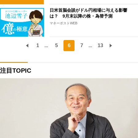
日米首脳会談がドル円相場に与える影響
は？ 9月末以降の株・為替予測
マネーポストWEB
1
...
5
6
7
...
13
注目TOPIC