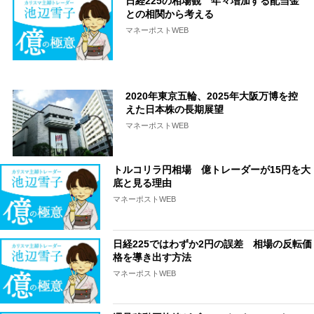
日経225の相場観 年々増加する配当金
との相関から考える
マネーポストWEB
2020年東京五輪、2025年大阪万博を控
えた日本株の長期展望
マネーポストWEB
トルコリラ円相場 億トレーダーが15円を大
底と見る理由
マネーポストWEB
日経225ではわずか2円の誤差 相場の反転価
格を導き出す方法
マネーポストWEB