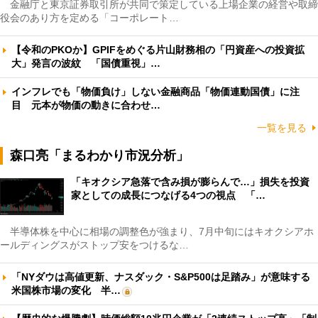
金融庁と東京証券取引所が共同で策定している上場企業の経営や取締
役会のあり方を定める「コーポレート…
【令和のPKOか】GPIFをめぐる片山財務相の「円資産への投資拡
大」発言の波紋 「国債重視」…
インフレでも「物価負け」しない金融商品「物価連動国債」に注
目 元本が物価の動きに合わせ…
一覧を見る
森口亮「まるわかり市況分析」
「キオクシア急落で含み損が膨らんで…」損失を投資
家としての成長につなげる4つの視点 「…
半導体株を中心に相場の調整色が強まり、7月中旬にはキオクシアホ
ールディングスがストップ安をつけるな…
「NYダウは高値更新、ナスダック・S&P500は足踏み」が意味する
米国株市場の変化 半…