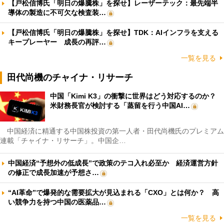
【戸松信博氏「明日の爆騰株」を探せ】レーザーテック：最先端半
導体の製造に不可欠な検査装…
【戸松信博氏「明日の爆騰株」を探せ】TDK：AIインフラを支える
キープレーヤー 成長の再評…
一覧を見る
田代尚機のチャイナ・リサーチ
中国「Kimi K3」の衝撃に世界はどう対応するのか？
米財務長官が検討する「蒸留を行う中国AI…
中国経済に精通する中国株投資の第一人者・田代尚機氏のプレミアム
連載「チャイナ・リサーチ」。中国企…
中国経済“予想外の低成長”で政策のテコ入れ必至か 経済運営方針
の修正で成長加速が予想さ…
“AI革命”で爆発的な需要拡大が見込まれる「CXO」とは何か？ 高
い競争力を持つ中国の医薬品…
一覧を見る