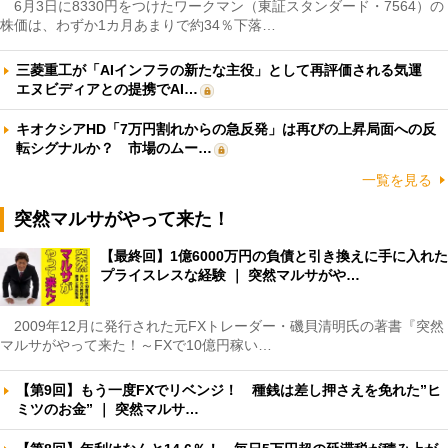
6月3日に8330円をつけたワークマン（東証スタンダード・7564）の
株価は、わずか1カ月あまりで約34％下落…
三菱重工が「AIインフラの新たな主役」として再評価される気運
エヌビディアとの提携でAI…
キオクシアHD「7万円割れからの急反発」は再びの上昇局面への反
転シグナルか？ 市場のムー…
一覧を見る
突然マルサがやって来た！
【最終回】1億6000万円の負債と引き換えに手に入れた
プライスレスな経験 ｜ 突然マルサがや…
2009年12月に発行された元FXトレーダー・磯貝清明氏の著書『突然
マルサがやって来た！～FXで10億円稼い…
【第9回】もう一度FXでリベンジ！ 種銭は差し押さえを免れた”ヒ
ミツのお金” ｜ 突然マルサ…