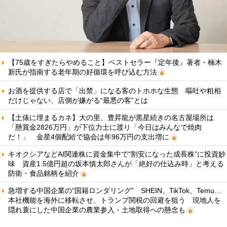
【75歳をすぎたらやめること】ベストセラー『定年後』著者・楠木
新氏が指南する老年期の好循環を呼び込む方法
お酒を提供する店で「出禁」になる客のトホホな生態 嘔吐や粗相
だけじゃない、店側が嫌がる“最悪の客”とは
【土俵に埋まるカネ】大の里、豊昇龍が黒星続きの名古屋場所は
「懸賞金2826万円」が下位力士に渡り「今日はみんなで焼肉
だ！」 金星4個配給で協会は年96万円の支出増に
キオクシアなどAI関連株に資金集中で“割安になった成長株”に投資妙
味 資産1.5億円超の坂本慎太郎さんが「絶好の仕込み時」と考える
防衛・食品銘柄を紹介
急増する中国企業の“国籍ロンダリング” SHEIN、TikTok、Temu…
本社機能を海外に移転させ、トランプ関税の回避を狙う 現地人を
隠れ蓑にした中国企業の農業参入・土地取得への懸念も