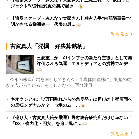
【独走スクープ・みんなで大家さん】二転三転した“成田プロ
ジェクト”の計画変更の裏で起き…
【追及スクープ・みんなで大家さん】独占入手“内部議事録”で
明かされる柳瀬健一・代表の思…
一覧を見る
古賀真人「発掘！好決算銘柄」
三菱重工が「AIインフラの新たな主役」として再
評価される気運 エヌビディアとの提携でAIデ…
今年の株式市場を牽引してきたAI・半導体関連株に、調整の動
きが広がっている。そうしたなか、再び注目…
キオクシアHD「7万円割れからの急反発」は再びの上昇局面へ
の反転シグナルか？ 市場のムー…
《億り人・古賀真人氏が厳選》野村総合研究所だけじゃない！
「DX・省力化・円安」を追い風に…
一覧を見る