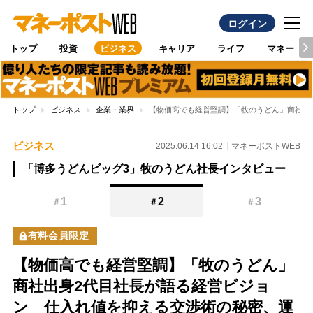
ログイン
トップ
投資
ビジネス
キャリア
ライフ
マネー
トップ
ビジネス
企業・業界
【物価高でも経営堅調】「牧のうどん」商社出
ビジネス
2025.06.14 16:02
マネーポストWEB
「博多うどんビッグ3」牧のうどん社長インタビュー
1
2
3
＃
＃
＃
有料会員限定
【物価高でも経営堅調】「牧のうどん」
商社出身2代目社長が語る経営ビジョ
ン 仕入れ値を抑える交渉術の秘密、運