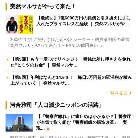
突然マルサがやって来た！
【最終回】1億6000万円の負債と引き換えに手に
入れたプライスレスな経験 ｜ 突然マルサがや…
2009年12月に発行された元FXトレーダー・磯貝清明氏の著書
『突然マルサがやって来た！～FXで10億円稼い…
【第9回】もう一度FXでリベンジ！ 種銭は差し押さえを免れ
た”ヒミツのお金” ｜ 突然マルサ…
【第8回】年利はなんと14.6％！ 毎日5万円超の延滞税が積み
上がっていく ｜ 突然マルサ…
一覧を見る
河合雅司「人口減少ニッポンの活路」
【「警察官離れ」に歯止めはかかるか？】警察庁
が本気で取り組む「警察組織の構造改革」 実
現…