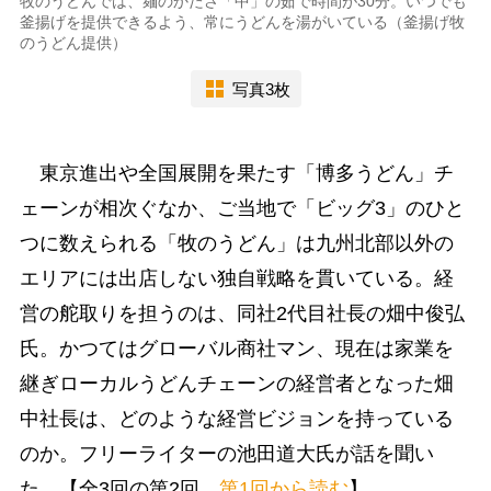
牧のうどんでは、麺のかたさ「中」の茹で時間が30分。いつでも
釜揚げを提供できるよう、常にうどんを湯がいている（釜揚げ牧
のうどん提供）
写真3枚
東京進出や全国展開を果たす「博多うどん」チ
ェーンが相次ぐなか、ご当地で「ビッグ3」のひと
つに数えられる「牧のうどん」は九州北部以外の
エリアには出店しない独自戦略を貫いている。経
営の舵取りを担うのは、同社2代目社長の畑中俊弘
氏。かつてはグローバル商社マン、現在は家業を
継ぎローカルうどんチェーンの経営者となった畑
中社長は、どのような経営ビジョンを持っている
のか。フリーライターの池田道大氏が話を聞い
た。【全3回の第2回。
第1回から読む
】