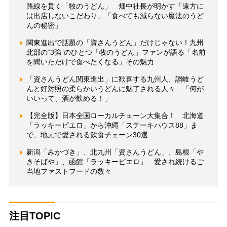
路線を貫く「牧のうどん」 畑中社長が明かす「遠方に
は出店しないこだわり」「食べても減らない魔法のうど
んの秘密」
関東進出で話題の「資さんうどん」だけじゃない！九州
北部の“3強”のひとつ「牧のうどん」ファンが語る「名前
を聞いただけで食べたくなる」その魅力
「資さんうどん関東進出」に歓喜する九州人、讃岐うど
んと好対照の柔らかいうどんに魅了される人々 「何が
いいって、酒が飲める！」
【完全版】日本全国ローカルチェーン大集合！ 北海道
「ラッキーピエロ」から沖縄「ステーキハウス88」ま
で、地元で愛される飲食チェーン30選
新潟「みかづき」、北九州「資さんうどん」、島根「や
きそばや」、函館「ラッキーピエロ」…愛され続けるご
当地ファストフードの数々
注目TOPIC