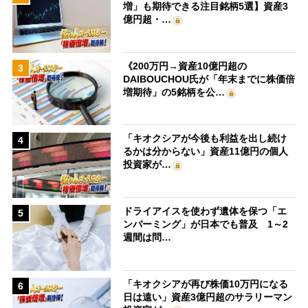
増」も期待できる注目銘柄5選】資産3
億円超・…
《200万円→資産10億円超の
3
DAIBOUCHOU氏が「年末までに株価倍
増期待」の5銘柄を公…
「キオクシアが今後も利益を出し続け
4
るかは分からない」資産11億円の個人
投資家が…
ドライアイスを使わず遺体を保つ「エ
5
ンバーミング」が日本でも普及 1～2
週間は問…
「キオクシアが再び株価10万円になる
6
日は遠い」資産3億円超のサラリーマン