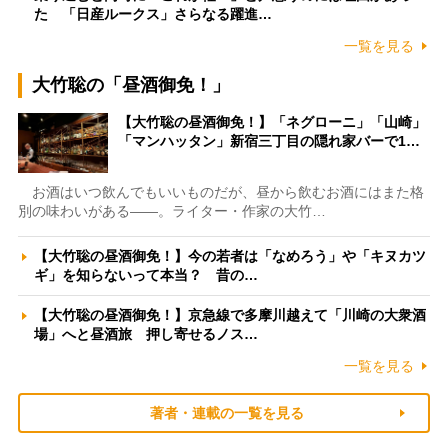
た 「日産ルークス」さらなる躍進…
一覧を見る
大竹聡の「昼酒御免！」
【大竹聡の昼酒御免！】「ネグローニ」「山崎」
「マンハッタン」新宿三丁目の隠れ家バーで1…
お酒はいつ飲んでもいいものだが、昼から飲むお酒にはまた格
別の味わいがある――。ライター・作家の大竹…
【大竹聡の昼酒御免！】今の若者は「なめろう」や「キヌカツ
ギ」を知らないって本当？ 昔の…
【大竹聡の昼酒御免！】京急線で多摩川越えて「川崎の大衆酒
場」へと昼酒旅 押し寄せるノス…
一覧を見る
著者・連載の一覧を見る