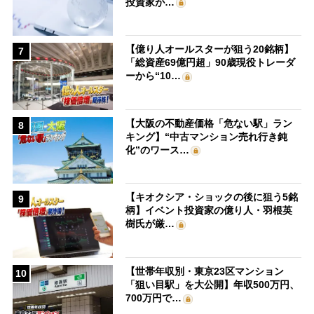
投資家が…
【億り人オールスターが狙う20銘柄】
7
「総資産69億円超」90歳現役トレーダ
ーから“10…
【大阪の不動産価格「危ない駅」ラン
8
キング】“中古マンション売れ行き鈍
化”のワース…
【キオクシア・ショックの後に狙う5銘
9
柄】イベント投資家の億り人・羽根英
樹氏が厳…
【世帯年収別・東京23区マンション
10
「狙い目駅」を大公開】年収500万円、
700万円で…