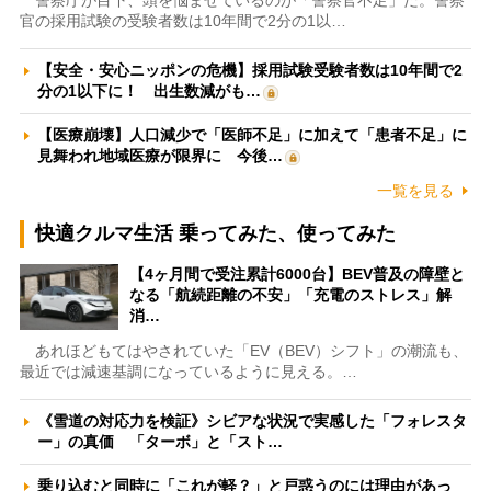
警察庁が目下、頭を悩ませているのが「警察官不足」だ。警察
官の採用試験の受験者数は10年間で2分の1以…
【安全・安心ニッポンの危機】採用試験受験者数は10年間で2
分の1以下に！ 出生数減がも…
【医療崩壊】人口減少で「医師不足」に加えて「患者不足」に
見舞われ地域医療が限界に 今後…
一覧を見る
快適クルマ生活 乗ってみた、使ってみた
【4ヶ月間で受注累計6000台】BEV普及の障壁と
なる「航続距離の不安」「充電のストレス」解
消…
あれほどもてはやされていた「EV（BEV）シフト」の潮流も、
最近では減速基調になっているように見える。…
《雪道の対応力を検証》シビアな状況で実感した「フォレスタ
ー」の真価 「ターボ」と「スト…
乗り込むと同時に「これが軽？」と戸惑うのには理由があっ