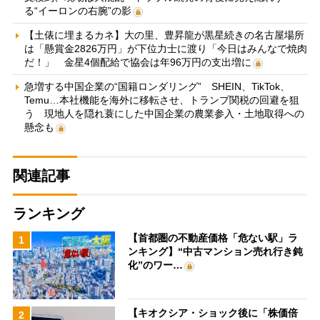
る“イーロンの右腕”の影
【土俵に埋まるカネ】大の里、豊昇龍が黒星続きの名古屋場所
は「懸賞金2826万円」が下位力士に渡り「今日はみんなで焼肉
だ！」 金星4個配給で協会は年96万円の支出増に
急増する中国企業の“国籍ロンダリング” SHEIN、TikTok、
Temu…本社機能を海外に移転させ、トランプ関税の回避を狙
う 現地人を隠れ蓑にした中国企業の農業参入・土地取得への
懸念も
関連記事
ランキング
【首都圏の不動産価格「危ない駅」ラ
1
ンキング】“中古マンション売れ行き鈍
化”のワー…
【キオクシア・ショック後に「株価倍
2