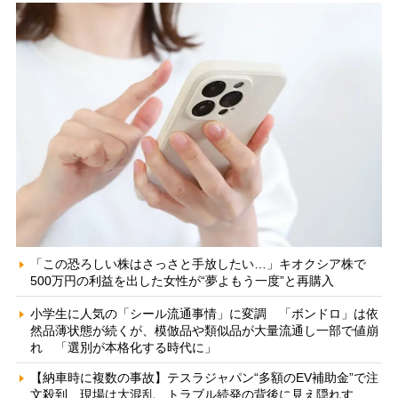
「この恐ろしい株はさっさと手放したい…」キオクシア株で
500万円の利益を出した女性が“夢よもう一度”と再購入
小学生に人気の「シール流通事情」に変調 「ボンドロ」は依
然品薄状態が続くが、模倣品や類似品が大量流通し一部で値崩
れ 「選別が本格化する時代に」
【納車時に複数の事故】テスラジャパン“多額のEV補助金”で注
文殺到、現場は大混乱 トラブル続発の背後に見え隠れす