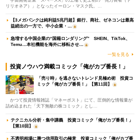
宇宙開発企業「スペースX」の上場で史上初の「兆万長者（ト
リリオネア）」となったイーロン・マスク氏。…
【3メガバンクは純利益5兆円超】銀行、商社、ゼネコンは最高
益続出の一方で、中小企業・…
急増する中国企業の“国籍ロンダリング” SHEIN、TikTok、
Temu…本社機能を海外に移転させ…
一覧を見る
投資ノウハウ満載コミック「俺がカブ番長！」
「売り時」を逃さないトレンド見極め術 投資コ
ミック「俺がカブ番長！」【第11回】
かつて投資情報雑誌「マネーポスト」にて、圧倒的な情報量が
詰め込まれた「天下無敵の株コミック」とし…
テクニカル分析・集中講義 投資コミック「俺がカブ番長！」
【第10回】
不透明相場に勝つ信用取引の極意 投資コミック「俺がカブ番