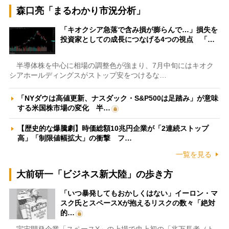
森口亮「まるわかり市況分析」
「キオクシア急落で含み損が膨らんで…」損失を
投資家としての成長につなげる4つの視点 「…
半導体株を中心に相場の調整色が強まり、7月中旬にはキオク
シアホールディングスがストップ安をつけるな…
「NYダウは高値更新、ナスダック・S&P500は足踏み」が意味
する米国株市場の変化 半…
【歴史的な爆騰劇】時価総額10兆円企業が「2連続ストップ
高」「制限値幅拡大」の衝撃 フ…
一覧を見る
大前研一「ビジネス新大陸」の歩き方
「いつ暴発してもおかしくはない」イーロン・マ
スク氏とスペースXが抱えるリスクの数々「絶対
的…