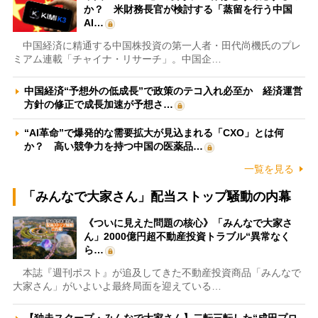
か？ 米財務長官が検討する「蒸留を行う中国
AI…
中国経済に精通する中国株投資の第一人者・田代尚機氏のプレ
ミアム連載「チャイナ・リサーチ」。中国企…
中国経済“予想外の低成長”で政策のテコ入れ必至か 経済運営
方針の修正で成長加速が予想さ…
“AI革命”で爆発的な需要拡大が見込まれる「CXO」とは何
か？ 高い競争力を持つ中国の医薬品…
一覧を見る
「みんなで大家さん」配当ストップ騒動の内幕
《ついに見えた問題の核心》「みんなで大家さ
ん」2000億円超不動産投資トラブル“異常なく
ら…
本誌『週刊ポスト』が追及してきた不動産投資商品「みんなで
大家さん」がいよいよ最終局面を迎えている…