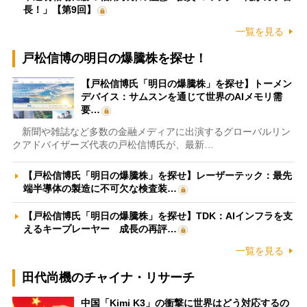
長！」【第9回】
一覧を見る
戸松信博の明日の爆騰株を探せ！
【戸松信博氏「明日の爆騰株」を探せ】トーメン
デバイス：サムスンを通じて世界のAIメモリ需
要…
新聞や雑誌など多数の金融メディアに出演するグローバルリン
クアドバイザーズ代表の戸松信博氏が、最新…
【戸松信博氏「明日の爆騰株」を探せ】レーザーテック：最先
端半導体の製造に不可欠な検査装…
【戸松信博氏「明日の爆騰株」を探せ】TDK：AIインフラを支
えるキープレーヤー 成長の再評…
一覧を見る
田代尚機のチャイナ・リサーチ
中国「Kimi K3」の衝撃に世界はどう対応するの