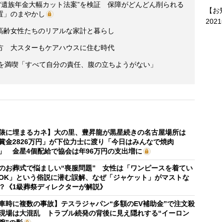
」“遺族年金大幅カット法案”を検証 保障がどんどん削られる
【お
置」のまやかし
202
高齢女性たちのリアルな家計と暮らし
方 大スターもケアハウスに住む時代
活を満喫「すべて自分の責任、腹の立ちようがない」
俵に埋まるカネ】大の里、豊昇龍が黒星続きの名古屋場所は
賞金2826万円」が下位力士に渡り「今日はみんなで焼肉
」 金星4個配給で協会は年96万円の支出増に
のお葬式で悩ましい“喪服問題” 女性は「ワンピースを着てい
OK」という俗説に潜む誤解、なぜ「ジャケット」がマストな
？《1級葬祭ディレクターが解説》
車時に複数の事故】テスラジャパン“多額のEV補助金”で注文殺
現場は大混乱 トラブル続発の背後に見え隠れする“イーロン