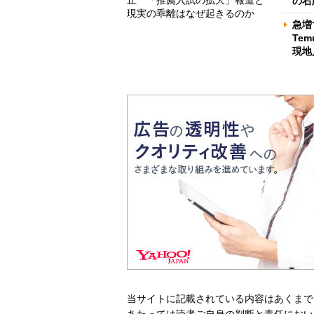
の右
現実の乖離はなぜ起きるのか
急増
Te
現地
当サイトに記載されている内容はあくまで
あたっては読者ご自身の判断と責任におい