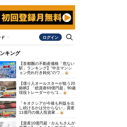
ンド
ログイン
ンキング
【首都圏の不動産価格「危ない
駅」ランキング】“中古マンシ
ョン売れ行き鈍化”のワ…
【億り人オールスターが狙う20
銘柄】「総資産69億円超」90歳
現役トレーダーから“1…
「キオクシアが今後も利益を出
し続けるかは分からない」資産
11億円の個人投資家…
【資産10億円超・かんちさんが