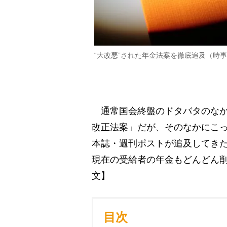
“大改悪”された年金法案を徹底追及（時
通常国会終盤のドタバタのなか
改正法案」だが、そのなかにこっ
本誌・週刊ポストが追及してき
現在の受給者の年金もどんどん削
文】
目次