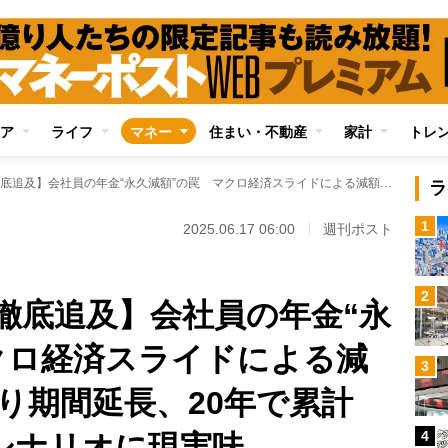
ア
ライフ
マネー
住まい・不動産
家計
トレ
【年金改正法案を徹底追及】会社員の年金“永久減額”の罠 マクロ経済スライドによる減額ルールがこっそり期間延長、20年で累計200万円カットのシナリオに現実味
ラ
1
2025.06.17 06:00
週刊ポスト
2
徹底追及】会社員の年金“永
クロ経済スライドによる減
3
り期間延長、20年で累計
4
のシナリオに現実味