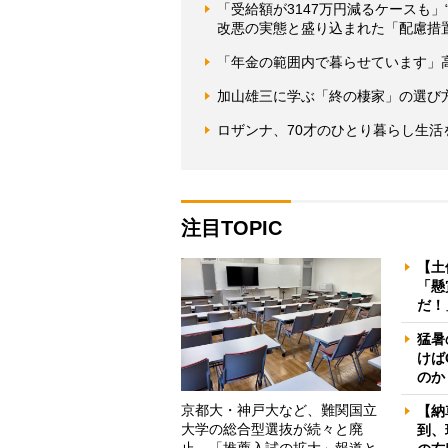
「受給額が3147万円減るケースも
改悪の実態と盛り込まれた「配慮措
「年金の範囲内で暮らせています」
加山雄三に学ぶ「終の棲家」の選び
ロザンナ、70才のひとり暮らし生
注目TOPIC
【土
「懸
だ！
猛暑
けば
のか
京都大・神戸大など、難関国立
【納
大学の総合型選抜が続々と廃
到、
止 「推薦入試の拡大」報道と