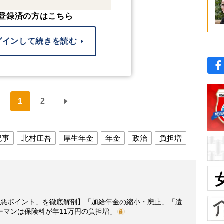
登録済の方はこちら
グインして続きを読む
1
2
記事
北村庄吾
厚生年金
年金
政治
負担増
改悪ポイント」を徹底解剖】「加給年金の縮小・廃止」「遺
ーマンは保険料が年11万円の負担増」