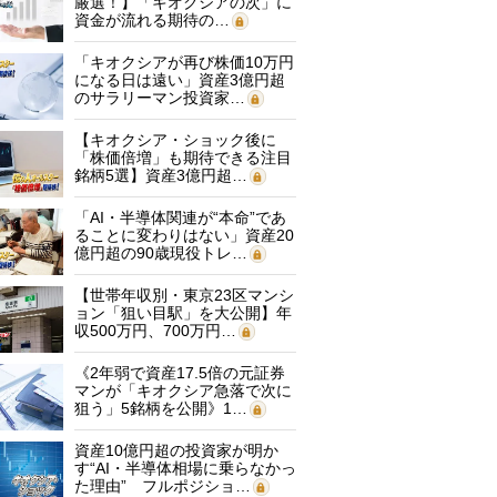
厳選！】「キオクシアの次」に
資金が流れる期待の…
「キオクシアが再び株価10万円
になる日は遠い」資産3億円超
のサラリーマン投資家…
【キオクシア・ショック後に
「株価倍増」も期待できる注目
銘柄5選】資産3億円超…
「AI・半導体関連が“本命”であ
ることに変わりはない」資産20
億円超の90歳現役トレ…
【世帯年収別・東京23区マンシ
ョン「狙い目駅」を大公開】年
収500万円、700万円…
《2年弱で資産17.5倍の元証券
マンが「キオクシア急落で次に
狙う」5銘柄を公開》1…
資産10億円超の投資家が明か
す“AI・半導体相場に乗らなかっ
た理由” フルポジショ…