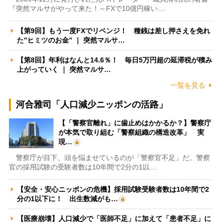
『突然マルサがやって来た！～FXで10億円稼い…
【第9回】もう一度FXでリベンジ！ 種銭は差し押さえを免れ
た”ヒミツのお金” ｜ 突然マルサ…
【第8回】年利はなんと14.6％！ 毎日5万円超の延滞税が積み
上がっていく ｜ 突然マルサ…
一覧を見る
河合雅司「人口減少ニッポンの活路」
【「警察官離れ」に歯止めはかかるか？】警察庁
が本気で取り組む「警察組織の構造改革」 実
現…
警察庁が目下、頭を悩ませているのが「警察官不足」だ。警察
官の採用試験の受験者数は10年間で2分の1以…
【安全・安心ニッポンの危機】採用試験受験者数は10年間で2
分の1以下に！ 出生数減がも…
【医療崩壊】人口減少で「医師不足」に加えて「患者不足」に