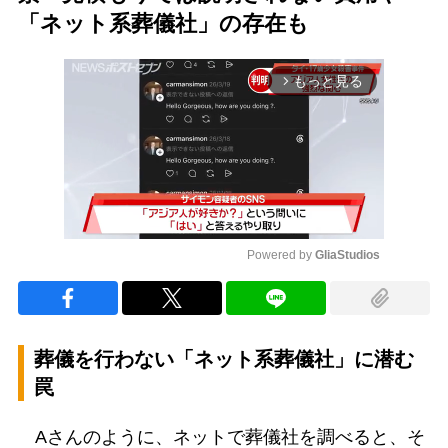
「ネット系葬儀社」の存在も
もっと見る
arrow_forward_ios
Powered by 
GliaStudios
Mute
葬儀を行わない「ネット系葬儀社」に潜む
罠
Aさんのように、ネットで葬儀社を調べると、そ