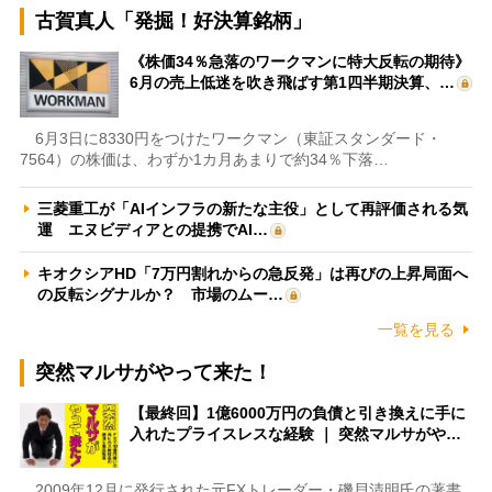
古賀真人「発掘！好決算銘柄」
《株価34％急落のワークマンに特大反転の期待》
6月の売上低迷を吹き飛ばす第1四半期決算、…
6月3日に8330円をつけたワークマン（東証スタンダード・
7564）の株価は、わずか1カ月あまりで約34％下落…
三菱重工が「AIインフラの新たな主役」として再評価される気
運 エヌビディアとの提携でAI…
キオクシアHD「7万円割れからの急反発」は再びの上昇局面へ
の反転シグナルか？ 市場のムー…
一覧を見る
突然マルサがやって来た！
【最終回】1億6000万円の負債と引き換えに手に
入れたプライスレスな経験 ｜ 突然マルサがや…
2009年12月に発行された元FXトレーダー・磯貝清明氏の著書