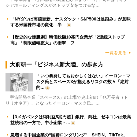
シアホールディングスがストップ安をつけるな…
「NYダウは高値更新、ナスダック・S&P500は足踏み」が意味
する米国株市場の変化 半…
【歴史的な爆騰劇】時価総額10兆円企業が「2連続ストップ
高」「制限値幅拡大」の衝撃 フ…
一覧を見る
大前研一「ビジネス新大陸」の歩き方
「いつ暴発してもおかしくはない」イーロン・マ
スク氏とスペースXが抱えるリスクの数々「絶対
的…
宇宙開発企業「スペースX」の上場で史上初の「兆万長者（ト
リリオネア）」となったイーロン・マスク氏。…
【3メガバンクは純利益5兆円超】銀行、商社、ゼネコンは最高
益続出の一方で、中小企業・…
急増する中国企業の“国籍ロンダリング” SHEIN、TikTok、