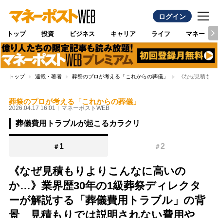
ログイン
トップ
投資
ビジネス
キャリア
ライフ
マネー
トップ
連載・著者
葬祭のプロが考える「これからの葬儀」
《なぜ見積もり
葬祭のプロが考える「これからの葬儀」
2026.04.17 16:01
マネーポストWEB
葬儀費用トラブルが起こるカラクリ
1
2
＃
＃
《なぜ見積もりよりこんなに高いの
か…》業界歴30年の1級葬祭ディレクタ
ーが解説する「葬儀費用トラブル」の背
景 見積もりでは説明されない費用や