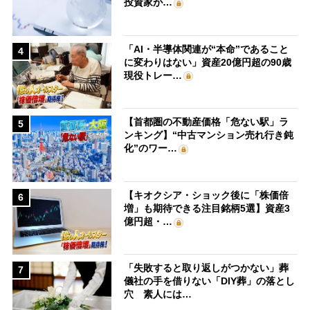
投資家が…
「AI・半導体関連が“本命”であること
4
に変わりはない」資産20億円超の90歳
現役トレー…
【首都圏の不動産価格「危ない駅」ラ
5
ンキング】“中古マンション売れ行き鈍
化”のワー…
【キオクシア・ショック後に「株価倍
6
増」も期待できる注目銘柄5選】資産3
億円超・…
「失敗すると取り返しがつかない」葬
7
儀社の手を借りない「DIY葬」の落とし
穴 素人には…