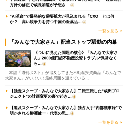
方針の修正で成長加速が予想さ…
“AI革命”で爆発的な需要拡大が見込まれる「CXO」とは何
か？ 高い競争力を持つ中国の医薬品…
一覧を見る
「みんなで大家さん」配当ストップ騒動の内幕
《ついに見えた問題の核心》「みんなで大家さ
ん」2000億円超不動産投資トラブル“異常なく
ら…
本誌『週刊ポスト』が追及してきた不動産投資商品「みんなで
大家さん」がいよいよ最終局面を迎えている…
【独走スクープ・みんなで大家さん】二転三転した“成田プロ
ジェクト”の計画変更の裏で起き…
【追及スクープ・みんなで大家さん】独占入手“内部議事録”で
明かされる柳瀬健一・代表の思…
一覧を見る