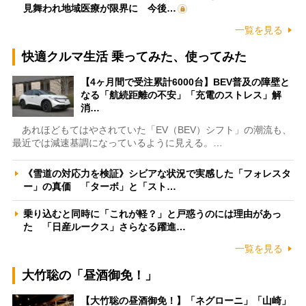
見舞われ地域医療が限界に 今後…
一覧を見る
快適クルマ生活 乗ってみた、使ってみた
【4ヶ月間で受注累計6000台】BEV普及の障壁と
なる「航続距離の不安」「充電のストレス」解
消…
あれほどもてはやされていた「EV（BEV）シフト」の潮流も、
最近では減速基調になっているように見える。…
《雪道の対応力を検証》シビアな状況で実感した「フォレスタ
ー」の真価 「ターボ」と「スト…
乗り込むと同時に「これが軽？」と戸惑うのには理由があっ
た 「日産ルークス」さらなる躍進…
一覧を見る
大竹聡の「昼酒御免！」
【大竹聡の昼酒御免！】「ネグローニ」「山崎」