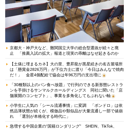
京都大・神戸大など、難関国立大学の総合型選抜が続々と廃
止 「推薦入試の拡大」報道と現実の乖離はなぜ起きるのか
【土俵に埋まるカネ】大の里、豊昇龍が黒星続きの名古屋場所
は「懸賞金2826万円」が下位力士に渡り「今日はみんなで焼肉
だ！」 金星4個配給で協会は年96万円の支出増に
「30種類以上のパン食べ放題」で行列のできる新形態レストラ
ンを手掛けるサンマルクホールディングス 同社に聞いた「店
舗展開のコンセプト」、事業を多角化してもぶれない軸
小学生に人気の「シール流通事情」に変調 「ボンドロ」は依
然品薄状態が続くが、模倣品や類似品が大量流通し一部で値崩
れ 「選別が本格化する時代に」
急増する中国企業の“国籍ロンダリング” SHEIN、TikTok、