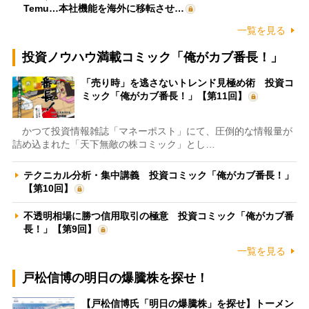
Temu…本社機能を海外に移転させ…
一覧を見る
投資ノウハウ満載コミック「俺がカブ番長！」
「売り時」を逃さないトレンド見極め術 投資コ
ミック「俺がカブ番長！」【第11回】
かつて投資情報雑誌「マネーポスト」にて、圧倒的な情報量が
詰め込まれた「天下無敵の株コミック」とし…
テクニカル分析・集中講義 投資コミック「俺がカブ番長！」
【第10回】
不透明相場に勝つ信用取引の極意 投資コミック「俺がカブ番
長！」【第9回】
一覧を見る
戸松信博の明日の爆騰株を探せ！
【戸松信博氏「明日の爆騰株」を探せ】トーメン