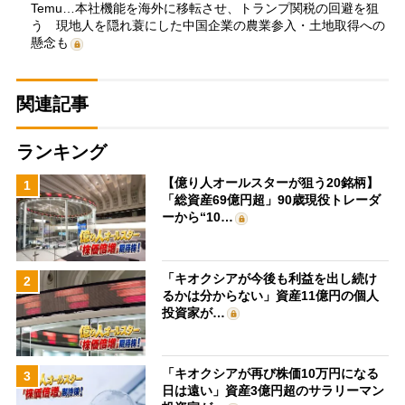
Temu…本社機能を海外に移転させ、トランプ関税の回避を狙
う 現地人を隠れ蓑にした中国企業の農業参入・土地取得への
懸念も
関連記事
ランキング
【億り人オールスターが狙う20銘柄】
1
「総資産69億円超」90歳現役トレーダ
ーから“10…
「キオクシアが今後も利益を出し続け
2
るかは分からない」資産11億円の個人
投資家が…
「キオクシアが再び株価10万円になる
3
日は遠い」資産3億円超のサラリーマン