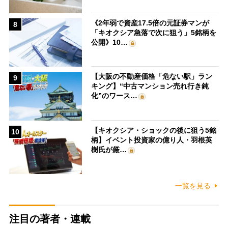
《2年弱で資産17.5倍の元証券マンが
8
「キオクシア急落で次に狙う」5銘柄を
公開》10…
【大阪の不動産価格「危ない駅」ラン
9
キング】“中古マンション売れ行き鈍
化”のワース…
【キオクシア・ショックの後に狙う5銘
10
柄】イベント投資家の億り人・羽根英
樹氏が厳…
一覧を見る
注目の著者・連載