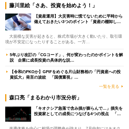
藤川里絵「さあ、投資を始めよう！」
【資産運用】大災害時に慌てないために平時から
備えておきたい3つのポイント「資産の棚卸し…
大規模な災害が起きると、株式市場が大きく動いたり、取引環
境が不安定になったりすることがある。一方…
5年ぶり改訂の「CGコード」、何が変わったのかポイントを解
説 企業に成長投資の具体的な説…
【令和のPKOか】GPIFをめぐる片山財務相の「円資産への投
資拡大」発言の波紋 「国債重視」…
一覧を見る
森口亮「まるわかり市況分析」
「キオクシア急落で含み損が膨らんで…」損失を
投資家としての成長につなげる4つの視点 「…
半導体株を中心に相場の調整色が強まり、7月中旬にはキオク