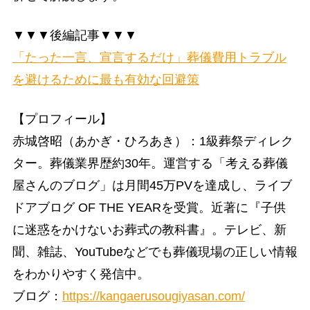
▼▼▼後編記事▼▼▼
「たった一言、宣言するだけ」葬儀費用トラブル
を避けるために最も有効な回避策
【プロフィール】
赤城啓昭（あかぎ・ひろあき）：1級葬祭ディレク
ター。葬儀業界歴約30年。運営する「考える葬儀
屋さんのブログ」は月間45万PVを達成し、ライブ
ドアブログ OF THE YEARを受賞。近著に『子供
に迷惑をかけないお葬式の教科書』。テレビ、新
聞、雑誌、YouTubeなどでも葬儀現場の正しい情報
をわかりやすく発信中。
ブログ：
https://kangaerusougiyasan.com/