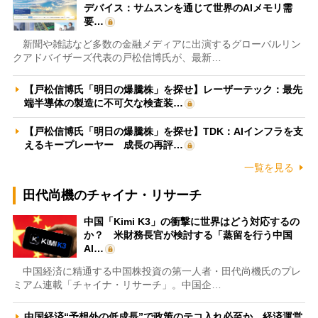
デバイス：サムスンを通じて世界のAIメモリ需
要…
新聞や雑誌など多数の金融メディアに出演するグローバルリン
クアドバイザーズ代表の戸松信博氏が、最新…
【戸松信博氏「明日の爆騰株」を探せ】レーザーテック：最先
端半導体の製造に不可欠な検査装…
【戸松信博氏「明日の爆騰株」を探せ】TDK：AIインフラを支
えるキープレーヤー 成長の再評…
一覧を見る
田代尚機のチャイナ・リサーチ
中国「Kimi K3」の衝撃に世界はどう対応するの
か？ 米財務長官が検討する「蒸留を行う中国
AI…
中国経済に精通する中国株投資の第一人者・田代尚機氏のプレ
ミアム連載「チャイナ・リサーチ」。中国企…
中国経済“予想外の低成長”で政策のテコ入れ必至か 経済運営