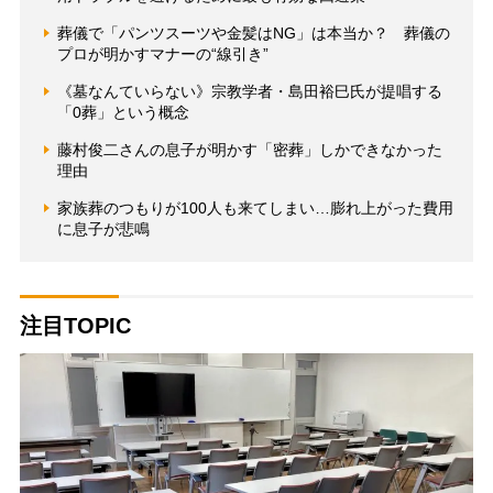
葬儀で「パンツスーツや金髪はNG」は本当か？ 葬儀の
プロが明かすマナーの“線引き”
《墓なんていらない》宗教学者・島田裕巳氏が提唱する
「0葬」という概念
藤村俊二さんの息子が明かす「密葬」しかできなかった
理由
家族葬のつもりが100人も来てしまい…膨れ上がった費用
に息子が悲鳴
注目TOPIC