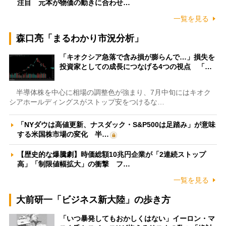
注目 元本が物価の動きに合わせ…
一覧を見る
森口亮「まるわかり市況分析」
「キオクシア急落で含み損が膨らんで…」損失を
投資家としての成長につなげる4つの視点 「…
半導体株を中心に相場の調整色が強まり、7月中旬にはキオク
シアホールディングスがストップ安をつけるな…
「NYダウは高値更新、ナスダック・S&P500は足踏み」が意味
する米国株市場の変化 半…
【歴史的な爆騰劇】時価総額10兆円企業が「2連続ストップ
高」「制限値幅拡大」の衝撃 フ…
一覧を見る
大前研一「ビジネス新大陸」の歩き方
「いつ暴発してもおかしくはない」イーロン・マ