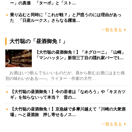
ー」の真価 「ターボ」と「スト…
乗り込むと同時に「これが軽？」と戸惑うのには理由があっ
た 「日産ルークス」さらなる躍進…
一覧を見る
大竹聡の「昼酒御免！」
【大竹聡の昼酒御免！】「ネグローニ」「山崎」
「マンハッタン」新宿三丁目の隠れ家バーで1…
お酒はいつ飲んでもいいものだが、昼から飲むお酒にはまた格
別の味わいがある――。ライター・作家の大竹…
【大竹聡の昼酒御免！】今の若者は「なめろう」や「キヌカツ
ギ」を知らないって本当？ 昔の…
【大竹聡の昼酒御免！】京急線で多摩川越えて「川崎の大衆酒
場」へと昼酒旅 押し寄せるノス…
一覧を見る