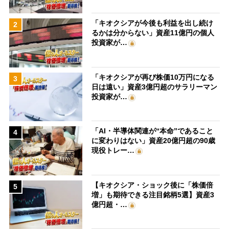
「キオクシアが今後も利益を出し続け
2
るかは分からない」資産11億円の個人
投資家が…
「キオクシアが再び株価10万円になる
3
日は遠い」資産3億円超のサラリーマン
投資家が…
「AI・半導体関連が“本命”であること
4
に変わりはない」資産20億円超の90歳
現役トレー…
【キオクシア・ショック後に「株価倍
5
増」も期待できる注目銘柄5選】資産3
億円超・…