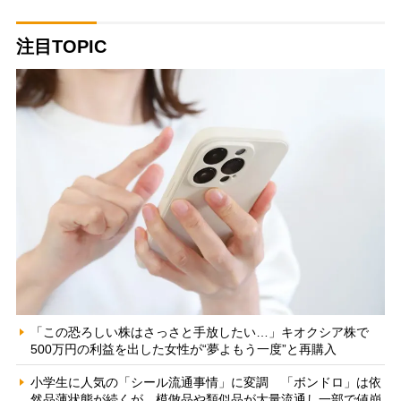
注目TOPIC
「この恐ろしい株はさっさと手放したい…」キオクシア株で
500万円の利益を出した女性が“夢よもう一度”と再購入
小学生に人気の「シール流通事情」に変調 「ボンドロ」は依
然品薄状態が続くが、模倣品や類似品が大量流通し一部で値崩