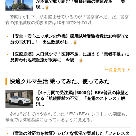
が本気で取り組む「警察組織の構造改革」 実
現…
警察庁が目下、頭を悩ませているのが「警察官不足」だ。警察
官の採用試験の受験者数は10年間で2分の1以…
【安全・安心ニッポンの危機】採用試験受験者数は10年間で2
分の1以下に！ 出生数減がも…
【医療崩壊】人口減少で「医師不足」に加えて「患者不足」に
見舞われ地域医療が限界に 今後…
一覧を見る
快適クルマ生活 乗ってみた、使ってみた
【4ヶ月間で受注累計6000台】BEV普及の障壁と
なる「航続距離の不安」「充電のストレス」解
消…
あれほどもてはやされていた「EV（BEV）シフト」の潮流も、
最近では減速基調になっているように見える。…
《雪道の対応力を検証》シビアな状況で実感した「フォレスタ