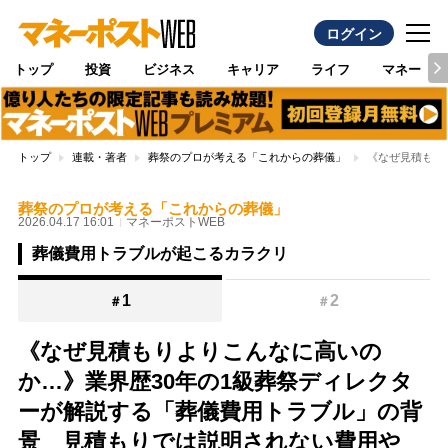
ログイン
トップ
投資
ビジネス
キャリア
ライフ
マネー
トップ
連載・著者
葬祭のプロが考える「これからの葬儀」
《なぜ見積もり
葬祭のプロが考える「これからの葬儀」
2026.04.17 16:01
マネーポストWEB
葬儀費用トラブルが起こるカラクリ
1
2
＃
＃
《なぜ見積もりよりこんなに高いの
か…》業界歴30年の1級葬祭ディレクタ
ーが解説する「葬儀費用トラブル」の背
景 見積もりでは説明されない費用や