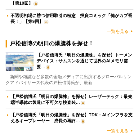
【第10回】
不透明相場に勝つ信用取引の極意 投資コミック「俺がカブ番
長！」【第9回】
一覧を見る
戸松信博の明日の爆騰株を探せ！
【戸松信博氏「明日の爆騰株」を探せ】トーメン
デバイス：サムスンを通じて世界のAIメモリ需
要…
新聞や雑誌など多数の金融メディアに出演するグローバルリン
クアドバイザーズ代表の戸松信博氏が、最新…
【戸松信博氏「明日の爆騰株」を探せ】レーザーテック：最先
端半導体の製造に不可欠な検査装…
【戸松信博氏「明日の爆騰株」を探せ】TDK：AIインフラを支
えるキープレーヤー 成長の再評…
一覧を見る