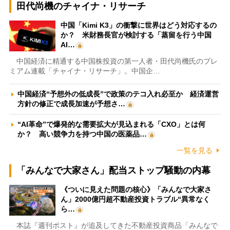
田代尚機のチャイナ・リサーチ
中国「Kimi K3」の衝撃に世界はどう対応するの
か？ 米財務長官が検討する「蒸留を行う中国
AI…
中国経済に精通する中国株投資の第一人者・田代尚機氏のプレ
ミアム連載「チャイナ・リサーチ」。中国企…
中国経済“予想外の低成長”で政策のテコ入れ必至か 経済運営
方針の修正で成長加速が予想さ…
“AI革命”で爆発的な需要拡大が見込まれる「CXO」とは何
か？ 高い競争力を持つ中国の医薬品…
一覧を見る
「みんなで大家さん」配当ストップ騒動の内幕
《ついに見えた問題の核心》「みんなで大家さ
ん」2000億円超不動産投資トラブル“異常なく
ら…
本誌『週刊ポスト』が追及してきた不動産投資商品「みんなで