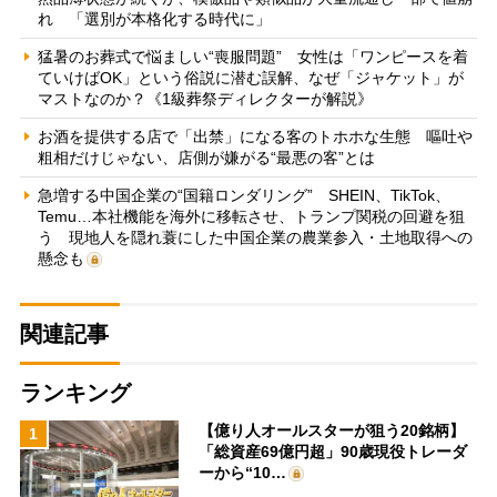
れ 「選別が本格化する時代に」
猛暑のお葬式で悩ましい“喪服問題” 女性は「ワンピースを着
ていけばOK」という俗説に潜む誤解、なぜ「ジャケット」が
マストなのか？《1級葬祭ディレクターが解説》
お酒を提供する店で「出禁」になる客のトホホな生態 嘔吐や
粗相だけじゃない、店側が嫌がる“最悪の客”とは
急増する中国企業の“国籍ロンダリング” SHEIN、TikTok、
Temu…本社機能を海外に移転させ、トランプ関税の回避を狙
う 現地人を隠れ蓑にした中国企業の農業参入・土地取得への
懸念も
関連記事
ランキング
【億り人オールスターが狙う20銘柄】
1
「総資産69億円超」90歳現役トレーダ
ーから“10…