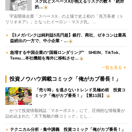
スク氏とスペースXが抱えるリスクの数々「絶対
的…
宇宙開発企業「スペースX」の上場で史上初の「兆万長者（ト
リリオネア）」となったイーロン・マスク氏。…
【3メガバンクは純利益5兆円超】銀行、商社、ゼネコンは最高
益続出の一方で、中小企業・…
急増する中国企業の“国籍ロンダリング” SHEIN、TikTok、
Temu…本社機能を海外に移転させ…
一覧を見る
投資ノウハウ満載コミック「俺がカブ番長！」
「売り時」を逃さないトレンド見極め術 投資コ
ミック「俺がカブ番長！」【第11回】
かつて投資情報雑誌「マネーポスト」にて、圧倒的な情報量が
詰め込まれた「天下無敵の株コミック」とし…
テクニカル分析・集中講義 投資コミック「俺がカブ番長！」