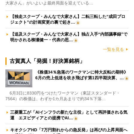
大家さん」がいよいよ最終局面を迎えている…
【独走スクープ・みんなで大家さん】二転三転した“成田プロ
ジェクト”の計画変更の裏で起き…
【追及スクープ・みんなで大家さん】独占入手“内部議事録”で
明かされる柳瀬健一・代表の思…
一覧を見る
古賀真人「発掘！好決算銘柄」
《株価34％急落のワークマンに特大反転の期待》
6月の売上低迷を吹き飛ばす第1四半期決算、…
6月3日に8330円をつけたワークマン（東証スタンダード・
7564）の株価は、わずか1カ月あまりで約34％下落…
三菱重工が「AIインフラの新たな主役」として再評価される気
運 エヌビディアとの提携でAI…
キオクシアHD「7万円割れからの急反発」は再びの上昇局面へ