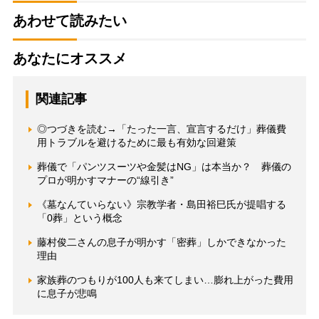
あわせて読みたい
あなたにオススメ
関連記事
◎つづきを読む→「たった一言、宣言するだけ」葬儀費
用トラブルを避けるために最も有効な回避策
葬儀で「パンツスーツや金髪はNG」は本当か？ 葬儀の
プロが明かすマナーの“線引き”
《墓なんていらない》宗教学者・島田裕巳氏が提唱する
「0葬」という概念
藤村俊二さんの息子が明かす「密葬」しかできなかった
理由
家族葬のつもりが100人も来てしまい…膨れ上がった費用
に息子が悲鳴