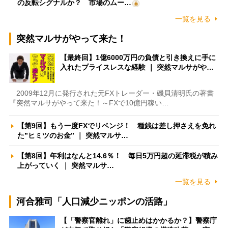
の反転シグナルか？ 市場のムー…
一覧を見る
突然マルサがやって来た！
【最終回】1億6000万円の負債と引き換えに手に
入れたプライスレスな経験 ｜ 突然マルサがや…
2009年12月に発行された元FXトレーダー・磯貝清明氏の著書
『突然マルサがやって来た！～FXで10億円稼い…
【第9回】もう一度FXでリベンジ！ 種銭は差し押さえを免れ
た”ヒミツのお金” ｜ 突然マルサ…
【第8回】年利はなんと14.6％！ 毎日5万円超の延滞税が積み
上がっていく ｜ 突然マルサ…
一覧を見る
河合雅司「人口減少ニッポンの活路」
【「警察官離れ」に歯止めはかかるか？】警察庁