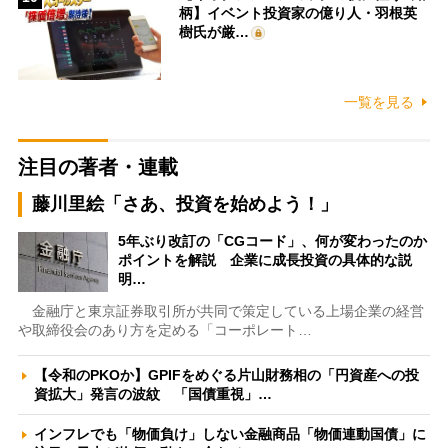
柄】イベント投資家の億り人・羽根英
樹氏が厳…
一覧を見る
注目の著者・連載
藤川里絵「さあ、投資を始めよう！」
5年ぶり改訂の「CGコード」、何が変わったのか
ポイントを解説 企業に成長投資の具体的な説
明…
金融庁と東京証券取引所が共同で策定している上場企業の経営
や取締役会のあり方を定める「コーポレート…
【令和のPKOか】GPIFをめぐる片山財務相の「円資産への投
資拡大」発言の波紋 「国債重視」…
インフレでも「物価負け」しない金融商品「物価連動国債」に