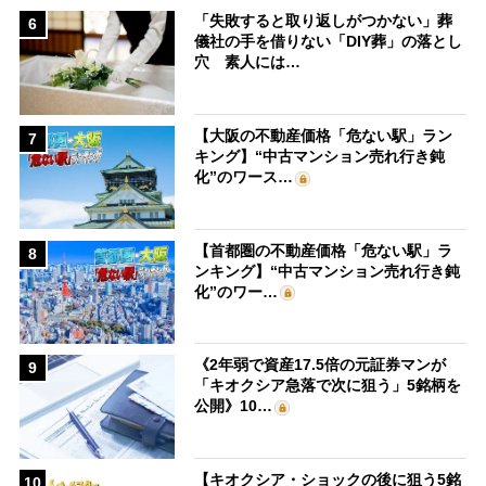
「失敗すると取り返しがつかない」葬
6
儀社の手を借りない「DIY葬」の落とし
穴 素人には…
【大阪の不動産価格「危ない駅」ラン
7
キング】“中古マンション売れ行き鈍
化”のワース…
【首都圏の不動産価格「危ない駅」ラ
8
ンキング】“中古マンション売れ行き鈍
化”のワー…
《2年弱で資産17.5倍の元証券マンが
9
「キオクシア急落で次に狙う」5銘柄を
公開》10…
【キオクシア・ショックの後に狙う5銘
10