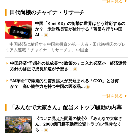
一覧を見る
田代尚機のチャイナ・リサーチ
中国「Kimi K3」の衝撃に世界はどう対応するの
か？ 米財務長官が検討する「蒸留を行う中国
AI…
中国経済に精通する中国株投資の第一人者・田代尚機氏のプレ
ミアム連載「チャイナ・リサーチ」。中国企…
中国経済“予想外の低成長”で政策のテコ入れ必至か 経済運営
方針の修正で成長加速が予想さ…
“AI革命”で爆発的な需要拡大が見込まれる「CXO」とは何
か？ 高い競争力を持つ中国の医薬品…
一覧を見る
「みんなで大家さん」配当ストップ騒動の内幕
《ついに見えた問題の核心》「みんなで大家さ
ん」2000億円超不動産投資トラブル“異常なく
ら…