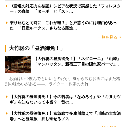
《雪道の対応力を検証》シビアな状況で実感した「フォレスタ
ー」の真価 「ターボ」と「スト…
乗り込むと同時に「これが軽？」と戸惑うのには理由があっ
た 「日産ルークス」さらなる躍進…
一覧を見る
大竹聡の「昼酒御免！」
【大竹聡の昼酒御免！】「ネグローニ」「山崎」
「マンハッタン」新宿三丁目の隠れ家バーで1…
お酒はいつ飲んでもいいものだが、昼から飲むお酒にはまた格
別の味わいがある――。ライター・作家の大竹…
【大竹聡の昼酒御免！】今の若者は「なめろう」や「キヌカツ
ギ」を知らないって本当？ 昔の…
【大竹聡の昼酒御免！】京急線で多摩川越えて「川崎の大衆酒
場」へと昼酒旅 押し寄せるノス…