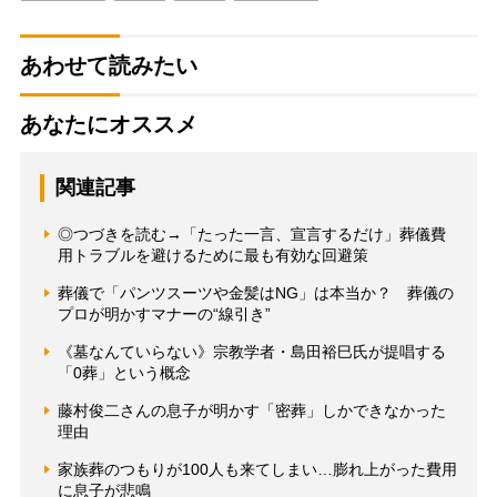
あわせて読みたい
あなたにオススメ
関連記事
◎つづきを読む→「たった一言、宣言するだけ」葬儀費
用トラブルを避けるために最も有効な回避策
葬儀で「パンツスーツや金髪はNG」は本当か？ 葬儀の
プロが明かすマナーの“線引き”
《墓なんていらない》宗教学者・島田裕巳氏が提唱する
「0葬」という概念
藤村俊二さんの息子が明かす「密葬」しかできなかった
理由
家族葬のつもりが100人も来てしまい…膨れ上がった費用
に息子が悲鳴