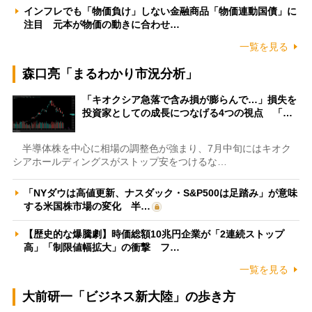
インフレでも「物価負け」しない金融商品「物価連動国債」に
注目 元本が物価の動きに合わせ…
一覧を見る
森口亮「まるわかり市況分析」
「キオクシア急落で含み損が膨らんで…」損失を
投資家としての成長につなげる4つの視点 「…
半導体株を中心に相場の調整色が強まり、7月中旬にはキオク
シアホールディングスがストップ安をつけるな…
「NYダウは高値更新、ナスダック・S&P500は足踏み」が意味
する米国株市場の変化 半…
【歴史的な爆騰劇】時価総額10兆円企業が「2連続ストップ
高」「制限値幅拡大」の衝撃 フ…
一覧を見る
大前研一「ビジネス新大陸」の歩き方