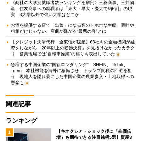
《商社の大学別就職者数ランキングを解剖》三菱商事、三井物
産、住友商事への就職者は「東大・早大・慶大で約6割」の現
実 3大学以外で強い大学はどこか
お酒を提供する店で「出禁」になる客のトホホな生態 嘔吐や
粗相だけじゃない、店側が嫌がる“最悪の客”とは
【クレジット決済代行・全東信が破産】63社もの金融機関が融
資をしながら「20年以上の粉飾決算」を見抜けなかったカラク
リ 営業現場では“自転車操業”の焦りも表出していた
急増する中国企業の“国籍ロンダリング” SHEIN、TikTok、
Temu…本社機能を海外に移転させ、トランプ関税の回避を狙
う 現地人を隠れ蓑にした中国企業の農業参入・土地取得への
懸念も
関連記事
ランキング
【キオクシア・ショック後に「株価倍
1
増」も期待できる注目銘柄5選】資産3