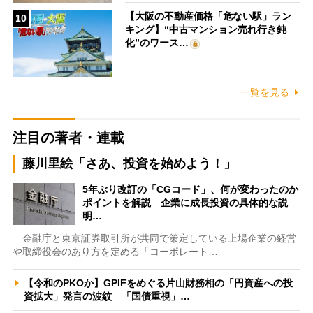
【大阪の不動産価格「危ない駅」ラン
10
キング】“中古マンション売れ行き鈍
化”のワース…
一覧を見る
注目の著者・連載
藤川里絵「さあ、投資を始めよう！」
5年ぶり改訂の「CGコード」、何が変わったのか
ポイントを解説 企業に成長投資の具体的な説
明…
金融庁と東京証券取引所が共同で策定している上場企業の経営
や取締役会のあり方を定める「コーポレート…
【令和のPKOか】GPIFをめぐる片山財務相の「円資産への投
資拡大」発言の波紋 「国債重視」…