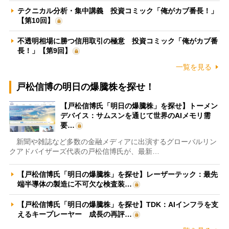
テクニカル分析・集中講義 投資コミック「俺がカブ番長！」
【第10回】
不透明相場に勝つ信用取引の極意 投資コミック「俺がカブ番
長！」【第9回】
一覧を見る
戸松信博の明日の爆騰株を探せ！
【戸松信博氏「明日の爆騰株」を探せ】トーメン
デバイス：サムスンを通じて世界のAIメモリ需
要…
新聞や雑誌など多数の金融メディアに出演するグローバルリン
クアドバイザーズ代表の戸松信博氏が、最新…
【戸松信博氏「明日の爆騰株」を探せ】レーザーテック：最先
端半導体の製造に不可欠な検査装…
【戸松信博氏「明日の爆騰株」を探せ】TDK：AIインフラを支
えるキープレーヤー 成長の再評…