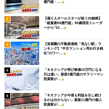
億円超・…
【億り人オールスターが狙う20銘柄】
2
「総資産69億円超」90歳現役トレーダ
ーから“10…
【首都圏の不動産価格「危ない駅」ラ
3
ンキング】“中古マンション売れ行き鈍
化”のワー…
「キオクシアが再び株価10万円になる
4
日は遠い」資産3億円超のサラリーマン
投資家が…
「キオクシアが今後も利益を出し続け
5
るかは分からない」資産11億円の個人
投資家が…