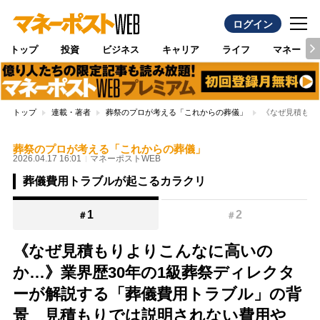
ログイン
トップ
投資
ビジネス
キャリア
ライフ
マネー
トップ
連載・著者
葬祭のプロが考える「これからの葬儀」
《なぜ見積もり
葬祭のプロが考える「これからの葬儀」
2026.04.17 16:01
マネーポストWEB
葬儀費用トラブルが起こるカラクリ
1
2
＃
＃
《なぜ見積もりよりこんなに高いの
か…》業界歴30年の1級葬祭ディレクタ
ーが解説する「葬儀費用トラブル」の背
景 見積もりでは説明されない費用や