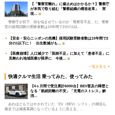
【「警察官離れ」に歯止めはかかるか？】警察庁
が本気で取り組む「警察組織の構造改革」 実
現…
警察庁が目下、頭を悩ませているのが「警察官不足」だ。警察
官の採用試験の受験者数は10年間で2分の1以…
【安全・安心ニッポンの危機】採用試験受験者数は10年間で2
分の1以下に！ 出生数減がも…
【医療崩壊】人口減少で「医師不足」に加えて「患者不足」に
見舞われ地域医療が限界に 今後…
一覧を見る
快適クルマ生活 乗ってみた、使ってみた
【4ヶ月間で受注累計6000台】BEV普及の障壁と
なる「航続距離の不安」「充電のストレス」解
消…
あれほどもてはやされていた「EV（BEV）シフト」の潮流も、
最近では減速基調になっているように見える。…