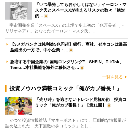
「いつ暴発してもおかしくはない」イーロン・マ
スク氏とスペースXが抱えるリスクの数々「絶対
的…
宇宙開発企業「スペースX」の上場で史上初の「兆万長者（ト
リリオネア）」となったイーロン・マスク氏。…
【3メガバンクは純利益5兆円超】銀行、商社、ゼネコンは最高
益続出の一方で、中小企業・…
急増する中国企業の“国籍ロンダリング” SHEIN、TikTok、
Temu…本社機能を海外に移転させ…
一覧を見る
投資ノウハウ満載コミック「俺がカブ番長！」
「売り時」を逃さないトレンド見極め術 投資コ
ミック「俺がカブ番長！」【第11回】
かつて投資情報雑誌「マネーポスト」にて、圧倒的な情報量が
詰め込まれた「天下無敵の株コミック」とし…