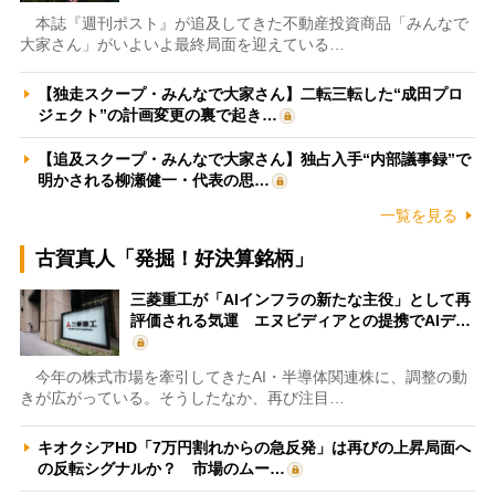
本誌『週刊ポスト』が追及してきた不動産投資商品「みんなで
大家さん」がいよいよ最終局面を迎えている…
【独走スクープ・みんなで大家さん】二転三転した“成田プロ
ジェクト”の計画変更の裏で起き…
【追及スクープ・みんなで大家さん】独占入手“内部議事録”で
明かされる柳瀬健一・代表の思…
一覧を見る
古賀真人「発掘！好決算銘柄」
三菱重工が「AIインフラの新たな主役」として再
評価される気運 エヌビディアとの提携でAIデ…
今年の株式市場を牽引してきたAI・半導体関連株に、調整の動
きが広がっている。そうしたなか、再び注目…
キオクシアHD「7万円割れからの急反発」は再びの上昇局面へ
の反転シグナルか？ 市場のムー…