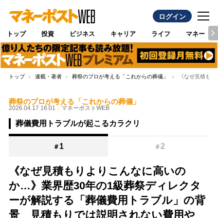
ログイン
トップ
投資
ビジネス
キャリア
ライフ
マネー
トップ
連載・著者
葬祭のプロが考える「これからの葬儀」
《なぜ見積もり
葬祭のプロが考える「これからの葬儀」
2026.04.17 16:01
マネーポストWEB
葬儀費用トラブルが起こるカラクリ
1
2
＃
＃
《なぜ見積もりよりこんなに高いの
か…》業界歴30年の1級葬祭ディレクタ
ーが解説する「葬儀費用トラブル」の背
景 見積もりでは説明されない費用や