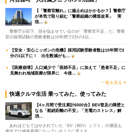
【「警察官離れ」に歯止めはかかるか？】警察庁
が本気で取り組む「警察組織の構造改革」 実
現…
警察庁が目下、頭を悩ませているのが「警察官不足」だ。警察
官の採用試験の受験者数は10年間で2分の1以…
【安全・安心ニッポンの危機】採用試験受験者数は10年間で2
分の1以下に！ 出生数減がも…
【医療崩壊】人口減少で「医師不足」に加えて「患者不足」に
見舞われ地域医療が限界に 今後…
一覧を見る
快適クルマ生活 乗ってみた、使ってみた
【4ヶ月間で受注累計6000台】BEV普及の障壁と
なる「航続距離の不安」「充電のストレス」解
消…
あれほどもてはやされていた「EV（BEV）シフト」の潮流も、
最近では減速基調になっているように見える。…