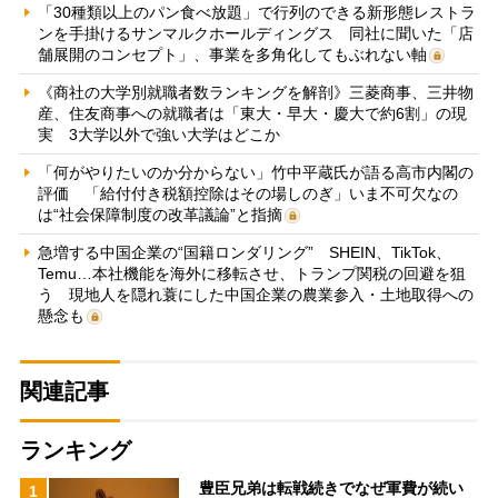
「30種類以上のパン食べ放題」で行列のできる新形態レストラ
ンを手掛けるサンマルクホールディングス 同社に聞いた「店
舗展開のコンセプト」、事業を多角化してもぶれない軸
《商社の大学別就職者数ランキングを解剖》三菱商事、三井物
産、住友商事への就職者は「東大・早大・慶大で約6割」の現
実 3大学以外で強い大学はどこか
「何がやりたいのか分からない」竹中平蔵氏が語る高市内閣の
評価 「給付付き税額控除はその場しのぎ」いま不可欠なの
は“社会保障制度の改革議論”と指摘
急増する中国企業の“国籍ロンダリング” SHEIN、TikTok、
Temu…本社機能を海外に移転させ、トランプ関税の回避を狙
う 現地人を隠れ蓑にした中国企業の農業参入・土地取得への
懸念も
関連記事
ランキング
豊臣兄弟は転戦続きでなぜ軍費が続い
1