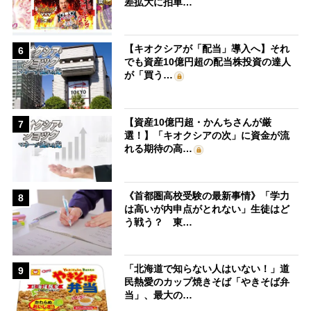
差拡大に拍車…
【キオクシアが「配当」導入へ】それ
6
でも資産10億円超の配当株投資の達人
が「買う…
【資産10億円超・かんちさんが厳
7
選！】「キオクシアの次」に資金が流
れる期待の高…
《首都圏高校受験の最新事情》「学力
8
は高いが内申点がとれない」生徒はど
う戦う？ 東…
「北海道で知らない人はいない！」道
9
民熱愛のカップ焼きそば「やきそば弁
当」、最大の…