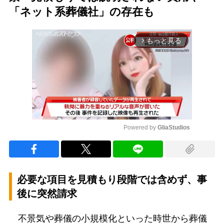
「ネット系葬儀社」の存在も
もっと見る
arrow_forward_ios
Powered by 
GliaStudios
Mute
必要な項目を見積もり段階では含めず、事
後に突然請求
不景気や葬儀の小規模化といった時世から葬儀