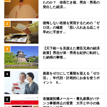
たのか？ 信長亡き後、秀吉・秀長の
突出した経済…
後悔しない老後を実現するための「ゼ
2
ロ活」の極意 「思い入れある品こそ
早めに手放す…
【天下統一を見据えた豊臣兄弟の経済
3
政策】秀吉が弟・秀長を紀伊に転封し
た納得の事情…
資産をゼロにして最期を迎える「ゼロ
4
活」、年代別・計画的にお金を使うポ
イント 6…
老舗遊技機メーカー・豊丸産業がパチ
5
ンコ事業停止の背景 大手と中小の格