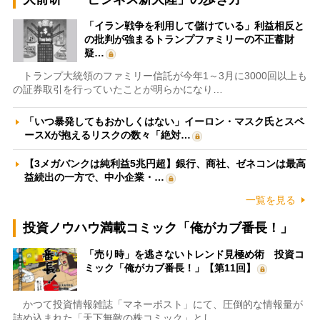
「イラン戦争を利用して儲けている」利益相反と
の批判が強まるトランプファミリーの不正蓄財
疑…
トランプ大統領のファミリー信託が今年1～3月に3000回以上も
の証券取引を行っていたことが明らかになり…
「いつ暴発してもおかしくはない」イーロン・マスク氏とスペ
ースXが抱えるリスクの数々「絶対…
【3メガバンクは純利益5兆円超】銀行、商社、ゼネコンは最高
益続出の一方で、中小企業・…
一覧を見る
投資ノウハウ満載コミック「俺がカブ番長！」
「売り時」を逃さないトレンド見極め術 投資コ
ミック「俺がカブ番長！」【第11回】
かつて投資情報雑誌「マネーポスト」にて、圧倒的な情報量が
詰め込まれた「天下無敵の株コミック」とし…