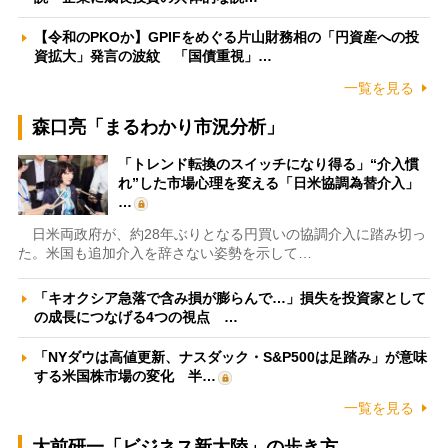
【令和のPKOか】GPIFをめぐる片山財務相の「円資産への投
資拡大」発言の波紋 「国債重視」…
一覧を見る
森口亮「まるわかり市況分析」
「トレンド転換のスイッチになり得る」“介入慣
れ”した市場心理を変える「日米協調為替介入」
…
日米両政府が、約28年ぶりとなる円買いの協調介入に踏み切っ
た。米国も追加介入を辞さない姿勢を示して…
「キオクシア急落で含み損が膨らんで…」損失を投資家として
の成長につなげる4つの視点 …
「NYダウは高値更新、ナスダック・S&P500は足踏み」が意味
する米国株市場の変化 半…
一覧を見る
大前研一「ビジネス新大陸」の歩き方