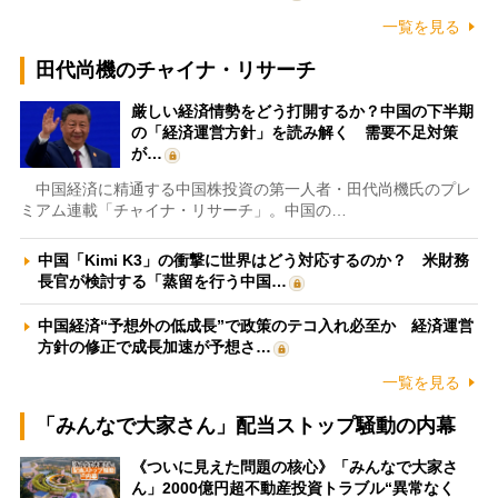
一覧を見る
田代尚機のチャイナ・リサーチ
厳しい経済情勢をどう打開するか？中国の下半期
の「経済運営方針」を読み解く 需要不足対策
が…
中国経済に精通する中国株投資の第一人者・田代尚機氏のプレ
ミアム連載「チャイナ・リサーチ」。中国の…
中国「Kimi K3」の衝撃に世界はどう対応するのか？ 米財務
長官が検討する「蒸留を行う中国…
中国経済“予想外の低成長”で政策のテコ入れ必至か 経済運営
方針の修正で成長加速が予想さ…
一覧を見る
「みんなで大家さん」配当ストップ騒動の内幕
《ついに見えた問題の核心》「みんなで大家さ
ん」2000億円超不動産投資トラブル“異常なく