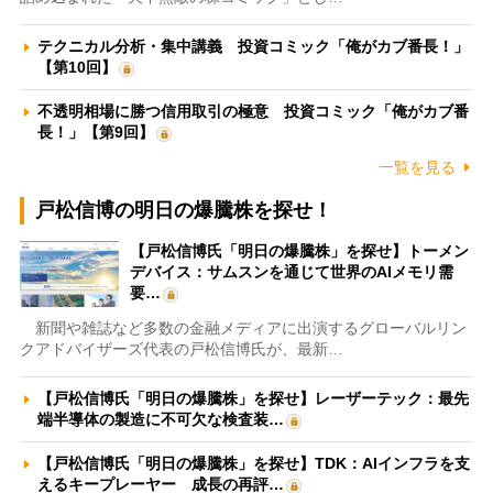
テクニカル分析・集中講義 投資コミック「俺がカブ番長！」
【第10回】
不透明相場に勝つ信用取引の極意 投資コミック「俺がカブ番
長！」【第9回】
一覧を見る
戸松信博の明日の爆騰株を探せ！
【戸松信博氏「明日の爆騰株」を探せ】トーメン
デバイス：サムスンを通じて世界のAIメモリ需
要…
新聞や雑誌など多数の金融メディアに出演するグローバルリン
クアドバイザーズ代表の戸松信博氏が、最新…
【戸松信博氏「明日の爆騰株」を探せ】レーザーテック：最先
端半導体の製造に不可欠な検査装…
【戸松信博氏「明日の爆騰株」を探せ】TDK：AIインフラを支
えるキープレーヤー 成長の再評…