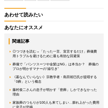
あわせて読みたい
あなたにオススメ
関連記事
◎つづきを読む→「たった一言、宣言するだけ」葬儀費
用トラブルを避けるために最も有効な回避策
葬儀で「パンツスーツや金髪はNG」は本当か？ 葬儀の
プロが明かすマナーの“線引き”
《墓なんていらない》宗教学者・島田裕巳氏が提唱する
「0葬」という概念
藤村俊二さんの息子が明かす「密葬」しかできなかった
理由
家族葬のつもりが100人も来てしまい…膨れ上がった費用
に息子が悲鳴