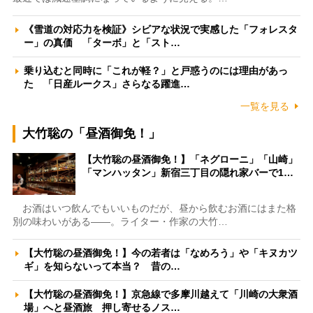
《雪道の対応力を検証》シビアな状況で実感した「フォレスタ
ー」の真価 「ターボ」と「スト…
乗り込むと同時に「これが軽？」と戸惑うのには理由があっ
た 「日産ルークス」さらなる躍進…
一覧を見る
大竹聡の「昼酒御免！」
【大竹聡の昼酒御免！】「ネグローニ」「山崎」
「マンハッタン」新宿三丁目の隠れ家バーで1…
お酒はいつ飲んでもいいものだが、昼から飲むお酒にはまた格
別の味わいがある――。ライター・作家の大竹…
【大竹聡の昼酒御免！】今の若者は「なめろう」や「キヌカツ
ギ」を知らないって本当？ 昔の…
【大竹聡の昼酒御免！】京急線で多摩川越えて「川崎の大衆酒
場」へと昼酒旅 押し寄せるノス…