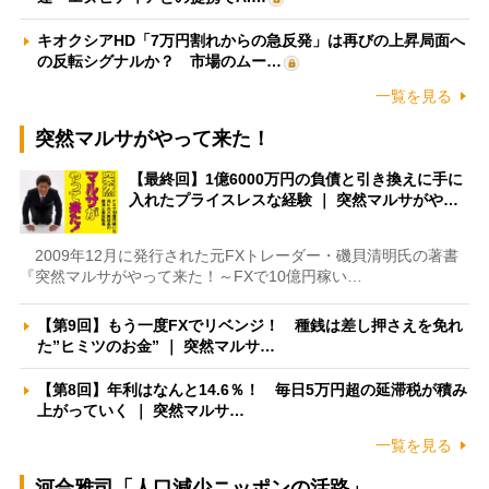
キオクシアHD「7万円割れからの急反発」は再びの上昇局面へ
の反転シグナルか？ 市場のムー…
一覧を見る
突然マルサがやって来た！
【最終回】1億6000万円の負債と引き換えに手に
入れたプライスレスな経験 ｜ 突然マルサがや…
2009年12月に発行された元FXトレーダー・磯貝清明氏の著書
『突然マルサがやって来た！～FXで10億円稼い…
【第9回】もう一度FXでリベンジ！ 種銭は差し押さえを免れ
た”ヒミツのお金” ｜ 突然マルサ…
【第8回】年利はなんと14.6％！ 毎日5万円超の延滞税が積み
上がっていく ｜ 突然マルサ…
一覧を見る
河合雅司「人口減少ニッポンの活路」