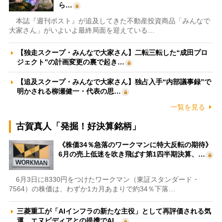
ら…
本誌『週刊ポスト』が追及してきた不動産投資商品「みんなで
大家さん」がいよいよ最終局面を迎えている…
【独走スクープ・みんなで大家さん】二転三転した“成田プロ
ジェクト”の計画変更の裏で起き…
【追及スクープ・みんなで大家さん】独占入手“内部議事録”で
明かされる柳瀬健一・代表の思…
一覧を見る
古賀真人「発掘！好決算銘柄」
《株価34％急落のワークマンに特大反転の期待》
6月の売上低迷を吹き飛ばす第1四半期決算、…
6月3日に8330円をつけたワークマン（東証スタンダード・
7564）の株価は、わずか1カ月あまりで約34％下落…
三菱重工が「AIインフラの新たな主役」として再評価される気
運 エヌビディアとの提携でAI…