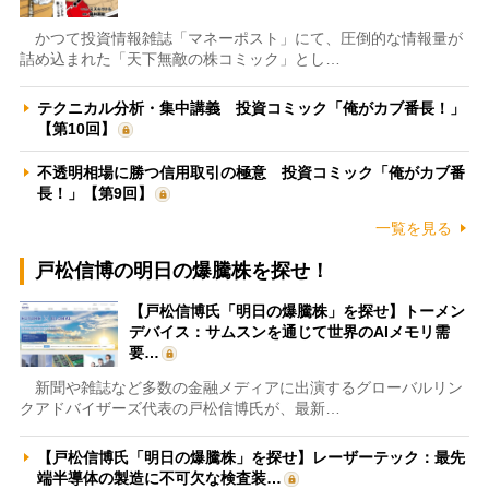
かつて投資情報雑誌「マネーポスト」にて、圧倒的な情報量が
詰め込まれた「天下無敵の株コミック」とし…
テクニカル分析・集中講義 投資コミック「俺がカブ番長！」
【第10回】
不透明相場に勝つ信用取引の極意 投資コミック「俺がカブ番
長！」【第9回】
一覧を見る
戸松信博の明日の爆騰株を探せ！
【戸松信博氏「明日の爆騰株」を探せ】トーメン
デバイス：サムスンを通じて世界のAIメモリ需
要…
新聞や雑誌など多数の金融メディアに出演するグローバルリン
クアドバイザーズ代表の戸松信博氏が、最新…
【戸松信博氏「明日の爆騰株」を探せ】レーザーテック：最先
端半導体の製造に不可欠な検査装…