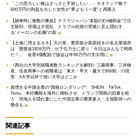
「この恐ろしい株はさっさと手放したい…」キオクシア株で
500万円の利益を出した女性が“夢よもう一度”と再購入
【納車時に複数の事故】テスラジャパン“多額のEV補助金”で注
文殺到、現場は大混乱 トラブル続発の背後に見え隠れす
る“イーロンの右腕”の影
【土俵に埋まるカネ】大の里、豊昇龍が黒星続きの名古屋場所
は「懸賞金2826万円」が下位力士に渡り「今日はみんなで焼肉
だ！」 金星4個配給で協会は年96万円の支出増に
《商社の大学別就職者数ランキングを解剖》三菱商事、三井物
産、住友商事への就職者は「東大・早大・慶大で約6割」の現
実 3大学以外で強い大学はどこか
急増する中国企業の“国籍ロンダリング” SHEIN、TikTok、
Temu…本社機能を海外に移転させ、トランプ関税の回避を狙
う 現地人を隠れ蓑にした中国企業の農業参入・土地取得への
懸念も
関連記事