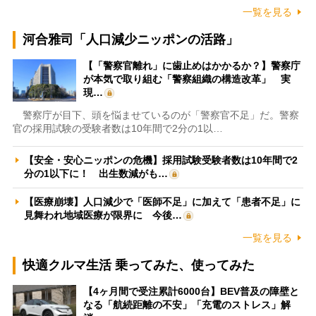
一覧を見る
河合雅司「人口減少ニッポンの活路」
【「警察官離れ」に歯止めはかかるか？】警察庁
が本気で取り組む「警察組織の構造改革」 実
現…
警察庁が目下、頭を悩ませているのが「警察官不足」だ。警察
官の採用試験の受験者数は10年間で2分の1以…
【安全・安心ニッポンの危機】採用試験受験者数は10年間で2
分の1以下に！ 出生数減がも…
【医療崩壊】人口減少で「医師不足」に加えて「患者不足」に
見舞われ地域医療が限界に 今後…
一覧を見る
快適クルマ生活 乗ってみた、使ってみた
【4ヶ月間で受注累計6000台】BEV普及の障壁と
なる「航続距離の不安」「充電のストレス」解