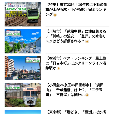
【特集】東京23区「10年後に不動産価
格が上がる駅・下がる駅」完全ランキ
ング
【川崎市】「武蔵中原」に注目集まる
／「川崎」の治安、「登戸」の水害リ
スクはどう評価される？
【横浜市】ベストランキング 最上位
に「日吉本町」ほかグリーンライン沿
線駅が
【小田急vs京王vs田園都市】「浜田
山」「千歳船橋」は上位、「二子玉
川」「三軒屋」は圏外に
【東京都】「勝どき」「豊洲」ほか湾