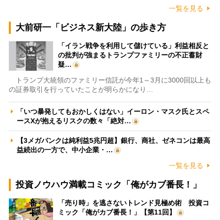
一覧を見る
大前研一「ビジネス新大陸」の歩き方
「イラン戦争を利用して儲けている」利益相反と
の批判が強まるトランプファミリーの不正蓄財
疑…
トランプ大統領のファミリー信託が今年1～3月に3000回以上も
の証券取引を行っていたことが明らかになり…
「いつ暴発してもおかしくはない」イーロン・マスク氏とスペ
ースXが抱えるリスクの数々「絶対…
【3メガバンクは純利益5兆円超】銀行、商社、ゼネコンは最高
益続出の一方で、中小企業・…
一覧を見る
投資ノウハウ満載コミック「俺がカブ番長！」
「売り時」を逃さないトレンド見極め術 投資コ
ミック「俺がカブ番長！」【第11回】