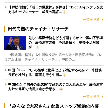
【戸松信博氏「明日の爆騰株」を探せ】TDK：AIインフラを支
えるキープレーヤー 成長の再評…
一覧を見る
田代尚機のチャイナ・リサーチ
厳しい経済情勢をどう打開するか？中国の下半期
の「経済運営方針」を読み解く 需要不足対策
が…
中国経済に精通する中国株投資の第一人者・田代尚機氏のプレ
ミアム連載「チャイナ・リサーチ」。中国の…
中国「Kimi K3」の衝撃に世界はどう対応するのか？ 米財務
長官が検討する「蒸留を行う中国…
中国経済“予想外の低成長”で政策のテコ入れ必至か 経済運営
方針の修正で成長加速が予想さ…
一覧を見る
「みんなで大家さん」配当ストップ騒動の内幕