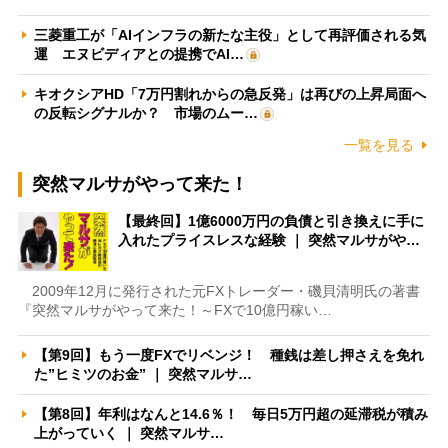
三菱重工が「AIインフラの新たな主役」として再評価される気
運 エヌビディアとの提携でAI…
キオクシアHD「7万円割れからの急反発」は再びの上昇局面へ
の反転シグナルか？ 市場のムー…
一覧を見る
突然マルサがやって来た！
【最終回】1億6000万円の負債と引き換えに手に
入れたプライスレスな経験 ｜ 突然マルサがや…
2009年12月に発行された元FXトレーダー・磯貝清明氏の著書
『突然マルサがやって来た！～FXで10億円稼い…
【第9回】もう一度FXでリベンジ！ 種銭は差し押さえを免れ
た”ヒミツのお金” ｜ 突然マルサ…
【第8回】年利はなんと14.6％！ 毎日5万円超の延滞税が積み
上がっていく ｜ 突然マルサ…