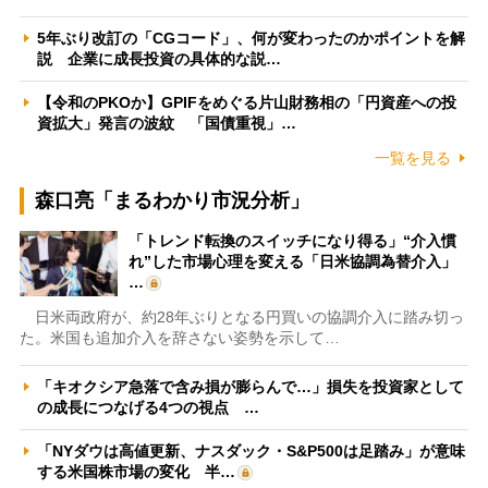
5年ぶり改訂の「CGコード」、何が変わったのかポイントを解
説 企業に成長投資の具体的な説…
【令和のPKOか】GPIFをめぐる片山財務相の「円資産への投
資拡大」発言の波紋 「国債重視」…
一覧を見る
森口亮「まるわかり市況分析」
「トレンド転換のスイッチになり得る」“介入慣
れ”した市場心理を変える「日米協調為替介入」
…
日米両政府が、約28年ぶりとなる円買いの協調介入に踏み切っ
た。米国も追加介入を辞さない姿勢を示して…
「キオクシア急落で含み損が膨らんで…」損失を投資家として
の成長につなげる4つの視点 …
「NYダウは高値更新、ナスダック・S&P500は足踏み」が意味
する米国株市場の変化 半…