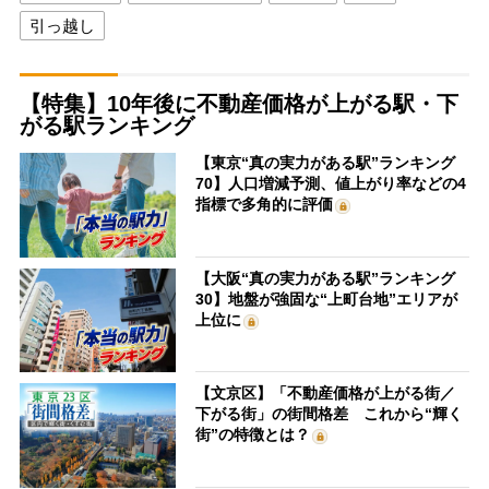
引っ越し
【特集】10年後に不動産価格が上がる駅・下
がる駅ランキング
【東京“真の実力がある駅”ランキング
70】人口増減予測、値上がり率などの4
指標で多角的に評価
【大阪“真の実力がある駅”ランキング
30】地盤が強固な“上町台地”エリアが
上位に
【文京区】「不動産価格が上がる街／
下がる街」の街間格差 これから“輝く
街”の特徴とは？