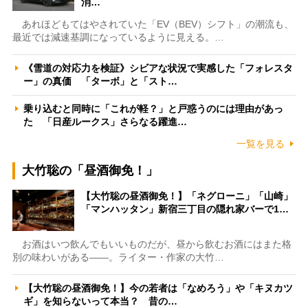
消…
あれほどもてはやされていた「EV（BEV）シフト」の潮流も、
最近では減速基調になっているように見える。…
《雪道の対応力を検証》シビアな状況で実感した「フォレスタ
ー」の真価 「ターボ」と「スト…
乗り込むと同時に「これが軽？」と戸惑うのには理由があっ
た 「日産ルークス」さらなる躍進…
一覧を見る
大竹聡の「昼酒御免！」
【大竹聡の昼酒御免！】「ネグローニ」「山崎」
「マンハッタン」新宿三丁目の隠れ家バーで1…
お酒はいつ飲んでもいいものだが、昼から飲むお酒にはまた格
別の味わいがある――。ライター・作家の大竹…
【大竹聡の昼酒御免！】今の若者は「なめろう」や「キヌカツ
ギ」を知らないって本当？ 昔の…