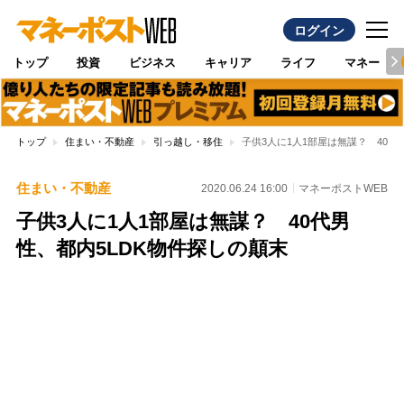
ログイン
トップ
投資
ビジネス
キャリア
ライフ
マネー
トップ
住まい・不動産
引っ越し・移住
子供3人に1人1部屋は無謀？ 40代
住まい・不動産
2020.06.24 16:00
マネーポストWEB
子供3人に1人1部屋は無謀？ 40代男
性、都内5LDK物件探しの顛末
Loaded
:
95.43%
/
Unmute