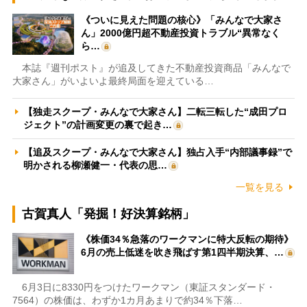
《ついに見えた問題の核心》「みんなで大家さ
ん」2000億円超不動産投資トラブル“異常なく
ら…
本誌『週刊ポスト』が追及してきた不動産投資商品「みんなで
大家さん」がいよいよ最終局面を迎えている…
【独走スクープ・みんなで大家さん】二転三転した“成田プロ
ジェクト”の計画変更の裏で起き…
【追及スクープ・みんなで大家さん】独占入手“内部議事録”で
明かされる柳瀬健一・代表の思…
一覧を見る
古賀真人「発掘！好決算銘柄」
《株価34％急落のワークマンに特大反転の期待》
6月の売上低迷を吹き飛ばす第1四半期決算、…
6月3日に8330円をつけたワークマン（東証スタンダード・
7564）の株価は、わずか1カ月あまりで約34％下落…