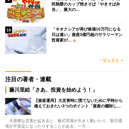
民熱愛のカップ焼きそば「やきそば弁
当」、最大の…
「キオクシアが再び株価10万円になる
10
日は遠い」資産3億円超のサラリーマン
投資家が…
一覧を見る
注目の著者・連載
藤川里絵「さあ、投資を始めよう！」
【資産運用】大災害時に慌てないために平時から
備えておきたい3つのポイント「資産の棚卸し…
大規模な災害が起きると、株式市場が大きく動いたり、取引環
境が不安定になったりすることがある。一方…