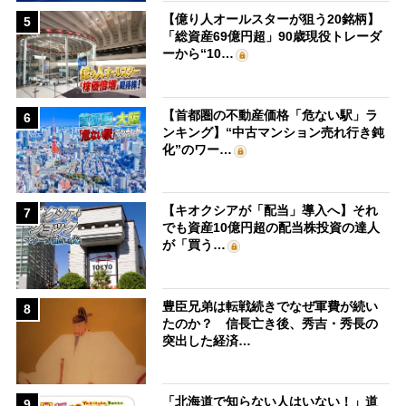
【億り人オールスターが狙う20銘柄】
5
「総資産69億円超」90歳現役トレーダ
ーから“10…
【首都圏の不動産価格「危ない駅」ラ
6
ンキング】“中古マンション売れ行き鈍
化”のワー…
【キオクシアが「配当」導入へ】それ
7
でも資産10億円超の配当株投資の達人
が「買う…
豊臣兄弟は転戦続きでなぜ軍費が続い
8
たのか？ 信長亡き後、秀吉・秀長の
突出した経済…
「北海道で知らない人はいない！」道
9