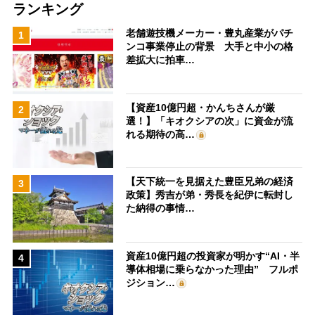
ランキング
老舗遊技機メーカー・豊丸産業がパチ
1
ンコ事業停止の背景 大手と中小の格
差拡大に拍車…
【資産10億円超・かんちさんが厳
2
選！】「キオクシアの次」に資金が流
れる期待の高…
【天下統一を見据えた豊臣兄弟の経済
3
政策】秀吉が弟・秀長を紀伊に転封し
た納得の事情…
資産10億円超の投資家が明かす“AI・半
4
導体相場に乗らなかった理由” フルポ
ジション…