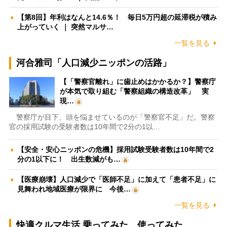
【第8回】年利はなんと14.6％！ 毎日5万円超の延滞税が積み
上がっていく ｜ 突然マルサ…
一覧を見る
河合雅司「人口減少ニッポンの活路」
【「警察官離れ」に歯止めはかかるか？】警察庁
が本気で取り組む「警察組織の構造改革」 実
現…
警察庁が目下、頭を悩ませているのが「警察官不足」だ。警察
官の採用試験の受験者数は10年間で2分の1以…
【安全・安心ニッポンの危機】採用試験受験者数は10年間で2
分の1以下に！ 出生数減がも…
【医療崩壊】人口減少で「医師不足」に加えて「患者不足」に
見舞われ地域医療が限界に 今後…
一覧を見る
快適クルマ生活 乗ってみた、使ってみた