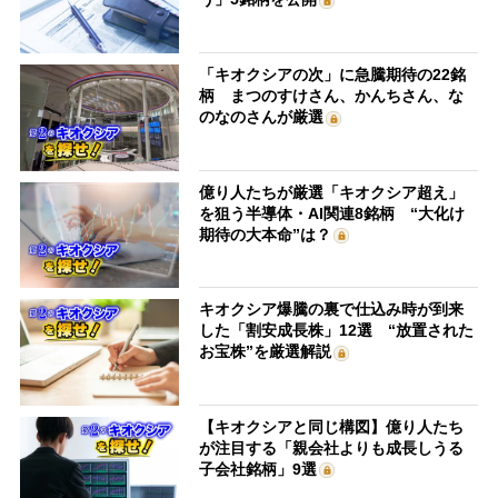
「キオクシアの次」に急騰期待の22銘
柄 まつのすけさん、かんちさん、な
のなのさんが厳選
億り人たちが厳選「キオクシア超え」
を狙う半導体・AI関連8銘柄 “大化け
期待の大本命”は？
キオクシア爆騰の裏で仕込み時が到来
した「割安成長株」12選 “放置された
お宝株”を厳選解説
【キオクシアと同じ構図】億り人たち
が注目する「親会社よりも成長しうる
子会社銘柄」9選