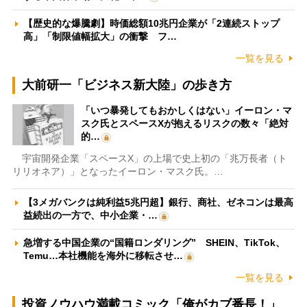
【歴史的な爆騰劇】時価総額10兆円企業が「2連続ストップ
高」「制限値幅拡大」の衝撃 フ…
一覧を見る
大前研一「ビジネス新大陸」の歩き方
「いつ暴発してもおかしくはない」イーロン・マ
スク氏とスペースXが抱えるリスクの数々「絶対
的…
宇宙開発企業「スペースX」の上場で史上初の「兆万長者（ト
リリオネア）」となったイーロン・マスク氏。…
【3メガバンクは純利益5兆円超】銀行、商社、ゼネコンは最高
益続出の一方で、中小企業・…
急増する中国企業の“国籍ロンダリング” SHEIN、TikTok、
Temu…本社機能を海外に移転させ…
一覧を見る
投資ノウハウ満載コミック「俺がカブ番長！」