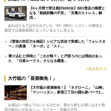
【4ヶ月間で受注累計6000台】BEV普及の障壁と
なる「航続距離の不安」「充電のストレス」解
消…
あれほどもてはやされていた「EV（BEV）シフト」の潮流も、
最近では減速基調になっているように見える。…
《雪道の対応力を検証》シビアな状況で実感した「フォレスタ
ー」の真価 「ターボ」と「スト…
乗り込むと同時に「これが軽？」と戸惑うのには理由があっ
た 「日産ルークス」さらなる躍進…
一覧を見る
大竹聡の「昼酒御免！」
【大竹聡の昼酒御免！】「ネグローニ」「山崎」
「マンハッタン」新宿三丁目の隠れ家バーで1…
お酒はいつ飲んでもいいものだが、昼から飲むお酒にはまた格
別の味わいがある――。ライター・作家の大竹…