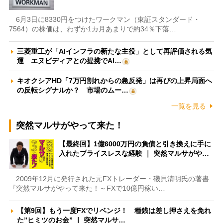
6月3日に8330円をつけたワークマン（東証スタンダード・
7564）の株価は、わずか1カ月あまりで約34％下落…
三菱重工が「AIインフラの新たな主役」として再評価される気
運 エヌビディアとの提携でAI…
キオクシアHD「7万円割れからの急反発」は再びの上昇局面へ
の反転シグナルか？ 市場のムー…
一覧を見る
突然マルサがやって来た！
【最終回】1億6000万円の負債と引き換えに手に
入れたプライスレスな経験 ｜ 突然マルサがや…
2009年12月に発行された元FXトレーダー・磯貝清明氏の著書
『突然マルサがやって来た！～FXで10億円稼い…
【第9回】もう一度FXでリベンジ！ 種銭は差し押さえを免れ
た”ヒミツのお金” ｜ 突然マルサ…