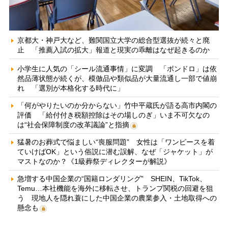
京都大・神戸大など、難関国立大学の総合型選抜が続々と廃
止 「推薦入試の拡大」報道と現実の乖離はなぜ起きるのか
小学生に人気の「シール流通事情」に変調 「ボンドロ」は依
然品薄状態が続くが、模倣品や類似品が大量流通し一部で値崩
れ 「選別が本格化する時代に」
「何がやりたいのか分からない」竹中平蔵氏が語る高市内閣の
評価 「給付付き税額控除はその場しのぎ」いま不可欠なの
は“社会保障制度の改革議論”と指摘
猛暑のお葬式で悩ましい“喪服問題” 女性は「ワンピースを着
ていけばOK」という俗説に潜む誤解、なぜ「ジャケット」が
マストなのか？《1級葬祭ディレクターが解説》
急増する中国企業の“国籍ロンダリング” SHEIN、TikTok、
Temu…本社機能を海外に移転させ、トランプ関税の回避を狙
う 現地人を隠れ蓑にした中国企業の農業参入・土地取得への
懸念も