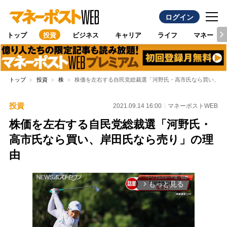
ログイン
トップ
投資
ビジネス
キャリア
ライフ
マネー
トップ
投資
株
株価を左右する自民党総裁選「河野氏・高市氏なら買い、岸
投資
2021.09.14 16:00
マネーポストWEB
株価を左右する自民党総裁選「河野氏・
高市氏なら買い、岸田氏なら売り」の理
由
もっと見る
arrow_forward_ios