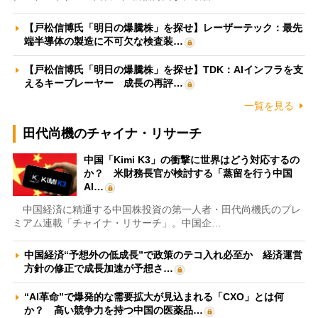
【戸松信博氏「明日の爆騰株」を探せ】レーザーテック：最先
端半導体の製造に不可欠な検査装…
【戸松信博氏「明日の爆騰株」を探せ】TDK：AIインフラを支
えるキープレーヤー 成長の再評…
一覧を見る
田代尚機のチャイナ・リサーチ
中国「Kimi K3」の衝撃に世界はどう対応するの
か？ 米財務長官が検討する「蒸留を行う中国
AI…
中国経済に精通する中国株投資の第一人者・田代尚機氏のプレ
ミアム連載「チャイナ・リサーチ」。中国企…
中国経済“予想外の低成長”で政策のテコ入れ必至か 経済運営
方針の修正で成長加速が予想さ…
“AI革命”で爆発的な需要拡大が見込まれる「CXO」とは何
か？ 高い競争力を持つ中国の医薬品…