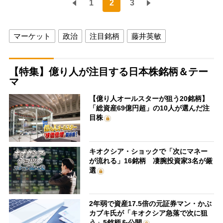
1
2
3
マーケット
政治
注目銘柄
藤井英敏
【特集】億り人が注目する日本株銘柄＆テー
マ
【億り人オールスターが狙う20銘柄】
「総資産69億円超」の10人が選んだ注
目株
キオクシア・ショックで「次にマネー
が流れる」16銘柄 凄腕投資家3名が厳
選
2年弱で資産17.5倍の元証券マン・かぶ
カブキ氏が「キオクシア急落で次に狙
う」5銘柄を公開