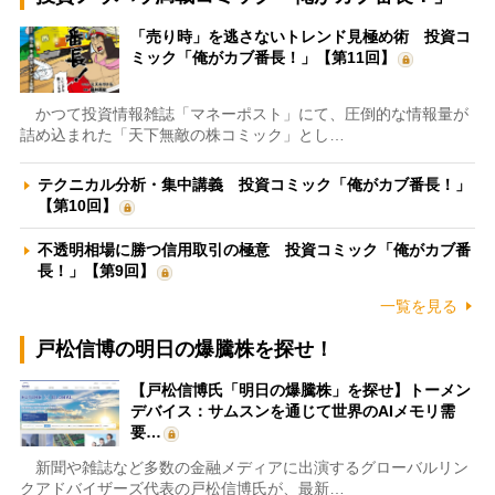
「売り時」を逃さないトレンド見極め術 投資コ
ミック「俺がカブ番長！」【第11回】
かつて投資情報雑誌「マネーポスト」にて、圧倒的な情報量が
詰め込まれた「天下無敵の株コミック」とし…
テクニカル分析・集中講義 投資コミック「俺がカブ番長！」
【第10回】
不透明相場に勝つ信用取引の極意 投資コミック「俺がカブ番
長！」【第9回】
一覧を見る
戸松信博の明日の爆騰株を探せ！
【戸松信博氏「明日の爆騰株」を探せ】トーメン
デバイス：サムスンを通じて世界のAIメモリ需
要…
新聞や雑誌など多数の金融メディアに出演するグローバルリン
クアドバイザーズ代表の戸松信博氏が、最新…