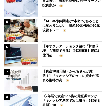
日は遠い」資産3億円超のサラリーマン
投資家が…
「AI・半導体関連が“本命”であること
5
に変わりはない」資産20億円超の90歳
現役トレー…
【キオクシア・ショック後に「株価倍
6
増」も期待できる注目銘柄5選】資産3
億円超・…
【資産10億円超・かんちさんが厳
7
選！】「キオクシアの次」に資金が流
れる期待の高…
《2年弱で資産17.5倍の元証券マンが
8
「キオクシア急落で次に狙う」5銘柄を
公開》10…