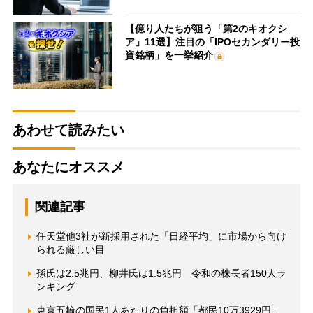
【億り人たちが狙う「第2のキオクシ
ア」11選】注目の「IPOセカンダリー投
資銘柄」を一挙紹介
あわせて読みたい
あなたにオススメ
関連記事
任天堂他3社が新採用された「日経平均」に市場から向け
られる厳しい目
孫氏は2.5兆円、柳井氏は1.5兆円 令和の株長者150人ラ
ンキング
東京五輪の国民1人あたりの負担額「都民10万3929円」