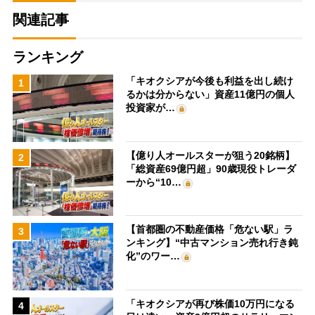
関連記事
ランキング
「キオクシアが今後も利益を出し続け
1
るかは分からない」資産11億円の個人
投資家が…
【億り人オールスターが狙う20銘柄】
2
「総資産69億円超」90歳現役トレーダ
ーから“10…
【首都圏の不動産価格「危ない駅」ラ
3
ンキング】“中古マンション売れ行き鈍
化”のワー…
「キオクシアが再び株価10万円になる
4