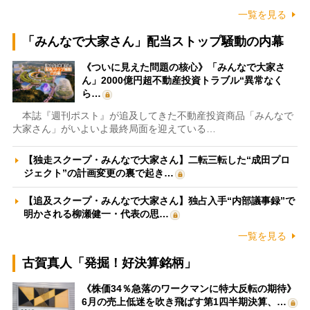
一覧を見る
「みんなで大家さん」配当ストップ騒動の内幕
《ついに見えた問題の核心》「みんなで大家さ
ん」2000億円超不動産投資トラブル“異常なく
ら…
本誌『週刊ポスト』が追及してきた不動産投資商品「みんなで
大家さん」がいよいよ最終局面を迎えている…
【独走スクープ・みんなで大家さん】二転三転した“成田プロ
ジェクト”の計画変更の裏で起き…
【追及スクープ・みんなで大家さん】独占入手“内部議事録”で
明かされる柳瀬健一・代表の思…
一覧を見る
古賀真人「発掘！好決算銘柄」
《株価34％急落のワークマンに特大反転の期待》
6月の売上低迷を吹き飛ばす第1四半期決算、…