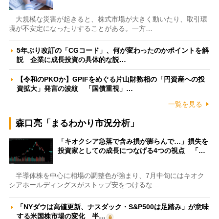
大規模な災害が起きると、株式市場が大きく動いたり、取引環
境が不安定になったりすることがある。一方…
5年ぶり改訂の「CGコード」、何が変わったのかポイントを解
説 企業に成長投資の具体的な説…
【令和のPKOか】GPIFをめぐる片山財務相の「円資産への投
資拡大」発言の波紋 「国債重視」…
一覧を見る
森口亮「まるわかり市況分析」
「キオクシア急落で含み損が膨らんで…」損失を
投資家としての成長につなげる4つの視点 「…
半導体株を中心に相場の調整色が強まり、7月中旬にはキオク
シアホールディングスがストップ安をつけるな…
「NYダウは高値更新、ナスダック・S&P500は足踏み」が意味
する米国株市場の変化 半…