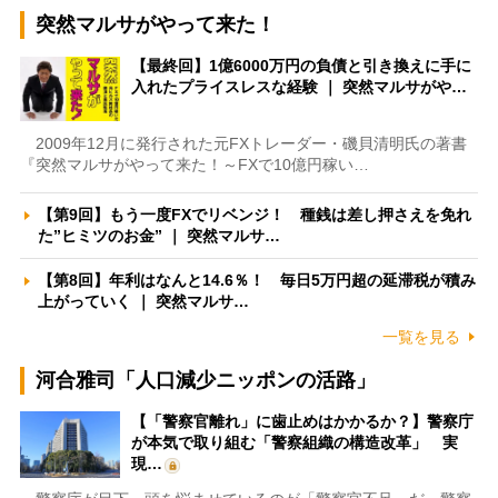
突然マルサがやって来た！
【最終回】1億6000万円の負債と引き換えに手に
入れたプライスレスな経験 ｜ 突然マルサがや…
2009年12月に発行された元FXトレーダー・磯貝清明氏の著書
『突然マルサがやって来た！～FXで10億円稼い…
【第9回】もう一度FXでリベンジ！ 種銭は差し押さえを免れ
た”ヒミツのお金” ｜ 突然マルサ…
【第8回】年利はなんと14.6％！ 毎日5万円超の延滞税が積み
上がっていく ｜ 突然マルサ…
一覧を見る
河合雅司「人口減少ニッポンの活路」
【「警察官離れ」に歯止めはかかるか？】警察庁
が本気で取り組む「警察組織の構造改革」 実
現…