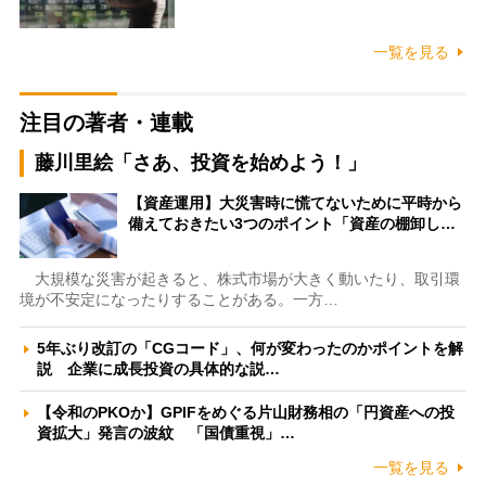
一覧を見る
注目の著者・連載
藤川里絵「さあ、投資を始めよう！」
【資産運用】大災害時に慌てないために平時から
備えておきたい3つのポイント「資産の棚卸し…
大規模な災害が起きると、株式市場が大きく動いたり、取引環
境が不安定になったりすることがある。一方…
5年ぶり改訂の「CGコード」、何が変わったのかポイントを解
説 企業に成長投資の具体的な説…
【令和のPKOか】GPIFをめぐる片山財務相の「円資産への投
資拡大」発言の波紋 「国債重視」…
一覧を見る