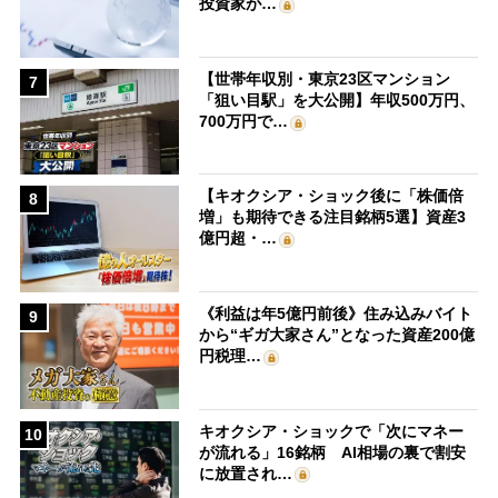
投資家が…
【世帯年収別・東京23区マンション
7
「狙い目駅」を大公開】年収500万円、
700万円で…
【キオクシア・ショック後に「株価倍
8
増」も期待できる注目銘柄5選】資産3
億円超・…
《利益は年5億円前後》住み込みバイト
9
から“ギガ大家さん”となった資産200億
円税理…
キオクシア・ショックで「次にマネー
10
が流れる」16銘柄 AI相場の裏で割安
に放置され…