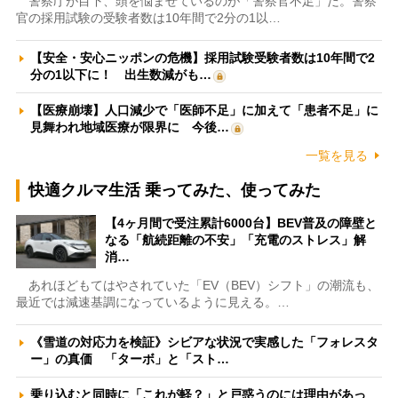
警察庁が目下、頭を悩ませているのが「警察官不足」だ。警察
官の採用試験の受験者数は10年間で2分の1以…
【安全・安心ニッポンの危機】採用試験受験者数は10年間で2
分の1以下に！ 出生数減がも…
【医療崩壊】人口減少で「医師不足」に加えて「患者不足」に
見舞われ地域医療が限界に 今後…
一覧を見る
快適クルマ生活 乗ってみた、使ってみた
【4ヶ月間で受注累計6000台】BEV普及の障壁と
なる「航続距離の不安」「充電のストレス」解
消…
あれほどもてはやされていた「EV（BEV）シフト」の潮流も、
最近では減速基調になっているように見える。…
《雪道の対応力を検証》シビアな状況で実感した「フォレスタ
ー」の真価 「ターボ」と「スト…
乗り込むと同時に「これが軽？」と戸惑うのには理由があっ