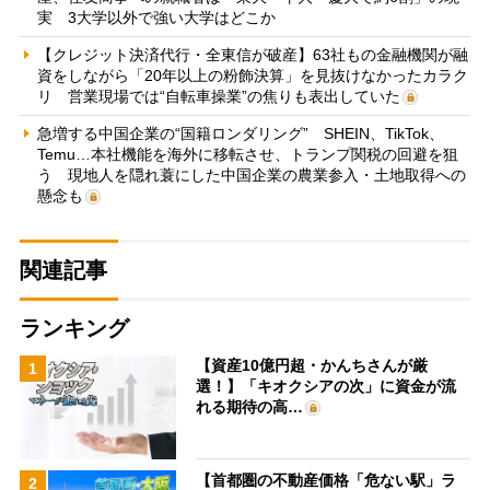
実 3大学以外で強い大学はどこか
【クレジット決済代行・全東信が破産】63社もの金融機関が融
資をしながら「20年以上の粉飾決算」を見抜けなかったカラク
リ 営業現場では“自転車操業”の焦りも表出していた
急増する中国企業の“国籍ロンダリング” SHEIN、TikTok、
Temu…本社機能を海外に移転させ、トランプ関税の回避を狙
う 現地人を隠れ蓑にした中国企業の農業参入・土地取得への
懸念も
関連記事
ランキング
【資産10億円超・かんちさんが厳
1
選！】「キオクシアの次」に資金が流
れる期待の高…
【首都圏の不動産価格「危ない駅」ラ
2