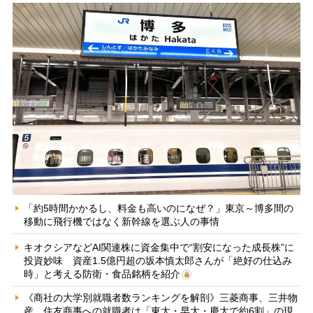
「約5時間かかるし、料金も高いのになぜ？」東京～博多間の
移動に飛行機ではなく新幹線を選ぶ人の事情
キオクシアなどAI関連株に資金集中で“割安になった成長株”に
投資妙味 資産1.5億円超の坂本慎太郎さんが「絶好の仕込み
時」と考える防衛・食品銘柄を紹介
《商社の大学別就職者数ランキングを解剖》三菱商事、三井物
産、住友商事への就職者は「東大・早大・慶大で約6割」の現