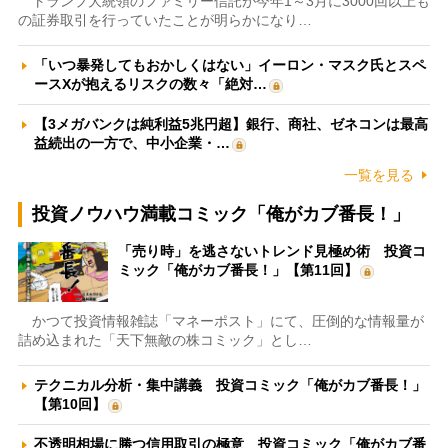
トランプ大統領のファミリー信託が今年1～3月に3000回以上も
の証券取引を行っていたことが明らかになり…
「いつ暴発してもおかしくはない」イーロン・マスク氏とスペ
ースXが抱えるリスクの数々「絶対…
【3メガバンクは純利益5兆円超】銀行、商社、ゼネコンは最高
益続出の一方で、中小企業・…
一覧を見る
投資ノウハウ満載コミック「俺がカブ番長！」
「売り時」を逃さないトレンド見極め術 投資コ
ミック「俺がカブ番長！」【第11回】
かつて投資情報雑誌「マネーポスト」にて、圧倒的な情報量が
詰め込まれた「天下無敵の株コミック」とし…
テクニカル分析・集中講義 投資コミック「俺がカブ番長！」
【第10回】
不透明相場に勝つ信用取引の極意 投資コミック「俺がカブ番