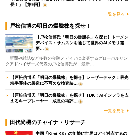
長！」【第9回】
一覧を見る
戸松信博の明日の爆騰株を探せ！
【戸松信博氏「明日の爆騰株」を探せ】トーメン
デバイス：サムスンを通じて世界のAIメモリ需
要…
新聞や雑誌など多数の金融メディアに出演するグローバルリン
クアドバイザーズ代表の戸松信博氏が、最新…
【戸松信博氏「明日の爆騰株」を探せ】レーザーテック：最先
端半導体の製造に不可欠な検査装…
【戸松信博氏「明日の爆騰株」を探せ】TDK：AIインフラを支
えるキープレーヤー 成長の再評…
一覧を見る
田代尚機のチャイナ・リサーチ
中国「Kimi K3」の衝撃に世界はどう対応するの