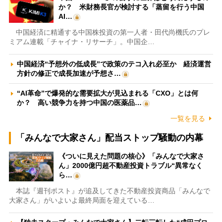
か？ 米財務長官が検討する「蒸留を行う中国
AI…
中国経済に精通する中国株投資の第一人者・田代尚機氏のプレ
ミアム連載「チャイナ・リサーチ」。中国企…
中国経済“予想外の低成長”で政策のテコ入れ必至か 経済運営
方針の修正で成長加速が予想さ…
“AI革命”で爆発的な需要拡大が見込まれる「CXO」とは何
か？ 高い競争力を持つ中国の医薬品…
一覧を見る
「みんなで大家さん」配当ストップ騒動の内幕
《ついに見えた問題の核心》「みんなで大家さ
ん」2000億円超不動産投資トラブル“異常なく
ら…
本誌『週刊ポスト』が追及してきた不動産投資商品「みんなで
大家さん」がいよいよ最終局面を迎えている…