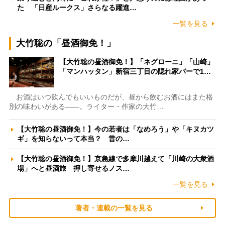
た 「日産ルークス」さらなる躍進…
一覧を見る
大竹聡の「昼酒御免！」
【大竹聡の昼酒御免！】「ネグローニ」「山崎」
「マンハッタン」新宿三丁目の隠れ家バーで1…
お酒はいつ飲んでもいいものだが、昼から飲むお酒にはまた格
別の味わいがある――。ライター・作家の大竹…
【大竹聡の昼酒御免！】今の若者は「なめろう」や「キヌカツ
ギ」を知らないって本当？ 昔の…
【大竹聡の昼酒御免！】京急線で多摩川越えて「川崎の大衆酒
場」へと昼酒旅 押し寄せるノス…
一覧を見る
著者・連載の一覧を見る