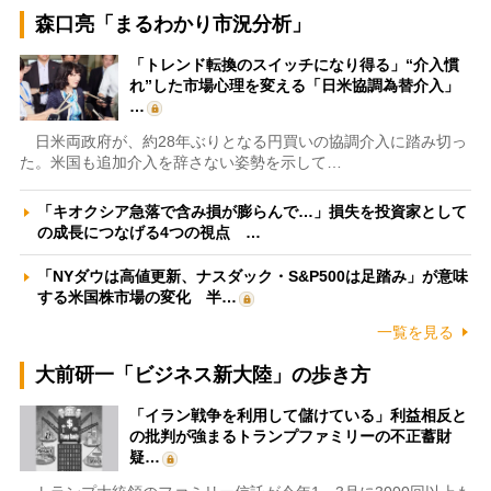
森口亮「まるわかり市況分析」
「トレンド転換のスイッチになり得る」“介入慣
れ”した市場心理を変える「日米協調為替介入」
…
日米両政府が、約28年ぶりとなる円買いの協調介入に踏み切っ
た。米国も追加介入を辞さない姿勢を示して…
「キオクシア急落で含み損が膨らんで…」損失を投資家として
の成長につなげる4つの視点 …
「NYダウは高値更新、ナスダック・S&P500は足踏み」が意味
する米国株市場の変化 半…
一覧を見る
大前研一「ビジネス新大陸」の歩き方
「イラン戦争を利用して儲けている」利益相反と
の批判が強まるトランプファミリーの不正蓄財
疑…