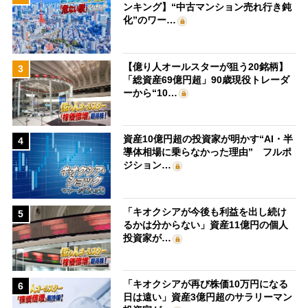
ンキング】“中古マンション売れ行き鈍
化”のワー…
【億り人オールスターが狙う20銘柄】
3
「総資産69億円超」90歳現役トレーダ
ーから“10…
資産10億円超の投資家が明かす“AI・半
4
導体相場に乗らなかった理由” フルポ
ジション…
「キオクシアが今後も利益を出し続け
5
るかは分からない」資産11億円の個人
投資家が…
「キオクシアが再び株価10万円になる
6
日は遠い」資産3億円超のサラリーマン