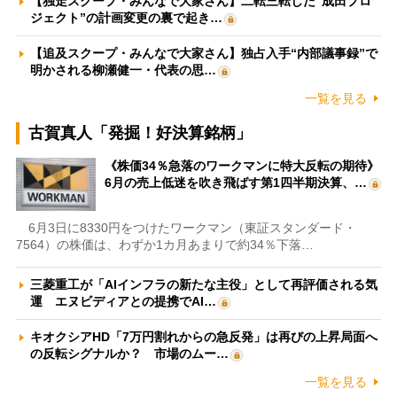
【独走スクープ・みんなで大家さん】二転三転した“成田プロ
ジェクト”の計画変更の裏で起き…
【追及スクープ・みんなで大家さん】独占入手“内部議事録”で
明かされる柳瀬健一・代表の思…
一覧を見る
古賀真人「発掘！好決算銘柄」
《株価34％急落のワークマンに特大反転の期待》
6月の売上低迷を吹き飛ばす第1四半期決算、…
6月3日に8330円をつけたワークマン（東証スタンダード・
7564）の株価は、わずか1カ月あまりで約34％下落…
三菱重工が「AIインフラの新たな主役」として再評価される気
運 エヌビディアとの提携でAI…
キオクシアHD「7万円割れからの急反発」は再びの上昇局面へ
の反転シグナルか？ 市場のムー…
一覧を見る