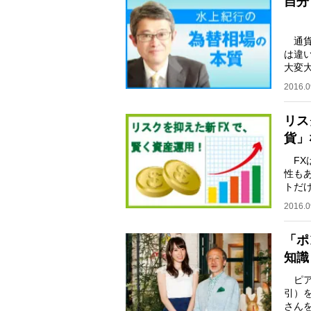
自分
通貨
は違
大変
アで
2016.0
リス
貨」
FX
性も
トだ
でき
2016.0
「ポ
知識
ピア
引）
さん