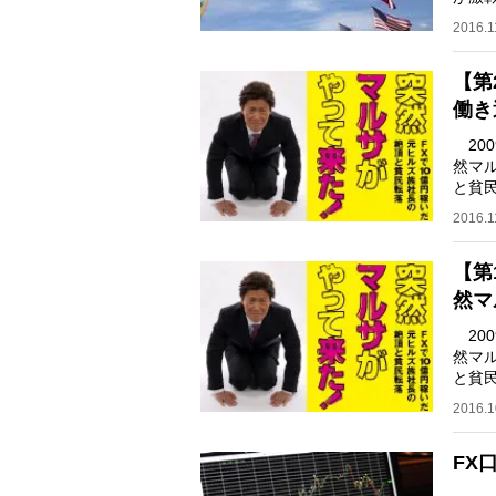
高ま
2016.1
【第
働き
20
然マ
と貧
（全1
2016.1
【第
然マ
20
然マ
と貧
（全1
2016.1
FX