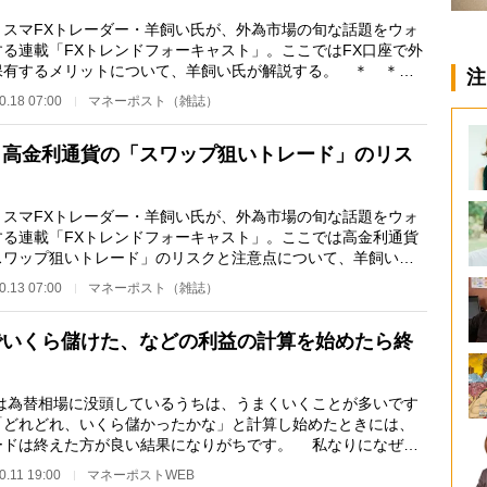
スマFXトレーダー・羊飼い氏が、外為市場の旬な話題をウォ
する連載「FXトレンドフォーキャスト」。ここではFX口座で外
保有するメリットについて、羊飼い氏が解説する。 ＊ ＊
注
差益を取りに行…
0.18 07:00
マネーポスト（雑誌）
 高金利通貨の「スワップ狙いトレード」のリス
スマFXトレーダー・羊飼い氏が、外為市場の旬な話題をウォ
する連載「FXトレンドフォーキャスト」。ここでは高金利通貨
スワップ狙いトレード」のリスクと注意点について、羊飼い氏
説する。 ＊ …
0.13 07:00
マネーポスト（雑誌）
でいくら儲けた、などの利益の計算を始めたら終
は為替相場に没頭しているうちは、うまくいくことが多いです
「どれどれ、いくら儲かったかな」と計算し始めたときには、
ードは終えた方が良い結果になりがちです。 私なりになぜか
えてみますと、…
0.11 19:00
マネーポストWEB