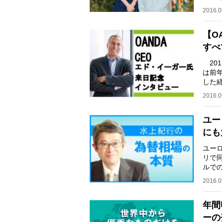
って
2016.0
【O
すべ
201
は前
した
─OA
2016.0
ユー
にも
ユーロ
リで
ルで
トラ
2016.0
年間
ーの