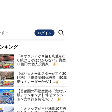
ンド
ログイン
ンキング
「キオクシアが今後も利益を出
し続けるかは分からない」資産
11億円の個人投資家…
【億り人オールスターが狙う20
銘柄】「総資産69億円超」90歳
現役トレーダーから“1…
【首都圏の不動産価格「危ない
駅」ランキング】“中古マンシ
ョン売れ行き鈍化”のワ…
「キオクシアが再び株価10万円