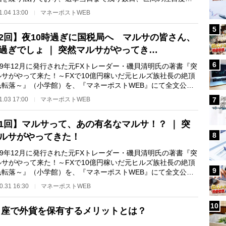
る一方だ。 両者…
1.04 13:00
マネーポストWEB
5
2回】夜10時過ぎに国税局へ マルサの皆さん、
過ぎでしょ ｜ 突然マルサがやってき…
6
09年12月に発行された元FXトレーダー・磯貝清明氏の著書『突
ルサがやって来た！～FXで10億円稼いだ元ヒルズ族社長の絶頂
民転落～』（小学館）を、『マネーポストWEB』にて全文公開
0回）。第2回は…
1.03 17:00
マネーポストWEB
7
1回】マルサって、あの有名なマルサ！？ ｜ 突
8
ルサがやってきた！
09年12月に発行された元FXトレーダー・磯貝清明氏の著書『突
ルサがやって来た！～FXで10億円稼いだ元ヒルズ族社長の絶頂
9
民転落～』（小学館）を、『マネーポストWEB』にて全文公開
0回）。第1回は…
0.31 16:30
マネーポストWEB
10
口座で外貨を保有するメリットとは？