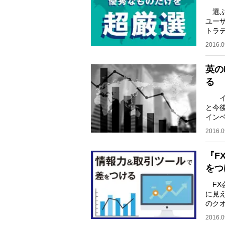
選ぶ
ユー
トラ
もの
2016.0
英の
る
イギ
と今
イン
では
2016.0
『F
をつ
FX
に見
のク
は何
2016.0