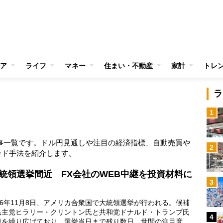
ア
ライフ
マネー
住まい・不動産
家計
トレ
ラ
1
事一覧です。ドル円見通しや注目の経済指標、自動売買や
2
ード手法を紹介します。
統領選挙間近 FX会社のWEB中継を投資材料に
3
16年11月8日、アメリカ合衆国で大統領選挙が行われる。候補
民主党ヒラリー・クリントン氏と共和党ドナルド・トランプ氏
4
戦を繰り広げており、選挙当日まで残り数日、世間の注目度は