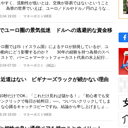
たやすく、流動性が低いとは、交換が容易ではないということ
。 為替の世界でいえば、ユーロ／ドルやドル／円のようなメ
ーカレンシー（…
0.04 19:00
マネーポストWEB
でユーロ圏の景気低迷 ドルへの逃避的な資金移
ロ圏ではIS（イスラム国）によるテロが頻発しているが、ユ
の動向にどう影響するのか？ 30年の経験を持つ為替のスペ
リストで、バーニャマーケットフォーカスト代表の水上紀行氏
説する。 ＊ …
0.04 07:00
マネーポスト（雑誌）
に近道はない ビギナーズラックが続かない理由
日10秒だけでOK」「これだけ見れば儲かる！」「初心者でも安
ワンクリックで毎日が給料日」──。ついついクリックしてしま
うな心踊るキャッチコピーですね。結論から申し上げましょ
そんなものはありま…
9.29 19:00
マネーポストWEB