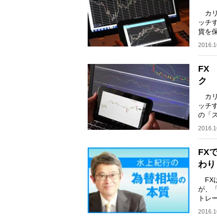
カリ
ッチ
貨を
＊ 
2016.1
FX
ク
カリ
ッチ
の「
が解
2016.1
FX
わり
FX
が、
トレ
を考
2016.1