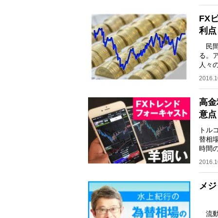
FX
利点
民間
る。
人々
さえ
2016.1
高金
意点
トル
替相
時間
み、
2016.1
メジ
流動