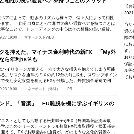
と相性の良い通貨ペアを持つことのメリット
【お
202
ペアによって、動きのリズムも様々で、個々人によって相性
います。 自分自身にとって相性の良い通貨ペアを持つことは
当サ
大事なことで、トレーディングの中心はその相性の良い通貨ペ
資の
行うことが良い…
際の
9.27 19:00
マネーポストWEB
にお
す。
クを抑えた、マイナス金利時代の新FX 「My外
おり
なら年利18％も
保証
はハイリターンが狙える一方で大きな損失を抱えてしまう可能
ル等
ある。リスクを通常のＦＸの約12分の1に抑え、スワップポイン
てお
けで長期安定収益を狙えるFXが登場した。外貨預金感覚で利用
、手数料は圧倒…
9.23 19:00
マネーポスト（雑誌）
PR
ンド」「音楽」 EU離脱を機に学ぶイギリスの
ニストとしても活動する松井咲子がFX（外国為替証拠金取
を学ぶこのシリーズ。セントラル短資FX代表取締役・松田邦夫
を迎えて、FXでお馴染みの通貨が、どのような文化的背景を持