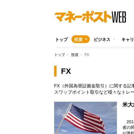
トップ
投資
ビジネス
キャリ
トップ
投資
FX
FX
FX（外国為替証拠金取引）に関する記
スワップポイント取引など様々なトレ
米大
20
者の
が激