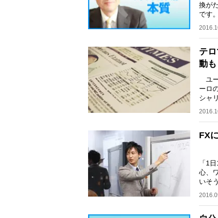
換が
です
ジャ
2016.1
テロ
動も
ユー
ーロ
シャ
が解
2016.1
FX
「1
心、
いそ
う、
2016.0