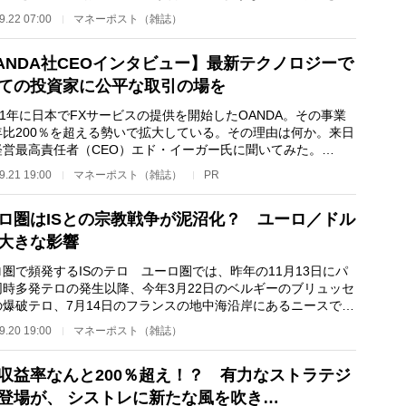
いるのかを毎回探…
9.22 07:00
マネーポスト（雑誌）
ANDA社CEOインタビュー】最新テクノロジーで
ての投資家に公平な取引の場を
1年に日本でFXサービスの提供を開始したOANDA。その事業
年比200％を超える勢いで拡大している。その理由は何か。来日
経営最高責任者（CEO）エド・イーガー氏に聞いてみた。
NDAとはどのような会社で…
9.21 19:00
マネーポスト（雑誌）
PR
ロ圏はISとの宗教戦争が泥沼化？ ユーロ／ドル
大きな影響
圏で頻発するISのテロ ユーロ圏では、昨年の11月13日にパ
同時多発テロの発生以降、今年3月22日のベルギーのブリュッセ
の爆破テロ、7月14日のフランスの地中海沿岸にあるニースでの
ック・テロ、…
9.20 19:00
マネーポスト（雑誌）
収益率なんと200％超え！？ 有力なストラテジ
登場が、 シストレに新たな風を吹き…