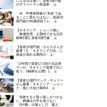
になる日は遠い」資産3億円超
のサラリーマン投資家…
「AI・半導体関連が“本命”であ
ることに変わりはない」資産20
億円超の90歳現役トレ…
【キオクシア・ショック後に
「株価倍増」も期待できる注目
銘柄5選】資産3億円超…
【資産10億円超・かんちさんが
厳選！】「キオクシアの次」に
資金が流れる期待の…
《2年弱で資産17.5倍の元証券
マンが「キオクシア急落で次に
狙う」5銘柄を公開》1…
【資産11億円マック・チェリー
さん厳選「キオクシア・ショッ
ク」後に大化け期待4…
「失敗すると取り返しがつかな
い」葬儀社の手を借りない
「DIY葬」の落とし穴 素人