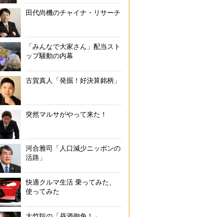
田代尚機のチャイナ・リサーチ
「みんなで大家さん」配当スト
ップ騒動の内幕
古賀真人「発掘！好決算銘柄」
突然マルサがやって来た！
河合雅司「人口減少ニッポンの
活路」
快適クルマ生活 乗ってみた、
使ってみた
大竹聡の「昼酒御免！」