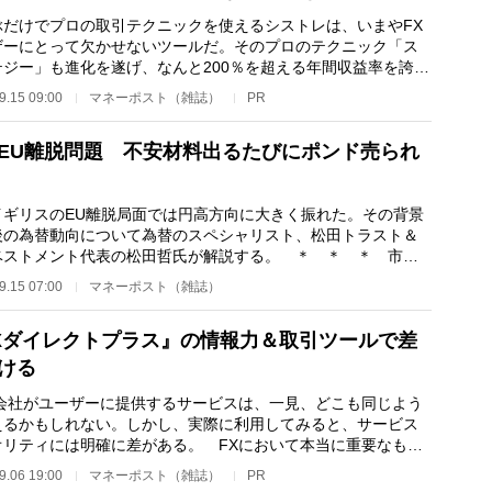
だけでプロの取引テクニックを使えるシストレは、いまやFX
ザーにとって欠かせないツールだ。そのプロのテクニック「ス
テジー」も進化を遂げ、なんと200％を超える年間収益率を誇る
も現れた。 FX…
9.15 09:00
マネーポスト（雑誌）
PR
EU離脱問題 不安材料出るたびにポンド売られ
リスのEU離脱局面では円高方向に大きく振れた。その背景
後の為替動向について為替のスペシャリスト、松田トラスト＆
ベストメント代表の松田哲氏が解説する。 ＊ ＊ ＊ 市場
、円は安全な通…
9.15 07:00
マネーポスト（雑誌）
Xダイレクトプラス』の情報力＆取引ツールで差
ける
会社がユーザーに提供するサービスは、一見、どこも同じよう
えるかもしれない。しかし、実際に利用してみると、サービス
オリティには明確に差がある。 FXにおいて本当に重要なもの
か？ 今回はト…
9.06 19:00
マネーポスト（雑誌）
PR