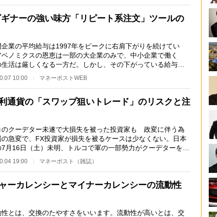
ビギナーの強い味方「リピート系注文」ツールの
企業の平均給与は1997年をピークに右肩下がりを続けてい
アベノミクスの恩恵は一部の大企業のみで、中小企業で働く
の生活は厳しくなる一方だ。しかし、その下がっている給与で
、保証されているわ…
0.07 10:00
マネーポストWEB
利通貨の「スワップ狙いトレード」のリスクと注
コのクーデター未遂で大損失を被った投資家も 政変に伴う為
場の急変で、FX投資家が損失を被るケースは少なくない。日本
の7月16日（土）未明、トルコで軍の一部勢力がクーデターを試
イスタンブール…
0.04 19:00
マネーポスト（雑誌）
ャーカレンシーとマイナーカレンシーの流動性
性とは、交換のたやすさをいいます。流動性が高いとは、交