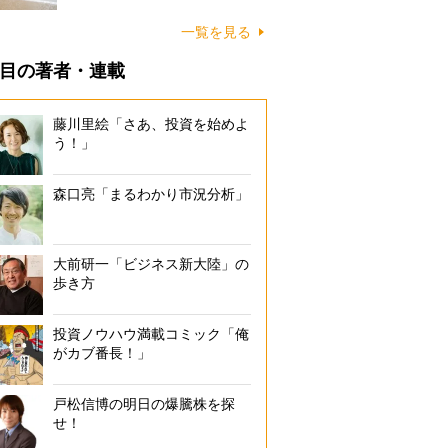
に…
一覧を見る
目の著者・連載
藤川里絵「さあ、投資を始めよ
う！」
森口亮「まるわかり市況分析」
大前研一「ビジネス新大陸」の
歩き方
投資ノウハウ満載コミック「俺
がカブ番長！」
戸松信博の明日の爆騰株を探
せ！