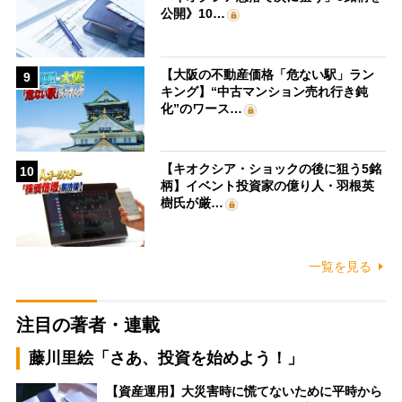
公開》10…
【大阪の不動産価格「危ない駅」ラン
9
キング】“中古マンション売れ行き鈍
化”のワース…
【キオクシア・ショックの後に狙う5銘
10
柄】イベント投資家の億り人・羽根英
樹氏が厳…
一覧を見る
注目の著者・連載
藤川里絵「さあ、投資を始めよう！」
【資産運用】大災害時に慌てないために平時から