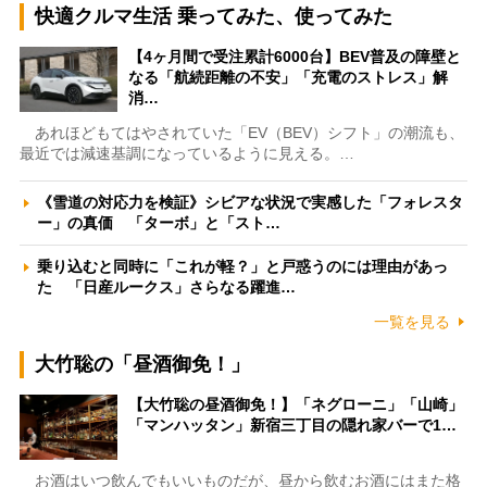
快適クルマ生活 乗ってみた、使ってみた
【4ヶ月間で受注累計6000台】BEV普及の障壁と
なる「航続距離の不安」「充電のストレス」解
消…
あれほどもてはやされていた「EV（BEV）シフト」の潮流も、
最近では減速基調になっているように見える。…
《雪道の対応力を検証》シビアな状況で実感した「フォレスタ
ー」の真価 「ターボ」と「スト…
乗り込むと同時に「これが軽？」と戸惑うのには理由があっ
た 「日産ルークス」さらなる躍進…
一覧を見る
大竹聡の「昼酒御免！」
【大竹聡の昼酒御免！】「ネグローニ」「山崎」
「マンハッタン」新宿三丁目の隠れ家バーで1…
お酒はいつ飲んでもいいものだが、昼から飲むお酒にはまた格