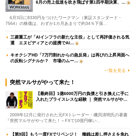
6月の売上低迷を吹き飛ばす第1四半期決算、…
6月3日に8330円をつけたワークマン（東証スタンダード・
7564）の株価は、わずか1カ月あまりで約34％下落…
三菱重工が「AIインフラの新たな主役」として再評価される気
運 エヌビディアとの提携でAI…
キオクシアHD「7万円割れからの急反発」は再びの上昇局面へ
の反転シグナルか？ 市場のムー…
一覧を見る
突然マルサがやって来た！
【最終回】1億6000万円の負債と引き換えに手に
入れたプライスレスな経験 ｜ 突然マルサがや…
2009年12月に発行された元FXトレーダー・磯貝清明氏の著書
『突然マルサがやって来た！～FXで10億円稼い…
【第9回】もう一度FXでリベンジ！ 種銭は差し押さえを免れ