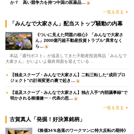
か？ 高い競争力を持つ中国の医薬品…
一覧を見る
「みんなで大家さん」配当ストップ騒動の内幕
《ついに見えた問題の核心》「みんなで大家さ
ん」2000億円超不動産投資トラブル“異常なく
ら…
本誌『週刊ポスト』が追及してきた不動産投資商品「みんなで
大家さん」がいよいよ最終局面を迎えている…
【独走スクープ・みんなで大家さん】二転三転した“成田プロ
ジェクト”の計画変更の裏で起き…
【追及スクープ・みんなで大家さん】独占入手“内部議事録”で
明かされる柳瀬健一・代表の思…
一覧を見る
古賀真人「発掘！好決算銘柄」
《株価34％急落のワークマンに特大反転の期待》