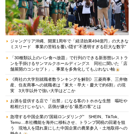
ジャングリア沖縄、開業1周年で「経済効果494億円」の大きな
ミスリード 事業の苦戦を覆い隠す“不透明すぎる巨大な数字”
「30種類以上のパン食べ放題」で行列のできる新形態レストラ
ンを手掛けるサンマルクホールディングス 同社に聞いた「店
舗展開のコンセプト」、事業を多角化してもぶれない軸
《商社の大学別就職者数ランキングを解剖》三菱商事、三井物
産、住友商事への就職者は「東大・早大・慶大で約6割」の現
実 3大学以外で強い大学はどこか
お酒を提供する店で「出禁」になる客のトホホな生態 嘔吐や
粗相だけじゃない、店側が嫌がる“最悪の客”とは
急増する中国企業の“国籍ロンダリング” SHEIN、TikTok、
Temu…本社機能を海外に移転させ、トランプ関税の回避を狙
う 現地人を隠れ蓑にした中国企業の農業参入・土地取得への
懸念も