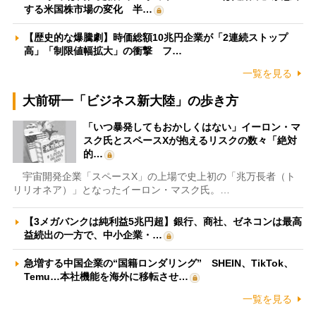
する米国株市場の変化 半…
【歴史的な爆騰劇】時価総額10兆円企業が「2連続ストップ
高」「制限値幅拡大」の衝撃 フ…
一覧を見る
大前研一「ビジネス新大陸」の歩き方
「いつ暴発してもおかしくはない」イーロン・マ
スク氏とスペースXが抱えるリスクの数々「絶対
的…
宇宙開発企業「スペースX」の上場で史上初の「兆万長者（ト
リリオネア）」となったイーロン・マスク氏。…
【3メガバンクは純利益5兆円超】銀行、商社、ゼネコンは最高
益続出の一方で、中小企業・…
急増する中国企業の“国籍ロンダリング” SHEIN、TikTok、
Temu…本社機能を海外に移転させ…
一覧を見る