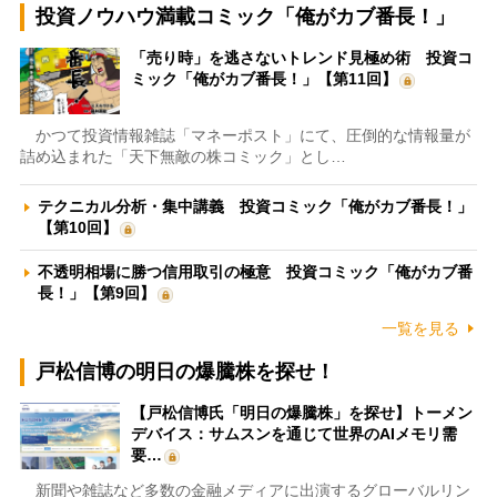
投資ノウハウ満載コミック「俺がカブ番長！」
「売り時」を逃さないトレンド見極め術 投資コ
ミック「俺がカブ番長！」【第11回】
かつて投資情報雑誌「マネーポスト」にて、圧倒的な情報量が
詰め込まれた「天下無敵の株コミック」とし…
テクニカル分析・集中講義 投資コミック「俺がカブ番長！」
【第10回】
不透明相場に勝つ信用取引の極意 投資コミック「俺がカブ番
長！」【第9回】
一覧を見る
戸松信博の明日の爆騰株を探せ！
【戸松信博氏「明日の爆騰株」を探せ】トーメン
デバイス：サムスンを通じて世界のAIメモリ需
要…
新聞や雑誌など多数の金融メディアに出演するグローバルリン