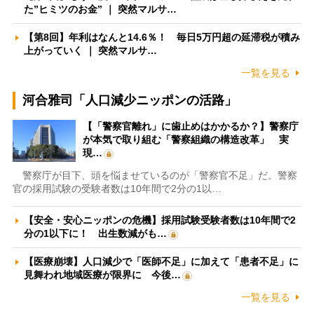
た”ヒミツのお金” ｜ 突然マルサ…
【第8回】年利はなんと14.6％！ 毎日5万円超の延滞税が積み
上がっていく ｜ 突然マルサ…
一覧を見る
河合雅司「人口減少ニッポンの活路」
【「警察官離れ」に歯止めはかかるか？】警察庁
が本気で取り組む「警察組織の構造改革」 実
現…
警察庁が目下、頭を悩ませているのが「警察官不足」だ。警察
官の採用試験の受験者数は10年間で2分の1以…
【安全・安心ニッポンの危機】採用試験受験者数は10年間で2
分の1以下に！ 出生数減がも…
【医療崩壊】人口減少で「医師不足」に加えて「患者不足」に
見舞われ地域医療が限界に 今後…
一覧を見る