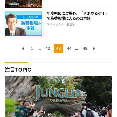
年度初めにご用心。「さあやるぞ！」
で為替相場に入るのは危険
マネーポスト（雑誌）
1
...
42
43
44
...
49
注目TOPIC