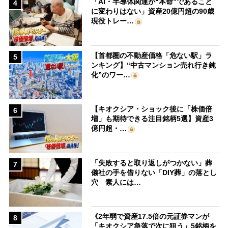
「AI・半導体関連が“本命”であること
4
に変わりはない」資産20億円超の90歳
現役トレー…
【首都圏の不動産価格「危ない駅」ラ
5
ンキング】“中古マンション売れ行き鈍
化”のワー…
【キオクシア・ショック後に「株価倍
6
増」も期待できる注目銘柄5選】資産3
億円超・…
「失敗すると取り返しがつかない」葬
7
儀社の手を借りない「DIY葬」の落とし
穴 素人には…
《2年弱で資産17.5倍の元証券マンが
8
「キオクシア急落で次に狙う」5銘柄を