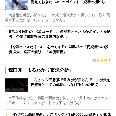
備えておきたい3つのポイント「資産の棚卸し…
大規模な災害が起きると、株式市場が大きく動いたり、取引環
境が不安定になったりすることがある。一方…
5年ぶり改訂の「CGコード」、何が変わったのかポイントを解
説 企業に成長投資の具体的な説…
【令和のPKOか】GPIFをめぐる片山財務相の「円資産への投
資拡大」発言の波紋 「国債重視」…
一覧を見る
森口亮「まるわかり市況分析」
「キオクシア急落で含み損が膨らんで…」損失を
投資家としての成長につなげる4つの視点 「…
半導体株を中心に相場の調整色が強まり、7月中旬にはキオク
シアホールディングスがストップ安をつけるな…
「NYダウは高値更新、ナスダック・S&P500は足踏み」が意味