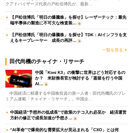
クアドバイザーズ代表の戸松信博氏が、最新…
【戸松信博氏「明日の爆騰株」を探せ】レーザーテック：最先
端半導体の製造に不可欠な検査装…
【戸松信博氏「明日の爆騰株」を探せ】TDK：AIインフラを支
えるキープレーヤー 成長の再評…
一覧を見る
田代尚機のチャイナ・リサーチ
中国「Kimi K3」の衝撃に世界はどう対応するの
か？ 米財務長官が検討する「蒸留を行う中国
AI…
中国経済に精通する中国株投資の第一人者・田代尚機氏のプレ
ミアム連載「チャイナ・リサーチ」。中国企…
中国経済“予想外の低成長”で政策のテコ入れ必至か 経済運営
方針の修正で成長加速が予想さ…
“AI革命”で爆発的な需要拡大が見込まれる「CXO」とは何