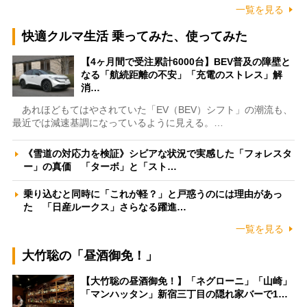
一覧を見る
快適クルマ生活 乗ってみた、使ってみた
【4ヶ月間で受注累計6000台】BEV普及の障壁と
なる「航続距離の不安」「充電のストレス」解
消…
あれほどもてはやされていた「EV（BEV）シフト」の潮流も、
最近では減速基調になっているように見える。…
《雪道の対応力を検証》シビアな状況で実感した「フォレスタ
ー」の真価 「ターボ」と「スト…
乗り込むと同時に「これが軽？」と戸惑うのには理由があっ
た 「日産ルークス」さらなる躍進…
一覧を見る
大竹聡の「昼酒御免！」
【大竹聡の昼酒御免！】「ネグローニ」「山崎」
「マンハッタン」新宿三丁目の隠れ家バーで1…