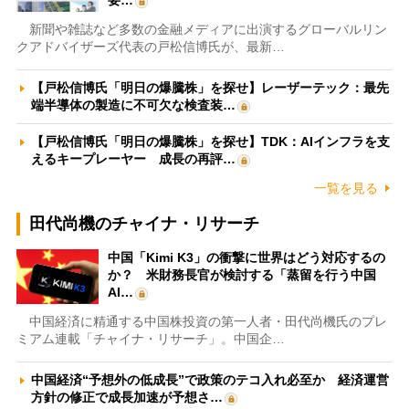
新聞や雑誌など多数の金融メディアに出演するグローバルリン
クアドバイザーズ代表の戸松信博氏が、最新…
【戸松信博氏「明日の爆騰株」を探せ】レーザーテック：最先
端半導体の製造に不可欠な検査装…
【戸松信博氏「明日の爆騰株」を探せ】TDK：AIインフラを支
えるキープレーヤー 成長の再評…
一覧を見る
田代尚機のチャイナ・リサーチ
中国「Kimi K3」の衝撃に世界はどう対応するの
か？ 米財務長官が検討する「蒸留を行う中国
AI…
中国経済に精通する中国株投資の第一人者・田代尚機氏のプレ
ミアム連載「チャイナ・リサーチ」。中国企…
中国経済“予想外の低成長”で政策のテコ入れ必至か 経済運営
方針の修正で成長加速が予想さ…