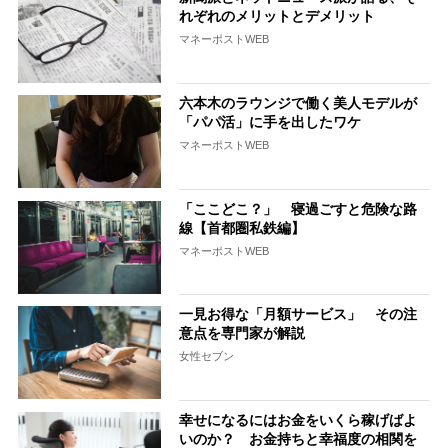
れぞれのメリットとデメリット
マネーポストWEB
六本木のラウンジで働く美人モデルが
「パパ活」に手を出したワケ
マネーポストWEB
「ここどこ？」 寝過ごすと危険な路
線【首都圏私鉄編】
マネーポストWEB
一見お得な「月額サービス」 その注
意点を専門家が解説
女性セブン
幸せになるにはお金をいくら稼げばよ
いのか？ お金持ちと幸福度の相関を