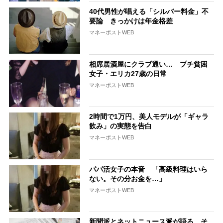
40代男性が唱える「シルバー料金」不
要論 きっかけは年金格差
マネーポストWEB
相席居酒屋にクラブ通い… プチ貧困
女子・エリカ27歳の日常
マネーポストWEB
2時間で1万円、美人モデルが「ギャラ
飲み」の実態を告白
マネーポストWEB
パパ活女子の本音 「高級料理はいら
ない。その分お金を…」
マネーポストWEB
新聞派とネットニュース派が語る、そ