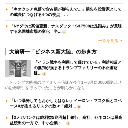
「キオクシア急落で含み損が膨らんで…」損失を投資家として
の成長につなげる4つの視点 …
「NYダウは高値更新、ナスダック・S&P500は足踏み」が意味
する米国株市場の変化 半…
一覧を見る
大前研一「ビジネス新大陸」の歩き方
「イラン戦争を利用して儲けている」利益相反と
の批判が強まるトランプファミリーの不正蓄財
疑…
トランプ大統領のファミリー信託が今年1～3月に3000回以上も
の証券取引を行っていたことが明らかになり…
「いつ暴発してもおかしくはない」イーロン・マスク氏とスペ
ースXが抱えるリスクの数々「絶対…
【3メガバンクは純利益5兆円超】銀行、商社、ゼネコンは最高
益続出の一方で、中小企業・…