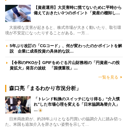
【資産運用】大災害時に慌てないために平時から
備えておきたい3つのポイント「資産の棚卸し…
大規模な災害が起きると、株式市場が大きく動いたり、取引環
境が不安定になったりすることがある。一方…
5年ぶり改訂の「CGコード」、何が変わったのかポイントを解
説 企業に成長投資の具体的な説…
【令和のPKOか】GPIFをめぐる片山財務相の「円資産への投
資拡大」発言の波紋 「国債重視」…
一覧を見る
森口亮「まるわかり市況分析」
「トレンド転換のスイッチになり得る」“介入慣
れ”した市場心理を変える「日米協調為替介入」
…
日米両政府が、約28年ぶりとなる円買いの協調介入に踏み切っ
た。米国も追加介入を辞さない姿勢を示して…