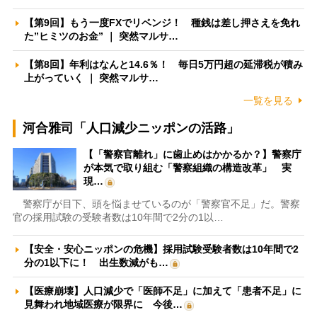
【第9回】もう一度FXでリベンジ！ 種銭は差し押さえを免れ
た”ヒミツのお金” ｜ 突然マルサ…
【第8回】年利はなんと14.6％！ 毎日5万円超の延滞税が積み
上がっていく ｜ 突然マルサ…
一覧を見る
河合雅司「人口減少ニッポンの活路」
【「警察官離れ」に歯止めはかかるか？】警察庁
が本気で取り組む「警察組織の構造改革」 実
現…
警察庁が目下、頭を悩ませているのが「警察官不足」だ。警察
官の採用試験の受験者数は10年間で2分の1以…
【安全・安心ニッポンの危機】採用試験受験者数は10年間で2
分の1以下に！ 出生数減がも…
【医療崩壊】人口減少で「医師不足」に加えて「患者不足」に
見舞われ地域医療が限界に 今後…