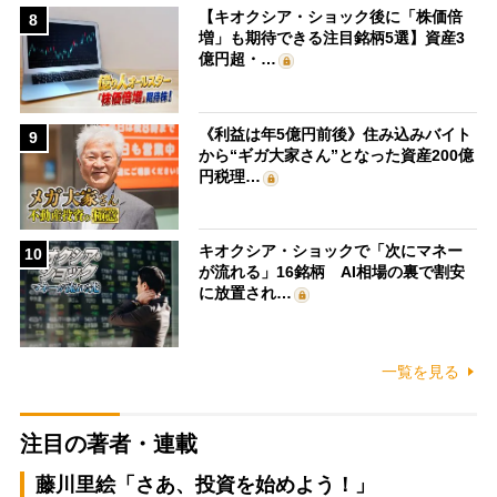
【キオクシア・ショック後に「株価倍
8
増」も期待できる注目銘柄5選】資産3
億円超・…
《利益は年5億円前後》住み込みバイト
9
から“ギガ大家さん”となった資産200億
円税理…
キオクシア・ショックで「次にマネー
10
が流れる」16銘柄 AI相場の裏で割安
に放置され…
一覧を見る
注目の著者・連載
藤川里絵「さあ、投資を始めよう！」