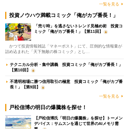
一覧を見る
投資ノウハウ満載コミック「俺がカブ番長！」
「売り時」を逃さないトレンド見極め術 投資コ
ミック「俺がカブ番長！」【第11回】
かつて投資情報雑誌「マネーポスト」にて、圧倒的な情報量が
詰め込まれた「天下無敵の株コミック」とし…
テクニカル分析・集中講義 投資コミック「俺がカブ番長！」
【第10回】
不透明相場に勝つ信用取引の極意 投資コミック「俺がカブ番
長！」【第9回】
一覧を見る
戸松信博の明日の爆騰株を探せ！
【戸松信博氏「明日の爆騰株」を探せ】トーメン
デバイス：サムスンを通じて世界のAIメモリ需
要…