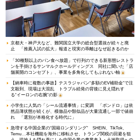
京都大・神戸大など、難関国立大学の総合型選抜が続々と廃
止 「推薦入試の拡大」報道と現実の乖離はなぜ起きるのか
「30種類以上のパン食べ放題」で行列のできる新形態レストラ
ンを手掛けるサンマルクホールディングス 同社に聞いた「店
舗展開のコンセプト」、事業を多角化してもぶれない軸
【納車時に複数の事故】テスラジャパン“多額のEV補助金”で注
文殺到、現場は大混乱 トラブル続発の背後に見え隠れす
る“イーロンの右腕”の影
小学生に人気の「シール流通事情」に変調 「ボンドロ」は依
然品薄状態が続くが、模倣品や類似品が大量流通し一部で値崩
れ 「選別が本格化する時代に」
急増する中国企業の“国籍ロンダリング” SHEIN、TikTok、
Temu…本社機能を海外に移転させ、トランプ関税の回避を狙
う 現地人を隠れ蓑にした中国企業の農業参入・土地取得への