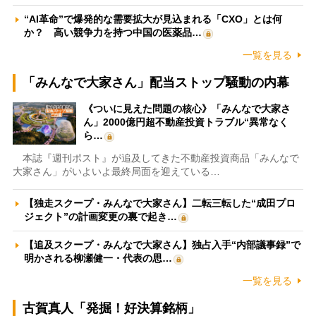
“AI革命”で爆発的な需要拡大が見込まれる「CXO」とは何
か？ 高い競争力を持つ中国の医薬品…
一覧を見る
「みんなで大家さん」配当ストップ騒動の内幕
《ついに見えた問題の核心》「みんなで大家さ
ん」2000億円超不動産投資トラブル“異常なく
ら…
本誌『週刊ポスト』が追及してきた不動産投資商品「みんなで
大家さん」がいよいよ最終局面を迎えている…
【独走スクープ・みんなで大家さん】二転三転した“成田プロ
ジェクト”の計画変更の裏で起き…
【追及スクープ・みんなで大家さん】独占入手“内部議事録”で
明かされる柳瀬健一・代表の思…
一覧を見る
古賀真人「発掘！好決算銘柄」