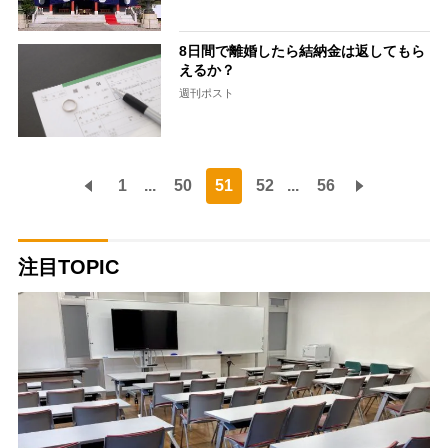
8日間で離婚したら結納金は返してもら
えるか？
週刊ポスト
1
...
50
51
52
...
56
注目TOPIC