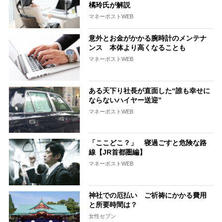
橘玲氏が解説
マネーポストWEB
意外とお金がかかる腕時計のメンテナ
ンス 本体より高くなることも
マネーポストWEB
ある天下り社長が直面した“誰も幸せに
ならないハイヤー送迎”
マネーポストWEB
「ここどこ？」 寝過ごすと危険な路
線【JR首都圏編】
マネーポストWEB
神社での厄払い ご祈祷にかかる費用
と所要時間は？
女性セブン