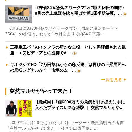
《株価34％急落のワークマンに特大反転の期待》
6月の売上低迷を吹き飛ばす第1四半期決算、…
6月3日に8330円をつけたワークマン（東証スタンダード・
7564）の株価は、わずか1カ月あまりで約34％下落…
三菱重工が「AIインフラの新たな主役」として再評価される気
運 エヌビディアとの提携でAI…
キオクシアHD「7万円割れからの急反発」は再びの上昇局面へ
の反転シグナルか？ 市場のムー…
一覧を見る
突然マルサがやって来た！
【最終回】1億6000万円の負債と引き換えに手に
入れたプライスレスな経験 ｜ 突然マルサがや…
2009年12月に発行された元FXトレーダー・磯貝清明氏の著書
『突然マルサがやって来た！～FXで10億円稼い…