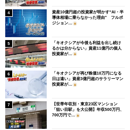
資産10億円超の投資家が明かす“AI・半
4
導体相場に乗らなかった理由” フルポ
ジション…
「キオクシアが今後も利益を出し続け
5
るかは分からない」資産11億円の個人
投資家が…
「キオクシアが再び株価10万円になる
6
日は遠い」資産3億円超のサラリーマン
投資家が…
【世帯年収別・東京23区マンション
7
「狙い目駅」を大公開】年収500万円、
700万円で…