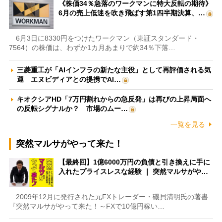
《株価34％急落のワークマンに特大反転の期待》
6月の売上低迷を吹き飛ばす第1四半期決算、…
6月3日に8330円をつけたワークマン（東証スタンダード・
7564）の株価は、わずか1カ月あまりで約34％下落…
三菱重工が「AIインフラの新たな主役」として再評価される気
運 エヌビディアとの提携でAI…
キオクシアHD「7万円割れからの急反発」は再びの上昇局面へ
の反転シグナルか？ 市場のムー…
一覧を見る
突然マルサがやって来た！
【最終回】1億6000万円の負債と引き換えに手に
入れたプライスレスな経験 ｜ 突然マルサがや…
2009年12月に発行された元FXトレーダー・磯貝清明氏の著書
『突然マルサがやって来た！～FXで10億円稼い…