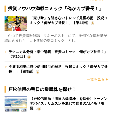
投資ノウハウ満載コミック「俺がカブ番長！」
「売り時」を逃さないトレンド見極め術 投資コ
ミック「俺がカブ番長！」【第11回】
かつて投資情報雑誌「マネーポスト」にて、圧倒的な情報量が
詰め込まれた「天下無敵の株コミック」とし…
テクニカル分析・集中講義 投資コミック「俺がカブ番長！」
【第10回】
不透明相場に勝つ信用取引の極意 投資コミック「俺がカブ番
長！」【第9回】
一覧を見る
戸松信博の明日の爆騰株を探せ！
【戸松信博氏「明日の爆騰株」を探せ】トーメン
デバイス：サムスンを通じて世界のAIメモリ需
要…