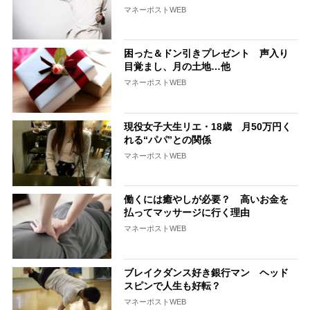
マネーポストWEB
困った＆ドン引きプレゼント 声入り
目覚まし、月の土地…他
マネーポストWEB
現役女子大生リエ・18歳 月50万円く
れる“パパ”との関係
マネーポストWEB
働くには癒やしが必要？ 高いお金を
払ってマッサージに行く理由
マネーポストWEB
ブレイクダンス好き銀行マン ヘッド
スピンで人生も好転？
マネーポストWEB