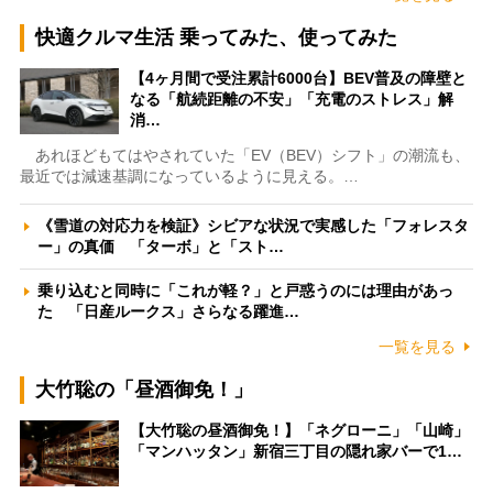
快適クルマ生活 乗ってみた、使ってみた
【4ヶ月間で受注累計6000台】BEV普及の障壁と
なる「航続距離の不安」「充電のストレス」解
消…
あれほどもてはやされていた「EV（BEV）シフト」の潮流も、
最近では減速基調になっているように見える。…
《雪道の対応力を検証》シビアな状況で実感した「フォレスタ
ー」の真価 「ターボ」と「スト…
乗り込むと同時に「これが軽？」と戸惑うのには理由があっ
た 「日産ルークス」さらなる躍進…
一覧を見る
大竹聡の「昼酒御免！」
【大竹聡の昼酒御免！】「ネグローニ」「山崎」
「マンハッタン」新宿三丁目の隠れ家バーで1…