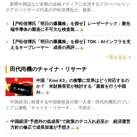
新聞や雑誌など多数の金融メディアに出演するグローバルリン
クアドバイザーズ代表の戸松信博氏が、最新…
【戸松信博氏「明日の爆騰株」を探せ】レーザーテック：最先
端半導体の製造に不可欠な検査装…
【戸松信博氏「明日の爆騰株」を探せ】TDK：AIインフラを支
えるキープレーヤー 成長の再評…
一覧を見る
田代尚機のチャイナ・リサーチ
中国「Kimi K3」の衝撃に世界はどう対応するの
か？ 米財務長官が検討する「蒸留を行う中国
AI…
中国経済に精通する中国株投資の第一人者・田代尚機氏のプレ
ミアム連載「チャイナ・リサーチ」。中国企…
中国経済“予想外の低成長”で政策のテコ入れ必至か 経済運営
方針の修正で成長加速が予想さ…