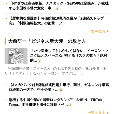
「NYダウは高値更新、ナスダック・S&P500は足踏み」が意味
する米国株市場の変化 半…
【歴史的な爆騰劇】時価総額10兆円企業が「2連続ストップ
高」「制限値幅拡大」の衝撃 フ…
一覧を見る
大前研一「ビジネス新大陸」の歩き方
「いつ暴発してもおかしくはない」イーロン・マ
スク氏とスペースXが抱えるリスクの数々「絶対
的…
宇宙開発企業「スペースX」の上場で史上初の「兆万長者（ト
リリオネア）」となったイーロン・マスク氏。…
【3メガバンクは純利益5兆円超】銀行、商社、ゼネコンは最高
益続出の一方で、中小企業・…
急増する中国企業の“国籍ロンダリング” SHEIN、TikTok、
Temu…本社機能を海外に移転させ…
一覧を見る