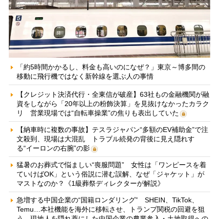
「約5時間かかるし、料金も高いのになぜ？」東京～博多間の
移動に飛行機ではなく新幹線を選ぶ人の事情
【クレジット決済代行・全東信が破産】63社もの金融機関が融
資をしながら「20年以上の粉飾決算」を見抜けなかったカラク
リ 営業現場では“自転車操業”の焦りも表出していた
【納車時に複数の事故】テスラジャパン“多額のEV補助金”で注
文殺到、現場は大混乱 トラブル続発の背後に見え隠れす
る“イーロンの右腕”の影
猛暑のお葬式で悩ましい“喪服問題” 女性は「ワンピースを着
ていけばOK」という俗説に潜む誤解、なぜ「ジャケット」が
マストなのか？《1級葬祭ディレクターが解説》
急増する中国企業の“国籍ロンダリング” SHEIN、TikTok、
Temu…本社機能を海外に移転させ、トランプ関税の回避を狙
う 現地人を隠れ蓑にした中国企業の農業参入・土地取得への