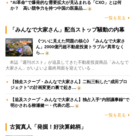
“AI革命”で爆発的な需要拡大が見込まれる「CXO」とは何
か？ 高い競争力を持つ中国の医薬品…
一覧を見る
「みんなで大家さん」配当ストップ騒動の内幕
《ついに見えた問題の核心》「みんなで大家さ
ん」2000億円超不動産投資トラブル“異常なく
ら…
本誌『週刊ポスト』が追及してきた不動産投資商品「みんなで
大家さん」がいよいよ最終局面を迎えている…
【独走スクープ・みんなで大家さん】二転三転した“成田プロ
ジェクト”の計画変更の裏で起き…
【追及スクープ・みんなで大家さん】独占入手“内部議事録”で
明かされる柳瀬健一・代表の思…
一覧を見る
古賀真人「発掘！好決算銘柄」