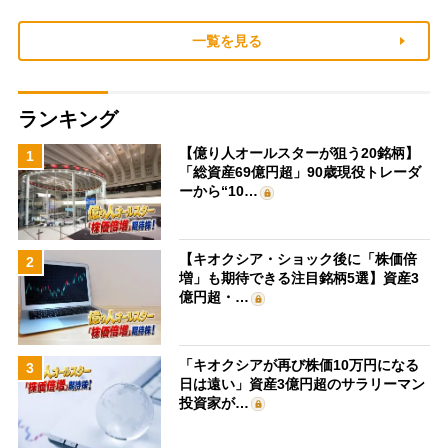
一覧を見る
ランキング
【億り人オールスターが狙う20銘柄】
1
「総資産69億円超」90歳現役トレーダ
ーから“10…
【キオクシア・ショック後に「株価倍
2
増」も期待できる注目銘柄5選】資産3
億円超・…
「キオクシアが再び株価10万円になる
3
日は遠い」資産3億円超のサラリーマン
投資家が…