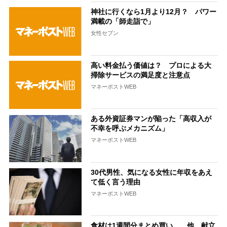
神社に行くなら1月より12月？ パワー
満載の「師走詣で」
女性セブン
高い料金払う価値は？ プロによる大
掃除サービスの満足度と注意点
マネーポストWEB
ある外資証券マンが陥った「高収入が
不幸を呼ぶメカニズム」
マネーポストWEB
30代男性、気になる女性に年収をあえ
て低く言う理由
マネーポストWEB
食材は1週間分まとめ買い……他、献立