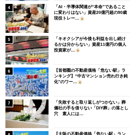
「AI・半導体関連が“本命”であること
4
に変わりはない」資産20億円超の90歳
現役トレー…
「キオクシアが今後も利益を出し続け
5
るかは分からない」資産11億円の個人
投資家が…
【首都圏の不動産価格「危ない駅」ラ
6
ンキング】“中古マンション売れ行き鈍
化”のワー…
「失敗すると取り返しがつかない」葬
7
儀社の手を借りない「DIY葬」の落とし
穴 素人には…
【大阪の不動産価格「危ない駅」ラン
8