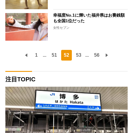
幸福度No.1に輝いた福井県はお賽銭額
も全国1位だった
女性セブン
1
...
51
52
53
...
56
注目TOPIC