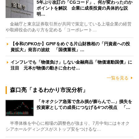
5年ぶり改訂の「CGコード」、何が変わったのか
ポイントを解説 企業に成長投資の具体的な説
明…
金融庁と東京証券取引所が共同で策定している上場企業の経営
や取締役会のあり方を定める「コーポレート…
【令和のPKOか】GPIFをめぐる片山財務相の「円資産への投
資拡大」発言の波紋 「国債重視」…
インフレでも「物価負け」しない金融商品「物価連動国債」に
注目 元本が物価の動きに合わせ…
一覧を見る
森口亮「まるわかり市況分析」
「キオクシア急落で含み損が膨らんで…」損失を
投資家としての成長につなげる4つの視点 「…
半導体株を中心に相場の調整色が強まり、7月中旬にはキオク
シアホールディングスがストップ安をつけるな…