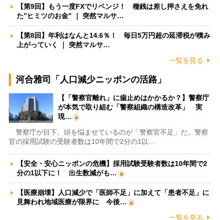
【第9回】もう一度FXでリベンジ！ 種銭は差し押さえを免れ
た”ヒミツのお金” ｜ 突然マルサ…
【第8回】年利はなんと14.6％！ 毎日5万円超の延滞税が積み
上がっていく ｜ 突然マルサ…
一覧を見る
河合雅司「人口減少ニッポンの活路」
【「警察官離れ」に歯止めはかかるか？】警察庁
が本気で取り組む「警察組織の構造改革」 実
現…
警察庁が目下、頭を悩ませているのが「警察官不足」だ。警察
官の採用試験の受験者数は10年間で2分の1以…
【安全・安心ニッポンの危機】採用試験受験者数は10年間で2
分の1以下に！ 出生数減がも…
【医療崩壊】人口減少で「医師不足」に加えて「患者不足」に
見舞われ地域医療が限界に 今後…
一覧を見る