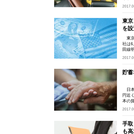
思い
2017.0
東京
を設
東京
社は
田線
宿口
2017.0
貯蓄
日本
円近
本の
ー・
2017.0
手取
も高