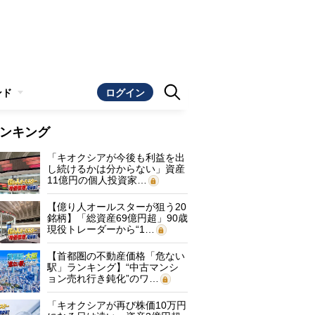
ンド
ログイン
ンキング
「キオクシアが今後も利益を出
し続けるかは分からない」資産
11億円の個人投資家…
【億り人オールスターが狙う20
銘柄】「総資産69億円超」90歳
現役トレーダーから“1…
【首都圏の不動産価格「危ない
駅」ランキング】“中古マンシ
ョン売れ行き鈍化”のワ…
「キオクシアが再び株価10万円