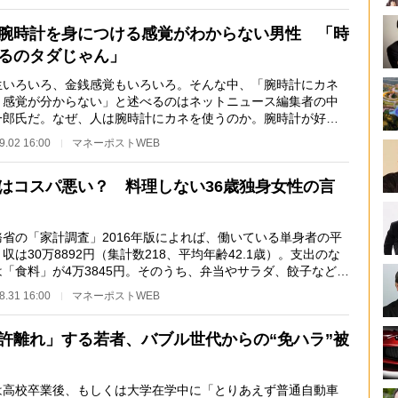
腕時計を身につける感覚がわからない男性 「時
るのタダじゃん」
いろいろ、金銭感覚もいろいろ。そんな中、「腕時計にカネ
う感覚が分からない」と述べるのはネットニュース編集者の中
一郎氏だ。なぜ、人は腕時計にカネを使うのか。腕時計が好き
人も多数いると…
9.02 16:00
マネーポストWEB
はコスパ悪い？ 料理しない36歳独身女性の言
省の「家計調査」2016年版によれば、働いている単身者の平
収は30万8892円（集計数218、平均年齢42.1歳）。支出のな
は「食料」が4万3845円。そのうち、弁当やサラダ、餃子などの
食品」が7486…
8.31 16:00
マネーポストWEB
許離れ」する若者、バブル世代からの“免ハラ”被
高校卒業後、もしくは大学在学中に「とりあえず普通自動車