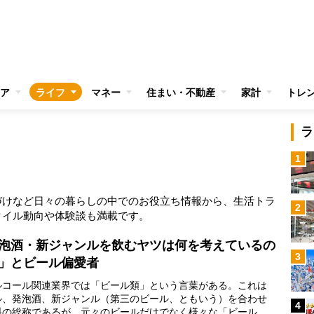
ア
ライフ
マネー
住まい・不動産
家計
トレ
ラ
1
づけなど日々の暮らしの中でのお役立ち情報から、生活トラ
2
タイル動向や体験談も満載です。
泡酒・新ジャンルを飲むヤツは何を考えているの
3
」とビール偏愛者
コール関連業界では「ビール類」という言葉がある。これは
ル、発泡酒、新ジャンル（第三のビール、ともいう）を合わせ
4
料の総称であるが、元々のビールだけでなく様々な「ビール風