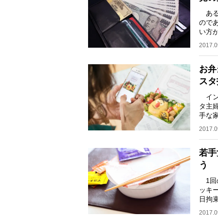
ある
ので
い方
は44
2017.0
お弁
スタ
イン
タ主
手な
てい
2017.0
若手
う
1回
ッキ
日拘
ャラ
2017.0