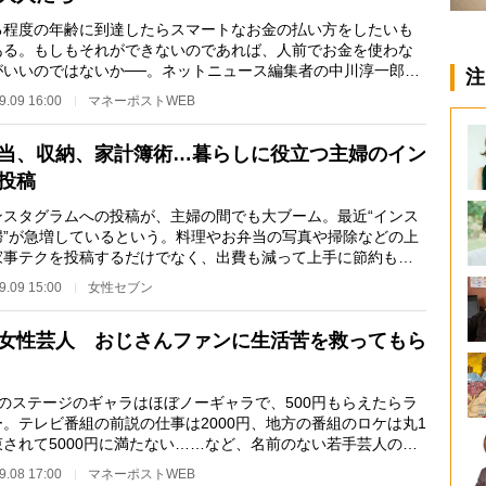
程度の年齢に到達したらスマートなお金の払い方をしたいも
ある。もしもそれができないのであれば、人前でお金を使わな
がいいのではないか──。ネットニュース編集者の中川淳一郎氏
注
歳になった今、…
9.09 16:00
マネーポストWEB
当、収納、家計簿術…暮らしに役立つ主婦のイン
投稿
スタグラムへの投稿が、主婦の間でも大ブーム。最近“インス
婦”が急増しているという。料理やお弁当の写真や掃除などの上
家事テクを投稿するだけでなく、出費も減って上手に節約もし
るという。中…
9.09 15:00
女性セブン
女性芸人 おじさんファンに生活苦を救ってもら
のステージのギャラはほぼノーギャラで、500円もらえたらラ
ー。テレビ番組の前説の仕事は2000円、地方の番組のロケは丸1
束されて5000円に満たない……など、名前のない若手芸人のギ
事情は厳しく、ほ…
9.08 17:00
マネーポストWEB