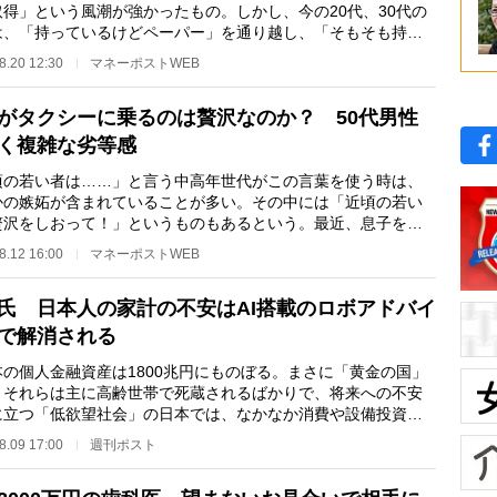
取得」という風潮が強かったもの。しかし、今の20代、30代の
は、「持っているけどペーパー」を通り越し、「そもそも持っ
ない」「取ろう…
8.20 12:30
マネーポストWEB
がタクシーに乗るのは贅沢なのか？ 50代男性
く複雑な劣等感
頃の若い者は……」と言う中高年世代がこの言葉を使う時は、
かの嫉妬が含まれていることが多い。その中には「近頃の若い
贅沢をしおって！」というものもあるという。最近、息子を大
送り出し、これか…
8.12 16:00
マネーポストWEB
氏 日本人の家計の不安はAI搭載のロボアドバイ
で解消される
の個人金融資産は1800兆円にものぼる。まさに「黄金の国」
、それらは主に高齢世帯で死蔵されるばかりで、将来への不安
に立つ「低欲望社会」の日本では、なかなか消費や設備投資に
ない。経営コン…
8.09 17:00
週刊ポスト