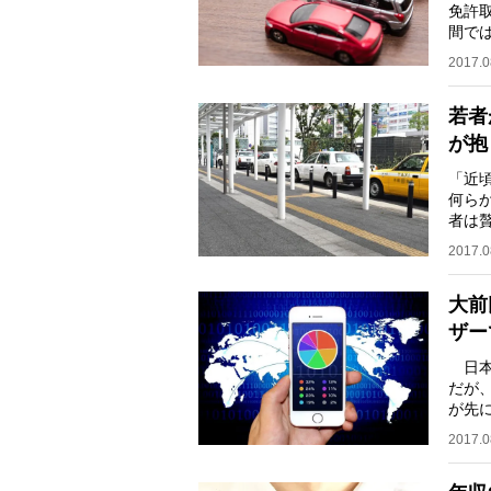
免許
間で
てい
2017.0
若者
が抱
「近
何ら
者は
学に
2017.0
大前
ザー
日本
だが
が先
向か
2017.0