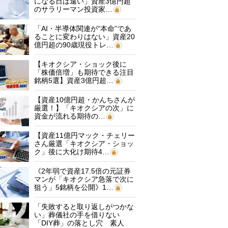
になる日は遠い」資産3億円超
のサラリーマン投資家…
「AI・半導体関連が“本命”であ
ることに変わりはない」資産20
億円超の90歳現役トレ…
【キオクシア・ショック後に
「株価倍増」も期待できる注目
銘柄5選】資産3億円超…
【資産10億円超・かんちさんが
厳選！】「キオクシアの次」に
資金が流れる期待の…
【資産11億円マック・チェリー
さん厳選「キオクシア・ショッ
ク」後に大化け期待4…
《2年弱で資産17.5倍の元証券
マンが「キオクシア急落で次に
狙う」5銘柄を公開》1…
「失敗すると取り返しがつかな
い」葬儀社の手を借りない
「DIY葬」の落とし穴 素人