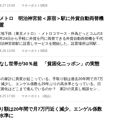
出し、その周辺…
6.27 15:00
マネーポストWEB
メトロ 明治神宮前＜原宿＞駅に外貨自動両替機
置
地下鉄（東京メトロ）・メトロコマース・外為どっとコムの3
6月24日から手軽に外貨を円に両替できる外貨自動両替機を千代
明治神宮前駅に設置しサービスを開始した。設置場所は同駅原
改札付近。 …
6.26 13:00
マネーポストWEB
なし世帯が30％超 「貧困化ニッポン」の実態
の家計に異変が起こっている。手取り額は過去20年間で月7万
く減少し、エンゲル係数も29年ぶりの高水準となっている。日
貧困化はどこまで進んでいるのか？ 家計の見直し相談センタ
藤川太氏が「貧…
6.25 17:00
マネーポスト（雑誌）
り額は20年間で月7万円近く減少、エンゲル係数
水準に