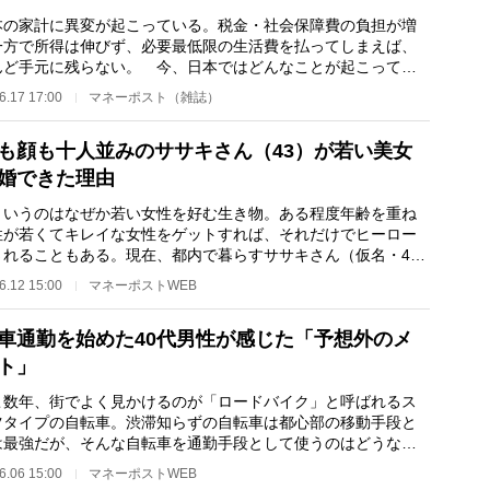
の家計に異変が起こっている。税金・社会保障費の負担が増
一方で所得は伸びず、必要最低限の生活費を払ってしまえば、
んど手元に残らない。 今、日本ではどんなことが起こってい
か？ 家計の見…
6.17 17:00
マネーポスト（雑誌）
も顔も十人並みのササキさん（43）が若い美女
婚できた理由
いうのはなぜか若い女性を好む生き物。ある程度年齢を重ね
性が若くてキレイな女性をゲットすれば、それだけでヒーロー
されることもある。現在、都内で暮らすササキさん（仮名・43
もそんな羨まし…
6.12 15:00
マネーポストWEB
車通勤を始めた40代男性が感じた「予想外のメ
ト」
数年、街でよく見かけるのが「ロードバイク」と呼ばれるス
ツタイプの自転車。渋滞知らずの自転車は都心部の移動手段と
は最強だが、そんな自転車を通勤手段として使うのはどうなの
 今年に入って…
6.06 15:00
マネーポストWEB