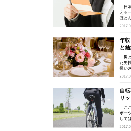
日本
える
ほと
るの
2017.0
年収
と結
男と
た男
扱い
歳）
2017.0
自転
リッ
ここ
ポー
して
か？
2017.0