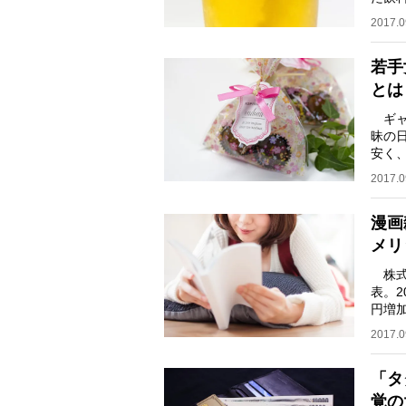
飲料
2017.0
若手
とは
ギャ
昧の
安く
はなく
2017.0
漫画
メリ
株式
表。2
円増
うち1
2017.0
「タ
覚の