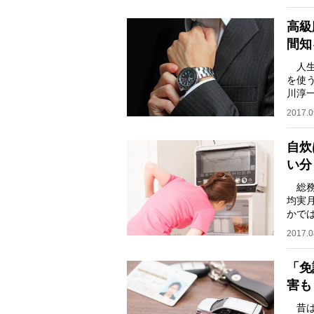
高級
間知
人生
を使
川淳
な知
2017.0
自炊
い分
総務
均実月
かで
「調理
2017.0
「免
害も
昔は