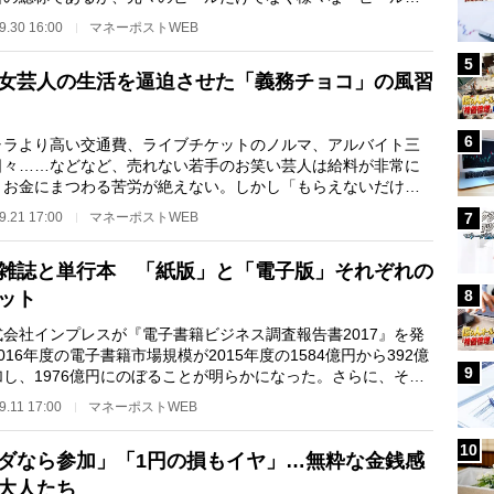
」が普及してい…
9.30 16:00
マネーポストWEB
5
女芸人の生活を逼迫させた「義務チョコ」の風習
6
ラより高い交通費、ライブチケットのノルマ、アルバイト三
日々……などなど、売れない若手のお笑い芸人は給料が非常に
、お金にまつわる苦労が絶えない。しかし「もらえないだけで
、“なくなる”こ…
9.21 17:00
マネーポストWEB
7
雑誌と単行本 「紙版」と「電子版」それぞれの
8
ット
会社インプレスが『電子書籍ビジネス調査報告書2017』を発
016年度の電子書籍市場規模が2015年度の1584億円から392億
9
加し、1976億円にのぼることが明らかになった。さらに、その
617億円がコミッ…
9.11 17:00
マネーポストWEB
10
ダなら参加」「1円の損もイヤ」…無粋な金銭感
大人たち