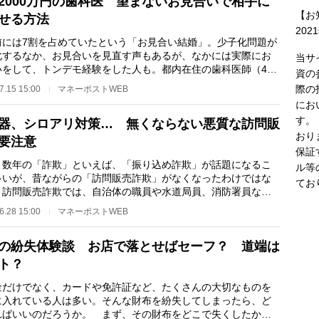
2000万円の歯科医 望まないお見合いで相手に
【お
せる方法
202
には7割を占めていたという「お見合い結婚」。少子化問題が
化するなか、お見合いを見直す声もあるが、なかには実際にお
当サ
いをして、トンデモ経験をした人も。都内在住の歯科医師（43
資の
が、自らのお見…
際の
7.15 15:00
マネーポストWEB
にお
す。
器、シロアリ対策… 無くならない悪質な訪問販
おり
要注意
保証
数年の「詐欺」といえば、「振り込め詐欺」が話題になるこ
ル等
多いが、昔ながらの「訪問販売詐欺」がなくなったわけではな
てお
 訪問販売詐欺では、自治体の職員や水道局員、消防署員など
うケースが多い…
6.28 15:00
マネーポストWEB
の紛失体験談 お店で落とせばセーフ？ 道端は
ト？
だけでなく、カードや免許証など、たくさんの大切なものを
に入れている人は多い。そんな財布を紛失してしまったら、ど
ればいいのだろうか。 まず、その財布をどこで失くしたかを