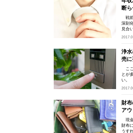
年収
断ら
戦前
深刻
見合
歳）
2017.0
浄水
売に
ここ
とが
い。
を装
2017.0
財布
アウ
現金
財布
うす