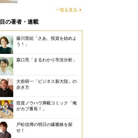
に…
一覧を見る
目の著者・連載
藤川里絵「さあ、投資を始めよ
う！」
森口亮「まるわかり市況分析」
大前研一「ビジネス新大陸」の
歩き方
投資ノウハウ満載コミック「俺
がカブ番長！」
戸松信博の明日の爆騰株を探
せ！