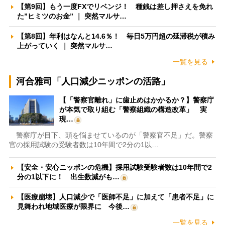
【第9回】もう一度FXでリベンジ！ 種銭は差し押さえを免れ
た”ヒミツのお金” ｜ 突然マルサ…
【第8回】年利はなんと14.6％！ 毎日5万円超の延滞税が積み
上がっていく ｜ 突然マルサ…
一覧を見る
河合雅司「人口減少ニッポンの活路」
【「警察官離れ」に歯止めはかかるか？】警察庁
が本気で取り組む「警察組織の構造改革」 実
現…
警察庁が目下、頭を悩ませているのが「警察官不足」だ。警察
官の採用試験の受験者数は10年間で2分の1以…
【安全・安心ニッポンの危機】採用試験受験者数は10年間で2
分の1以下に！ 出生数減がも…
【医療崩壊】人口減少で「医師不足」に加えて「患者不足」に
見舞われ地域医療が限界に 今後…
一覧を見る