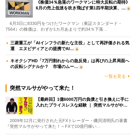
《株価34％急落のワークマンに特大反転の期待》
6月の売上低迷を吹き飛ばす第1四半期決算、…
6月3日に8330円をつけたワークマン（東証スタンダード・
7564）の株価は、わずか1カ月あまりで約34％下落…
三菱重工が「AIインフラの新たな主役」として再評価される気
運 エヌビディアとの提携でAI…
キオクシアHD「7万円割れからの急反発」は再びの上昇局面へ
の反転シグナルか？ 市場のムー…
一覧を見る
突然マルサがやって来た！
【最終回】1億6000万円の負債と引き換えに手に
入れたプライスレスな経験 ｜ 突然マルサがや…
2009年12月に発行された元FXトレーダー・磯貝清明氏の著書
『突然マルサがやって来た！～FXで10億円稼い…