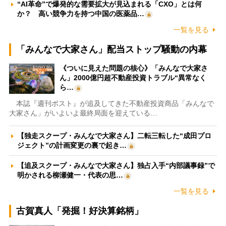
“AI革命”で爆発的な需要拡大が見込まれる「CXO」とは何
か？ 高い競争力を持つ中国の医薬品…
一覧を見る
「みんなで大家さん」配当ストップ騒動の内幕
《ついに見えた問題の核心》「みんなで大家さ
ん」2000億円超不動産投資トラブル“異常なく
ら…
本誌『週刊ポスト』が追及してきた不動産投資商品「みんなで
大家さん」がいよいよ最終局面を迎えている…
【独走スクープ・みんなで大家さん】二転三転した“成田プロ
ジェクト”の計画変更の裏で起き…
【追及スクープ・みんなで大家さん】独占入手“内部議事録”で
明かされる柳瀬健一・代表の思…
一覧を見る
古賀真人「発掘！好決算銘柄」