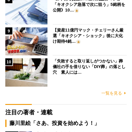
「キオクシア急落で次に狙う」5銘柄を
公開》10…
【資産11億円マック・チェリーさん厳
9
選「キオクシア・ショック」後に大化
け期待4銘…
「失敗すると取り返しがつかない」葬
10
儀社の手を借りない「DIY葬」の落とし
穴 素人には…
一覧を見る
注目の著者・連載
藤川里絵「さあ、投資を始めよう！」