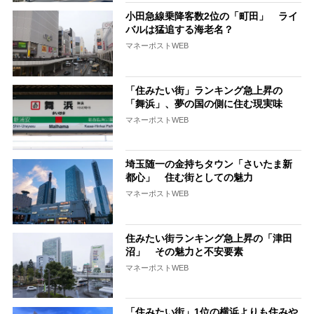
小田急線乗降客数2位の「町田」 ライ
バルは猛追する海老名？
マネーポストWEB
「住みたい街」ランキング急上昇の
「舞浜」、夢の国の側に住む現実味
マネーポストWEB
埼玉随一の金持ちタウン「さいたま新
都心」 住む街としての魅力
マネーポストWEB
住みたい街ランキング急上昇の「津田
沼」 その魅力と不安要素
マネーポストWEB
「住みたい街」1位の横浜よりも住みや