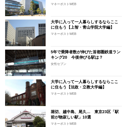
マネーポストWEB
大学に入って一人暮らしするならここ
に住もう【上智・青山学院大学編】
マネーポストWEB
5年で乗降者数が伸びた首都圏鉄道ラン
キング20 今後伸びる駅は？
女性セブン
大学に入って一人暮らしするならここ
に住もう【法政・立教大学編】
マネーポストWEB
堀切、越中島、尾久… 東京23区「駅
前が物寂しい駅」10選
マネーポストWEB