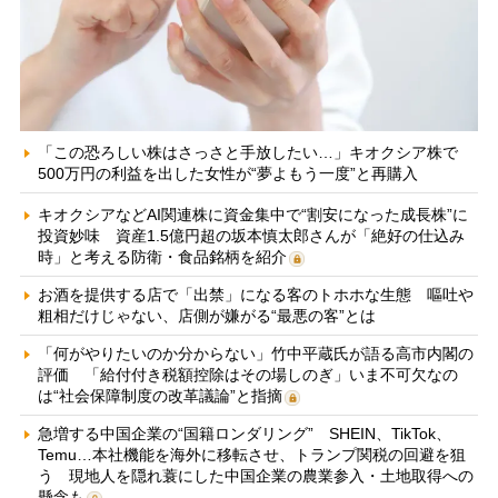
「この恐ろしい株はさっさと手放したい…」キオクシア株で
500万円の利益を出した女性が“夢よもう一度”と再購入
キオクシアなどAI関連株に資金集中で“割安になった成長株”に
投資妙味 資産1.5億円超の坂本慎太郎さんが「絶好の仕込み
時」と考える防衛・食品銘柄を紹介
お酒を提供する店で「出禁」になる客のトホホな生態 嘔吐や
粗相だけじゃない、店側が嫌がる“最悪の客”とは
「何がやりたいのか分からない」竹中平蔵氏が語る高市内閣の
評価 「給付付き税額控除はその場しのぎ」いま不可欠なの
は“社会保障制度の改革議論”と指摘
急増する中国企業の“国籍ロンダリング” SHEIN、TikTok、
Temu…本社機能を海外に移転させ、トランプ関税の回避を狙
う 現地人を隠れ蓑にした中国企業の農業参入・土地取得への
懸念も