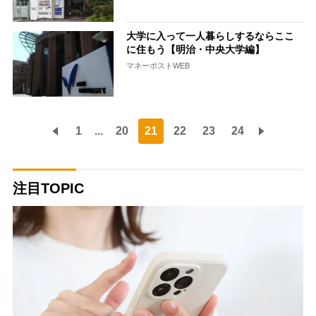
大学に入って一人暮らしするならここ
に住もう【明治・中央大学編】
マネーポストWEB
1
...
20
21
22
23
24
注目TOPIC