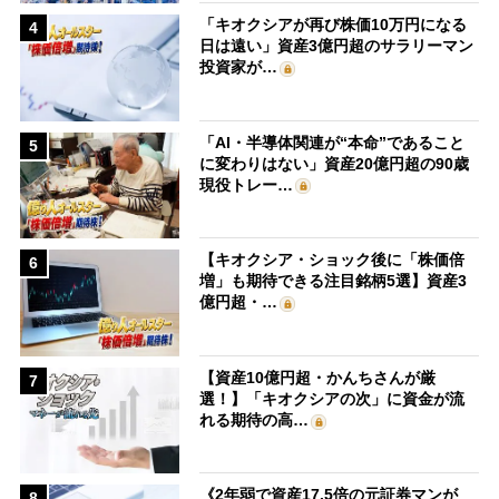
「キオクシアが再び株価10万円になる
4
日は遠い」資産3億円超のサラリーマン
投資家が…
「AI・半導体関連が“本命”であること
5
に変わりはない」資産20億円超の90歳
現役トレー…
【キオクシア・ショック後に「株価倍
6
増」も期待できる注目銘柄5選】資産3
億円超・…
【資産10億円超・かんちさんが厳
7
選！】「キオクシアの次」に資金が流
れる期待の高…
《2年弱で資産17.5倍の元証券マンが
8