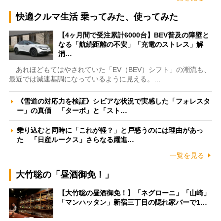
快適クルマ生活 乗ってみた、使ってみた
【4ヶ月間で受注累計6000台】BEV普及の障壁と
なる「航続距離の不安」「充電のストレス」解
消…
あれほどもてはやされていた「EV（BEV）シフト」の潮流も、
最近では減速基調になっているように見える。…
《雪道の対応力を検証》シビアな状況で実感した「フォレスタ
ー」の真価 「ターボ」と「スト…
乗り込むと同時に「これが軽？」と戸惑うのには理由があっ
た 「日産ルークス」さらなる躍進…
一覧を見る
大竹聡の「昼酒御免！」
【大竹聡の昼酒御免！】「ネグローニ」「山崎」
「マンハッタン」新宿三丁目の隠れ家バーで1…