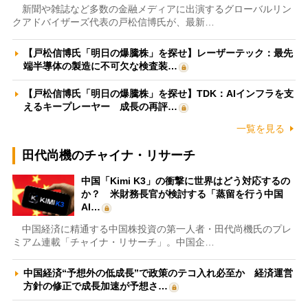
新聞や雑誌など多数の金融メディアに出演するグローバルリン
クアドバイザーズ代表の戸松信博氏が、最新…
【戸松信博氏「明日の爆騰株」を探せ】レーザーテック：最先
端半導体の製造に不可欠な検査装…
【戸松信博氏「明日の爆騰株」を探せ】TDK：AIインフラを支
えるキープレーヤー 成長の再評…
一覧を見る
田代尚機のチャイナ・リサーチ
中国「Kimi K3」の衝撃に世界はどう対応するの
か？ 米財務長官が検討する「蒸留を行う中国
AI…
中国経済に精通する中国株投資の第一人者・田代尚機氏のプレ
ミアム連載「チャイナ・リサーチ」。中国企…
中国経済“予想外の低成長”で政策のテコ入れ必至か 経済運営
方針の修正で成長加速が予想さ…