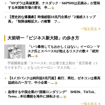
「NYダウは高値更新、ナスダック・S&P500は足踏み」が意味
する米国株市場の変化 半…
【歴史的な爆騰劇】時価総額10兆円企業が「2連続ストップ
高」「制限値幅拡大」の衝撃 フ…
一覧を見る
大前研一「ビジネス新大陸」の歩き方
「いつ暴発してもおかしくはない」イーロン・マ
スク氏とスペースXが抱えるリスクの数々「絶対
的…
宇宙開発企業「スペースX」の上場で史上初の「兆万長者（ト
リリオネア）」となったイーロン・マスク氏。…
【3メガバンクは純利益5兆円超】銀行、商社、ゼネコンは最高
益続出の一方で、中小企業・…
急増する中国企業の“国籍ロンダリング” SHEIN、TikTok、
Temu…本社機能を海外に移転させ…
一覧を見る