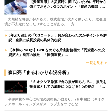
【資産運用】大災害時に慌てないために平時から
備えておきたい3つのポイント「資産の棚卸し…
大規模な災害が起きると、株式市場が大きく動いたり、取引環
境が不安定になったりすることがある。一方…
5年ぶり改訂の「CGコード」、何が変わったのかポイントを解
説 企業に成長投資の具体的な説…
【令和のPKOか】GPIFをめぐる片山財務相の「円資産への投
資拡大」発言の波紋 「国債重視」…
一覧を見る
森口亮「まるわかり市況分析」
「キオクシア急落で含み損が膨らんで…」損失を
投資家としての成長につなげる4つの視点 「…
半導体株を中心に相場の調整色が強まり、7月中旬にはキオク
シアホールディングスがストップ安をつけるな…