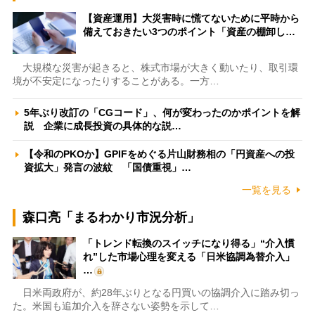
【資産運用】大災害時に慌てないために平時から
備えておきたい3つのポイント「資産の棚卸し…
大規模な災害が起きると、株式市場が大きく動いたり、取引環
境が不安定になったりすることがある。一方…
5年ぶり改訂の「CGコード」、何が変わったのかポイントを解
説 企業に成長投資の具体的な説…
【令和のPKOか】GPIFをめぐる片山財務相の「円資産への投
資拡大」発言の波紋 「国債重視」…
一覧を見る
森口亮「まるわかり市況分析」
「トレンド転換のスイッチになり得る」“介入慣
れ”した市場心理を変える「日米協調為替介入」
…
日米両政府が、約28年ぶりとなる円買いの協調介入に踏み切っ
た。米国も追加介入を辞さない姿勢を示して…