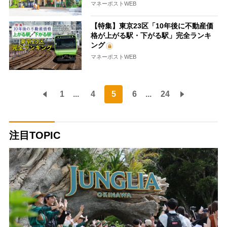
マネーポストWEB
【特集】東京23区「10年後に不動産価
格が上がる駅・下がる駅」完全ランキ
ング
マネーポストWEB
1
...
4
5
6
...
24
注目TOPIC