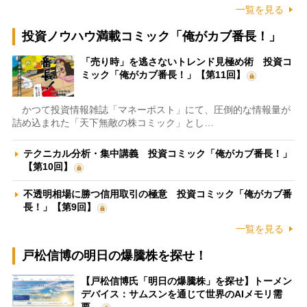
一覧を見る
投資ノウハウ満載コミック「俺がカブ番長！」
「売り時」を逃さないトレンド見極め術 投資コ
ミック「俺がカブ番長！」【第11回】
かつて投資情報雑誌「マネーポスト」にて、圧倒的な情報量が
詰め込まれた「天下無敵の株コミック」とし…
テクニカル分析・集中講義 投資コミック「俺がカブ番長！」
【第10回】
不透明相場に勝つ信用取引の極意 投資コミック「俺がカブ番
長！」【第9回】
一覧を見る
戸松信博の明日の爆騰株を探せ！
【戸松信博氏「明日の爆騰株」を探せ】トーメン
デバイス：サムスンを通じて世界のAIメモリ需
要…