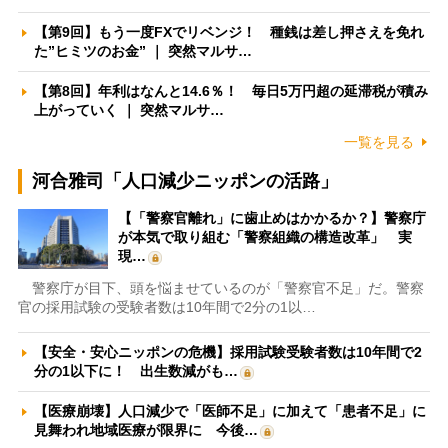
【第9回】もう一度FXでリベンジ！ 種銭は差し押さえを免れ
た”ヒミツのお金” ｜ 突然マルサ…
【第8回】年利はなんと14.6％！ 毎日5万円超の延滞税が積み
上がっていく ｜ 突然マルサ…
一覧を見る
河合雅司「人口減少ニッポンの活路」
【「警察官離れ」に歯止めはかかるか？】警察庁
が本気で取り組む「警察組織の構造改革」 実
現…
警察庁が目下、頭を悩ませているのが「警察官不足」だ。警察
官の採用試験の受験者数は10年間で2分の1以…
【安全・安心ニッポンの危機】採用試験受験者数は10年間で2
分の1以下に！ 出生数減がも…
【医療崩壊】人口減少で「医師不足」に加えて「患者不足」に
見舞われ地域医療が限界に 今後…