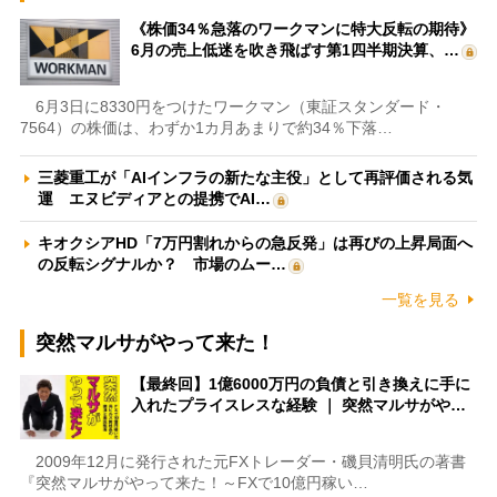
《株価34％急落のワークマンに特大反転の期待》
6月の売上低迷を吹き飛ばす第1四半期決算、…
6月3日に8330円をつけたワークマン（東証スタンダード・
7564）の株価は、わずか1カ月あまりで約34％下落…
三菱重工が「AIインフラの新たな主役」として再評価される気
運 エヌビディアとの提携でAI…
キオクシアHD「7万円割れからの急反発」は再びの上昇局面へ
の反転シグナルか？ 市場のムー…
一覧を見る
突然マルサがやって来た！
【最終回】1億6000万円の負債と引き換えに手に
入れたプライスレスな経験 ｜ 突然マルサがや…
2009年12月に発行された元FXトレーダー・磯貝清明氏の著書
『突然マルサがやって来た！～FXで10億円稼い…