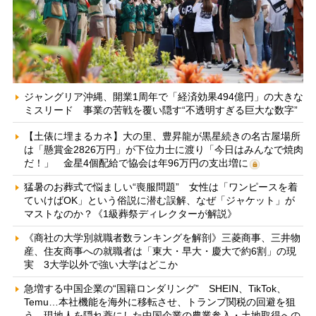
ジャングリア沖縄、開業1周年で「経済効果494億円」の大きな
ミスリード 事業の苦戦を覆い隠す“不透明すぎる巨大な数字”
【土俵に埋まるカネ】大の里、豊昇龍が黒星続きの名古屋場所
は「懸賞金2826万円」が下位力士に渡り「今日はみんなで焼肉
だ！」 金星4個配給で協会は年96万円の支出増に
猛暑のお葬式で悩ましい“喪服問題” 女性は「ワンピースを着
ていけばOK」という俗説に潜む誤解、なぜ「ジャケット」が
マストなのか？《1級葬祭ディレクターが解説》
《商社の大学別就職者数ランキングを解剖》三菱商事、三井物
産、住友商事への就職者は「東大・早大・慶大で約6割」の現
実 3大学以外で強い大学はどこか
急増する中国企業の“国籍ロンダリング” SHEIN、TikTok、
Temu…本社機能を海外に移転させ、トランプ関税の回避を狙
う 現地人を隠れ蓑にした中国企業の農業参入・土地取得への