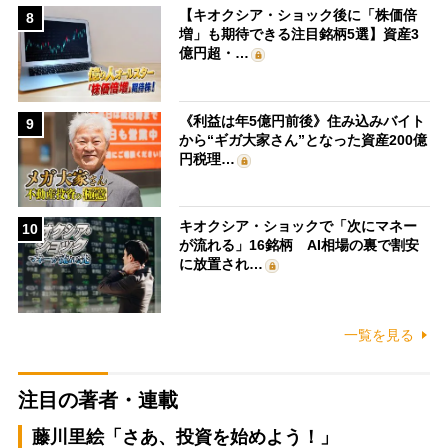
【キオクシア・ショック後に「株価倍
8
増」も期待できる注目銘柄5選】資産3
億円超・…
《利益は年5億円前後》住み込みバイト
9
から“ギガ大家さん”となった資産200億
円税理…
キオクシア・ショックで「次にマネー
10
が流れる」16銘柄 AI相場の裏で割安
に放置され…
一覧を見る
注目の著者・連載
藤川里絵「さあ、投資を始めよう！」