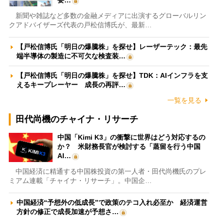
新聞や雑誌など多数の金融メディアに出演するグローバルリン
クアドバイザーズ代表の戸松信博氏が、最新…
【戸松信博氏「明日の爆騰株」を探せ】レーザーテック：最先
端半導体の製造に不可欠な検査装…
【戸松信博氏「明日の爆騰株」を探せ】TDK：AIインフラを支
えるキープレーヤー 成長の再評…
一覧を見る
田代尚機のチャイナ・リサーチ
中国「Kimi K3」の衝撃に世界はどう対応するの
か？ 米財務長官が検討する「蒸留を行う中国
AI…
中国経済に精通する中国株投資の第一人者・田代尚機氏のプレ
ミアム連載「チャイナ・リサーチ」。中国企…
中国経済“予想外の低成長”で政策のテコ入れ必至か 経済運営
方針の修正で成長加速が予想さ…