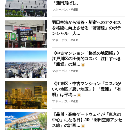
「蒲田飛ばし」…
マネーポストWEB
羽田空港から渋谷・新宿へのアクセス
を格段に向上させる「蒲蒲線」のポテ
ンシャル 人…
マネーポストWEB
《中古マンション「格差の地図帳」》
江戸川区の圧倒的コスパ 注目すべき
「船堀」の魅…
マネーポストWEB
《江東区・中古マンション「コスパが
いい地区／悪い地区」》「豊洲」「有
明」は平均…
マネーポストWEB
【品川・高輪ゲートウェイが「東京の
中心」になる日】JR「羽田空港アクセ
ス線」の計画…