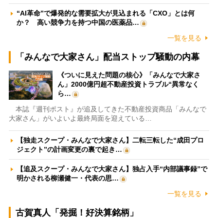
“AI革命”で爆発的な需要拡大が見込まれる「CXO」とは何
か？ 高い競争力を持つ中国の医薬品…
一覧を見る
「みんなで大家さん」配当ストップ騒動の内幕
《ついに見えた問題の核心》「みんなで大家さ
ん」2000億円超不動産投資トラブル“異常なく
ら…
本誌『週刊ポスト』が追及してきた不動産投資商品「みんなで
大家さん」がいよいよ最終局面を迎えている…
【独走スクープ・みんなで大家さん】二転三転した“成田プロ
ジェクト”の計画変更の裏で起き…
【追及スクープ・みんなで大家さん】独占入手“内部議事録”で
明かされる柳瀬健一・代表の思…
一覧を見る
古賀真人「発掘！好決算銘柄」