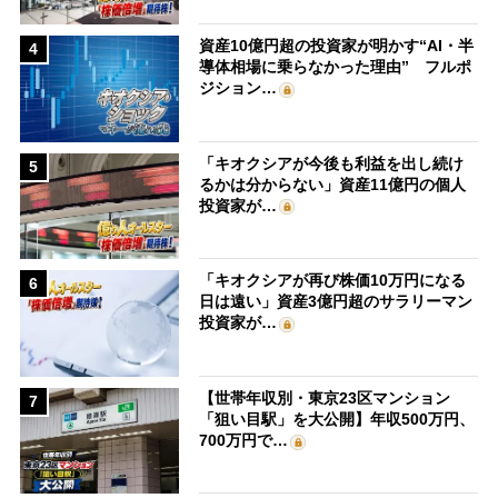
資産10億円超の投資家が明かす“AI・半
4
導体相場に乗らなかった理由” フルポ
ジション…
「キオクシアが今後も利益を出し続け
5
るかは分からない」資産11億円の個人
投資家が…
「キオクシアが再び株価10万円になる
6
日は遠い」資産3億円超のサラリーマン
投資家が…
【世帯年収別・東京23区マンション
7
「狙い目駅」を大公開】年収500万円、
700万円で…