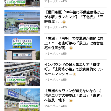
マネーポストWEB
【世田谷区「10年後に不動産価格が上
がる駅」ランキング】「下北沢」「三
軒茶屋」…
マネーポストWEB
「豊洲」「有明」で交通網が劇的に向
上！？ 有楽町線の「辰巳」は都営住
宅の住民が高…
マネーポストWEB
インバウンドの超人気エリア「御徒
町」「上野広小路」で投資目的のワン
ルームマンショ…
マネーポストWEB
【豊洲のタワマンが買えないなら…】
湾岸エリアの需要は「辰巳」「東雲」
へ波及 地下…
マネーポストWEB