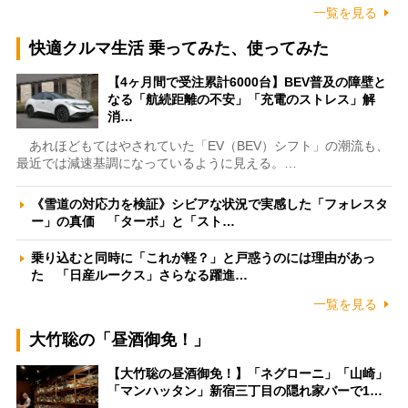
一覧を見る
快適クルマ生活 乗ってみた、使ってみた
【4ヶ月間で受注累計6000台】BEV普及の障壁と
なる「航続距離の不安」「充電のストレス」解
消…
あれほどもてはやされていた「EV（BEV）シフト」の潮流も、
最近では減速基調になっているように見える。…
《雪道の対応力を検証》シビアな状況で実感した「フォレスタ
ー」の真価 「ターボ」と「スト…
乗り込むと同時に「これが軽？」と戸惑うのには理由があっ
た 「日産ルークス」さらなる躍進…
一覧を見る
大竹聡の「昼酒御免！」
【大竹聡の昼酒御免！】「ネグローニ」「山崎」
「マンハッタン」新宿三丁目の隠れ家バーで1…