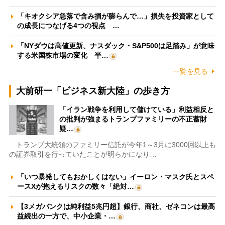
「キオクシア急落で含み損が膨らんで…」損失を投資家として
の成長につなげる4つの視点 …
「NYダウは高値更新、ナスダック・S&P500は足踏み」が意味
する米国株市場の変化 半…
一覧を見る
大前研一「ビジネス新大陸」の歩き方
「イラン戦争を利用して儲けている」利益相反と
の批判が強まるトランプファミリーの不正蓄財
疑…
トランプ大統領のファミリー信託が今年1～3月に3000回以上も
の証券取引を行っていたことが明らかになり…
「いつ暴発してもおかしくはない」イーロン・マスク氏とスペ
ースXが抱えるリスクの数々「絶対…
【3メガバンクは純利益5兆円超】銀行、商社、ゼネコンは最高
益続出の一方で、中小企業・…