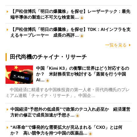
【戸松信博氏「明日の爆騰株」を探せ】レーザーテック：最先
端半導体の製造に不可欠な検査装…
【戸松信博氏「明日の爆騰株」を探せ】TDK：AIインフラを支
えるキープレーヤー 成長の再評…
一覧を見る
田代尚機のチャイナ・リサーチ
中国「Kimi K3」の衝撃に世界はどう対応するの
か？ 米財務長官が検討する「蒸留を行う中国
AI…
中国経済に精通する中国株投資の第一人者・田代尚機氏のプレ
ミアム連載「チャイナ・リサーチ」。中国企…
中国経済“予想外の低成長”で政策のテコ入れ必至か 経済運営
方針の修正で成長加速が予想さ…
“AI革命”で爆発的な需要拡大が見込まれる「CXO」とは何
か？ 高い競争力を持つ中国の医薬品…