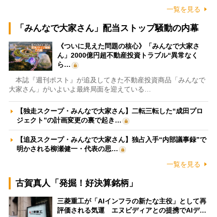
一覧を見る
「みんなで大家さん」配当ストップ騒動の内幕
《ついに見えた問題の核心》「みんなで大家さ
ん」2000億円超不動産投資トラブル“異常なく
ら…
本誌『週刊ポスト』が追及してきた不動産投資商品「みんなで
大家さん」がいよいよ最終局面を迎えている…
【独走スクープ・みんなで大家さん】二転三転した“成田プロ
ジェクト”の計画変更の裏で起き…
【追及スクープ・みんなで大家さん】独占入手“内部議事録”で
明かされる柳瀬健一・代表の思…
一覧を見る
古賀真人「発掘！好決算銘柄」
三菱重工が「AIインフラの新たな主役」として再
評価される気運 エヌビディアとの提携でAIデ…