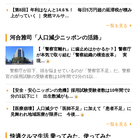
【第8回】年利はなんと14.6％！ 毎日5万円超の延滞税が積み
上がっていく ｜ 突然マルサ…
一覧を見る
河合雅司「人口減少ニッポンの活路」
【「警察官離れ」に歯止めはかかるか？】警察庁
が本気で取り組む「警察組織の構造改革」 実
現…
警察庁が目下、頭を悩ませているのが「警察官不足」だ。警察
官の採用試験の受験者数は10年間で2分の1以…
【安全・安心ニッポンの危機】採用試験受験者数は10年間で2
分の1以下に！ 出生数減がも…
【医療崩壊】人口減少で「医師不足」に加えて「患者不足」に
見舞われ地域医療が限界に 今後…
一覧を見る
快適クルマ生活 乗ってみた、使ってみた