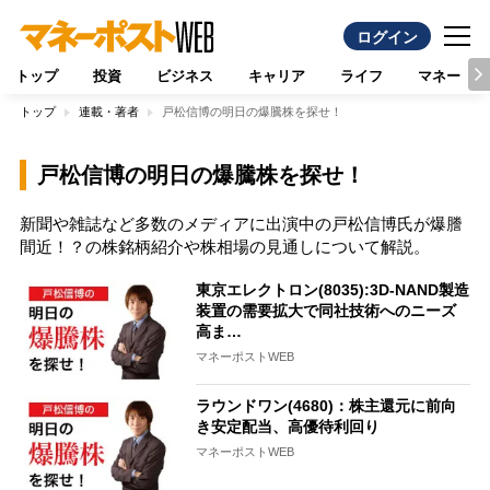
ログイン
トップ
投資
ビジネス
キャリア
ライフ
マネー
トップ
連載・著者
戸松信博の明日の爆騰株を探せ！
戸松信博の明日の爆騰株を探せ！
新聞や雑誌など多数のメディアに出演中の戸松信博氏が爆謄
間近！？の株銘柄紹介や株相場の見通しについて解説。
東京エレクトロン(8035):3D-NAND製造
装置の需要拡大で同社技術へのニーズ
高ま…
マネーポストWEB
ラウンドワン(4680)：株主還元に前向
き安定配当、高優待利回り
マネーポストWEB