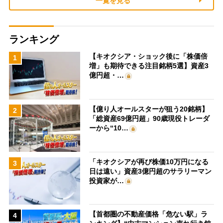
一覧を見る
ランキング
【キオクシア・ショック後に「株価倍
1
増」も期待できる注目銘柄5選】資産3
億円超・…
【億り人オールスターが狙う20銘柄】
2
「総資産69億円超」90歳現役トレーダ
ーから“10…
「キオクシアが再び株価10万円になる
3
日は遠い」資産3億円超のサラリーマン
投資家が…
【首都圏の不動産価格「危ない駅」ラ
4