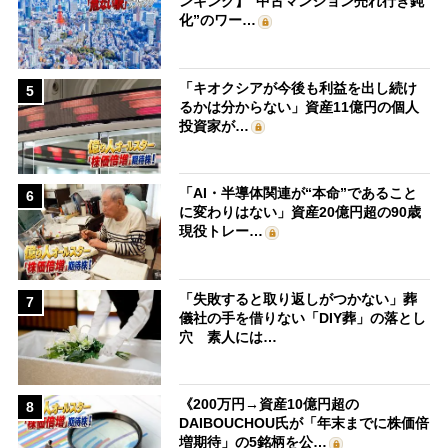
ンキング】“中古マンション売れ行き鈍
化”のワー…
「キオクシアが今後も利益を出し続け
5
るかは分からない」資産11億円の個人
投資家が…
「AI・半導体関連が“本命”であること
6
に変わりはない」資産20億円超の90歳
現役トレー…
「失敗すると取り返しがつかない」葬
7
儀社の手を借りない「DIY葬」の落とし
穴 素人には…
《200万円→資産10億円超の
8
DAIBOUCHOU氏が「年末までに株価倍
増期待」の5銘柄を公…