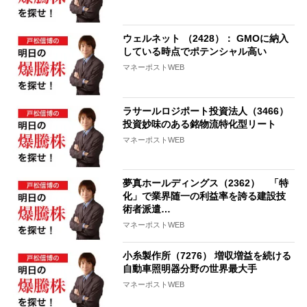
ウェルネット （2428）： GMOに納入
している時点でポテンシャル高い
マネーポストWEB
ラサールロジポート投資法人（3466）
投資妙味のある銘物流特化型リート
マネーポストWEB
夢真ホールディングス（2362） 「特
化」で業界随一の利益率を誇る建設技
術者派遣…
マネーポストWEB
小糸製作所（7276） 増収増益を続ける
自動車照明器分野の世界最大手
マネーポストWEB