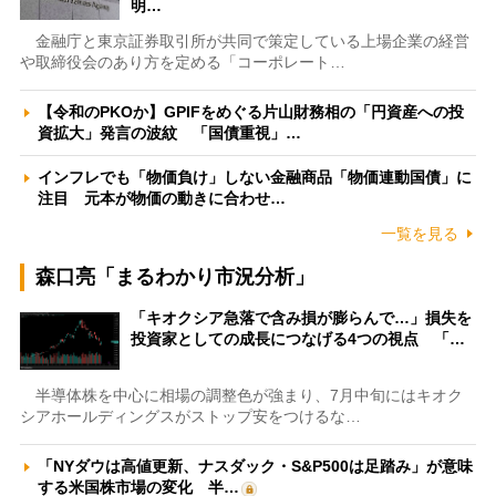
明…
金融庁と東京証券取引所が共同で策定している上場企業の経営
や取締役会のあり方を定める「コーポレート…
【令和のPKOか】GPIFをめぐる片山財務相の「円資産への投
資拡大」発言の波紋 「国債重視」…
インフレでも「物価負け」しない金融商品「物価連動国債」に
注目 元本が物価の動きに合わせ…
一覧を見る
森口亮「まるわかり市況分析」
「キオクシア急落で含み損が膨らんで…」損失を
投資家としての成長につなげる4つの視点 「…
半導体株を中心に相場の調整色が強まり、7月中旬にはキオク
シアホールディングスがストップ安をつけるな…
「NYダウは高値更新、ナスダック・S&P500は足踏み」が意味
する米国株市場の変化 半…