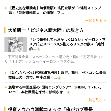
【歴史的な爆騰劇】時価総額10兆円企業が「2連続ストップ
高」「制限値幅拡大」の衝撃 フ…
一覧を見る
大前研一「ビジネス新大陸」の歩き方
「いつ暴発してもおかしくはない」イーロン・マ
スク氏とスペースXが抱えるリスクの数々「絶対
的…
宇宙開発企業「スペースX」の上場で史上初の「兆万長者（ト
リリオネア）」となったイーロン・マスク氏。…
【3メガバンクは純利益5兆円超】銀行、商社、ゼネコンは最高
益続出の一方で、中小企業・…
急増する中国企業の“国籍ロンダリング” SHEIN、TikTok、
Temu…本社機能を海外に移転させ…
一覧を見る
投資ノウハウ満載コミック「俺がカブ番長！」