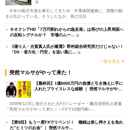
今年の株式市場を牽引してきたAI・半導体関連株に、調整の動
きが広がっている。そうしたなか、再び注目…
キオクシアHD「7万円割れからの急反発」は再びの上昇局面へ
の反転シグナルか？ 市場のムー…
《億り人・古賀真人氏が厳選》野村総合研究所だけじゃない！
「DX・省力化・円安」を追い風に…
一覧を見る
突然マルサがやって来た！
【最終回】1億6000万円の負債と引き換えに手に
入れたプライスレスな経験 ｜ 突然マルサがや…
2009年12月に発行された元FXトレーダー・磯貝清明氏の著書
『突然マルサがやって来た！～FXで10億円稼い…
【第9回】もう一度FXでリベンジ！ 種銭は差し押さえを免れ
た”ヒミツのお金” ｜ 突然マルサ…