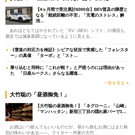
【4ヶ月間で受注累計6000台】BEV普及の障壁と
なる「航続距離の不安」「充電のストレス」解
消…
あれほどもてはやされていた「EV（BEV）シフト」の潮流も、
最近では減速基調になっているように見える。…
《雪道の対応力を検証》シビアな状況で実感した「フォレスタ
ー」の真価 「ターボ」と「スト…
乗り込むと同時に「これが軽？」と戸惑うのには理由があっ
た 「日産ルークス」さらなる躍進…
一覧を見る
大竹聡の「昼酒御免！」
【大竹聡の昼酒御免！】「ネグローニ」「山崎」
「マンハッタン」新宿三丁目の隠れ家バーで1…
お酒はいつ飲んでもいいものだが、昼から飲むお酒にはまた格
別の味わいがある――。ライター・作家の大竹…