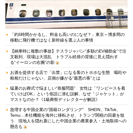
「約5時間かかるし、料金も高いのになぜ？」東京～博多間の
移動に飛行機ではなく新幹線を選ぶ人の事情
【納車時に複数の事故】テスラジャパン“多額のEV補助金”で注
文殺到、現場は大混乱 トラブル続発の背後に見え隠れす
る“イーロンの右腕”の影
お酒を提供する店で「出禁」になる客のトホホな生態 嘔吐や
粗相だけじゃない、店側が嫌がる“最悪の客”とは
猛暑のお葬式で悩ましい“喪服問題” 女性は「ワンピースを着
ていけばOK」という俗説に潜む誤解、なぜ「ジャケット」が
マストなのか？《1級葬祭ディレクターが解説》
急増する中国企業の“国籍ロンダリング” SHEIN、TikTok、
Temu…本社機能を海外に移転させ、トランプ関税の回避を狙
う 現地人を隠れ蓑にした中国企業の農業参入・土地取得への
懸念も