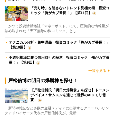
「売り時」を逃さないトレンド見極め術 投資コ
ミック「俺がカブ番長！」【第11回】
かつて投資情報雑誌「マネーポスト」にて、圧倒的な情報量が
詰め込まれた「天下無敵の株コミック」とし…
テクニカル分析・集中講義 投資コミック「俺がカブ番長！」
【第10回】
不透明相場に勝つ信用取引の極意 投資コミック「俺がカブ番
長！」【第9回】
一覧を見る
戸松信博の明日の爆騰株を探せ！
【戸松信博氏「明日の爆騰株」を探せ】トーメン
デバイス：サムスンを通じて世界のAIメモリ需
要…
新聞や雑誌など多数の金融メディアに出演するグローバルリン
クアドバイザーズ代表の戸松信博氏が、最新…