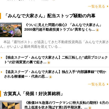
一覧を見る
「みんなで大家さん」配当ストップ騒動の内幕
《ついに見えた問題の核心》「みんなで大家さん」
2000億円超不動産投資トラブル“異常なくら…
本誌『週刊ポスト』が追及してきた不動産投資商品「みんなで大家さ
ん」がいよいよ最終局面を迎えている…
【独走スクープ・みんなで大家さん】二転三転した“成田プロジェク
ト”の計画変更の裏で起き…
【追及スクープ・みんなで大家さん】独占入手“内部議事録”で明か
される柳瀬健一・代表の思…
一覧を見る
古賀真人「発掘！好決算銘柄」
《株価34％急落のワークマンに特大反転の期待》6月の
売上低迷を吹き飛ばす第1四半期決算、…