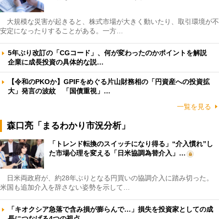
大規模な災害が起きると、株式市場が大きく動いたり、取引環境が不
安定になったりすることがある。一方…
5年ぶり改訂の「CGコード」、何が変わったのかポイントを解説
企業に成長投資の具体的な説…
【令和のPKOか】GPIFをめぐる片山財務相の「円資産への投資拡
大」発言の波紋 「国債重視」…
一覧を見る
森口亮「まるわかり市況分析」
「トレンド転換のスイッチになり得る」“介入慣れ”し
た市場心理を変える「日米協調為替介入」…
日米両政府が、約28年ぶりとなる円買いの協調介入に踏み切った。
米国も追加介入を辞さない姿勢を示して…
「キオクシア急落で含み損が膨らんで…」損失を投資家としての成
長につなげる4つの視点 …