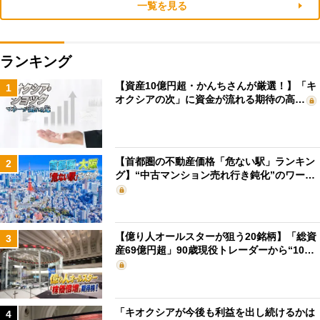
一覧を見る
ランキング
【資産10億円超・かんちさんが厳選！】「キ
1
オクシアの次」に資金が流れる期待の高…
【首都圏の不動産価格「危ない駅」ランキン
2
グ】“中古マンション売れ行き鈍化”のワー…
【億り人オールスターが狙う20銘柄】「総資
3
産69億円超」90歳現役トレーダーから“10…
「キオクシアが今後も利益を出し続けるかは
4