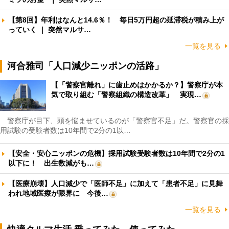
【第8回】年利はなんと14.6％！ 毎日5万円超の延滞税が積み上が
っていく ｜ 突然マルサ…
一覧を見る
河合雅司「人口減少ニッポンの活路」
【「警察官離れ」に歯止めはかかるか？】警察庁が本
気で取り組む「警察組織の構造改革」 実現…
警察庁が目下、頭を悩ませているのが「警察官不足」だ。警察官の採
用試験の受験者数は10年間で2分の1以…
【安全・安心ニッポンの危機】採用試験受験者数は10年間で2分の1
以下に！ 出生数減がも…
【医療崩壊】人口減少で「医師不足」に加えて「患者不足」に見舞
われ地域医療が限界に 今後…
一覧を見る