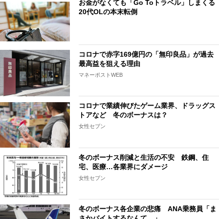
お金がなくても「Go Toトラベル」しまくる
20代OLの本末転倒
コロナで赤字169億円の「無印良品」が過去
最高益を狙える理由
マネーポストWEB
コロナで業績伸びたゲーム業界、ドラッグス
トアなど 冬のボーナスは？
女性セブン
冬のボーナス削減と生活の不安 鉄鋼、住
宅、医療…各業界にダメージ
女性セブン
冬のボーナス各企業の悲痛 ANA乗務員「ま
さかバイトするなんて…」