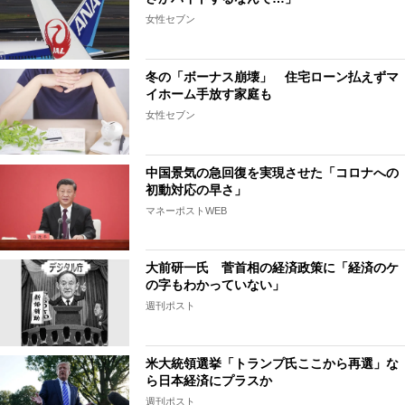
女性セブン
冬の「ボーナス崩壊」 住宅ローン払えずマ
イホーム手放す家庭も
女性セブン
中国景気の急回復を実現させた「コロナへの
初動対応の早さ」
マネーポストWEB
大前研一氏 菅首相の経済政策に「経済のケ
の字もわかっていない」
週刊ポスト
米大統領選挙「トランプ氏ここから再選」な
ら日本経済にプラスか
週刊ポスト