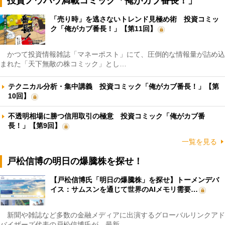
投資ノウハウ満載コミック「俺がカブ番長！」
「売り時」を逃さないトレンド見極め術 投資コミッ
ク「俺がカブ番長！」【第11回】
かつて投資情報雑誌「マネーポスト」にて、圧倒的な情報量が詰め込
まれた「天下無敵の株コミック」とし…
テクニカル分析・集中講義 投資コミック「俺がカブ番長！」【第
10回】
不透明相場に勝つ信用取引の極意 投資コミック「俺がカブ番
長！」【第9回】
一覧を見る
戸松信博の明日の爆騰株を探せ！
【戸松信博氏「明日の爆騰株」を探せ】トーメンデバ
イス：サムスンを通じて世界のAIメモリ需要…
新聞や雑誌など多数の金融メディアに出演するグローバルリンクアド
バイザーズ代表の戸松信博氏が、最新…