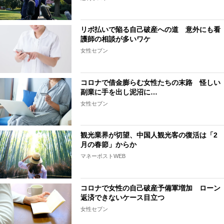
リボ払いで陥る自己破産への道 意外にも看
護師の相談が多いワケ
女性セブン
コロナで借金膨らむ女性たちの末路 怪しい
副業に手を出し泥沼に…
女性セブン
観光業界が切望、中国人観光客の復活は「2
月の春節」からか
マネーポストWEB
コロナで女性の自己破産予備軍増加 ローン
返済できないケース目立つ
女性セブン