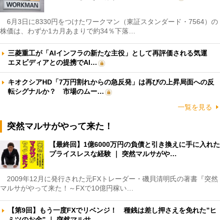
6月3日に8330円をつけたワークマン（東証スタンダード・7564）の
株価は、わずか1カ月あまりで約34％下落…
三菱重工が「AIインフラの新たな主役」として再評価される気運
エヌビディアとの提携でAI…
キオクシアHD「7万円割れからの急反発」は再びの上昇局面への反
転シグナルか？ 市場のムー…
一覧を見る
突然マルサがやって来た！
【最終回】1億6000万円の負債と引き換えに手に入れた
プライスレスな経験 ｜ 突然マルサがや…
2009年12月に発行された元FXトレーダー・磯貝清明氏の著書『突然
マルサがやって来た！～FXで10億円稼い…
【第9回】もう一度FXでリベンジ！ 種銭は差し押さえを免れた”ヒ
ミツのお金” ｜ 突然マルサ…