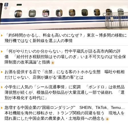
「約5時間かかるし、料金も高いのになぜ？」東京～博多間の移動に
飛行機ではなく新幹線を選ぶ人の事情
「何がやりたいのか分からない」竹中平蔵氏が語る高市内閣の評
価 「給付付き税額控除はその場しのぎ」いま不可欠なのは“社会保
障制度の改革議論”と指摘
お酒を提供する店で「出禁」になる客のトホホな生態 嘔吐や粗相
だけじゃない、店側が嫌がる“最悪の客”とは
小学生に人気の「シール流通事情」に変調 「ボンドロ」は依然品
薄状態が続くが、模倣品や類似品が大量流通し一部で値崩れ 「選
別が本格化する時代に」
急増する中国企業の“国籍ロンダリング” SHEIN、TikTok、Temu…
本社機能を海外に移転させ、トランプ関税の回避を狙う 現地人を
隠れ蓑にした中国企業の農業参入・土地取得への懸念も