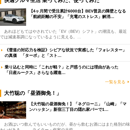
快適クルマ生活 乗ってみた、使ってみた
【4ヶ月間で受注累計6000台】BEV普及の障壁となる
「航続距離の不安」「充電のストレス」解消…
あれほどもてはやされていた「EV（BEV）シフト」の潮流も、最近
では減速基調になっているように見える。…
《雪道の対応力を検証》シビアな状況で実感した「フォレスター」
の真価 「ターボ」と「スト…
乗り込むと同時に「これが軽？」と戸惑うのには理由があった
「日産ルークス」さらなる躍進…
一覧を見る
大竹聡の「昼酒御免！」
【大竹聡の昼酒御免！】「ネグローニ」「山崎」「マ
ンハッタン」新宿三丁目の隠れ家バーで1…
お酒はいつ飲んでもいいものだが、昼から飲むお酒にはまた格別の味
わいがある――。ライター・作家の大竹…