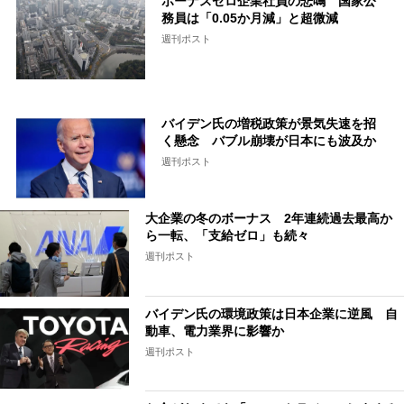
ボーナスゼロ企業社員の悲鳴 国家公
務員は「0.05か月減」と超微減
週刊ポスト
バイデン氏の増税政策が景気失速を招
く懸念 バブル崩壊が日本にも波及か
週刊ポスト
大企業の冬のボーナス 2年連続過去最高か
ら一転、「支給ゼロ」も続々
週刊ポスト
バイデン氏の環境政策は日本企業に逆風 自
動車、電力業界に影響か
週刊ポスト