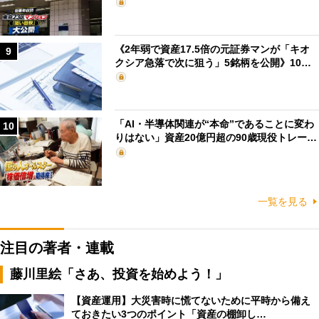
《2年弱で資産17.5倍の元証券マンが「キオ
9
クシア急落で次に狙う」5銘柄を公開》10…
「AI・半導体関連が“本命”であることに変わ
10
りはない」資産20億円超の90歳現役トレー…
一覧を見る
注目の著者・連載
藤川里絵「さあ、投資を始めよう！」
【資産運用】大災害時に慌てないために平時から備え
ておきたい3つのポイント「資産の棚卸し…