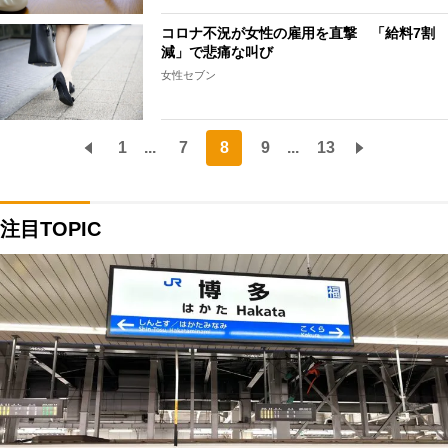
コロナ不況が女性の雇用を直撃 「給料7割
減」で悲痛な叫び
女性セブン
1
...
7
8
9
...
13
注目TOPIC