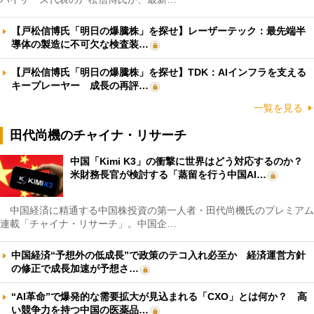
【戸松信博氏「明日の爆騰株」を探せ】レーザーテック：最先端半
導体の製造に不可欠な検査装…
【戸松信博氏「明日の爆騰株」を探せ】TDK：AIインフラを支える
キープレーヤー 成長の再評…
一覧を見る
田代尚機のチャイナ・リサーチ
中国「Kimi K3」の衝撃に世界はどう対応するのか？
米財務長官が検討する「蒸留を行う中国AI…
中国経済に精通する中国株投資の第一人者・田代尚機氏のプレミアム
連載「チャイナ・リサーチ」。中国企…
中国経済“予想外の低成長”で政策のテコ入れ必至か 経済運営方針
の修正で成長加速が予想さ…
“AI革命”で爆発的な需要拡大が見込まれる「CXO」とは何か？ 高
い競争力を持つ中国の医薬品…