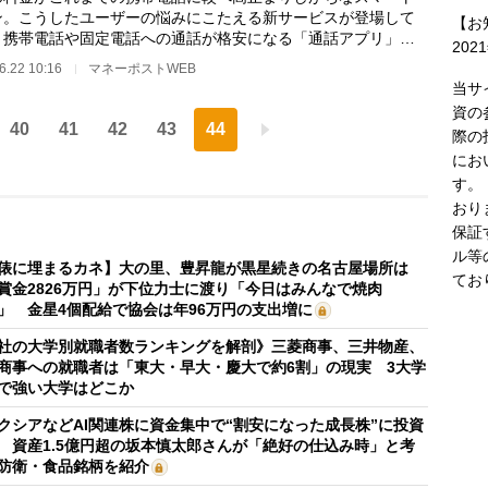
ン。こうしたユーザーの悩みにこたえる新サービスが登場して
【お
。携帯電話や固定電話への通話が格安になる「通話アプリ」
202
013年末には、楽…
6.22 10:16
マネーポストWEB
当サ
資の
40
41
42
43
44
際の
にお
す。
おり
保証
ル等
俵に埋まるカネ】大の里、豊昇龍が黒星続きの名古屋場所は
てお
賞金2826万円」が下位力士に渡り「今日はみんなで焼肉
」 金星4個配給で協会は年96万円の支出増に
社の大学別就職者数ランキングを解剖》三菱商事、三井物産、
商事への就職者は「東大・早大・慶大で約6割」の現実 3大学
で強い大学はどこか
クシアなどAI関連株に資金集中で“割安になった成長株”に投資
 資産1.5億円超の坂本慎太郎さんが「絶好の仕込み時」と考
防衛・食品銘柄を紹介