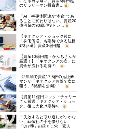
になる日は遠い」資産3億円超
のサラリーマン投資家…
「AI・半導体関連が“本命”であ
ることに変わりはない」資産20
億円超の90歳現役トレ…
【キオクシア・ショック後に
「株価倍増」も期待できる注目
銘柄5選】資産3億円超…
【資産10億円超・かんちさんが
厳選！】「キオクシアの次」に
資金が流れる期待の…
《2年弱で資産17.5倍の元証券
マンが「キオクシア急落で次に
狙う」5銘柄を公開》1…
【資産11億円マック・チェリー
さん厳選「キオクシア・ショッ
ク」後に大化け期待4…
「失敗すると取り返しがつかな
い」葬儀社の手を借りない
「DIY葬」の落とし穴 素人