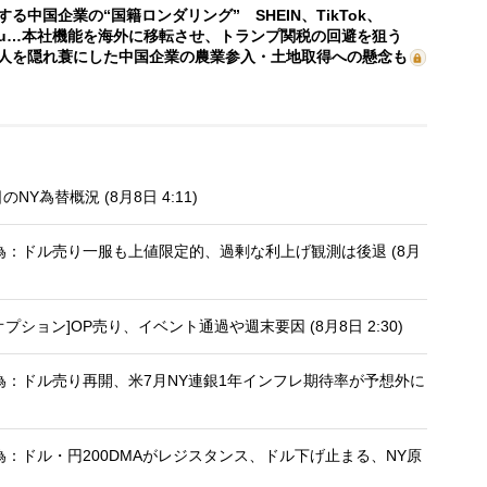
する中国企業の“国籍ロンダリング” SHEIN、TikTok、
mu…本社機能を海外に移転させ、トランプ関税の回避を狙う
人を隠れ蓑にした中国企業の農業参入・土地取得への懸念も
為替概況 (8月8日 4:11)
為：ドル売り一服も上値限定的、過剰な利上げ観測は後退 (8月
ション]OP売り、イベント通過や週末要因 (8月8日 2:30)
為：ドル売り再開、米7月NY連銀1年インフレ期待率が予想外に
：ドル・円200DMAがレジスタンス、ドル下げ止まる、NY原