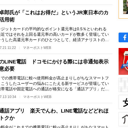
卓郎氏が「これはお得だ」というJR東日本のカ
活用術
ジットカードの平均的なポイント還元率は0.5％といわれる
最近ではそれを上回る還元率の高いカードが数多く登場してい
そうした高還元率カードのひとつとして、経済アナリストの森
郎氏が自身でも活…
7.21 11:22
マネーポストWEB
のLINE電話 ドコモにかける際には非通知表示
意必要
までの携帯電話に較べ使用料金が高止まりしがちなスマートフ
。こうしたユーザーの悩みにこたえる新サービスが登場してい
携帯電話や固定電話への通話が格安になる「通話アプリ」だ。
3年末には、楽天…
7.13 10:34
マネーポストWEB
通話アプリ 楽天でんわ、LINE電話などどれほ
トクか
の料金がこれまでの携帯電話に較べ高止まりしがちなスマート