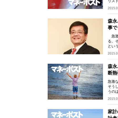
リス
＊ 
2015.0
森永
事で
急激
る。
とい
身が
2015.0
森永
断熱
急激
そう
うの
も光
2015.0
家計