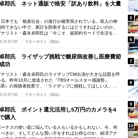
卓郎氏 ネット通販で格安「訳あり飲料」を大量
5
、日本でも「格差社会」の進行が確実視されている。収入の伸
期待できない中で、家計を防衛するにはどうすればよいのか。
アナリスト・森永卓郎氏は「今こそ、超節約モードで生活を防
ていく必要があ…
6
4.15 07:00
マネーポスト（雑誌）
卓郎氏 ライザップ挑戦で糖尿病改善し医療費節
7
成功
アナリスト・森永卓郎氏のライザップCM出演が大きな話題を呼
いる。昨年10月に放送された『TBSオールスター感謝祭』
8
BS系）の視聴者投票で、「ライザップに挑戦してほしい人」の1
選出された森永氏は、…
3.15 07:00
マネーポスト（雑誌）
9
卓郎氏 ポイント還元活用し5万円のカメラを4
で購入
10
ボーナスの使い道に悩んでいる人もいるかもしれない。今、何
うべきか、そしてどんな買い方をすればお得なのか、経済アナ