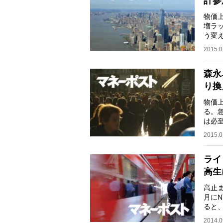
計参
物価
増ラ
う変
太氏
2015.0
森永
り換
物価
る。
は必
か。
2015.0
ライ
高生
高止
月にN
ると
「話
2014.0