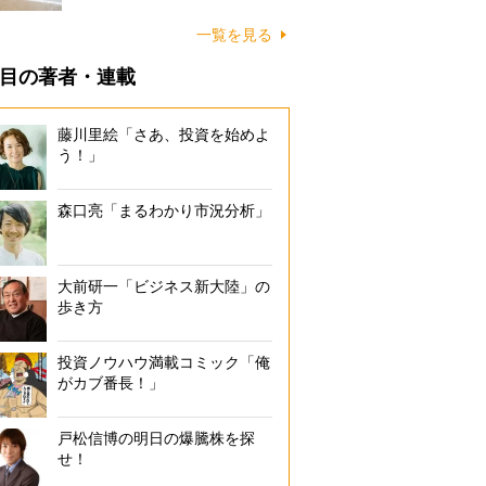
に…
一覧を見る
目の著者・連載
藤川里絵「さあ、投資を始めよ
う！」
森口亮「まるわかり市況分析」
大前研一「ビジネス新大陸」の
歩き方
投資ノウハウ満載コミック「俺
がカブ番長！」
戸松信博の明日の爆騰株を探
せ！