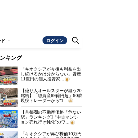
ンド
ログイン
ンキング
「キオクシアが今後も利益を出
し続けるかは分からない」資産
11億円の個人投資家…
【億り人オールスターが狙う20
銘柄】「総資産69億円超」90歳
現役トレーダーから“1…
【首都圏の不動産価格「危ない
駅」ランキング】“中古マンシ
ョン売れ行き鈍化”のワ…
「キオクシアが再び株価10万円