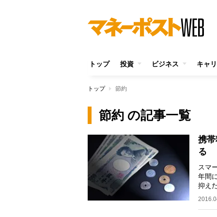
トップ
投資
ビジネス
キャリ
トップ
節約
節約 の記事一覧
携帯
る
スマー
年間
抑え
ある
2016.0