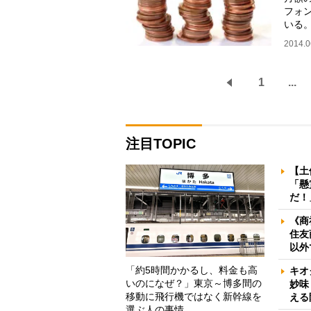
フォ
いる
だ。2
2014.0
1
...
注目TOPIC
【土
「懸
だ！
《商
住友
以外
「約5時間かかるし、料金も高
キオ
いのになぜ？」東京～博多間の
妙味
移動に飛行機ではなく新幹線を
える
選ぶ人の事情