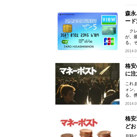
森永
ード
クレ
が、
る。
永卓
2014.0
格安
に注
これ
ォン
る。
201
2014.0
格安
どお
月額