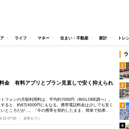
ア
ライフ
マネー
住まい・不動産
家計
トレ
ラ
1
料金 有料アプリとプラン見直しで安く抑えられ
2
トフォンの月額利用料は、平均約7000円（BIGLOBE調べ）。
にすると、約8万4000円にもなる。携帯電話料金は少しでも安く
3
たいところだが…。「今の携帯を契約したまま、簡単で効果が
のが、月額費の有…
4.22 07:00
女性セブン
4