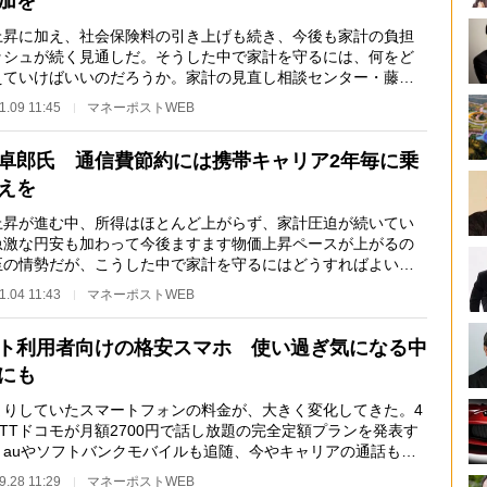
加を
上昇に加え、社会保険料の引き上げも続き、今後も家計の負担
ッシュが続く見通しだ。そうした中で家計を守るには、何をど
えていけばいいのだろうか。家計の見直し相談センター・藤川
が、家計を守る…
1.09 11:45
マネーポストWEB
卓郎氏 通信費節約には携帯キャリア2年毎に乗
えを
上昇が進む中、所得はほとんど上がらず、家計圧迫が続いてい
急激な円安も加わって今後ますます物価上昇ペースが上がるの
至の情勢だが、こうした中で家計を守るにはどうすればよいの
経済アナリスト…
1.04 11:43
マネーポストWEB
ト利用者向けの格安スマホ 使い過ぎ気になる中
にも
まりしていたスマートフォンの料金が、大きく変化してきた。4
TTドコモが月額2700円で話し放題の完全定額プランを発表す
、auやソフトバンクモバイルも追随、今やキャリアの通話も
し放題」が定番の…
9.28 11:29
マネーポストWEB