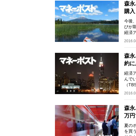
森永
購入
今後
びが
経済
衛し
2016.0
森永
約に
経済
んで
（T
位に
2016.0
森永
万円
夏の
を買