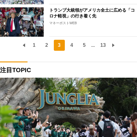
トランプ大統領がアメリカ全土に広める「コ
ロナ軽視」の行き着く先
マネーポストWEB
1
2
3
4
5
...
13
注目TOPIC