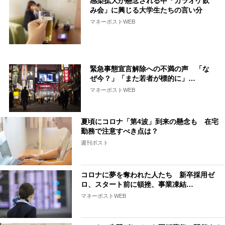
感染拡大が懸念される中「カラオケ飲
み会」に興じる大学生たちの言い分
マネーポストWEB
緊急事態宣言解除への不満の声 「な
ぜ今？」「また若者が標的に」…
マネーポストWEB
夏頃にコロナ「第4波」到来の懸念も 在宅
勤務で注意すべき点は？
週刊ポスト
コロナに夢を奪われた人たち 新卒採用ゼ
ロ、スタート前に頓挫、事業凍結…
マネーポストWEB