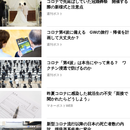
コロナで先延ばしていた冠婚葬祭 開催する
際の新様式と注意点
週刊ポスト
コロナ第4波に備える GWの旅行・帰省を計
画して大丈夫か？
週刊ポスト
コロナ「第4波」は本当にやって来る？ ワ
クチン浸透で防げるのか
週刊ポスト
昨夏コロナに感染した就活生の不安「面接で
聞かれたらどうしよう」
マネーポストWEB
新型コロナ流行以降の日本の死亡者数の内
訳、呼吸器系疾患に変化