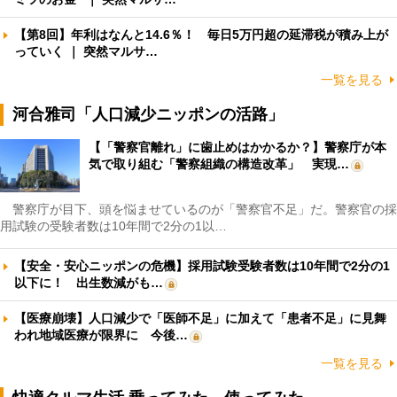
【第8回】年利はなんと14.6％！ 毎日5万円超の延滞税が積み上が
っていく ｜ 突然マルサ…
一覧を見る
河合雅司「人口減少ニッポンの活路」
【「警察官離れ」に歯止めはかかるか？】警察庁が本
気で取り組む「警察組織の構造改革」 実現…
警察庁が目下、頭を悩ませているのが「警察官不足」だ。警察官の採
用試験の受験者数は10年間で2分の1以…
【安全・安心ニッポンの危機】採用試験受験者数は10年間で2分の1
以下に！ 出生数減がも…
【医療崩壊】人口減少で「医師不足」に加えて「患者不足」に見舞
われ地域医療が限界に 今後…
一覧を見る