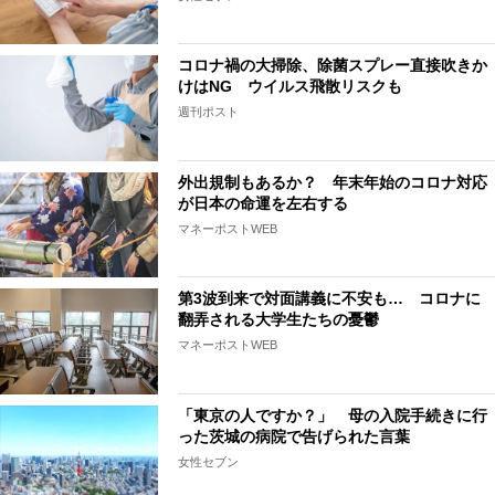
コロナ禍の大掃除、除菌スプレー直接吹きか
けはNG ウイルス飛散リスクも
週刊ポスト
外出規制もあるか？ 年末年始のコロナ対応
が日本の命運を左右する
マネーポストWEB
第3波到来で対面講義に不安も… コロナに
翻弄される大学生たちの憂鬱
マネーポストWEB
「東京の人ですか？」 母の入院手続きに行
った茨城の病院で告げられた言葉
女性セブン