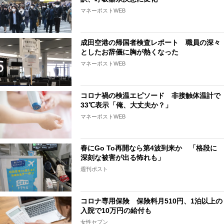
マネーポストWEB
成田空港の帰国者検査レポート 職員の深々
としたお辞儀に胸が熱くなった
マネーポストWEB
コロナ禍の検温エピソード 非接触体温計で
33℃表示「俺、大丈夫か？」
マネーポストWEB
春にGo To再開なら第4波到来か 「格段に
深刻な被害が出る怖れも」
週刊ポスト
コロナ専用保険 保険料月510円、1泊以上の
入院で10万円の給付も
女性セブン