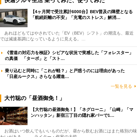
快適クルマ生活 乗ってみた、使ってみた
【4ヶ月間で受注累計6000台】BEV普及の障壁となる
「航続距離の不安」「充電のストレス」解消…
あれほどもてはやされていた「EV（BEV）シフト」の潮流も、最近
では減速基調になっているように見える。…
《雪道の対応力を検証》シビアな状況で実感した「フォレスター」
の真価 「ターボ」と「スト…
乗り込むと同時に「これが軽？」と戸惑うのには理由があった
「日産ルークス」さらなる躍進…
一覧を見る
大竹聡の「昼酒御免！」
【大竹聡の昼酒御免！】「ネグローニ」「山崎」「マ
ンハッタン」新宿三丁目の隠れ家バーで1…
お酒はいつ飲んでもいいものだが、昼から飲むお酒にはまた格別の味
わいがある――。ライター・作家の大竹…