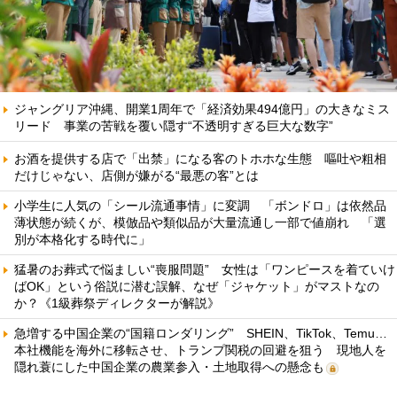
ジャングリア沖縄、開業1周年で「経済効果494億円」の大きなミス
リード 事業の苦戦を覆い隠す“不透明すぎる巨大な数字”
お酒を提供する店で「出禁」になる客のトホホな生態 嘔吐や粗相
だけじゃない、店側が嫌がる“最悪の客”とは
小学生に人気の「シール流通事情」に変調 「ボンドロ」は依然品
薄状態が続くが、模倣品や類似品が大量流通し一部で値崩れ 「選
別が本格化する時代に」
猛暑のお葬式で悩ましい“喪服問題” 女性は「ワンピースを着ていけ
ばOK」という俗説に潜む誤解、なぜ「ジャケット」がマストなの
か？《1級葬祭ディレクターが解説》
急増する中国企業の“国籍ロンダリング” SHEIN、TikTok、Temu…
本社機能を海外に移転させ、トランプ関税の回避を狙う 現地人を
隠れ蓑にした中国企業の農業参入・土地取得への懸念も