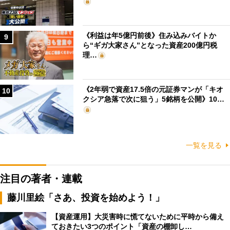
《利益は年5億円前後》住み込みバイトか
9
ら“ギガ大家さん”となった資産200億円税
理…
《2年弱で資産17.5倍の元証券マンが「キオ
10
クシア急落で次に狙う」5銘柄を公開》10…
一覧を見る
注目の著者・連載
藤川里絵「さあ、投資を始めよう！」
【資産運用】大災害時に慌てないために平時から備え
ておきたい3つのポイント「資産の棚卸し…