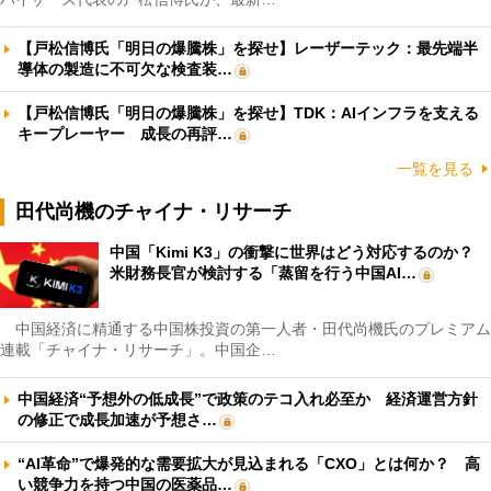
【戸松信博氏「明日の爆騰株」を探せ】レーザーテック：最先端半
導体の製造に不可欠な検査装…
【戸松信博氏「明日の爆騰株」を探せ】TDK：AIインフラを支える
キープレーヤー 成長の再評…
一覧を見る
田代尚機のチャイナ・リサーチ
中国「Kimi K3」の衝撃に世界はどう対応するのか？
米財務長官が検討する「蒸留を行う中国AI…
中国経済に精通する中国株投資の第一人者・田代尚機氏のプレミアム
連載「チャイナ・リサーチ」。中国企…
中国経済“予想外の低成長”で政策のテコ入れ必至か 経済運営方針
の修正で成長加速が予想さ…
“AI革命”で爆発的な需要拡大が見込まれる「CXO」とは何か？ 高
い競争力を持つ中国の医薬品…