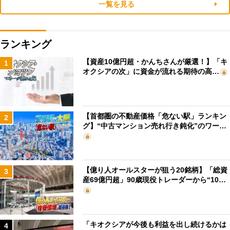
一覧を見る
ランキング
【資産10億円超・かんちさんが厳選！】「キ
1
オクシアの次」に資金が流れる期待の高…
【首都圏の不動産価格「危ない駅」ランキン
2
グ】“中古マンション売れ行き鈍化”のワー…
【億り人オールスターが狙う20銘柄】「総資
3
産69億円超」90歳現役トレーダーから“10…
「キオクシアが今後も利益を出し続けるかは
4