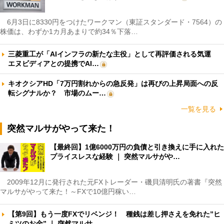
6月3日に8330円をつけたワークマン（東証スタンダード・7564）の
株価は、わずか1カ月あまりで約34％下落…
三菱重工が「AIインフラの新たな主役」として再評価される気運
エヌビディアとの提携でAI…
キオクシアHD「7万円割れからの急反発」は再びの上昇局面への反
転シグナルか？ 市場のムー…
一覧を見る
突然マルサがやって来た！
【最終回】1億6000万円の負債と引き換えに手に入れた
プライスレスな経験 ｜ 突然マルサがや…
2009年12月に発行された元FXトレーダー・磯貝清明氏の著書『突然
マルサがやって来た！～FXで10億円稼い…
【第9回】もう一度FXでリベンジ！ 種銭は差し押さえを免れた”ヒ
ミツのお金” ｜ 突然マルサ…