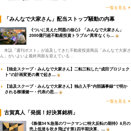
一覧を見る
「みんなで大家さん」配当ストップ騒動の内幕
《ついに見えた問題の核心》「みんなで大家さん」
2000億円超不動産投資トラブル“異常なくら…
本誌『週刊ポスト』が追及してきた不動産投資商品「みんなで大家さ
ん」がいよいよ最終局面を迎えている…
【独走スクープ・みんなで大家さん】二転三転した“成田プロジェク
ト”の計画変更の裏で起き…
【追及スクープ・みんなで大家さん】独占入手“内部議事録”で明か
される柳瀬健一・代表の思…
一覧を見る
古賀真人「発掘！好決算銘柄」
《株価34％急落のワークマンに特大反転の期待》6月の
売上低迷を吹き飛ばす第1四半期決算、…