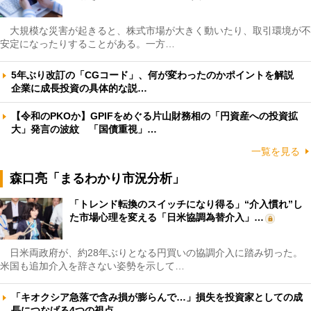
大規模な災害が起きると、株式市場が大きく動いたり、取引環境が不
安定になったりすることがある。一方…
5年ぶり改訂の「CGコード」、何が変わったのかポイントを解説
企業に成長投資の具体的な説…
【令和のPKOか】GPIFをめぐる片山財務相の「円資産への投資拡
大」発言の波紋 「国債重視」…
一覧を見る
森口亮「まるわかり市況分析」
「トレンド転換のスイッチになり得る」“介入慣れ”し
た市場心理を変える「日米協調為替介入」…
日米両政府が、約28年ぶりとなる円買いの協調介入に踏み切った。
米国も追加介入を辞さない姿勢を示して…
「キオクシア急落で含み損が膨らんで…」損失を投資家としての成
長につなげる4つの視点 …