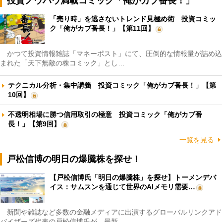
投資ノウハウ満載コミック「俺がカブ番長！」
「売り時」を逃さないトレンド見極め術 投資コミッ
ク「俺がカブ番長！」【第11回】
かつて投資情報雑誌「マネーポスト」にて、圧倒的な情報量が詰め込
まれた「天下無敵の株コミック」とし…
テクニカル分析・集中講義 投資コミック「俺がカブ番長！」【第
10回】
不透明相場に勝つ信用取引の極意 投資コミック「俺がカブ番
長！」【第9回】
一覧を見る
戸松信博の明日の爆騰株を探せ！
【戸松信博氏「明日の爆騰株」を探せ】トーメンデバ
イス：サムスンを通じて世界のAIメモリ需要…
新聞や雑誌など多数の金融メディアに出演するグローバルリンクアド
バイザーズ代表の戸松信博氏が、最新…