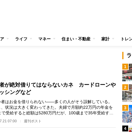
ア
ライフ
マネー
住まい・不動産
家計
トレ
ラ
1
者が絶対借りてはならないカネ カードローンや
2
ッシングなど
者はお金を借りられない――多くの人がそう誤解している。
し、状況は大きく変わってきた。夫婦で月額約22万円の年金を
3
まで受給すると総額は5280万円だが、100歳まで35年受給する
40万円になる。実は…
7.21 07:00
週刊ポスト
4