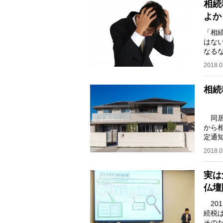
相続
よか
「相
はな
なる
（52
2018.0
相続
同居
から
定通
額と
2018.0
実は
仏壇
20
続税は
その