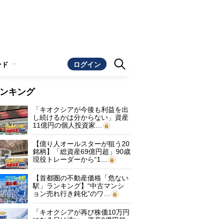
ンド
ログイン
ンキング
「キオクシアが今後も利益を出
し続けるかは分からない」資産
11億円の個人投資家…
【億り人オールスターが狙う20
銘柄】「総資産69億円超」90歳
現役トレーダーから“1…
【首都圏の不動産価格「危ない
駅」ランキング】“中古マンシ
ョン売れ行き鈍化”のワ…
「キオクシアが再び株価10万円