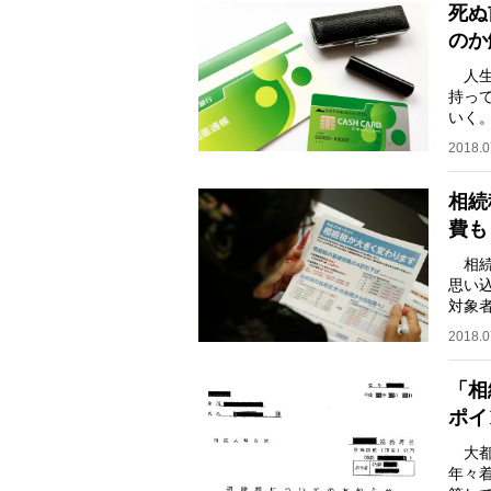
死ぬ
のか
人生
持っ
いく
らい
2018.0
相続
費も
相続
思い
対象
そう
2018.0
「相
ポイ
大都
年々