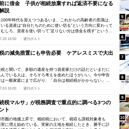
前に借金 子供が相続放棄すれば返済不要になる
解説
5
100年時代を迎えつつあるいま、これからの高齢者の意識は、
ている資産は“自分たちのために使い切る”という方向に変わって
。むしろ、資産を使い切って“足りない分は借金を残す”というく
の発想をし…
6
7.20 16:00
週刊ポスト
税の減免措置にも申告必要 ケアレスミスで大出
7
税と聞いて、多額の遺産を持つ資産家だけの話だといまだに
込んでいる人は、そろそろ考えを改めたほうがいい。今や申告
8
者は一般家庭にまで広がり、「自分は相続税がかからない」、
思っている人ほ…
7.03 16:00
週刊ポスト
9
続税マルサ」が税務調査で重点的に調べる3つの
ント
10
市圏の地価上昇で、相続税において、税収も課税対象者も
着実に増え始めている。実家の土地を相続したとき、勝手に計