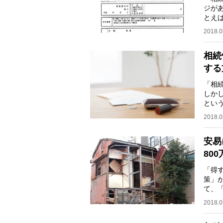
ジが
とえ
とは
2018.0
相続
する
「相
しか
とい
いば
2018.0
安易
80
「得
策」
て、
度があ
2018.0