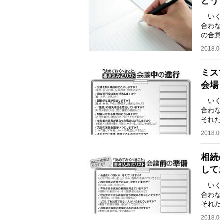
どう
いく
合わ
の合
くる
2018.0
ミス
会場
いく
合わ
それ
の他
2018.0
相続
して
いく
合わ
それ
の他
2018.0