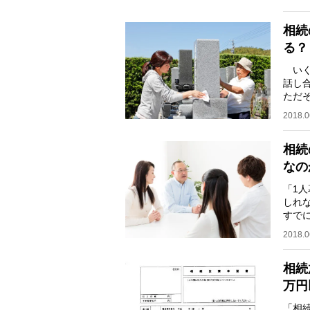
相続
る？
いく
話し
ただ
妹、
2018.0
相続
なの
「1
しれ
すで
た母
2018.0
相続
万円
「相