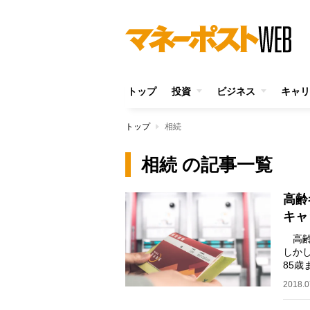
トップ
投資
ビジネス
キャリ
トップ
相続
相続 の記事一覧
高齢
キャ
高齢
しか
85歳
と92
2018.0