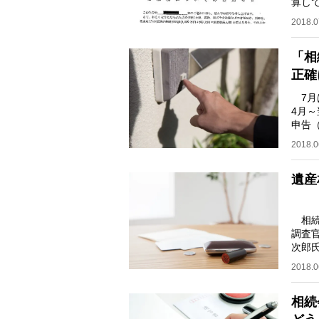
算し
告を
2018.0
「相
正確
7月
4月
申告
度に入
2018.0
遺産
相続
調査
次郎
いう
2018.0
相続