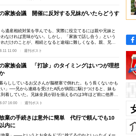
の家族会議 開催に反対する兄妹がいたらどうす
ら遺産相続対策を学んでも、実際に役立てるには親や兄妹と
合わなければ意味がない。しかし、「家族で話し合う」という
それだけのことが、相続となると途端に難しくなる。親、兄
その他の親族、さ…
6.11 11:00
週刊ポスト
の家族会議 「打診」のタイミングはいつが理想
か
人暮らししているお父さんが脳梗塞で倒れた。もう長くないかも
ない」──兄から連絡を受けたA氏が病院に駆けつけると、妹も
に到着していた。兄妹全員が顔を揃えるのは3年ほど前に他界し
の葬儀以来だ。…
6.07 16:00
週刊ポスト
放棄の手続きは意外に簡単 代行で頼んでも10
以内に
続放棄」――というとお金をドブに捨てるのかといったイメー