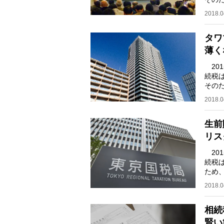
注意
2018.0
タワ
薄く
20
続税は
その
注意
2018.0
生前
リス
20
続税は
ため
注意
2018.0
相続
賢い