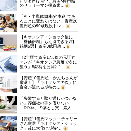
になる日は遠い」資産3億円超
のサラリーマン投資家…
「AI・半導体関連が“本命”であ
ることに変わりはない」資産20
億円超の90歳現役トレ…
【キオクシア・ショック後に
「株価倍増」も期待できる注目
銘柄5選】資産3億円超…
《2年弱で資産17.5倍の元証券
マンが「キオクシア急落で次に
狙う」5銘柄を公開》1…
【資産10億円超・かんちさんが
厳選！】「キオクシアの次」に
資金が流れる期待の…
「失敗すると取り返しがつかな
い」葬儀社の手を借りない
「DIY葬」の落とし穴 素人
に…
【資産11億円マック・チェリー
さん厳選「キオクシア・ショッ
ク」後に大化け期待4…