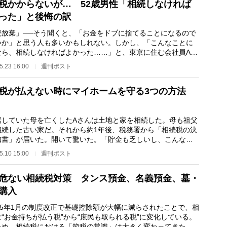
税かからないが… 52歳男性「相続しなければ
った」と後悔の訳
続放棄」──そう聞くと、「お金をドブに捨てることになるので
いか」と思う人も多いかもしれない。しかし、「こんなことに
なら、相続しなければよかった……」と、東京に住む会社員A氏
）は後悔している…
5.23 16:00
週刊ポスト
税が払えない時にマイホームを守る3つの方法
していた母を亡くしたAさんは土地と家を相続した。母も祖父
相続した古い家だ。それから約1年後、税務署から「相続税の決
知書」が届いた。開いて驚いた。「貯金も乏しいし、こんな金
ても払えない…
5.10 15:00
週刊ポスト
危ない相続税対策 タンス預金、名義預金、墓・
購入
15年1月の制度改正で基礎控除額が大幅に減らされたことで、相
“お金持ちが払う税”から“庶民も取られる税”に変化している。
ため、相続税における「節税の常識」は大きく変わってきた。