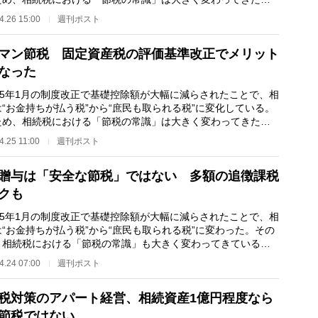
が必要な点は…
4.26 15:00
週刊ポスト
マン節税 固定資産税の評価基準改正でメリット
なった
15年1月の制度改正で基礎控除額が大幅に減らされたことで、相
“お金持ちが払う税”から“庶民も取られる税”に変化している。
ため、相続税における「節税の常識」は大きく変わってきた。
が必要な点は…
4.25 11:00
週刊ポスト
贈与は「安全な節税」ではない 多額の追徴課税
クも
15年1月の制度改正で基礎控除額が大幅に減らされたことで、相
“お金持ちが払う税”から“庶民も取られる税”に変わった。その
、相続税における「節税の常識」も大きく変わってきている。
が必要な点は…
4.24 07:00
週刊ポスト
税対策のアパート経営、相続資産1億円程度なら
節税ではない