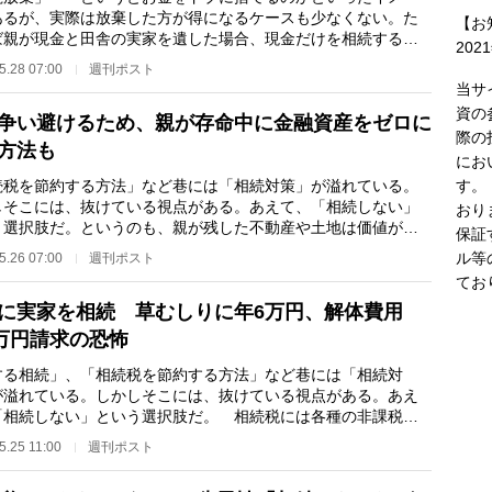
あるが、実際は放棄した方が得になるケースも少なくない。た
【お
ば親が現金と田舎の実家を遺した場合、現金だけを相続するこ
202
できない。しかし…
5.28 07:00
週刊ポスト
当サ
資の
争い避けるため、親が存命中に金融資産をゼロに
際の
方法も
にお
す。
続税を節約する方法」など巷には「相続対策」が溢れている。
しそこには、抜けている視点がある。あえて、「相続しない」
おり
う選択肢だ。というのも、親が残した不動産や土地は価値がな
保証
かりか、余計な…
ル等
5.26 07:00
週刊ポスト
てお
に実家を相続 草むしりに年6万円、解体費用
0万円請求の恐怖
する相続」、「相続税を節約する方法」など巷には「相続対
が溢れている。しかしそこには、抜けている視点がある。あえ
「相続しない」という選択肢だ。 相続税には各種の非課税制
る。最低3600万…
5.25 11:00
週刊ポスト