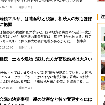
て減免措置を受けられるから相続税の支払いがないと考え、申
しないという、ケ…
7.02 16:00
週刊ポスト
注
続税マルサ」は遺産額と税額、相続人の数もほぼ
に把握
は相続税の税務調査の季節だ。国や地方公共団体の会計年度は
～翌年3月だが、税務署の事業年度は、毎年7月から始まる。確定
（2月～3月）に伴う膨大な会計処理があるからだ。 新事業年
り、7月10日…
6.27 15:00
週刊ポスト
相続 土地や建物で残した方が節税効果は大きい
をめぐってはいまや様々な“対策”情報が氾濫している。元国税
官でベストセラー『やってはいけない老後対策』著者の大村大
氏は対策を始める前に、「相続税対策が必要かを確認する」と
手順がポイン…
6.26 07:00
週刊ポスト
会議の決定事項 親の財産など後で変更するには