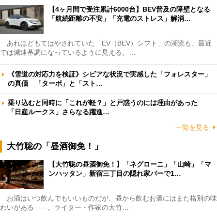
【4ヶ月間で受注累計6000台】BEV普及の障壁となる
「航続距離の不安」「充電のストレス」解消…
あれほどもてはやされていた「EV（BEV）シフト」の潮流も、最近
では減速基調になっているように見える。…
《雪道の対応力を検証》シビアな状況で実感した「フォレスター」
の真価 「ターボ」と「スト…
乗り込むと同時に「これが軽？」と戸惑うのには理由があった
「日産ルークス」さらなる躍進…
一覧を見る
大竹聡の「昼酒御免！」
【大竹聡の昼酒御免！】「ネグローニ」「山崎」「マ
ンハッタン」新宿三丁目の隠れ家バーで1…
お酒はいつ飲んでもいいものだが、昼から飲むお酒にはまた格別の味
わいがある――。ライター・作家の大竹…