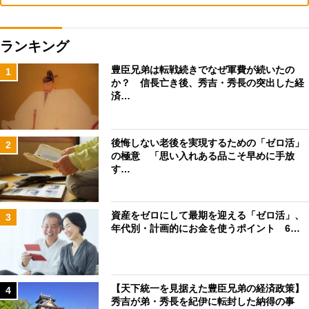
ランキング
豊臣兄弟は転戦続きでなぜ軍費が続いたの
1
か？ 信長亡き後、秀吉・秀長の突出した経
済…
後悔しない老後を実現するための「ゼロ活」
2
の極意 「思い入れある品こそ早めに手放
す…
資産をゼロにして最期を迎える「ゼロ活」、
3
年代別・計画的にお金を使うポイント 6…
【天下統一を見据えた豊臣兄弟の経済政策】
4
秀吉が弟・秀長を紀伊に転封した納得の事