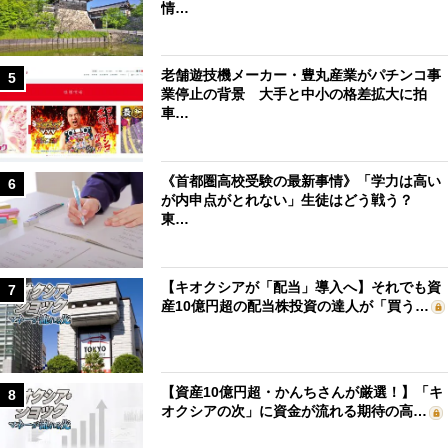
情…
老舗遊技機メーカー・豊丸産業がパチンコ事
5
業停止の背景 大手と中小の格差拡大に拍
車…
《首都圏高校受験の最新事情》「学力は高い
6
が内申点がとれない」生徒はどう戦う？
東…
【キオクシアが「配当」導入へ】それでも資
7
産10億円超の配当株投資の達人が「買う…
【資産10億円超・かんちさんが厳選！】「キ
8
オクシアの次」に資金が流れる期待の高…