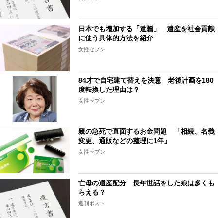
日本でも増加する「遺贈」 遺産を社会貢献
に使う具体的方法を紹介
女性セブン
84才で自宅建て替えを決意 老後計画を180
度転換した理由は？
女性セブン
親の急死で直面するお金問題 「相続、名義
変更、通販などの整理に1年」
女性セブン
亡母の遺産配分 長年世話をした娘は多くも
らえる？
週刊ポスト