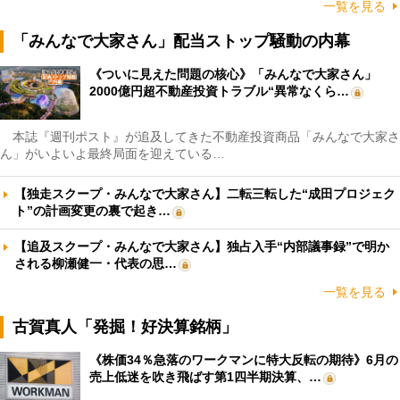
一覧を見る
「みんなで大家さん」配当ストップ騒動の内幕
《ついに見えた問題の核心》「みんなで大家さん」
2000億円超不動産投資トラブル“異常なくら…
本誌『週刊ポスト』が追及してきた不動産投資商品「みんなで大家さ
ん」がいよいよ最終局面を迎えている…
【独走スクープ・みんなで大家さん】二転三転した“成田プロジェク
ト”の計画変更の裏で起き…
【追及スクープ・みんなで大家さん】独占入手“内部議事録”で明か
される柳瀬健一・代表の思…
一覧を見る
古賀真人「発掘！好決算銘柄」
《株価34％急落のワークマンに特大反転の期待》6月の
売上低迷を吹き飛ばす第1四半期決算、…