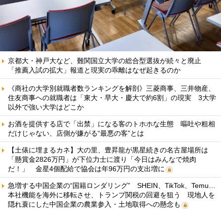
京都大・神戸大など、難関国立大学の総合型選抜が続々と廃止
「推薦入試の拡大」報道と現実の乖離はなぜ起きるのか
《商社の大学別就職者数ランキングを解剖》三菱商事、三井物産、
住友商事への就職者は「東大・早大・慶大で約6割」の現実 3大学
以外で強い大学はどこか
お酒を提供する店で「出禁」になる客のトホホな生態 嘔吐や粗相
だけじゃない、店側が嫌がる“最悪の客”とは
【土俵に埋まるカネ】大の里、豊昇龍が黒星続きの名古屋場所は
「懸賞金2826万円」が下位力士に渡り「今日はみんなで焼肉
だ！」 金星4個配給で協会は年96万円の支出増に
急増する中国企業の“国籍ロンダリング” SHEIN、TikTok、Temu…
本社機能を海外に移転させ、トランプ関税の回避を狙う 現地人を
隠れ蓑にした中国企業の農業参入・土地取得への懸念も