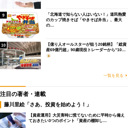
「北海道で知らない人はいない！」道民熱愛
9
のカップ焼きそば「やきそば弁当」、最大
の…
【億り人オールスターが狙う20銘柄】「総資
10
産69億円超」90歳現役トレーダーから“10…
一覧を見る
注目の著者・連載
藤川里絵「さあ、投資を始めよう！」
【資産運用】大災害時に慌てないために平時から備え
ておきたい3つのポイント「資産の棚卸し…