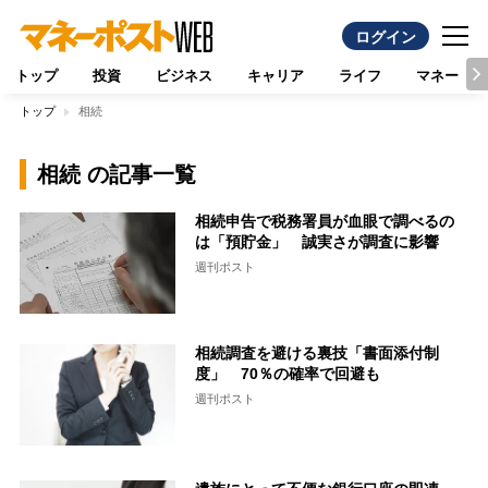
ログイン
トップ
投資
ビジネス
キャリア
ライフ
マネー
トップ
相続
相続 の記事一覧
相続申告で税務署員が血眼で調べるの
は「預貯金」 誠実さが調査に影響
週刊ポスト
相続調査を避ける裏技「書面添付制
度」 70％の確率で回避も
週刊ポスト