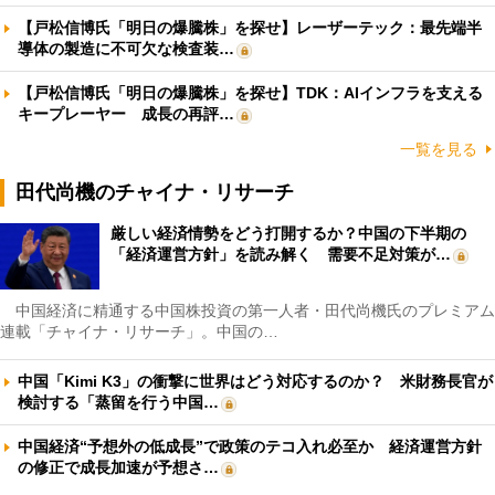
【戸松信博氏「明日の爆騰株」を探せ】レーザーテック：最先端半
導体の製造に不可欠な検査装…
【戸松信博氏「明日の爆騰株」を探せ】TDK：AIインフラを支える
キープレーヤー 成長の再評…
一覧を見る
田代尚機のチャイナ・リサーチ
厳しい経済情勢をどう打開するか？中国の下半期の
「経済運営方針」を読み解く 需要不足対策が…
中国経済に精通する中国株投資の第一人者・田代尚機氏のプレミアム
連載「チャイナ・リサーチ」。中国の…
中国「Kimi K3」の衝撃に世界はどう対応するのか？ 米財務長官が
検討する「蒸留を行う中国…
中国経済“予想外の低成長”で政策のテコ入れ必至か 経済運営方針
の修正で成長加速が予想さ…