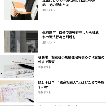
遺族にとって不便な銀行口座の即凍
結 その理由とは
週刊ポスト
生前贈与 自分で通帳管理したら税逃
れの違法行為と判断も
週刊ポスト
税務署 相続税小規模住宅特例めぐり嫁姑の
仲まで調査
週刊ポスト
隠し子は？ “遺産相続人”とはどこまでを指
すのか
週刊ポスト