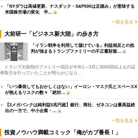
「NYダウは高値更新、ナスダック・S&P500は足踏み」が意味する
米国株市場の変化 半…
一覧を見る
大前研一「ビジネス新大陸」の歩き方
「イラン戦争を利用して儲けている」利益相反との批
判が強まるトランプファミリーの不正蓄財疑…
トランプ大統領のファミリー信託が今年1～3月に3000回以上もの証
券取引を行っていたことが明らかになり…
「いつ暴発してもおかしくはない」イーロン・マスク氏とスペースX
が抱えるリスクの数々「絶対…
【3メガバンクは純利益5兆円超】銀行、商社、ゼネコンは最高益続
出の一方で、中小企業・…
一覧を見る
投資ノウハウ満載コミック「俺がカブ番長！」