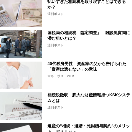
払いすぎた相続税を取り戻すことはできる
か？
週刊ポスト
国税局の相続税「臨宅調査」 雑談風質問に
潜む狙いとは？
週刊ポスト
40代独身男性 資産家の父から告げられた
「資産は遺せない」の意味
マネーポストWEB
相続税徴収 膨大な財産情報持つKSKシステ
ムとは
週刊ポスト
遺産の“相続・遺贈・死因贈与契約”のメリッ
ト、デメリット