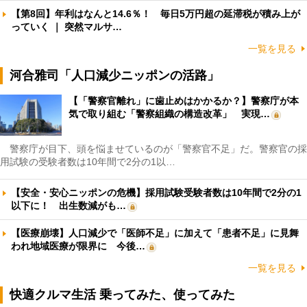
【第8回】年利はなんと14.6％！ 毎日5万円超の延滞税が積み上が
っていく ｜ 突然マルサ…
一覧を見る
河合雅司「人口減少ニッポンの活路」
【「警察官離れ」に歯止めはかかるか？】警察庁が本
気で取り組む「警察組織の構造改革」 実現…
警察庁が目下、頭を悩ませているのが「警察官不足」だ。警察官の採
用試験の受験者数は10年間で2分の1以…
【安全・安心ニッポンの危機】採用試験受験者数は10年間で2分の1
以下に！ 出生数減がも…
【医療崩壊】人口減少で「医師不足」に加えて「患者不足」に見舞
われ地域医療が限界に 今後…
一覧を見る
快適クルマ生活 乗ってみた、使ってみた