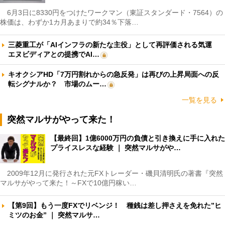
6月3日に8330円をつけたワークマン（東証スタンダード・7564）の
株価は、わずか1カ月あまりで約34％下落…
三菱重工が「AIインフラの新たな主役」として再評価される気運
エヌビディアとの提携でAI…
キオクシアHD「7万円割れからの急反発」は再びの上昇局面への反
転シグナルか？ 市場のムー…
一覧を見る
突然マルサがやって来た！
【最終回】1億6000万円の負債と引き換えに手に入れた
プライスレスな経験 ｜ 突然マルサがや…
2009年12月に発行された元FXトレーダー・磯貝清明氏の著書『突然
マルサがやって来た！～FXで10億円稼い…
【第9回】もう一度FXでリベンジ！ 種銭は差し押さえを免れた”ヒ
ミツのお金” ｜ 突然マルサ…