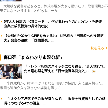
大規模な災害が起きると、株式市場が大きく動いたり、取引環境が不
安定になったりすることがある。一方…
5年ぶり改訂の「CGコード」、何が変わったのかポイントを解説
企業に成長投資の具体的な説…
【令和のPKOか】GPIFをめぐる片山財務相の「円資産への投資拡
大」発言の波紋 「国債重視」…
一覧を見る
森口亮「まるわかり市況分析」
「トレンド転換のスイッチになり得る」“介入慣れ”し
た市場心理を変える「日米協調為替介入」…
日米両政府が、約28年ぶりとなる円買いの協調介入に踏み切った。
米国も追加介入を辞さない姿勢を示して…
「キオクシア急落で含み損が膨らんで…」損失を投資家としての成
長につなげる4つの視点 …