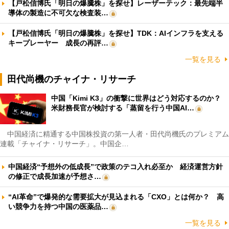
【戸松信博氏「明日の爆騰株」を探せ】レーザーテック：最先端半
導体の製造に不可欠な検査装…
【戸松信博氏「明日の爆騰株」を探せ】TDK：AIインフラを支える
キープレーヤー 成長の再評…
一覧を見る
田代尚機のチャイナ・リサーチ
中国「Kimi K3」の衝撃に世界はどう対応するのか？
米財務長官が検討する「蒸留を行う中国AI…
中国経済に精通する中国株投資の第一人者・田代尚機氏のプレミアム
連載「チャイナ・リサーチ」。中国企…
中国経済“予想外の低成長”で政策のテコ入れ必至か 経済運営方針
の修正で成長加速が予想さ…
“AI革命”で爆発的な需要拡大が見込まれる「CXO」とは何か？ 高
い競争力を持つ中国の医薬品…
一覧を見る