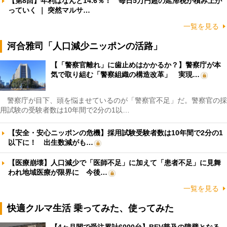
【第8回】年利はなんと14.6％！ 毎日5万円超の延滞税が積み上が
っていく ｜ 突然マルサ…
一覧を見る
河合雅司「人口減少ニッポンの活路」
【「警察官離れ」に歯止めはかかるか？】警察庁が本
気で取り組む「警察組織の構造改革」 実現…
警察庁が目下、頭を悩ませているのが「警察官不足」だ。警察官の採
用試験の受験者数は10年間で2分の1以…
【安全・安心ニッポンの危機】採用試験受験者数は10年間で2分の1
以下に！ 出生数減がも…
【医療崩壊】人口減少で「医師不足」に加えて「患者不足」に見舞
われ地域医療が限界に 今後…
一覧を見る
快適クルマ生活 乗ってみた、使ってみた
【4ヶ月間で受注累計6000台】BEV普及の障壁となる