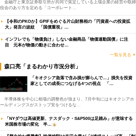
金融庁と東京証券取引所が共同で策定している上場企業の経営や取締
役会のあり方を定める「コーポレート…
【令和のPKOか】GPIFをめぐる片山財務相の「円資産への投資拡
大」発言の波紋 「国債重視」…
インフレでも「物価負け」しない金融商品「物価連動国債」に注
目 元本が物価の動きに合わせ…
一覧を見る
森口亮「まるわかり市況分析」
「キオクシア急落で含み損が膨らんで…」損失を投資
家としての成長につなげる4つの視点 「…
半導体株を中心に相場の調整色が強まり、7月中旬にはキオクシアホ
ールディングスがストップ安をつけるな…
「NYダウは高値更新、ナスダック・S&P500は足踏み」が意味する
米国株市場の変化 半…