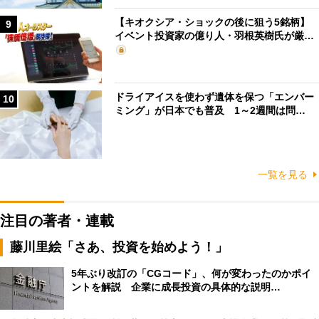
【キオクシア・ショックの後に狙う5銘柄】
9
イベント投資家の億り人・羽根英樹氏が厳…
ドライアイスを使わず遺体を保つ「エンバー
10
ミング」が日本でも普及 1～2週間は問…
一覧を見る
注目の著者・連載
藤川里絵「さあ、投資を始めよう！」
5年ぶり改訂の「CGコード」、何が変わったのかポイ
ントを解説 企業に成長投資の具体的な説明…