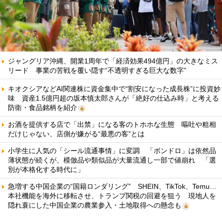
ジャングリア沖縄、開業1周年で「経済効果494億円」の大きなミス
リード 事業の苦戦を覆い隠す“不透明すぎる巨大な数字”
キオクシアなどAI関連株に資金集中で“割安になった成長株”に投資妙
味 資産1.5億円超の坂本慎太郎さんが「絶好の仕込み時」と考える
防衛・食品銘柄を紹介
お酒を提供する店で「出禁」になる客のトホホな生態 嘔吐や粗相
だけじゃない、店側が嫌がる“最悪の客”とは
小学生に人気の「シール流通事情」に変調 「ボンドロ」は依然品
薄状態が続くが、模倣品や類似品が大量流通し一部で値崩れ 「選
別が本格化する時代に」
急増する中国企業の“国籍ロンダリング” SHEIN、TikTok、Temu…
本社機能を海外に移転させ、トランプ関税の回避を狙う 現地人を
隠れ蓑にした中国企業の農業参入・土地取得への懸念も