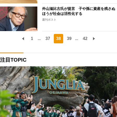
外山滋比古氏が提言 子や孫に資産を残さぬ
ほうが社会は活性化する
週刊ポスト
1
...
37
38
39
...
42
注目TOPIC