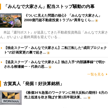
「みんなで大家さん」配当ストップ騒動の内幕
《ついに見えた問題の核心》「みんなで大家さん」
2000億円超不動産投資トラブル“異常なくら…
本誌『週刊ポスト』が追及してきた不動産投資商品「みんなで大家さ
ん」がいよいよ最終局面を迎えている…
【独走スクープ・みんなで大家さん】二転三転した“成田プロジェク
ト”の計画変更の裏で起き…
【追及スクープ・みんなで大家さん】独占入手“内部議事録”で明か
される柳瀬健一・代表の思…
一覧を見る
古賀真人「発掘！好決算銘柄」
《株価34％急落のワークマンに特大反転の期待》6月の
売上低迷を吹き飛ばす第1四半期決算、…