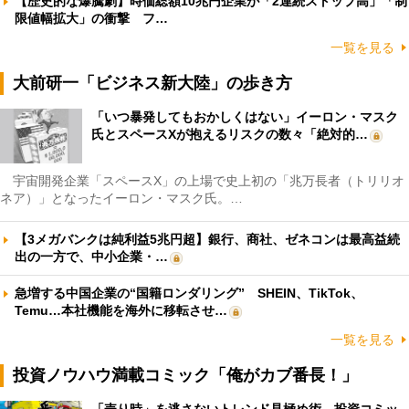
【歴史的な爆騰劇】時価総額10兆円企業が「2連続ストップ高」「制
限値幅拡大」の衝撃 フ…
一覧を見る
大前研一「ビジネス新大陸」の歩き方
「いつ暴発してもおかしくはない」イーロン・マスク
氏とスペースXが抱えるリスクの数々「絶対的…
宇宙開発企業「スペースX」の上場で史上初の「兆万長者（トリリオ
ネア）」となったイーロン・マスク氏。…
【3メガバンクは純利益5兆円超】銀行、商社、ゼネコンは最高益続
出の一方で、中小企業・…
急増する中国企業の“国籍ロンダリング” SHEIN、TikTok、
Temu…本社機能を海外に移転させ…
一覧を見る
投資ノウハウ満載コミック「俺がカブ番長！」
「売り時」を逃さないトレンド見極め術 投資コミッ