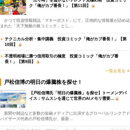
ク「俺がカブ番長！」【第11回】
かつて投資情報雑誌「マネーポスト」にて、圧倒的な情報量が詰め込
まれた「天下無敵の株コミック」とし…
テクニカル分析・集中講義 投資コミック「俺がカブ番長！」【第
10回】
不透明相場に勝つ信用取引の極意 投資コミック「俺がカブ番
長！」【第9回】
一覧を見る
戸松信博の明日の爆騰株を探せ！
【戸松信博氏「明日の爆騰株」を探せ】トーメンデバ
イス：サムスンを通じて世界のAIメモリ需要…
新聞や雑誌など多数の金融メディアに出演するグローバルリンクアド
バイザーズ代表の戸松信博氏が、最新…