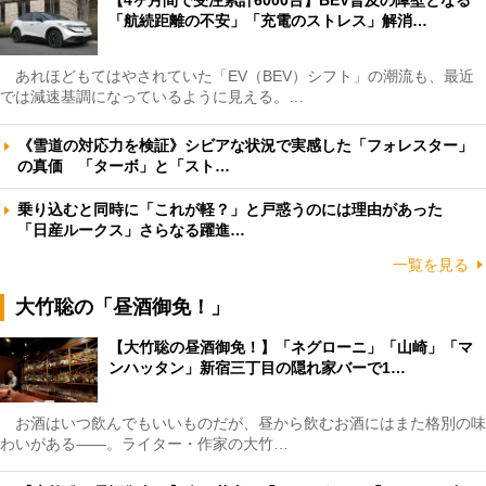
「航続距離の不安」「充電のストレス」解消…
あれほどもてはやされていた「EV（BEV）シフト」の潮流も、最近
では減速基調になっているように見える。…
《雪道の対応力を検証》シビアな状況で実感した「フォレスター」
の真価 「ターボ」と「スト…
乗り込むと同時に「これが軽？」と戸惑うのには理由があった
「日産ルークス」さらなる躍進…
一覧を見る
大竹聡の「昼酒御免！」
【大竹聡の昼酒御免！】「ネグローニ」「山崎」「マ
ンハッタン」新宿三丁目の隠れ家バーで1…
お酒はいつ飲んでもいいものだが、昼から飲むお酒にはまた格別の味
わいがある――。ライター・作家の大竹…