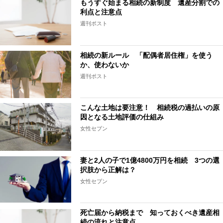
もうすぐ始まる相続の新制度 遺産分割での
利点と注意点
週刊ポスト
相続の新ルール 「配偶者居住権」を使う
か、使わないか
週刊ポスト
こんな土地は要注意！ 相続税の過払いの原
因となる土地評価の仕組み
女性セブン
妻と2人の子で1億4800万円を相続 3つの選
択肢から正解は？
女性セブン
死亡届から納税まで 知っておくべき遺産相
続の流れと注意点