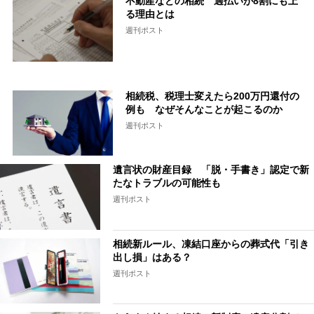
不動産などの相続 過払いが8割にも上
る理由とは
週刊ポスト
相続税、税理士変えたら200万円還付の
例も なぜそんなことが起こるのか
週刊ポスト
遺言状の財産目録 「脱・手書き」認定で新
たなトラブルの可能性も
週刊ポスト
相続新ルール、凍結口座からの葬式代「引き
出し損」はある？
週刊ポスト