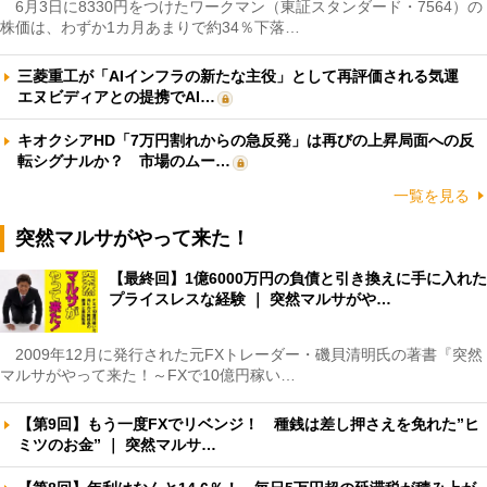
6月3日に8330円をつけたワークマン（東証スタンダード・7564）の
株価は、わずか1カ月あまりで約34％下落…
三菱重工が「AIインフラの新たな主役」として再評価される気運
エヌビディアとの提携でAI…
キオクシアHD「7万円割れからの急反発」は再びの上昇局面への反
転シグナルか？ 市場のムー…
一覧を見る
突然マルサがやって来た！
【最終回】1億6000万円の負債と引き換えに手に入れた
プライスレスな経験 ｜ 突然マルサがや…
2009年12月に発行された元FXトレーダー・磯貝清明氏の著書『突然
マルサがやって来た！～FXで10億円稼い…
【第9回】もう一度FXでリベンジ！ 種銭は差し押さえを免れた”ヒ
ミツのお金” ｜ 突然マルサ…