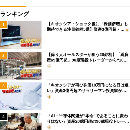
ランキング
【キオクシア・ショック後に「株価倍増」も
1
期待できる注目銘柄5選】資産3億円超・…
【億り人オールスターが狙う20銘柄】「総資
2
産69億円超」90歳現役トレーダーから“10…
「キオクシアが再び株価10万円になる日は遠
3
い」資産3億円超のサラリーマン投資家が…
「AI・半導体関連が“本命”であることに変わ
4
りはない」資産20億円超の90歳現役トレー…