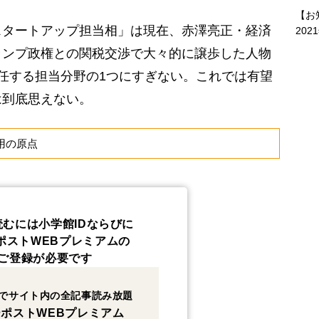
【お
タートアップ担当相」は現在、赤澤亮正・経済
202
ランプ政権との関税交渉で大々的に譲歩した人物
任する担当分野の1つにすぎない。これでは有望
は到底思えない。
用の原点
読むには小学館IDならびに
ポストWEBプレミアムの
ご登録が必要です
でサイト内の全記事読み放題
ポストWEBプレミアム