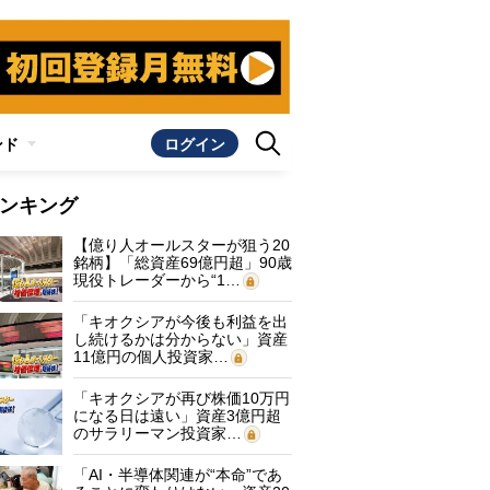
ンド
ログイン
ンキング
【億り人オールスターが狙う20
銘柄】「総資産69億円超」90歳
現役トレーダーから“1…
「キオクシアが今後も利益を出
し続けるかは分からない」資産
11億円の個人投資家…
「キオクシアが再び株価10万円
になる日は遠い」資産3億円超
のサラリーマン投資家…
「AI・半導体関連が“本命”であ