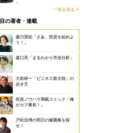
一覧を見る
目の著者・連載
藤川里絵「さあ、投資を始めよ
う！」
森口亮「まるわかり市況分析」
大前研一「ビジネス新大陸」の
歩き方
投資ノウハウ満載コミック「俺
がカブ番長！」
戸松信博の明日の爆騰株を探
せ！