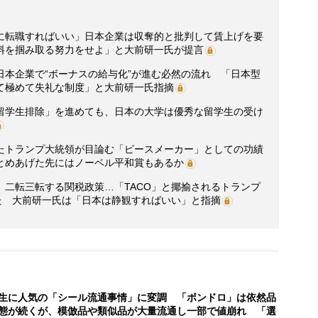
に転職すればいい」日本企業は収奪的と批判して賃上げを要
料を掴み取る努力をせよ」と大前研一氏が提言
日本企業で“ボーナスの給与化”が進む必然の流れ 「日本型
て極めて失礼な制度」と大前研一氏指摘
留学生排除」を進めても、日本の大学は優秀な留学生の受け
たトランプ大統領が目論む「ピースメーカー」としての功績
とめあげた先にはノーベル平和賞もあるか
、二転三転する関税政策…「TACO」と揶揄されるトランプ
た 大前研一氏は「日本は静観すればいい」と指摘
生に人気の「シール流通事情」に変調 「ボンドロ」は依然品
態が続くが、模倣品や類似品が大量流通し一部で値崩れ 「選