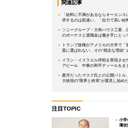
関連記事
「給料に不満があるならキーエンス
求するのは筋違い、「自力で高い給
ソニーグループ・大和ハウス工業…
のボーナスと退職金は働き手にとっ
トランプ政権がアメリカの大学で「
皿に選ばれない…その“残念な理由”
イラン・イスラエル停戦を実現させ
アピール 中東の和平ディールをま
蜜月だったマスク氏との公開バトル
大統領の“限界と終焉”が露見し始め
注目TOPIC
小学
薄状