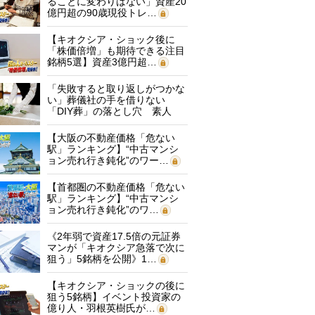
ることに変わりはない」資産20
億円超の90歳現役トレ…
【キオクシア・ショック後に
「株価倍増」も期待できる注目
銘柄5選】資産3億円超…
「失敗すると取り返しがつかな
い」葬儀社の手を借りない
「DIY葬」の落とし穴 素人
に…
【大阪の不動産価格「危ない
駅」ランキング】“中古マンシ
ョン売れ行き鈍化”のワー…
【首都圏の不動産価格「危ない
駅」ランキング】“中古マンシ
ョン売れ行き鈍化”のワ…
《2年弱で資産17.5倍の元証券
マンが「キオクシア急落で次に
狙う」5銘柄を公開》1…
【キオクシア・ショックの後に
狙う5銘柄】イベント投資家の
億り人・羽根英樹氏が…