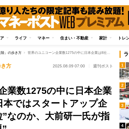
ア
ライフ
マネー
住まい・不動産
家計
トレ
大陸」の歩き方
世界のユニコーン企業数1275の中に日本企業は8社のみ…なぜ日本ではスタートアップ企業が“少なくて小粒”なのか、大前研一氏が指摘する“最大の問題”
ラ
1
歩き方
2025.08.09 07:00
週刊ポスト
2
企業数1275の中に日本企業
日本ではスタートアップ企
3
粒”なのか、大前研一氏が指
4
”