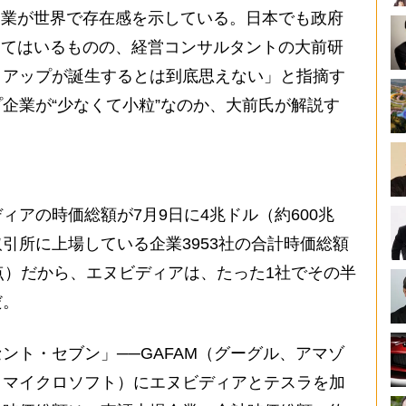
企業が世界で存在感を示している。日本でも政府
してはいるものの、経営コンサルタントの大前研
トアップが誕生するとは到底思えない」と指摘す
企業が“少なくて小粒”なのか、大前氏が解説す
アの時価総額が7月9日に4兆ドル（約600兆
引所に上場している企業3953社の合計時価総額
0日時点）だから、エヌビディアは、たった1社でその半
だ。
ト・セブン」──GAFAM（グーグル、アマゾ
、マイクロソフト）にエヌビディアとテスラを加