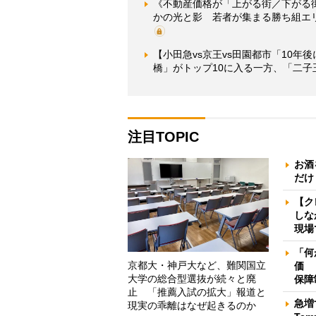
《不動産価格が「上がる街／下がる
かの光と影 若者が集まる勝ち組エ
【小田急vs京王vs田園都市「10
橋」がトップ10に入る一方、「二子
注目TOPIC
お酒
だけ
【ク
しな
現場
「何
京都大・神戸大など、難関国立
価 
大学の総合型選抜が続々と廃
保障
止 「推薦入試の拡大」報道と
急増
現実の乖離はなぜ起きるのか