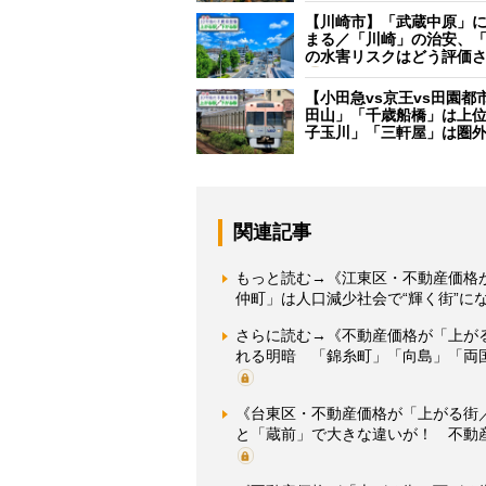
【川崎市】「武蔵中原」
まる／「川崎」の治安、
の水害リスクはどう評価
【小田急vs京王vs田園都
田山」「千歳船橋」は上
子玉川」「三軒屋」は圏
関連記事
もっと読む→《江東区・不動産価格
仲町」は人口減少社会で“輝く街”に
さらに読む→《不動産価格が「上が
れる明暗 「錦糸町」「向島」「両
《台東区・不動産価格が「上がる街
と「蔵前」で大きな違いが！ 不動