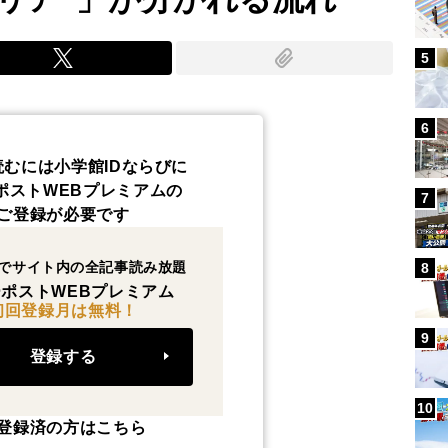
5
6
読むには小学館IDならびに
ポストWEBプレミアムの
7
ご登録が必要です
でサイト内の全記事読み放題
8
ポストWEBプレミアム
初回登録月は無料！
9
登録する
10
登録済の方はこちら