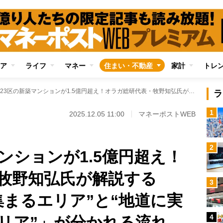
ア
ライフ
マネー
住まい・不動産
家計
トレ
東京23区の新築マンションが1.5億円超え！オラガ総研代表・牧野知弘氏が解説する「“投機マネーが集まるエリア”と“地道に実需で販売されるエリア”」が分かれる流れ
ラ
1
2025.12.05 11:00
マネーポストWEB
2
ンションが1.5億円超え！
牧野知弘氏が解説する
3
集まるエリア”と“地道に実
4
リア”」が分かれる流れ