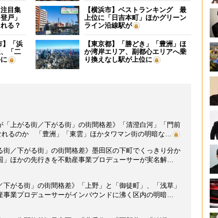
に注目集
【横浜市】ベストランキング 最
「登戸」
上位に「日吉本町」ほかグリーン
される？
ライン沿線駅が
市】「浜
【東京都】「勝どき」「豊洲」ほ
位、「二
か湾岸エリア、副都心エリアへ乗
外に
り換えなし駅が上位に
が「上がる街／下がる街」の街間格差》「清澄白河」「門前
なれるのか 「豊洲」「東雲」ほかタワマン街の明暗な…
る街／下がる街」の街間格差》墨田区の下町でくっきり分か
国」ほかの先行きを不動産事業プロデューサーが実名解…
／下がる街」の街間格差》「上野」と「御徒町」、「浅草」
産事業プロデューサーがインバウンドに沸く区内の明暗…