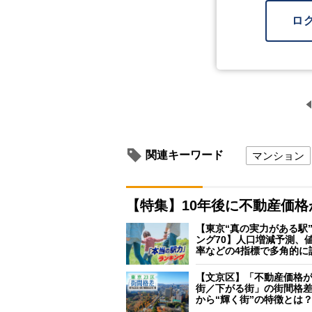
ロ
関連キーワード
マンション
【特集】10年後に不動産価
【東京“真の実力がある駅
ング70】人口増減予測、
率などの4指標で多角的に
【文京区】「不動産価格
街／下がる街」の街間格
から“輝く街”の特徴とは