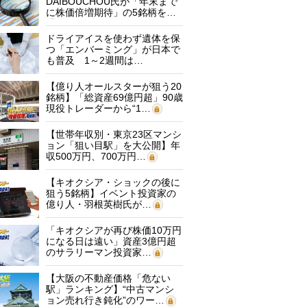
DAIBOUCHOU氏が「年末まで
に株価倍増期待」の5銘柄を…
ドライアイスを使わず遺体を保
つ「エンバーミング」が日本で
も普及 1～2週間は…
【億り人オールスターが狙う20
銘柄】「総資産69億円超」90歳
現役トレーダーから“1…
【世帯年収別・東京23区マンシ
ョン「狙い目駅」を大公開】年
収500万円、700万円…
【キオクシア・ショックの後に
狙う5銘柄】イベント投資家の
億り人・羽根英樹氏が…
「キオクシアが再び株価10万円
になる日は遠い」資産3億円超
のサラリーマン投資家…
【大阪の不動産価格「危ない
駅」ランキング】“中古マンシ
ョン売れ行き鈍化”のワー…