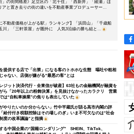
街」の街間格差》足立区の「北千住」「西新井」「綾瀬」ほ
リアと置き去りの街の違いを不動産事業プロデューサー…
年後に不動産価格が上がる駅」ランキング】「浜田山」「千歳船
玉川」「三軒茶屋」が圏外に 人気3沿線の勝ち組と…
を提供する店で「出禁」になる客のトホホな生態 嘔吐や粗相
じゃない、店側が嫌がる“最悪の客”とは
レジット決済代行・全東信が破産】63社もの金融機関が融資を
がら「20年以上の粉飾決算」を見抜けなかったカラクリ 営業
では“自転車操業”の焦りも表出していた
がやりたいのか分からない」竹中平蔵氏が語る高市内閣の評
「給付付き税額控除はその場しのぎ」いま不可欠なのは“社会
制度の改革議論”と指摘
する中国企業の“国籍ロンダリング” SHEIN、TikTok、