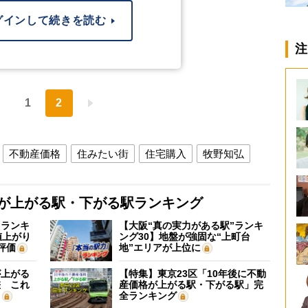
グインして続きを読む
注
1
2
不動産価格
住みたい街
住宅購入
牧野知弘
格が上がる駅・下がる駅ランキング
”ランキ
【大阪“真の実力がある駅”ランキ
値上がり
ング30】地盤が強固な“上町台
評価
地”エリアが上位に
が上がる
【特集】東京23区「10年後に不動
差 これ
産価格が上がる駅・下がる駅」完
？
全ランキング