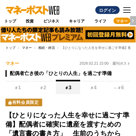
ログイン
トップ
投資
ビジネス
キャリア
ライフ
マネー
トップ
マネー
相続・終活
【ひとりになった人生を幸せに過ごす準備】配偶
マネー
2026.02.21 15:00
週刊ポスト
配偶者亡き後の「ひとりの人生」を過ごす準備
1
2
3
4
6
＃
＃
＃
＃
～
＃
有料会員限定
【ひとりになった人生を幸せに過ごす準
備】配偶者に確実に遺産を渡すための
「遺言書の書き方」 生前のうちから