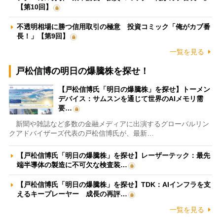
【第10回】
不透明相場に勝つ信用取引の極意 投資コミック「俺がカブ番
長！」【第9回】
一覧を見る
戸松信博の明日の爆騰株を探せ！
【戸松信博氏「明日の爆騰株」を探せ】トーメン
デバイス：サムスンを通じて世界のAIメモリ需
要…
新聞や雑誌など多数の金融メディアに出演するグローバルリン
クアドバイザーズ代表の戸松信博氏が、最新…
【戸松信博氏「明日の爆騰株」を探せ】レーザーテック：最先
端半導体の製造に不可欠な検査装…
【戸松信博氏「明日の爆騰株」を探せ】TDK：AIインフラを支
えるキープレーヤー 成長の再評…
一覧を見る