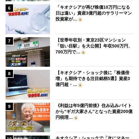
「キオクシアが再び株価10万円になる
6
日は遠い」資産3億円超のサラリーマン
投資家が…
【世帯年収別・東京23区マンション
7
「狙い目駅」を大公開】年収500万円、
700万円で…
【キオクシア・ショック後に「株価倍
8
増」も期待できる注目銘柄5選】資産3
億円超・…
《利益は年5億円前後》住み込みバイト
9
から“ギガ大家さん”となった資産200億
円税理…
キオクシア・ショックで「次にマネー