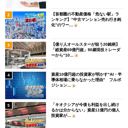
【首都圏の不動産価格「危ない駅」ラ
2
ンキング】“中古マンション売れ行き鈍
化”のワー…
【億り人オールスターが狙う20銘柄】
3
「総資産69億円超」90歳現役トレーダ
ーから“10…
資産10億円超の投資家が明かす“AI・半
4
導体相場に乗らなかった理由” フルポ
ジション…
「キオクシアが今後も利益を出し続け
5
るかは分からない」資産11億円の個人
投資家が…