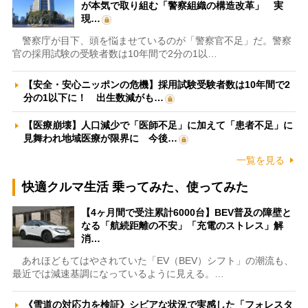
が本気で取り組む「警察組織の構造改革」 実
現…
警察庁が目下、頭を悩ませているのが「警察官不足」だ。警察
官の採用試験の受験者数は10年間で2分の1以…
【安全・安心ニッポンの危機】採用試験受験者数は10年間で2
分の1以下に！ 出生数減がも…
【医療崩壊】人口減少で「医師不足」に加えて「患者不足」に
見舞われ地域医療が限界に 今後…
一覧を見る
快適クルマ生活 乗ってみた、使ってみた
【4ヶ月間で受注累計6000台】BEV普及の障壁と
なる「航続距離の不安」「充電のストレス」解
消…
あれほどもてはやされていた「EV（BEV）シフト」の潮流も、
最近では減速基調になっているように見える。…
《雪道の対応力を検証》シビアな状況で実感した「フォレスタ