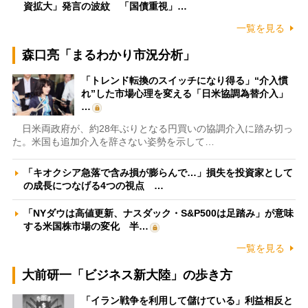
資拡大」発言の波紋 「国債重視」…
一覧を見る
森口亮「まるわかり市況分析」
「トレンド転換のスイッチになり得る」“介入慣
れ”した市場心理を変える「日米協調為替介入」
…
日米両政府が、約28年ぶりとなる円買いの協調介入に踏み切っ
た。米国も追加介入を辞さない姿勢を示して…
「キオクシア急落で含み損が膨らんで…」損失を投資家として
の成長につなげる4つの視点 …
「NYダウは高値更新、ナスダック・S&P500は足踏み」が意味
する米国株市場の変化 半…
一覧を見る
大前研一「ビジネス新大陸」の歩き方
「イラン戦争を利用して儲けている」利益相反と