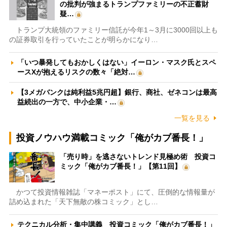
の批判が強まるトランプファミリーの不正蓄財
疑…
トランプ大統領のファミリー信託が今年1～3月に3000回以上も
の証券取引を行っていたことが明らかになり…
「いつ暴発してもおかしくはない」イーロン・マスク氏とスペ
ースXが抱えるリスクの数々「絶対…
【3メガバンクは純利益5兆円超】銀行、商社、ゼネコンは最高
益続出の一方で、中小企業・…
一覧を見る
投資ノウハウ満載コミック「俺がカブ番長！」
「売り時」を逃さないトレンド見極め術 投資コ
ミック「俺がカブ番長！」【第11回】
かつて投資情報雑誌「マネーポスト」にて、圧倒的な情報量が
詰め込まれた「天下無敵の株コミック」とし…
テクニカル分析・集中講義 投資コミック「俺がカブ番長！」