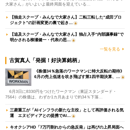
大家さん」がいよいよ最終局面を迎えている…
【独走スクープ・みんなで大家さん】二転三転した“成田プロ
ジェクト”の計画変更の裏で起き…
【追及スクープ・みんなで大家さん】独占入手“内部議事録”で
明かされる柳瀬健一・代表の思…
一覧を見る
古賀真人「発掘！好決算銘柄」
《株価34％急落のワークマンに特大反転の期待》
6月の売上低迷を吹き飛ばす第1四半期決算、…
6月3日に8330円をつけたワークマン（東証スタンダード・
7564）の株価は、わずか1カ月あまりで約34％下落…
三菱重工が「AIインフラの新たな主役」として再評価される気
運 エヌビディアとの提携でAI…
キオクシアHD「7万円割れからの急反発」は再びの上昇局面へ