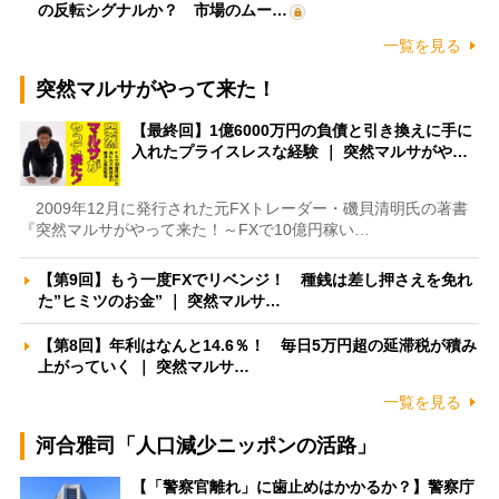
の反転シグナルか？ 市場のムー…
一覧を見る
突然マルサがやって来た！
【最終回】1億6000万円の負債と引き換えに手に
入れたプライスレスな経験 ｜ 突然マルサがや…
2009年12月に発行された元FXトレーダー・磯貝清明氏の著書
『突然マルサがやって来た！～FXで10億円稼い…
【第9回】もう一度FXでリベンジ！ 種銭は差し押さえを免れ
た”ヒミツのお金” ｜ 突然マルサ…
【第8回】年利はなんと14.6％！ 毎日5万円超の延滞税が積み
上がっていく ｜ 突然マルサ…
一覧を見る
河合雅司「人口減少ニッポンの活路」
【「警察官離れ」に歯止めはかかるか？】警察庁