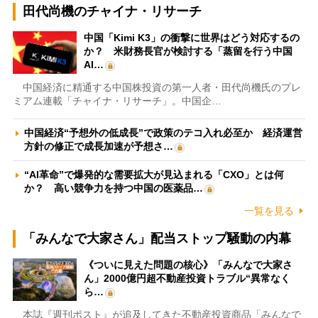
田代尚機のチャイナ・リサーチ
中国「Kimi K3」の衝撃に世界はどう対応するの
か？ 米財務長官が検討する「蒸留を行う中国
AI…
中国経済に精通する中国株投資の第一人者・田代尚機氏のプレ
ミアム連載「チャイナ・リサーチ」。中国企…
中国経済“予想外の低成長”で政策のテコ入れ必至か 経済運営
方針の修正で成長加速が予想さ…
“AI革命”で爆発的な需要拡大が見込まれる「CXO」とは何
か？ 高い競争力を持つ中国の医薬品…
一覧を見る
「みんなで大家さん」配当ストップ騒動の内幕
《ついに見えた問題の核心》「みんなで大家さ
ん」2000億円超不動産投資トラブル“異常なく
ら…
本誌『週刊ポスト』が追及してきた不動産投資商品「みんなで