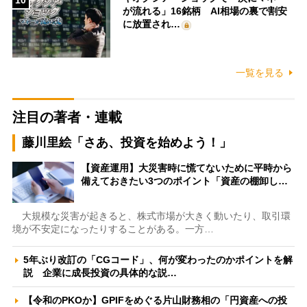
10
が流れる」16銘柄 AI相場の裏で割安
に放置され…
一覧を見る
注目の著者・連載
藤川里絵「さあ、投資を始めよう！」
【資産運用】大災害時に慌てないために平時から
備えておきたい3つのポイント「資産の棚卸し…
大規模な災害が起きると、株式市場が大きく動いたり、取引環
境が不安定になったりすることがある。一方…
5年ぶり改訂の「CGコード」、何が変わったのかポイントを解
説 企業に成長投資の具体的な説…
【令和のPKOか】GPIFをめぐる片山財務相の「円資産への投