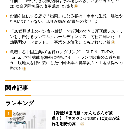
評価 「給付付き税額控除はその場しのぎ」いま不可欠なの
は“社会保障制度の改革議論”と指摘
お酒を提供する店で「出禁」になる客のトホホな生態 嘔吐や
粗相だけじゃない、店側が嫌がる“最悪の客”とは
「30種類以上のパン食べ放題」で行列のできる新形態レストラ
ンを手掛けるサンマルクホールディングス 同社に聞いた「店
舗展開のコンセプト」、事業を多角化してもぶれない軸
急増する中国企業の“国籍ロンダリング” SHEIN、TikTok、
Temu…本社機能を海外に移転させ、トランプ関税の回避を狙
う 現地人を隠れ蓑にした中国企業の農業参入・土地取得への
懸念も
関連記事
ランキング
【資産10億円超・かんちさんが厳
1
選！】「キオクシアの次」に資金が流
れる期待の高…