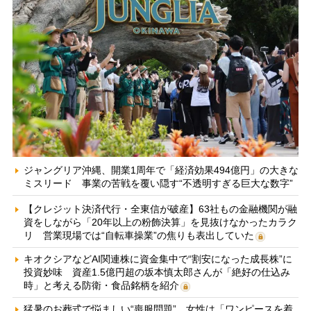
ジャングリア沖縄、開業1周年で「経済効果494億円」の大きな
ミスリード 事業の苦戦を覆い隠す“不透明すぎる巨大な数字”
【クレジット決済代行・全東信が破産】63社もの金融機関が融
資をしながら「20年以上の粉飾決算」を見抜けなかったカラク
リ 営業現場では“自転車操業”の焦りも表出していた
キオクシアなどAI関連株に資金集中で“割安になった成長株”に
投資妙味 資産1.5億円超の坂本慎太郎さんが「絶好の仕込み
時」と考える防衛・食品銘柄を紹介
猛暑のお葬式で悩ましい“喪服問題” 女性は「ワンピースを着