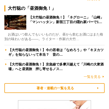
大竹聡の「昼酒御免！」
【大竹聡の昼酒御免！】「ネグローニ」「山崎」
「マンハッタン」新宿三丁目の隠れ家バーで1…
お酒はいつ飲んでもいいものだが、昼から飲むお酒にはまた格
別の味わいがある――。ライター・作家の大竹…
【大竹聡の昼酒御免！】今の若者は「なめろう」や「キヌカツ
ギ」を知らないって本当？ 昔の…
【大竹聡の昼酒御免！】京急線で多摩川越えて「川崎の大衆酒
場」へと昼酒旅 押し寄せるノス…
一覧を見る
著者・連載の一覧を見る