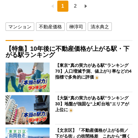
1
2
マンション
不動産価格
榊淳司
清水典之
【特集】10年後に不動産価格が上がる駅・下
がる駅ランキング
【東京“真の実力がある駅”ランキング
70】人口増減予測、値上がり率などの4
指標で多角的に評価
【大阪“真の実力がある駅”ランキング
30】地盤が強固な“上町台地”エリアが
上位に
【文京区】「不動産価格が上がる街／
下がる街」の街間格差 これから“輝く