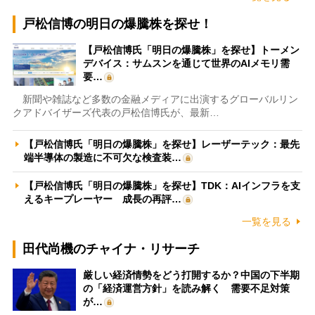
戸松信博の明日の爆騰株を探せ！
【戸松信博氏「明日の爆騰株」を探せ】トーメン
デバイス：サムスンを通じて世界のAIメモリ需
要…
新聞や雑誌など多数の金融メディアに出演するグローバルリン
クアドバイザーズ代表の戸松信博氏が、最新…
【戸松信博氏「明日の爆騰株」を探せ】レーザーテック：最先
端半導体の製造に不可欠な検査装…
【戸松信博氏「明日の爆騰株」を探せ】TDK：AIインフラを支
えるキープレーヤー 成長の再評…
一覧を見る
田代尚機のチャイナ・リサーチ
厳しい経済情勢をどう打開するか？中国の下半期
の「経済運営方針」を読み解く 需要不足対策
が…