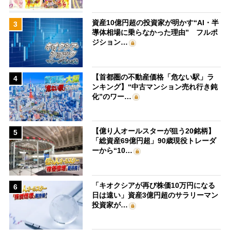
資産10億円超の投資家が明かす“AI・半
3
導体相場に乗らなかった理由” フルポ
ジション…
【首都圏の不動産価格「危ない駅」ラ
4
ンキング】“中古マンション売れ行き鈍
化”のワー…
【億り人オールスターが狙う20銘柄】
5
「総資産69億円超」90歳現役トレーダ
ーから“10…
「キオクシアが再び株価10万円になる
6
日は遠い」資産3億円超のサラリーマン
投資家が…