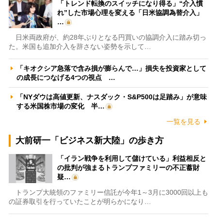
「トレンド転換のスイッチになり得る」“介入慣
れ”した市場心理を変える「日米協調為替介入」
…
日米両政府が、約28年ぶりとなる円買いの協調介入に踏み切っ
た。米国も追加介入を辞さない姿勢を示して…
「キオクシア急落で含み損が膨らんで…」損失を投資家として
の成長につなげる4つの視点 …
「NYダウは高値更新、ナスダック・S&P500は足踏み」が意味
する米国株市場の変化 半…
一覧を見る
大前研一「ビジネス新大陸」の歩き方
「イラン戦争を利用して儲けている」利益相反と
の批判が強まるトランプファミリーの不正蓄財
疑…
トランプ大統領のファミリー信託が今年1～3月に3000回以上も
の証券取引を行っていたことが明らかになり…