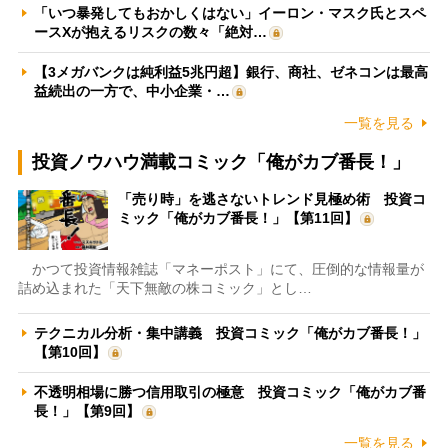
「いつ暴発してもおかしくはない」イーロン・マスク氏とスペ
ースXが抱えるリスクの数々「絶対…
【3メガバンクは純利益5兆円超】銀行、商社、ゼネコンは最高
益続出の一方で、中小企業・…
一覧を見る
投資ノウハウ満載コミック「俺がカブ番長！」
「売り時」を逃さないトレンド見極め術 投資コ
ミック「俺がカブ番長！」【第11回】
かつて投資情報雑誌「マネーポスト」にて、圧倒的な情報量が
詰め込まれた「天下無敵の株コミック」とし…
テクニカル分析・集中講義 投資コミック「俺がカブ番長！」
【第10回】
不透明相場に勝つ信用取引の極意 投資コミック「俺がカブ番
長！」【第9回】
一覧を見る