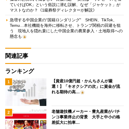
ていけばOK」という俗説に潜む誤解、なぜ「ジャケット」が
マストなのか？《1級葬祭ディレクターが解説》
急増する中国企業の“国籍ロンダリング” SHEIN、TikTok、
Temu…本社機能を海外に移転させ、トランプ関税の回避を狙
う 現地人を隠れ蓑にした中国企業の農業参入・土地取得への
懸念も
関連記事
ランキング
【資産10億円超・かんちさんが厳
1
選！】「キオクシアの次」に資金が流
れる期待の高…
老舗遊技機メーカー・豊丸産業がパチ
2
ンコ事業停止の背景 大手と中小の格
差拡大に拍車…