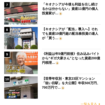
「キオクシアが今後も利益を出し続け
7
るかは分からない」資産11億円の個人
投資家が…
【キオクシアが「配当」導入へ】それ
8
でも資産10億円超の配当株投資の達人
が「買う…
《利益は年5億円前後》住み込みバイト
9
から“ギガ大家さん”となった資産200億
円税理…
【世帯年収別・東京23区マンション
10
「狙い目駅」を大公開】年収500万円、
700万円で…
一覧を見る