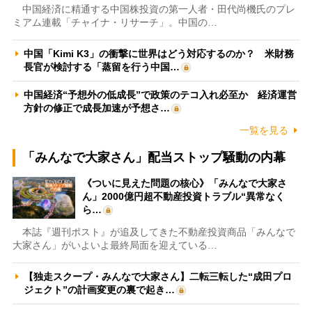
中国経済に精通する中国株投資の第一人者・田代尚機氏のプレ
ミアム連載「チャイナ・リサーチ」。中国の…
中国「Kimi K3」の衝撃に世界はどう対応するのか？ 米財務
長官が検討する「蒸留を行う中国…
中国経済“予想外の低成長”で政策のテコ入れ必至か 経済運営
方針の修正で成長加速が予想さ…
一覧を見る
「みんなで大家さん」配当ストップ騒動の内幕
《ついに見えた問題の核心》「みんなで大家さ
ん」2000億円超不動産投資トラブル“異常なく
ら…
本誌『週刊ポスト』が追及してきた不動産投資商品「みんなで
大家さん」がいよいよ最終局面を迎えている…
【独走スクープ・みんなで大家さん】二転三転した“成田プロ
ジェクト”の計画変更の裏で起き…