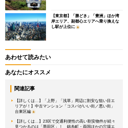
【東京都】「勝どき」「豊洲」ほか湾
岸エリア、副都心エリアへ乗り換えな
し駅が上位に
あわせて読みたい
あなたにオススメ
関連記事
【詳しくは…】「上野」「浅草」周辺に割安な狙い目エ
リアが！】中古マンション「コスパがいい街／悪い街」
台東区編
【詳しくは…】23区で交通利便性の高い割安物件が続々
見つかるのは「墨田区」！ 錦糸町・両国ほかの穴場エ