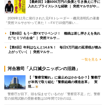
【最終回】1億6000万円の負債と引き換えに手に
入れたプライスレスな経験 ｜ 突然マルサがや…
2009年12月に発行された元FXトレーダー・磯貝清明氏の著書
『突然マルサがやって来た！～FXで10億円稼い…
【第9回】もう一度FXでリベンジ！ 種銭は差し押さえを免れ
た”ヒミツのお金” ｜ 突然マルサ…
【第8回】年利はなんと14.6％！ 毎日5万円超の延滞税が積み
上がっていく ｜ 突然マルサ…
一覧を見る
河合雅司「人口減少ニッポンの活路」
【「警察官離れ」に歯止めはかかるか？】警察庁
が本気で取り組む「警察組織の構造改革」 実
現…
警察庁が目下、頭を悩ませているのが「警察官不足」だ。警察
官の採用試験の受験者数は10年間で2分の1以…