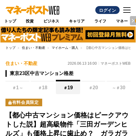
ログイン
トップ
投資
ビジネス
キャリア
ライフ
マネー
トップ
住まい・不動産
マイホーム・購入
【都心中古マンション価格はピー
住まい・不動産
2026.06.13 16:00
マネーポストWEB
東京23区中古マンション格差
1
18
19
20
30
＃
～
＃
＃
＃
～
＃
有料会員限定
【都心中古マンション価格はピークアウ
トした説】超高級物件「三田ガーデンヒ
ルズ」も価格上昇に歯止め？ ガラガラ