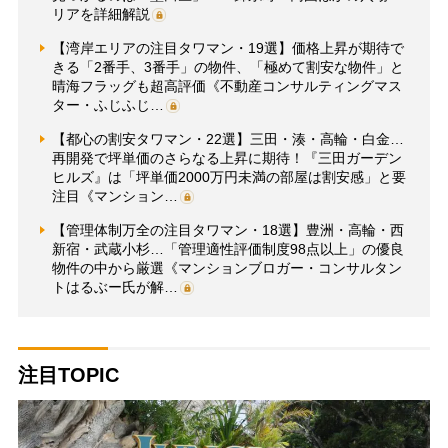
リアを詳細解説
【湾岸エリアの注目タワマン・19選】価格上昇が期待で
きる「2番手、3番手」の物件、「極めて割安な物件」と
晴海フラッグも超高評価《不動産コンサルティングマス
ター・ふじふじ…
【都心の割安タワマン・22選】三田・湊・高輪・白金…
再開発で坪単価のさらなる上昇に期待！『三田ガーデン
ヒルズ』は「坪単価2000万円未満の部屋は割安感」と要
注目《マンション…
【管理体制万全の注目タワマン・18選】豊洲・高輪・西
新宿・武蔵小杉…「管理適性評価制度98点以上」の優良
物件の中から厳選《マンションブロガー・コンサルタン
トはるぶー氏が解…
注目TOPIC