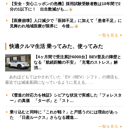
【安全・安心ニッポンの危機】採用試験受験者数は10年間で2
分の1以下に！ 出生数減がも…
【医療崩壊】人口減少で「医師不足」に加えて「患者不足」に
見舞われ地域医療が限界に 今後…
一覧を見る
快適クルマ生活 乗ってみた、使ってみた
【4ヶ月間で受注累計6000台】BEV普及の障壁と
なる「航続距離の不安」「充電のストレス」解
消…
あれほどもてはやされていた「EV（BEV）シフト」の潮流も、
最近では減速基調になっているように見える。…
《雪道の対応力を検証》シビアな状況で実感した「フォレスタ
ー」の真価 「ターボ」と「スト…
乗り込むと同時に「これが軽？」と戸惑うのには理由があっ
た 「日産ルークス」さらなる躍進…
一覧を見る