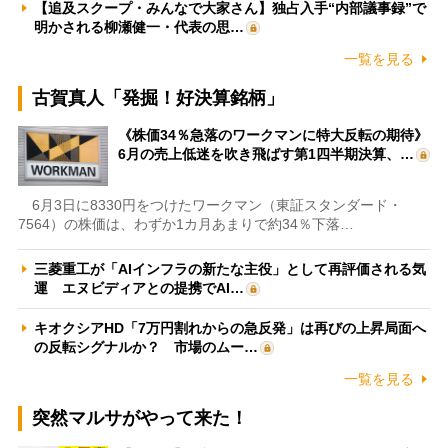
【追及スクープ・みんなで大家さん】独占入手“内部議事録”で
明かされる柳瀬健一・代表の思…
一覧を見る
古賀真人「発掘！好決算銘柄」
《株価34％急落のワークマンに特大反転の期待》
6月の売上低迷を吹き飛ばす第1四半期決算、…
6月3日に8330円をつけたワークマン（東証スタンダード・
7564）の株価は、わずか1カ月あまりで約34％下落…
三菱重工が「AIインフラの新たな主役」として再評価される気
運 エヌビディアとの提携でAI…
キオクシアHD「7万円割れからの急反発」は再びの上昇局面へ
の反転シグナルか？ 市場のムー…
一覧を見る
突然マルサがやって来た！