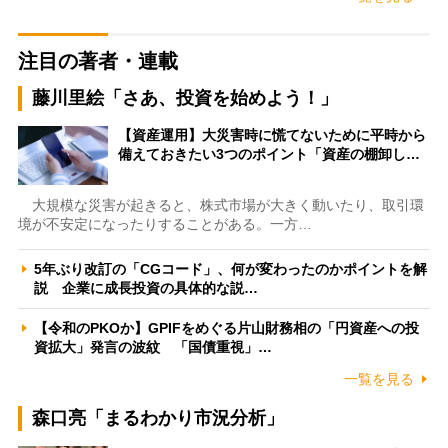
注目の著者・連載
藤川里絵「さあ、投資を始めよう！」
【資産運用】大災害時に慌てないために平時から
備えておきたい3つのポイント「資産の棚卸し…
大規模な災害が起きると、株式市場が大きく動いたり、取引環
境が不安定になったりすることがある。一方…
5年ぶり改訂の「CGコード」、何が変わったのかポイントを解
説 企業に成長投資の具体的な説…
【令和のPKOか】GPIFをめぐる片山財務相の「円資産への投
資拡大」発言の波紋 「国債重視」…
一覧を見る
森口亮「まるわかり市況分析」