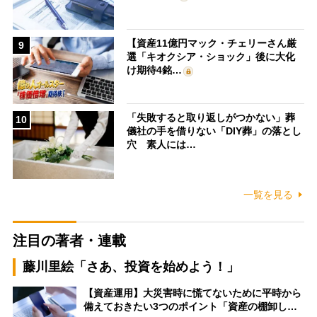
【資産11億円マック・チェリーさん厳
9
選「キオクシア・ショック」後に大化
け期待4銘…
「失敗すると取り返しがつかない」葬
10
儀社の手を借りない「DIY葬」の落とし
穴 素人には…
一覧を見る
注目の著者・連載
藤川里絵「さあ、投資を始めよう！」
【資産運用】大災害時に慌てないために平時から
備えておきたい3つのポイント「資産の棚卸し…