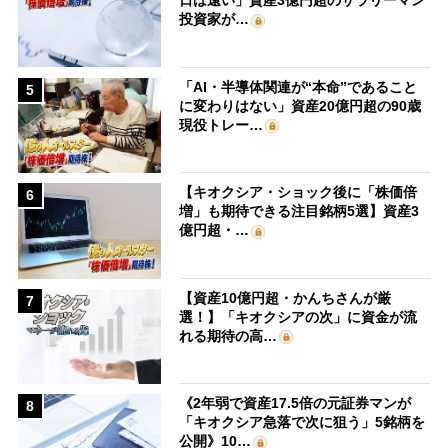
日は遠い」資産3億円超のサラリーマン
投資家が…
「AI・半導体関連が“本命”であること
5
に変わりはない」資産20億円超の90歳
現役トレー…
【キオクシア・ショック後に「株価倍
6
増」も期待できる注目銘柄5選】資産3
億円超・…
【資産10億円超・かんちさんが厳
7
選！】「キオクシアの次」に資金が流
れる期待の高…
《2年弱で資産17.5倍の元証券マンが
8
「キオクシア急落で次に狙う」5銘柄を
公開》10…