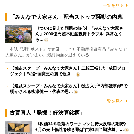
一覧を見る
「みんなで大家さん」配当ストップ騒動の内幕
《ついに見えた問題の核心》「みんなで大家さ
ん」2000億円超不動産投資トラブル“異常なく
ら…
本誌『週刊ポスト』が追及してきた不動産投資商品「みんなで
大家さん」がいよいよ最終局面を迎えている…
【独走スクープ・みんなで大家さん】二転三転した“成田プロ
ジェクト”の計画変更の裏で起き…
【追及スクープ・みんなで大家さん】独占入手“内部議事録”で
明かされる柳瀬健一・代表の思…
一覧を見る
古賀真人「発掘！好決算銘柄」
《株価34％急落のワークマンに特大反転の期待》
6月の売上低迷を吹き飛ばす第1四半期決算、…