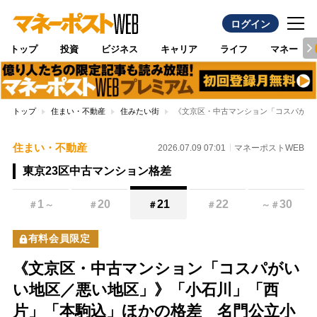
ログイン
トップ
投資
ビジネス
キャリア
ライフ
マネー
トップ
住まい・不動産
住みたい街
《文京区・中古マンション「コスパがい
住まい・不動産
2026.07.09 07:01
マネーポストWEB
東京23区中古マンション格差
1
20
21
22
30
＃
～
＃
＃
＃
～
＃
有料会員限定
《文京区・中古マンション「コスパがい
い地区／悪い地区」》「小石川」「西
片」「本駒込」ほかの格差 名門公立小