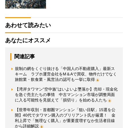
あわせて読みたい
あなたにオススメ
関連記事
規制の網をくぐり抜ける「中国人の不動産購入」最新ス
キーム ラブホ運営会社をM＆Aで買収、物件だけでなく
旅館業・飲食業・風営法の認可も一挙に取得
【湾岸タワマン“空中族”はいよいよ墜落か】売却・現金化
を急ぐ売主たちの事情 中古マンション市場が調整局面
に入る可能性を見据えて「損切り」を始める人たち
【世帯年収別・首都圏マンション「狙い目駅」15選を公
開】40代でタワマン購入のブリリアント氏が厳選！ 金
利上昇で「無理なく購入」が重要度増すなか生活者目線
から詳細解説