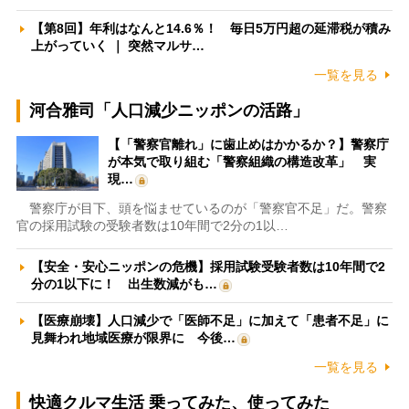
【第8回】年利はなんと14.6％！ 毎日5万円超の延滞税が積み
上がっていく ｜ 突然マルサ…
一覧を見る
河合雅司「人口減少ニッポンの活路」
【「警察官離れ」に歯止めはかかるか？】警察庁
が本気で取り組む「警察組織の構造改革」 実
現…
警察庁が目下、頭を悩ませているのが「警察官不足」だ。警察
官の採用試験の受験者数は10年間で2分の1以…
【安全・安心ニッポンの危機】採用試験受験者数は10年間で2
分の1以下に！ 出生数減がも…
【医療崩壊】人口減少で「医師不足」に加えて「患者不足」に
見舞われ地域医療が限界に 今後…
一覧を見る
快適クルマ生活 乗ってみた、使ってみた