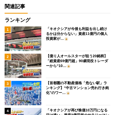
関連記事
ランキング
「キオクシアが今後も利益を出し続け
1
るかは分からない」資産11億円の個人
投資家が…
【億り人オールスターが狙う20銘柄】
2
「総資産69億円超」90歳現役トレーダ
ーから“10…
【首都圏の不動産価格「危ない駅」ラ
3
ンキング】“中古マンション売れ行き鈍
化”のワー…
「キオクシアが再び株価10万円になる
4