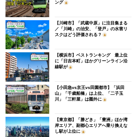
ング
【川崎市】「武蔵中原」に注目集まる
／「川崎」の治安、「登戸」の水害リ
スクはどう評価される？
【横浜市】ベストランキング 最上位
に「日吉本町」ほかグリーンライン沿
線駅が
【小田急vs京王vs田園都市】「浜田
山」「千歳船橋」は上位、「二子玉
川」「三軒屋」は圏外に
【東京都】「勝どき」「豊洲」ほか湾
岸エリア、副都心エリアへ乗り換えな
し駅が上位に