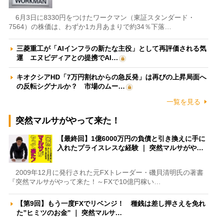
6月3日に8330円をつけたワークマン（東証スタンダード・
7564）の株価は、わずか1カ月あまりで約34％下落…
三菱重工が「AIインフラの新たな主役」として再評価される気
運 エヌビディアとの提携でAI…
キオクシアHD「7万円割れからの急反発」は再びの上昇局面へ
の反転シグナルか？ 市場のムー…
一覧を見る
突然マルサがやって来た！
【最終回】1億6000万円の負債と引き換えに手に
入れたプライスレスな経験 ｜ 突然マルサがや…
2009年12月に発行された元FXトレーダー・磯貝清明氏の著書
『突然マルサがやって来た！～FXで10億円稼い…
【第9回】もう一度FXでリベンジ！ 種銭は差し押さえを免れ
た”ヒミツのお金” ｜ 突然マルサ…