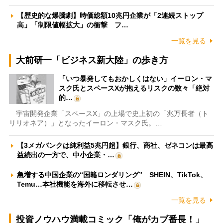
【歴史的な爆騰劇】時価総額10兆円企業が「2連続ストップ
高」「制限値幅拡大」の衝撃 フ…
一覧を見る
大前研一「ビジネス新大陸」の歩き方
「いつ暴発してもおかしくはない」イーロン・マ
スク氏とスペースXが抱えるリスクの数々「絶対
的…
宇宙開発企業「スペースX」の上場で史上初の「兆万長者（ト
リリオネア）」となったイーロン・マスク氏。…
【3メガバンクは純利益5兆円超】銀行、商社、ゼネコンは最高
益続出の一方で、中小企業・…
急増する中国企業の“国籍ロンダリング” SHEIN、TikTok、
Temu…本社機能を海外に移転させ…
一覧を見る
投資ノウハウ満載コミック「俺がカブ番長！」