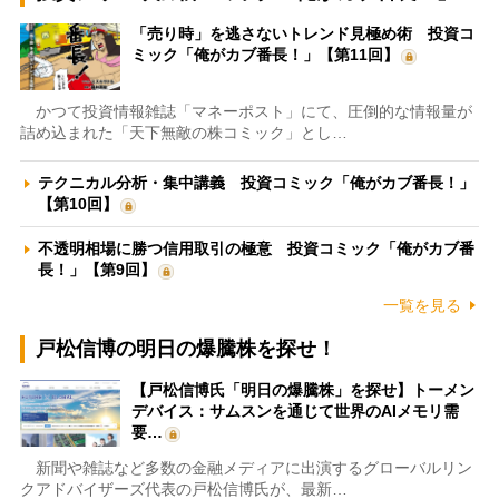
「売り時」を逃さないトレンド見極め術 投資コ
ミック「俺がカブ番長！」【第11回】
かつて投資情報雑誌「マネーポスト」にて、圧倒的な情報量が
詰め込まれた「天下無敵の株コミック」とし…
テクニカル分析・集中講義 投資コミック「俺がカブ番長！」
【第10回】
不透明相場に勝つ信用取引の極意 投資コミック「俺がカブ番
長！」【第9回】
一覧を見る
戸松信博の明日の爆騰株を探せ！
【戸松信博氏「明日の爆騰株」を探せ】トーメン
デバイス：サムスンを通じて世界のAIメモリ需
要…
新聞や雑誌など多数の金融メディアに出演するグローバルリン
クアドバイザーズ代表の戸松信博氏が、最新…