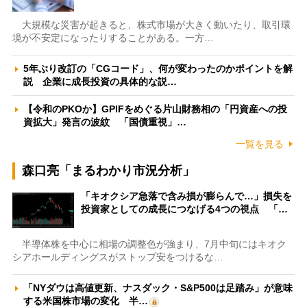
大規模な災害が起きると、株式市場が大きく動いたり、取引環
境が不安定になったりすることがある。一方…
5年ぶり改訂の「CGコード」、何が変わったのかポイントを解
説 企業に成長投資の具体的な説…
【令和のPKOか】GPIFをめぐる片山財務相の「円資産への投
資拡大」発言の波紋 「国債重視」…
一覧を見る
森口亮「まるわかり市況分析」
「キオクシア急落で含み損が膨らんで…」損失を
投資家としての成長につなげる4つの視点 「…
半導体株を中心に相場の調整色が強まり、7月中旬にはキオク
シアホールディングスがストップ安をつけるな…
「NYダウは高値更新、ナスダック・S&P500は足踏み」が意味
する米国株市場の変化 半…