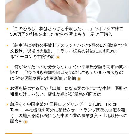
「この恐ろしい株はさっさと手放したい…」キオクシア株で
500万円の利益を出した女性が“夢よもう一度”と再購入
【納車時に複数の事故】テスラジャパン“多額のEV補助金”で注
文殺到、現場は大混乱 トラブル続発の背後に見え隠れす
る“イーロンの右腕”の影
「何がやりたいのか分からない」竹中平蔵氏が語る高市内閣の
評価 「給付付き税額控除はその場しのぎ」いま不可欠なの
は“社会保障制度の改革議論”と指摘
お酒を提供する店で「出禁」になる客のトホホな生態 嘔吐や
粗相だけじゃない、店側が嫌がる“最悪の客”とは
急増する中国企業の“国籍ロンダリング” SHEIN、TikTok、
Temu…本社機能を海外に移転させ、トランプ関税の回避を狙
う 現地人を隠れ蓑にした中国企業の農業参入・土地取得への
懸念も