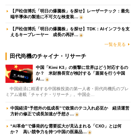
【戸松信博氏「明日の爆騰株」を探せ】レーザーテック：最先
端半導体の製造に不可欠な検査装…
【戸松信博氏「明日の爆騰株」を探せ】TDK：AIインフラを支
えるキープレーヤー 成長の再評…
一覧を見る
田代尚機のチャイナ・リサーチ
中国「Kimi K3」の衝撃に世界はどう対応するの
か？ 米財務長官が検討する「蒸留を行う中国
AI…
中国経済に精通する中国株投資の第一人者・田代尚機氏のプレ
ミアム連載「チャイナ・リサーチ」。中国企…
中国経済“予想外の低成長”で政策のテコ入れ必至か 経済運営
方針の修正で成長加速が予想さ…
“AI革命”で爆発的な需要拡大が見込まれる「CXO」とは何
か？ 高い競争力を持つ中国の医薬品…