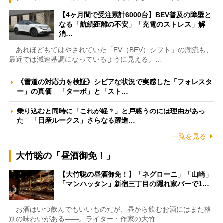
【4ヶ月間で受注累計6000台】BEV普及の障壁と
なる「航続距離の不安」「充電のストレス」解
消…
あれほどもてはやされていた「EV（BEV）シフト」の潮流も、
最近では減速基調になっているように見える。…
《雪道の対応力を検証》シビアな状況で実感した「フォレスタ
ー」の真価 「ターボ」と「スト…
乗り込むと同時に「これが軽？」と戸惑うのには理由があっ
た 「日産ルークス」さらなる躍進…
一覧を見る
大竹聡の「昼酒御免！」
【大竹聡の昼酒御免！】「ネグローニ」「山崎」
「マンハッタン」新宿三丁目の隠れ家バーで1…
お酒はいつ飲んでもいいものだが、昼から飲むお酒にはまた格
別の味わいがある――。ライター・作家の大竹…