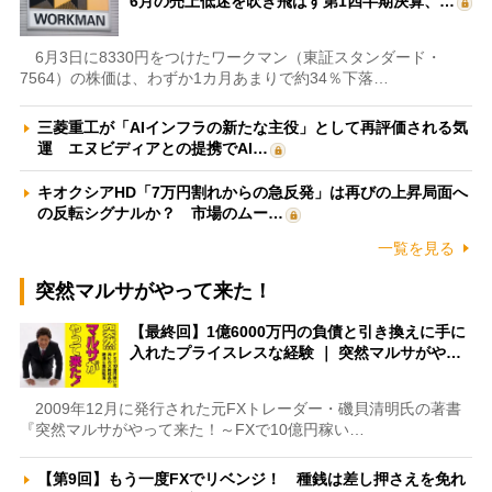
6月の売上低迷を吹き飛ばす第1四半期決算、…
6月3日に8330円をつけたワークマン（東証スタンダード・
7564）の株価は、わずか1カ月あまりで約34％下落…
三菱重工が「AIインフラの新たな主役」として再評価される気
運 エヌビディアとの提携でAI…
キオクシアHD「7万円割れからの急反発」は再びの上昇局面へ
の反転シグナルか？ 市場のムー…
一覧を見る
突然マルサがやって来た！
【最終回】1億6000万円の負債と引き換えに手に
入れたプライスレスな経験 ｜ 突然マルサがや…
2009年12月に発行された元FXトレーダー・磯貝清明氏の著書
『突然マルサがやって来た！～FXで10億円稼い…
【第9回】もう一度FXでリベンジ！ 種銭は差し押さえを免れ