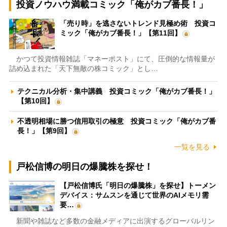
投資ノウハウ満載コミック「俺がカブ番長！」
「売り時」を逃さないトレンド見極め術 投資コ
ミック「俺がカブ番長！」【第11回】
かつて投資情報雑誌「マネーポスト」にて、圧倒的な情報量が
詰め込まれた「天下無敵の株コミック」とし…
テクニカル分析・集中講義 投資コミック「俺がカブ番長！」
【第10回】
不透明相場に勝つ信用取引の極意 投資コミック「俺がカブ番
長！」【第9回】
一覧を見る
戸松信博の明日の爆騰株を探せ！
【戸松信博氏「明日の爆騰株」を探せ】トーメン
デバイス：サムスンを通じて世界のAIメモリ需
要…
新聞や雑誌など多数の金融メディアに出演するグローバルリン