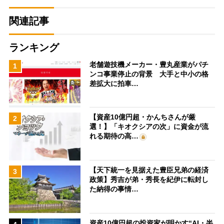
関連記事
ランキング
老舗遊技機メーカー・豊丸産業がパチ
1
ンコ事業停止の背景 大手と中小の格
差拡大に拍車…
【資産10億円超・かんちさんが厳
2
選！】「キオクシアの次」に資金が流
れる期待の高…
【天下統一を見据えた豊臣兄弟の経済
3
政策】秀吉が弟・秀長を紀伊に転封し
た納得の事情…
資産10億円超の投資家が明かす“AI・半