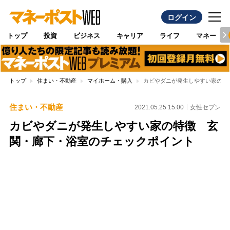
ログイン
トップ
投資
ビジネス
キャリア
ライフ
マネー
トップ
住まい・不動産
マイホーム・購入
カビやダニが発生しやすい家の特
住まい・不動産
2021.05.25 15:00
女性セブン
カビやダニが発生しやすい家の特徴 玄
関・廊下・浴室のチェックポイント
Loaded
:
100.00%
/
Unmute