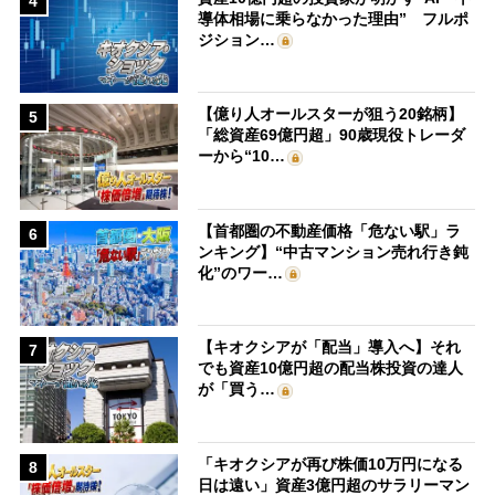
4
導体相場に乗らなかった理由” フルポ
ジション…
【億り人オールスターが狙う20銘柄】
5
「総資産69億円超」90歳現役トレーダ
ーから“10…
【首都圏の不動産価格「危ない駅」ラ
6
ンキング】“中古マンション売れ行き鈍
化”のワー…
【キオクシアが「配当」導入へ】それ
7
でも資産10億円超の配当株投資の達人
が「買う…
「キオクシアが再び株価10万円になる
8
日は遠い」資産3億円超のサラリーマン