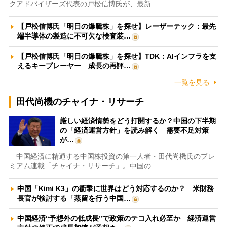
クアドバイザーズ代表の戸松信博氏が、最新…
【戸松信博氏「明日の爆騰株」を探せ】レーザーテック：最先
端半導体の製造に不可欠な検査装…
【戸松信博氏「明日の爆騰株」を探せ】TDK：AIインフラを支
えるキープレーヤー 成長の再評…
一覧を見る
田代尚機のチャイナ・リサーチ
厳しい経済情勢をどう打開するか？中国の下半期
の「経済運営方針」を読み解く 需要不足対策
が…
中国経済に精通する中国株投資の第一人者・田代尚機氏のプレ
ミアム連載「チャイナ・リサーチ」。中国の…
中国「Kimi K3」の衝撃に世界はどう対応するのか？ 米財務
長官が検討する「蒸留を行う中国…
中国経済“予想外の低成長”で政策のテコ入れ必至か 経済運営