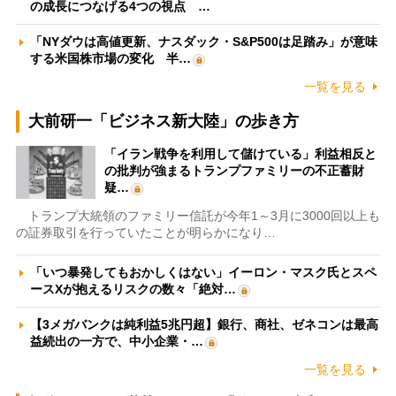
の成長につなげる4つの視点 …
「NYダウは高値更新、ナスダック・S&P500は足踏み」が意味
する米国株市場の変化 半…
一覧を見る
大前研一「ビジネス新大陸」の歩き方
「イラン戦争を利用して儲けている」利益相反と
の批判が強まるトランプファミリーの不正蓄財
疑…
トランプ大統領のファミリー信託が今年1～3月に3000回以上も
の証券取引を行っていたことが明らかになり…
「いつ暴発してもおかしくはない」イーロン・マスク氏とスペ
ースXが抱えるリスクの数々「絶対…
【3メガバンクは純利益5兆円超】銀行、商社、ゼネコンは最高
益続出の一方で、中小企業・…
一覧を見る