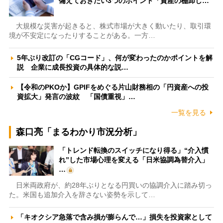
備えておきたい3つのポイント「資産の棚卸し…
大規模な災害が起きると、株式市場が大きく動いたり、取引環
境が不安定になったりすることがある。一方…
5年ぶり改訂の「CGコード」、何が変わったのかポイントを解
説 企業に成長投資の具体的な説…
【令和のPKOか】GPIFをめぐる片山財務相の「円資産への投
資拡大」発言の波紋 「国債重視」…
一覧を見る
森口亮「まるわかり市況分析」
「トレンド転換のスイッチになり得る」“介入慣
れ”した市場心理を変える「日米協調為替介入」
…
日米両政府が、約28年ぶりとなる円買いの協調介入に踏み切っ
た。米国も追加介入を辞さない姿勢を示して…
「キオクシア急落で含み損が膨らんで…」損失を投資家として