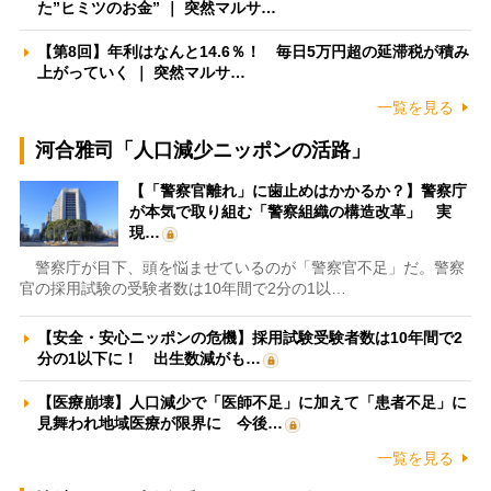
た”ヒミツのお金” ｜ 突然マルサ…
【第8回】年利はなんと14.6％！ 毎日5万円超の延滞税が積み
上がっていく ｜ 突然マルサ…
一覧を見る
河合雅司「人口減少ニッポンの活路」
【「警察官離れ」に歯止めはかかるか？】警察庁
が本気で取り組む「警察組織の構造改革」 実
現…
警察庁が目下、頭を悩ませているのが「警察官不足」だ。警察
官の採用試験の受験者数は10年間で2分の1以…
【安全・安心ニッポンの危機】採用試験受験者数は10年間で2
分の1以下に！ 出生数減がも…
【医療崩壊】人口減少で「医師不足」に加えて「患者不足」に
見舞われ地域医療が限界に 今後…
一覧を見る