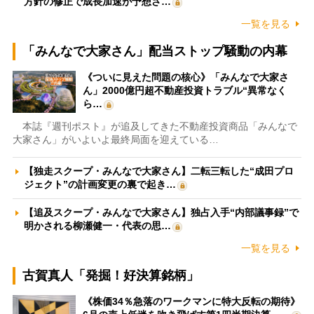
方針の修正で成長加速が予想さ…
一覧を見る
「みんなで大家さん」配当ストップ騒動の内幕
《ついに見えた問題の核心》「みんなで大家さ
ん」2000億円超不動産投資トラブル“異常なく
ら…
本誌『週刊ポスト』が追及してきた不動産投資商品「みんなで
大家さん」がいよいよ最終局面を迎えている…
【独走スクープ・みんなで大家さん】二転三転した“成田プロ
ジェクト”の計画変更の裏で起き…
【追及スクープ・みんなで大家さん】独占入手“内部議事録”で
明かされる柳瀬健一・代表の思…
一覧を見る
古賀真人「発掘！好決算銘柄」
《株価34％急落のワークマンに特大反転の期待》