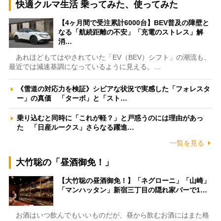
快適クルマ生活 乗ってみた、使ってみた
【4ヶ月間で受注累計6000台】BEV普及の障壁と
なる「航続距離の不安」「充電のストレス」解
消…
あれほどもてはやされていた「EV（BEV）シフト」の潮流も、
最近では減速基調になっているように見える。…
《雪道の対応力を検証》シビアな状況で実感した「フォレスタ
ー」の真価 「ターボ」と「スト…
乗り込むと同時に「これが軽？」と戸惑うのには理由があっ
た 「日産ルークス」さらなる躍進…
一覧を見る
大竹聡の「昼酒御免！」
【大竹聡の昼酒御免！】「ネグローニ」「山崎」
「マンハッタン」新宿三丁目の隠れ家バーで1…
お酒はいつ飲んでもいいものだが、昼から飲むお酒にはまた格