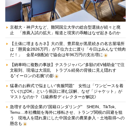
京都大・神戸大など、難関国立大学の総合型選抜が続々と廃
止 「推薦入試の拡大」報道と現実の乖離はなぜ起きるのか
【土俵に埋まるカネ】大の里、豊昇龍が黒星続きの名古屋場所
は「懸賞金2826万円」が下位力士に渡り「今日はみんなで焼肉
だ！」 金星4個配給で協会は年96万円の支出増に
【納車時に複数の事故】テスラジャパン“多額のEV補助金”で注
文殺到、現場は大混乱 トラブル続発の背後に見え隠れす
る“イーロンの右腕”の影
猛暑のお葬式で悩ましい“喪服問題” 女性は「ワンピースを着
ていけばOK」という俗説に潜む誤解、なぜ「ジャケット」が
マストなのか？《1級葬祭ディレクターが解説》
急増する中国企業の“国籍ロンダリング” SHEIN、TikTok、
Temu…本社機能を海外に移転させ、トランプ関税の回避を狙
う 現地人を隠れ蓑にした中国企業の農業参入・土地取得への
懸念も