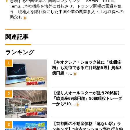
急増する中国企業の“国籍ロンダリング” SHEIN、TikTok、
Temu…本社機能を海外に移転させ、トランプ関税の回避を狙
う 現地人を隠れ蓑にした中国企業の農業参入・土地取得への
懸念も
関連記事
ランキング
【キオクシア・ショック後に「株価倍
1
増」も期待できる注目銘柄5選】資産3
億円超・…
【億り人オールスターが狙う20銘柄】
2
「総資産69億円超」90歳現役トレーダ
ーから“10…
【首都圏の不動産価格「危ない駅」ラ
3
ンキング】“中古マンション売れ行き鈍