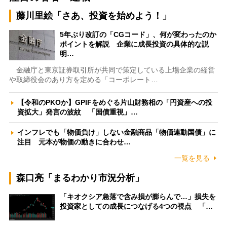
藤川里絵「さあ、投資を始めよう！」
5年ぶり改訂の「CGコード」、何が変わったのか
ポイントを解説 企業に成長投資の具体的な説
明…
金融庁と東京証券取引所が共同で策定している上場企業の経営
や取締役会のあり方を定める「コーポレート…
【令和のPKOか】GPIFをめぐる片山財務相の「円資産への投
資拡大」発言の波紋 「国債重視」…
インフレでも「物価負け」しない金融商品「物価連動国債」に
注目 元本が物価の動きに合わせ…
一覧を見る
森口亮「まるわかり市況分析」
「キオクシア急落で含み損が膨らんで…」損失を
投資家としての成長につなげる4つの視点 「…