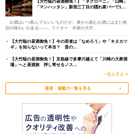
【大竹聡の昼酒御免！】「ネグローニ」「山崎」
「マンハッタン」新宿三丁目の隠れ家バーで1…
お酒はいつ飲んでもいいものだが、昼から飲むお酒にはまた格
別の味わいがある――。ライター・作家の大竹…
【大竹聡の昼酒御免！】今の若者は「なめろう」や「キヌカツ
ギ」を知らないって本当？ 昔の…
【大竹聡の昼酒御免！】京急線で多摩川越えて「川崎の大衆酒
場」へと昼酒旅 押し寄せるノス…
一覧を見る
著者・連載の一覧を見る