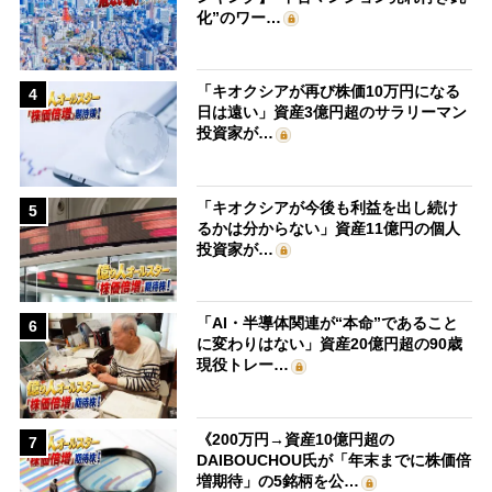
化”のワー…
「キオクシアが再び株価10万円になる
4
日は遠い」資産3億円超のサラリーマン
投資家が…
「キオクシアが今後も利益を出し続け
5
るかは分からない」資産11億円の個人
投資家が…
「AI・半導体関連が“本命”であること
6
に変わりはない」資産20億円超の90歳
現役トレー…
《200万円→資産10億円超の
7
DAIBOUCHOU氏が「年末までに株価倍
増期待」の5銘柄を公…