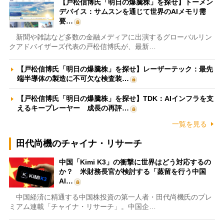
【戸松信博氏「明日の爆騰株」を探せ】トーメン
デバイス：サムスンを通じて世界のAIメモリ需
要…
新聞や雑誌など多数の金融メディアに出演するグローバルリン
クアドバイザーズ代表の戸松信博氏が、最新…
【戸松信博氏「明日の爆騰株」を探せ】レーザーテック：最先
端半導体の製造に不可欠な検査装…
【戸松信博氏「明日の爆騰株」を探せ】TDK：AIインフラを支
えるキープレーヤー 成長の再評…
一覧を見る
田代尚機のチャイナ・リサーチ
中国「Kimi K3」の衝撃に世界はどう対応するの
か？ 米財務長官が検討する「蒸留を行う中国
AI…
中国経済に精通する中国株投資の第一人者・田代尚機氏のプレ
ミアム連載「チャイナ・リサーチ」。中国企…