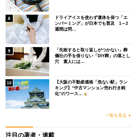
ドライアイスを使わず遺体を保つ「エ
8
ンバーミング」が日本でも普及 1～2
週間は問…
「失敗すると取り返しがつかない」葬
9
儀社の手を借りない「DIY葬」の落とし
穴 素人には…
【大阪の不動産価格「危ない駅」ラン
10
キング】“中古マンション売れ行き鈍
化”のワース…
一覧を見る
注目の著者・連載