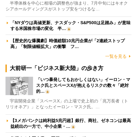
半導体株を中心に相場の調整色が強まり、7月中旬にはキオク
シアホールディングスがストップ安をつけるな…
「NYダウは高値更新、ナスダック・S&P500は足踏み」が意味
する米国株市場の変化 半…
【歴史的な爆騰劇】時価総額10兆円企業が「2連続ストップ
高」「制限値幅拡大」の衝撃 フ…
一覧を見る
大前研一「ビジネス新大陸」の歩き方
「いつ暴発してもおかしくはない」イーロン・マ
スク氏とスペースXが抱えるリスクの数々「絶対
的…
宇宙開発企業「スペースX」の上場で史上初の「兆万長者（ト
リリオネア）」となったイーロン・マスク氏。…
【3メガバンクは純利益5兆円超】銀行、商社、ゼネコンは最高
益続出の一方で、中小企業・…