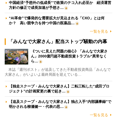
中国経済“予想外の低成長”で政策のテコ入れ必至か 経済運営
方針の修正で成長加速が予想さ…
“AI革命”で爆発的な需要拡大が見込まれる「CXO」とは何
か？ 高い競争力を持つ中国の医薬品…
一覧を見る
「みんなで大家さん」配当ストップ騒動の内幕
《ついに見えた問題の核心》「みんなで大家さ
ん」2000億円超不動産投資トラブル“異常なく
ら…
本誌『週刊ポスト』が追及してきた不動産投資商品「みんなで
大家さん」がいよいよ最終局面を迎えている…
【独走スクープ・みんなで大家さん】二転三転した“成田プロ
ジェクト”の計画変更の裏で起き…
【追及スクープ・みんなで大家さん】独占入手“内部議事録”で
明かされる柳瀬健一・代表の思…
一覧を見る