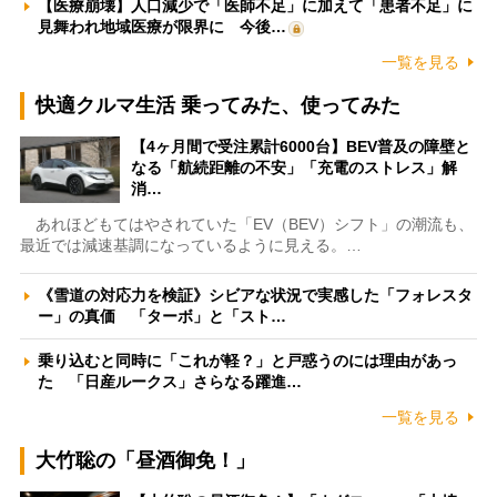
【医療崩壊】人口減少で「医師不足」に加えて「患者不足」に
見舞われ地域医療が限界に 今後…
一覧を見る
快適クルマ生活 乗ってみた、使ってみた
【4ヶ月間で受注累計6000台】BEV普及の障壁と
なる「航続距離の不安」「充電のストレス」解
消…
あれほどもてはやされていた「EV（BEV）シフト」の潮流も、
最近では減速基調になっているように見える。…
《雪道の対応力を検証》シビアな状況で実感した「フォレスタ
ー」の真価 「ターボ」と「スト…
乗り込むと同時に「これが軽？」と戸惑うのには理由があっ
た 「日産ルークス」さらなる躍進…
一覧を見る
大竹聡の「昼酒御免！」