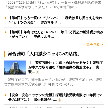
2009年12月に発行された元FXトレーダー・磯貝清明氏の著書
『突然マルサがやって来た！～FXで10億円稼い…
【第9回】もう一度FXでリベンジ！ 種銭は差し押さえを免れ
た”ヒミツのお金” ｜ 突然マルサ…
【第8回】年利はなんと14.6％！ 毎日5万円超の延滞税が積み
上がっていく ｜ 突然マルサ…
一覧を見る
河合雅司「人口減少ニッポンの活路」
【「警察官離れ」に歯止めはかかるか？】警察庁
が本気で取り組む「警察組織の構造改革」 実
現…
警察庁が目下、頭を悩ませているのが「警察官不足」だ。警察
官の採用試験の受験者数は10年間で2分の1以…
【安全・安心ニッポンの危機】採用試験受験者数は10年間で2
分の1以下に！ 出生数減がも…