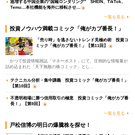
急増する中国企業の“国籍ロンダリング” SHEIN、TikTok、
Temu…本社機能を海外に移転させ…
一覧を見る
投資ノウハウ満載コミック「俺がカブ番長！」
「売り時」を逃さないトレンド見極め術 投資コ
ミック「俺がカブ番長！」【第11回】
かつて投資情報雑誌「マネーポスト」にて、圧倒的な情報量が
詰め込まれた「天下無敵の株コミック」とし…
テクニカル分析・集中講義 投資コミック「俺がカブ番長！」
【第10回】
不透明相場に勝つ信用取引の極意 投資コミック「俺がカブ番
長！」【第9回】
一覧を見る
戸松信博の明日の爆騰株を探せ！