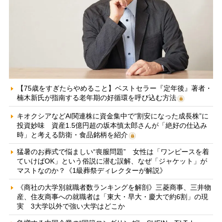
【75歳をすぎたらやめること】ベストセラー『定年後』著者・
楠木新氏が指南する老年期の好循環を呼び込む方法
キオクシアなどAI関連株に資金集中で“割安になった成長株”に
投資妙味 資産1.5億円超の坂本慎太郎さんが「絶好の仕込み
時」と考える防衛・食品銘柄を紹介
猛暑のお葬式で悩ましい“喪服問題” 女性は「ワンピースを着
ていけばOK」という俗説に潜む誤解、なぜ「ジャケット」が
マストなのか？《1級葬祭ディレクターが解説》
《商社の大学別就職者数ランキングを解剖》三菱商事、三井物
産、住友商事への就職者は「東大・早大・慶大で約6割」の現
実 3大学以外で強い大学はどこか