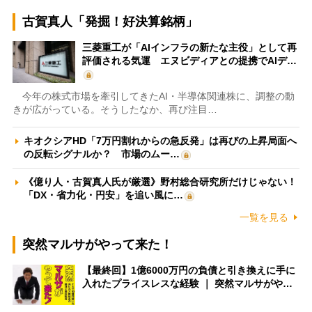
古賀真人「発掘！好決算銘柄」
三菱重工が「AIインフラの新たな主役」として再
評価される気運 エヌビディアとの提携でAIデ…
今年の株式市場を牽引してきたAI・半導体関連株に、調整の動
きが広がっている。そうしたなか、再び注目…
キオクシアHD「7万円割れからの急反発」は再びの上昇局面へ
の反転シグナルか？ 市場のムー…
《億り人・古賀真人氏が厳選》野村総合研究所だけじゃない！
「DX・省力化・円安」を追い風に…
一覧を見る
突然マルサがやって来た！
【最終回】1億6000万円の負債と引き換えに手に
入れたプライスレスな経験 ｜ 突然マルサがや…