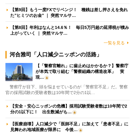
【第9回】もう一度FXでリベンジ！ 種銭は差し押さえを免れ
た”ヒミツのお金” ｜ 突然マルサ…
【第8回】年利はなんと14.6％！ 毎日5万円超の延滞税が積み
上がっていく ｜ 突然マルサ…
一覧を見る
河合雅司「人口減少ニッポンの活路」
【「警察官離れ」に歯止めはかかるか？】警察庁
が本気で取り組む「警察組織の構造改革」 実
現…
警察庁が目下、頭を悩ませているのが「警察官不足」だ。警察
官の採用試験の受験者数は10年間で2分の1以…
【安全・安心ニッポンの危機】採用試験受験者数は10年間で2
分の1以下に！ 出生数減がも…
【医療崩壊】人口減少で「医師不足」に加えて「患者不足」に
見舞われ地域医療が限界に 今後…