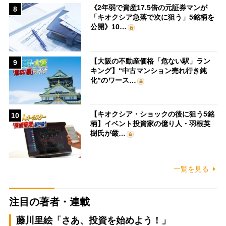
《2年弱で資産17.5倍の元証券マンが
8
「キオクシア急落で次に狙う」5銘柄を
公開》10…
【大阪の不動産価格「危ない駅」ラン
9
キング】“中古マンション売れ行き鈍
化”のワース…
【キオクシア・ショックの後に狙う5銘
10
柄】イベント投資家の億り人・羽根英
樹氏が厳…
一覧を見る
注目の著者・連載
藤川里絵「さあ、投資を始めよう！」