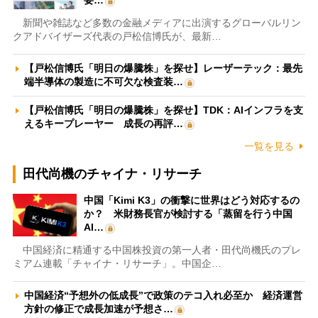
新聞や雑誌など多数の金融メディアに出演するグローバルリン
クアドバイザーズ代表の戸松信博氏が、最新…
【戸松信博氏「明日の爆騰株」を探せ】レーザーテック：最先
端半導体の製造に不可欠な検査装…
【戸松信博氏「明日の爆騰株」を探せ】TDK：AIインフラを支
えるキープレーヤー 成長の再評…
一覧を見る
田代尚機のチャイナ・リサーチ
中国「Kimi K3」の衝撃に世界はどう対応するの
か？ 米財務長官が検討する「蒸留を行う中国
AI…
中国経済に精通する中国株投資の第一人者・田代尚機氏のプレ
ミアム連載「チャイナ・リサーチ」。中国企…
中国経済“予想外の低成長”で政策のテコ入れ必至か 経済運営
方針の修正で成長加速が予想さ…