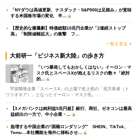
「NYダウは高値更新、ナスダック・S&P500は足踏み」が意味
する米国株市場の変化 半…
【歴史的な爆騰劇】時価総額10兆円企業が「2連続ストップ
高」「制限値幅拡大」の衝撃 フ…
一覧を見る
大前研一「ビジネス新大陸」の歩き方
「いつ暴発してもおかしくはない」イーロン・マ
スク氏とスペースXが抱えるリスクの数々「絶対
的…
宇宙開発企業「スペースX」の上場で史上初の「兆万長者（ト
リリオネア）」となったイーロン・マスク氏。…
【3メガバンクは純利益5兆円超】銀行、商社、ゼネコンは最高
益続出の一方で、中小企業・…
急増する中国企業の“国籍ロンダリング” SHEIN、TikTok、
Temu…本社機能を海外に移転させ…