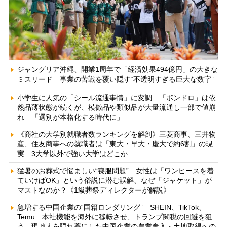
ジャングリア沖縄、開業1周年で「経済効果494億円」の大きな
ミスリード 事業の苦戦を覆い隠す“不透明すぎる巨大な数字”
小学生に人気の「シール流通事情」に変調 「ボンドロ」は依
然品薄状態が続くが、模倣品や類似品が大量流通し一部で値崩
れ 「選別が本格化する時代に」
《商社の大学別就職者数ランキングを解剖》三菱商事、三井物
産、住友商事への就職者は「東大・早大・慶大で約6割」の現
実 3大学以外で強い大学はどこか
猛暑のお葬式で悩ましい“喪服問題” 女性は「ワンピースを着
ていけばOK」という俗説に潜む誤解、なぜ「ジャケット」が
マストなのか？《1級葬祭ディレクターが解説》
急増する中国企業の“国籍ロンダリング” SHEIN、TikTok、
Temu…本社機能を海外に移転させ、トランプ関税の回避を狙
う 現地人を隠れ蓑にした中国企業の農業参入・土地取得への