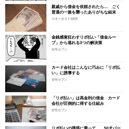
親戚から借金を依頼されたら… ごく
普通の一族を襲ったありがちな結末
マネーポストWEB
金銭感覚狂わすリボ払い「借金ルー
プ」から逃れる3つの解決策
女性セブン
カード会社はこんなに巧みに「リボ払
い」に誘導する
女性セブン
「リボ払い」は高金利の借金 カード
会社が圧倒的に得する仕組み
女性セブン
リボ払いの誘惑に乗って… 50才パー