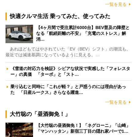
一覧を見る
快適クルマ生活 乗ってみた、使ってみた
【4ヶ月間で受注累計6000台】BEV普及の障壁と
なる「航続距離の不安」「充電のストレス」解
消…
あれほどもてはやされていた「EV（BEV）シフト」の潮流も、
最近では減速基調になっているように見える。…
《雪道の対応力を検証》シビアな状況で実感した「フォレスタ
ー」の真価 「ターボ」と「スト…
乗り込むと同時に「これが軽？」と戸惑うのには理由があっ
た 「日産ルークス」さらなる躍進…
一覧を見る
大竹聡の「昼酒御免！」
【大竹聡の昼酒御免！】「ネグローニ」「山崎」
「マンハッタン」新宿三丁目の隠れ家バーで1…