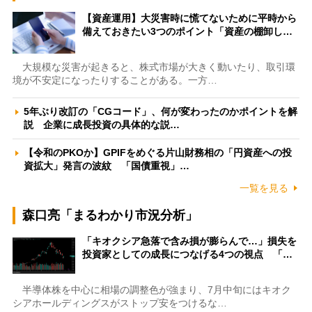
【資産運用】大災害時に慌てないために平時から
備えておきたい3つのポイント「資産の棚卸し…
大規模な災害が起きると、株式市場が大きく動いたり、取引環
境が不安定になったりすることがある。一方…
5年ぶり改訂の「CGコード」、何が変わったのかポイントを解
説 企業に成長投資の具体的な説…
【令和のPKOか】GPIFをめぐる片山財務相の「円資産への投
資拡大」発言の波紋 「国債重視」…
一覧を見る
森口亮「まるわかり市況分析」
「キオクシア急落で含み損が膨らんで…」損失を
投資家としての成長につなげる4つの視点 「…
半導体株を中心に相場の調整色が強まり、7月中旬にはキオク
シアホールディングスがストップ安をつけるな…