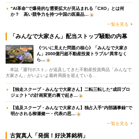
“AI革命”で爆発的な需要拡大が見込まれる「CXO」とは何
か？ 高い競争力を持つ中国の医薬品…
一覧を見る
「みんなで大家さん」配当ストップ騒動の内幕
《ついに見えた問題の核心》「みんなで大家さ
ん」2000億円超不動産投資トラブル“異常なく
ら…
本誌『週刊ポスト』が追及してきた不動産投資商品「みんなで
大家さん」がいよいよ最終局面を迎えている…
【独走スクープ・みんなで大家さん】二転三転した“成田プロ
ジェクト”の計画変更の裏で起き…
【追及スクープ・みんなで大家さん】独占入手“内部議事録”で
明かされる柳瀬健一・代表の思…
一覧を見る
古賀真人「発掘！好決算銘柄」