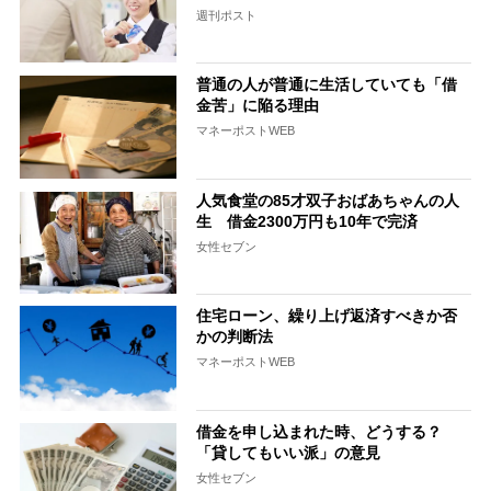
週刊ポスト
普通の人が普通に生活していても「借
金苦」に陥る理由
マネーポストWEB
人気食堂の85才双子おばあちゃんの人
生 借金2300万円も10年で完済
女性セブン
住宅ローン、繰り上げ返済すべきか否
かの判断法
マネーポストWEB
借金を申し込まれた時、どうする？
「貸してもいい派」の意見
女性セブン