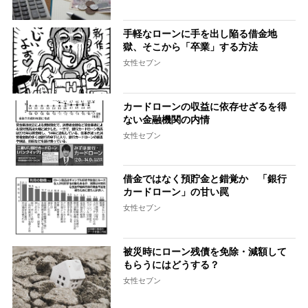
手軽なローンに手を出し陥る借金地
獄、そこから「卒業」する方法
女性セブン
カードローンの収益に依存せざるを得
ない金融機関の内情
女性セブン
借金ではなく預貯金と錯覚か 「銀行
カードローン」の甘い罠
女性セブン
被災時にローン残債を免除・減額して
もらうにはどうする？
女性セブン