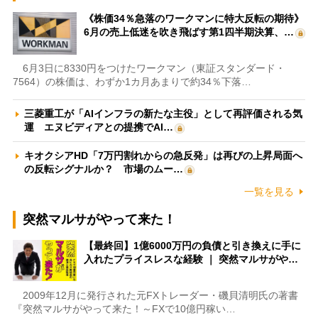
《株価34％急落のワークマンに特大反転の期待》
6月の売上低迷を吹き飛ばす第1四半期決算、…
6月3日に8330円をつけたワークマン（東証スタンダード・
7564）の株価は、わずか1カ月あまりで約34％下落…
三菱重工が「AIインフラの新たな主役」として再評価される気
運 エヌビディアとの提携でAI…
キオクシアHD「7万円割れからの急反発」は再びの上昇局面へ
の反転シグナルか？ 市場のムー…
一覧を見る
突然マルサがやって来た！
【最終回】1億6000万円の負債と引き換えに手に
入れたプライスレスな経験 ｜ 突然マルサがや…
2009年12月に発行された元FXトレーダー・磯貝清明氏の著書
『突然マルサがやって来た！～FXで10億円稼い…