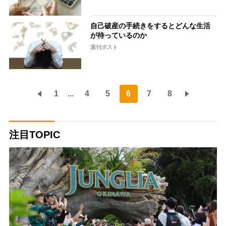
自己破産の手続きをするとどんな生活
が待っているのか
週刊ポスト
1
...
4
5
6
7
8
注目TOPIC