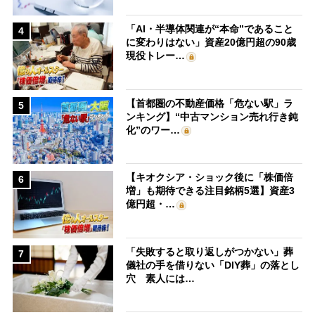
「AI・半導体関連が“本命”であること
4
に変わりはない」資産20億円超の90歳
現役トレー…
【首都圏の不動産価格「危ない駅」ラ
5
ンキング】“中古マンション売れ行き鈍
化”のワー…
【キオクシア・ショック後に「株価倍
6
増」も期待できる注目銘柄5選】資産3
億円超・…
「失敗すると取り返しがつかない」葬
7
儀社の手を借りない「DIY葬」の落とし
穴 素人には…