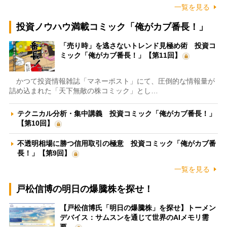
一覧を見る
投資ノウハウ満載コミック「俺がカブ番長！」
「売り時」を逃さないトレンド見極め術 投資コ
ミック「俺がカブ番長！」【第11回】
かつて投資情報雑誌「マネーポスト」にて、圧倒的な情報量が
詰め込まれた「天下無敵の株コミック」とし…
テクニカル分析・集中講義 投資コミック「俺がカブ番長！」
【第10回】
不透明相場に勝つ信用取引の極意 投資コミック「俺がカブ番
長！」【第9回】
一覧を見る
戸松信博の明日の爆騰株を探せ！
【戸松信博氏「明日の爆騰株」を探せ】トーメン
デバイス：サムスンを通じて世界のAIメモリ需
要…