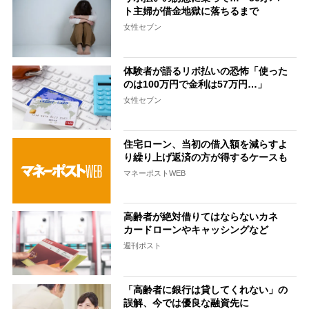
ト主婦が借金地獄に落ちるまで
女性セブン
体験者が語るリボ払いの恐怖「使った
のは100万円で金利は57万円…」
女性セブン
住宅ローン、当初の借入額を減らすよ
り繰り上げ返済の方が得するケースも
マネーポストWEB
高齢者が絶対借りてはならないカネ
カードローンやキャッシングなど
週刊ポスト
「高齢者に銀行は貸してくれない」の
誤解、今では優良な融資先に