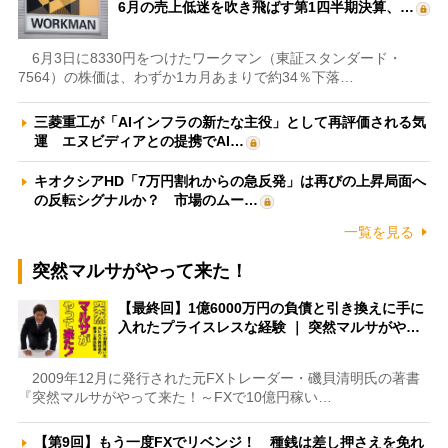
6月の売上低迷を吹き飛ばす第1四半期決算、…
6月3日に8330円をつけたワークマン（東証スタンダード・
7564）の株価は、わずか1カ月あまりで約34％下落…
三菱重工が「AIインフラの新たな主役」として再評価される気
運 エヌビディアとの提携でAI…
キオクシアHD「7万円割れからの急反発」は再びの上昇局面へ
の反転シグナルか？ 市場のムー…
一覧を見る
突然マルサがやって来た！
【最終回】1億6000万円の負債と引き換えに手に
入れたプライスレスな経験 ｜ 突然マルサがや…
2009年12月に発行された元FXトレーダー・磯貝清明氏の著書
『突然マルサがやって来た！～FXで10億円稼い…
【第9回】もう一度FXでリベンジ！ 種銭は差し押さえを免れ