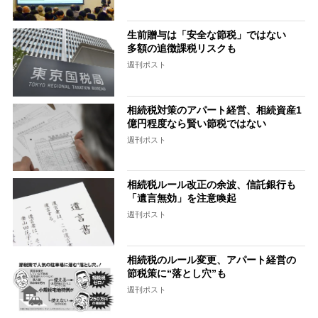
生前贈与は「安全な節税」ではない
多額の追徴課税リスクも
週刊ポスト
相続税対策のアパート経営、相続資産1
億円程度なら賢い節税ではない
週刊ポスト
相続税ルール改正の余波、信託銀行も
「遺言無効」を注意喚起
週刊ポスト
相続税のルール変更、アパート経営の
節税策に“落とし穴”も
週刊ポスト