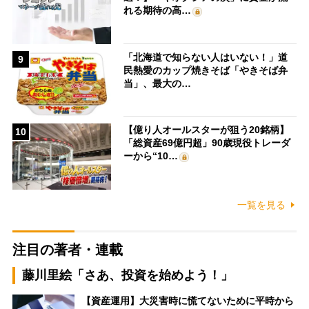
れる期待の高…
「北海道で知らない人はいない！」道
9
民熱愛のカップ焼きそば「やきそば弁
当」、最大の…
【億り人オールスターが狙う20銘柄】
10
「総資産69億円超」90歳現役トレーダ
ーから“10…
一覧を見る
注目の著者・連載
藤川里絵「さあ、投資を始めよう！」
【資産運用】大災害時に慌てないために平時から