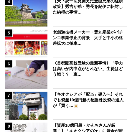
【天下統一を見据えた豊臣兄弟の経済
4
政策】秀吉が弟・秀長を紀伊に転封し
た納得の事情…
老舗遊技機メーカー・豊丸産業がパチ
5
ンコ事業停止の背景 大手と中小の格
差拡大に拍車…
《首都圏高校受験の最新事情》「学力
6
は高いが内申点がとれない」生徒はど
う戦う？ 東…
【キオクシアが「配当」導入へ】それ
7
でも資産10億円超の配当株投資の達人
が「買う…
【資産10億円超・かんちさんが厳
8
選！】「キオクシアの次」に資金が流