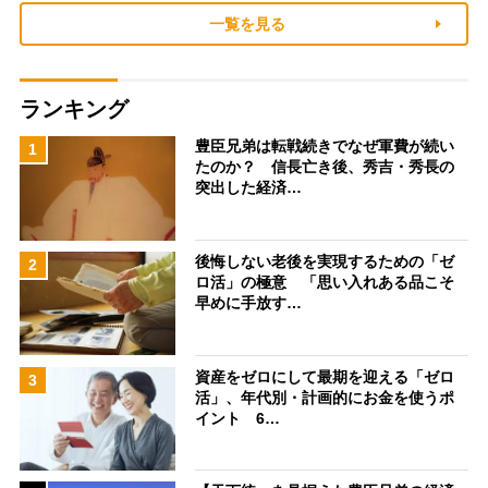
一覧を見る
ランキング
豊臣兄弟は転戦続きでなぜ軍費が続い
1
たのか？ 信長亡き後、秀吉・秀長の
突出した経済…
後悔しない老後を実現するための「ゼ
2
ロ活」の極意 「思い入れある品こそ
早めに手放す…
資産をゼロにして最期を迎える「ゼロ
3
活」、年代別・計画的にお金を使うポ
イント 6…