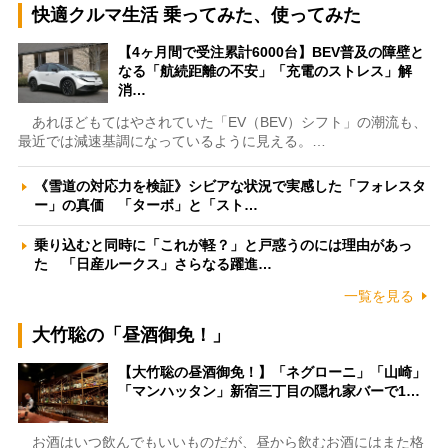
快適クルマ生活 乗ってみた、使ってみた
【4ヶ月間で受注累計6000台】BEV普及の障壁と
なる「航続距離の不安」「充電のストレス」解
消…
あれほどもてはやされていた「EV（BEV）シフト」の潮流も、
最近では減速基調になっているように見える。…
《雪道の対応力を検証》シビアな状況で実感した「フォレスタ
ー」の真価 「ターボ」と「スト…
乗り込むと同時に「これが軽？」と戸惑うのには理由があっ
た 「日産ルークス」さらなる躍進…
一覧を見る
大竹聡の「昼酒御免！」
【大竹聡の昼酒御免！】「ネグローニ」「山崎」
「マンハッタン」新宿三丁目の隠れ家バーで1…
お酒はいつ飲んでもいいものだが、昼から飲むお酒にはまた格