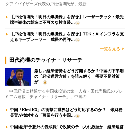
クアドバイザーズ代表の戸松信博氏が、最新…
【戸松信博氏「明日の爆騰株」を探せ】レーザーテック：最先
端半導体の製造に不可欠な検査装…
【戸松信博氏「明日の爆騰株」を探せ】TDK：AIインフラを支
えるキープレーヤー 成長の再評…
一覧を見る
田代尚機のチャイナ・リサーチ
厳しい経済情勢をどう打開するか？中国の下半期
の「経済運営方針」を読み解く 需要不足対策
が…
中国経済に精通する中国株投資の第一人者・田代尚機氏のプレ
ミアム連載「チャイナ・リサーチ」。中国の…
中国「Kimi K3」の衝撃に世界はどう対応するのか？ 米財務
長官が検討する「蒸留を行う中国…
中国経済“予想外の低成長”で政策のテコ入れ必至か 経済運営