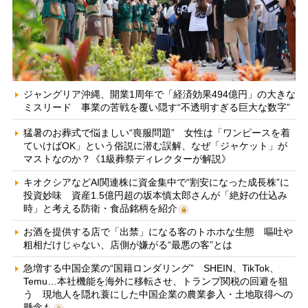
ジャングリア沖縄、開業1周年で「経済効果494億円」の大きな
ミスリード 事業の苦戦を覆い隠す“不透明すぎる巨大な数字”
猛暑のお葬式で悩ましい“喪服問題” 女性は「ワンピースを着
ていけばOK」という俗説に潜む誤解、なぜ「ジャケット」が
マストなのか？《1級葬祭ディレクターが解説》
キオクシアなどAI関連株に資金集中で“割安になった成長株”に
投資妙味 資産1.5億円超の坂本慎太郎さんが「絶好の仕込み
時」と考える防衛・食品銘柄を紹介
お酒を提供する店で「出禁」になる客のトホホな生態 嘔吐や
粗相だけじゃない、店側が嫌がる“最悪の客”とは
急増する中国企業の“国籍ロンダリング” SHEIN、TikTok、
Temu…本社機能を海外に移転させ、トランプ関税の回避を狙
う 現地人を隠れ蓑にした中国企業の農業参入・土地取得への
懸念も