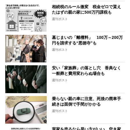
相続税のルール激変 税金ゼロで貰え
たはずの親の家に500万円課税も
週刊ポスト
墓じまいの「離檀料」 100万～200万
円を請求する“悪徳寺”も
週刊ポスト
安い「家族葬」の落とし穴 香典なく
一般葬と費用変わらぬ場合も
週刊ポスト
乗らない親の車に注意、死後の廃車手
続きは面倒で手間がかかる
週刊ポスト
実家を売るなら早い方がいい 空き家