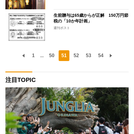
生前贈与は65歳からが正解 150万円節
税の「10か年計画」
週刊ポスト
1
...
50
51
52
53
54
注目TOPIC