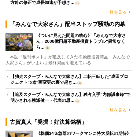
方針の修正で成長加速が予想さ…
一覧を見る
「みんなで大家さん」配当ストップ騒動の内幕
《ついに見えた問題の核心》「みんなで大家さ
ん」2000億円超不動産投資トラブル“異常なく
ら…
本誌『週刊ポスト』が追及してきた不動産投資商品「みんなで
大家さん」がいよいよ最終局面を迎えている…
【独走スクープ・みんなで大家さん】二転三転した“成田プロ
ジェクト”の計画変更の裏で起き…
【追及スクープ・みんなで大家さん】独占入手“内部議事録”で
明かされる柳瀬健一・代表の思…
一覧を見る
古賀真人「発掘！好決算銘柄」
《株価34％急落のワークマンに特大反転の期待》