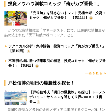
投資ノウハウ満載コミック「俺がカブ番長！」
「売り時」を逃さないトレンド見極め術 投資コ
ミック「俺がカブ番長！」【第11回】
かつて投資情報雑誌「マネーポスト」にて、圧倒的な情報量が
詰め込まれた「天下無敵の株コミック」とし…
テクニカル分析・集中講義 投資コミック「俺がカブ番長！」
【第10回】
不透明相場に勝つ信用取引の極意 投資コミック「俺がカブ番
長！」【第9回】
一覧を見る
戸松信博の明日の爆騰株を探せ！
【戸松信博氏「明日の爆騰株」を探せ】トーメン
デバイス：サムスンを通じて世界のAIメモリ需
要…
新聞や雑誌など多数の金融メディアに出演するグローバルリン