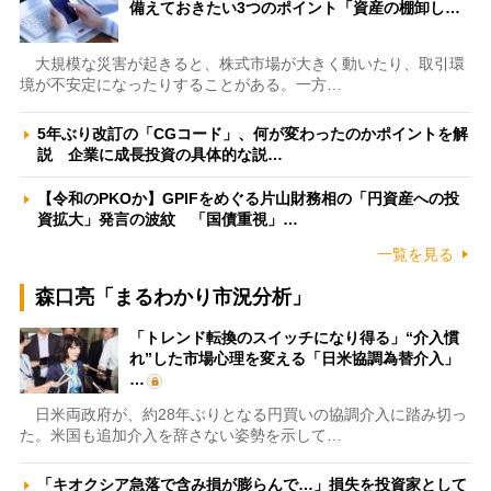
備えておきたい3つのポイント「資産の棚卸し…
大規模な災害が起きると、株式市場が大きく動いたり、取引環
境が不安定になったりすることがある。一方…
5年ぶり改訂の「CGコード」、何が変わったのかポイントを解
説 企業に成長投資の具体的な説…
【令和のPKOか】GPIFをめぐる片山財務相の「円資産への投
資拡大」発言の波紋 「国債重視」…
一覧を見る
森口亮「まるわかり市況分析」
「トレンド転換のスイッチになり得る」“介入慣
れ”した市場心理を変える「日米協調為替介入」
…
日米両政府が、約28年ぶりとなる円買いの協調介入に踏み切っ
た。米国も追加介入を辞さない姿勢を示して…
「キオクシア急落で含み損が膨らんで…」損失を投資家として