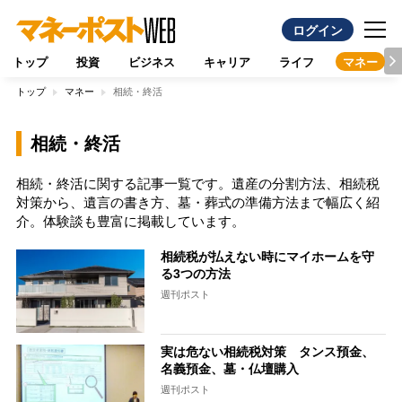
ログイン
トップ
投資
ビジネス
キャリア
ライフ
マネー
トップ
マネー
相続・終活
相続・終活
相続・終活に関する記事一覧です。遺産の分割方法、相続税
対策から、遺言の書き方、墓・葬式の準備方法まで幅広く紹
介。体験談も豊富に掲載しています。
相続税が払えない時にマイホームを守
る3つの方法
週刊ポスト
実は危ない相続税対策 タンス預金、
名義預金、墓・仏壇購入
週刊ポスト