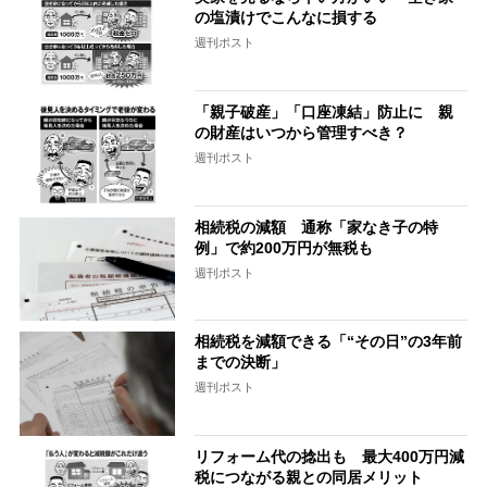
の塩漬けでこんなに損する
週刊ポスト
「親子破産」「口座凍結」防止に 親
の財産はいつから管理すべき？
週刊ポスト
相続税の減額 通称「家なき子の特
例」で約200万円が無税も
週刊ポスト
相続税を減額できる「“その日”の3年前
までの決断」
週刊ポスト
リフォーム代の捻出も 最大400万円減
税につながる親との同居メリット