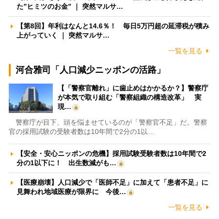
た”ヒミツのお金” ｜ 突然マルサ…
【第8回】年利はなんと14.6％！ 毎日5万円超の延滞税が積み
上がっていく ｜ 突然マルサ…
一覧を見る
河合雅司「人口減少ニッポンの活路」
【「警察官離れ」に歯止めはかかるか？】警察庁
が本気で取り組む「警察組織の構造改革」 実
現…
警察庁が目下、頭を悩ませているのが「警察官不足」だ。警察
官の採用試験の受験者数は10年間で2分の1以…
【安全・安心ニッポンの危機】採用試験受験者数は10年間で2
分の1以下に！ 出生数減がも…
【医療崩壊】人口減少で「医師不足」に加えて「患者不足」に
見舞われ地域医療が限界に 今後…
一覧を見る