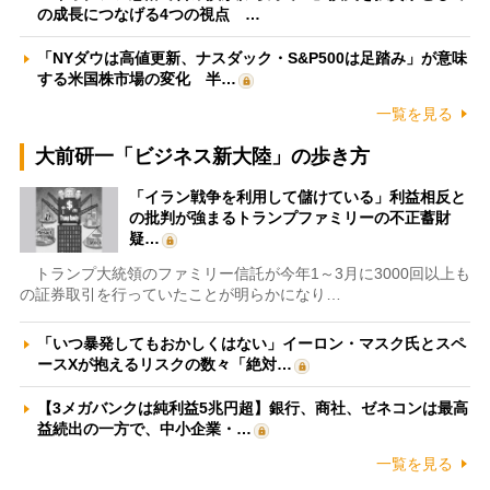
の成長につなげる4つの視点 …
「NYダウは高値更新、ナスダック・S&P500は足踏み」が意味
する米国株市場の変化 半…
一覧を見る
大前研一「ビジネス新大陸」の歩き方
「イラン戦争を利用して儲けている」利益相反と
の批判が強まるトランプファミリーの不正蓄財
疑…
トランプ大統領のファミリー信託が今年1～3月に3000回以上も
の証券取引を行っていたことが明らかになり…
「いつ暴発してもおかしくはない」イーロン・マスク氏とスペ
ースXが抱えるリスクの数々「絶対…
【3メガバンクは純利益5兆円超】銀行、商社、ゼネコンは最高
益続出の一方で、中小企業・…
一覧を見る