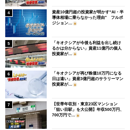
資産10億円超の投資家が明かす“AI・半
4
導体相場に乗らなかった理由” フルポ
ジション…
「キオクシアが今後も利益を出し続け
5
るかは分からない」資産11億円の個人
投資家が…
「キオクシアが再び株価10万円になる
6
日は遠い」資産3億円超のサラリーマン
投資家が…
【世帯年収別・東京23区マンション
7
「狙い目駅」を大公開】年収500万円、
700万円で…