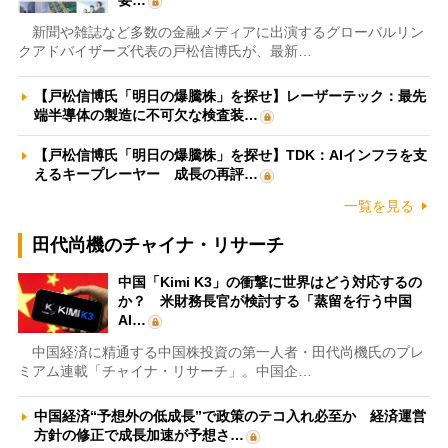
新聞や雑誌など多数の金融メディアに出演するグローバルリン
クアドバイザーズ代表の戸松信博氏が、最新…
【戸松信博氏「明日の爆騰株」を探せ】レーザーテック：最先
端半導体の製造に不可欠な検査装…
【戸松信博氏「明日の爆騰株」を探せ】TDK：AIインフラを支
えるキープレーヤー 成長の再評…
一覧を見る
田代尚機のチャイナ・リサーチ
中国「Kimi K3」の衝撃に世界はどう対応するの
か？ 米財務長官が検討する「蒸留を行う中国
AI…
中国経済に精通する中国株投資の第一人者・田代尚機氏のプレ
ミアム連載「チャイナ・リサーチ」。中国企…
中国経済“予想外の低成長”で政策のテコ入れ必至か 経済運営
方針の修正で成長加速が予想さ…