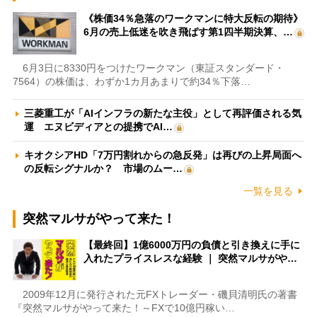
《株価34％急落のワークマンに特大反転の期待》
6月の売上低迷を吹き飛ばす第1四半期決算、…
6月3日に8330円をつけたワークマン（東証スタンダード・
7564）の株価は、わずか1カ月あまりで約34％下落…
三菱重工が「AIインフラの新たな主役」として再評価される気
運 エヌビディアとの提携でAI…
キオクシアHD「7万円割れからの急反発」は再びの上昇局面へ
の反転シグナルか？ 市場のムー…
一覧を見る
突然マルサがやって来た！
【最終回】1億6000万円の負債と引き換えに手に
入れたプライスレスな経験 ｜ 突然マルサがや…
2009年12月に発行された元FXトレーダー・磯貝清明氏の著書
『突然マルサがやって来た！～FXで10億円稼い…