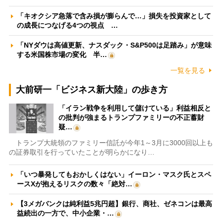
「キオクシア急落で含み損が膨らんで…」損失を投資家として
の成長につなげる4つの視点 …
「NYダウは高値更新、ナスダック・S&P500は足踏み」が意味
する米国株市場の変化 半…
一覧を見る
大前研一「ビジネス新大陸」の歩き方
「イラン戦争を利用して儲けている」利益相反と
の批判が強まるトランプファミリーの不正蓄財
疑…
トランプ大統領のファミリー信託が今年1～3月に3000回以上も
の証券取引を行っていたことが明らかになり…
「いつ暴発してもおかしくはない」イーロン・マスク氏とスペ
ースXが抱えるリスクの数々「絶対…
【3メガバンクは純利益5兆円超】銀行、商社、ゼネコンは最高
益続出の一方で、中小企業・…