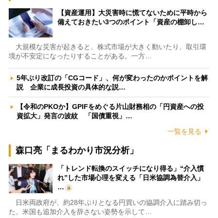
【資産運用】大災害時に慌てないために平時から
備えておきたい3つのポイント「資産の棚卸し…
大規模な災害が起きると、株式市場が大きく動いたり、取引環
境が不安定になったりすることがある。一方…
5年ぶり改訂の「CGコード」、何が変わったのかポイントを解
説 企業に成長投資の具体的な説…
【令和のPKOか】GPIFをめぐる片山財務相の「円資産への投
資拡大」発言の波紋 「国債重視」…
一覧を見る
森口亮「まるわかり市況分析」
「トレンド転換のスイッチになり得る」“介入慣
れ”した市場心理を変える「日米協調為替介入」
…
日米両政府が、約28年ぶりとなる円買いの協調介入に踏み切っ
た。米国も追加介入を辞さない姿勢を示して…