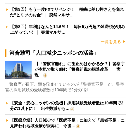
【第9回】もう一度FXでリベンジ！ 種銭は差し押さえを免れ
た”ヒミツのお金” ｜ 突然マルサ…
【第8回】年利はなんと14.6％！ 毎日5万円超の延滞税が積み
上がっていく ｜ 突然マルサ…
一覧を見る
河合雅司「人口減少ニッポンの活路」
【「警察官離れ」に歯止めはかかるか？】警察庁
が本気で取り組む「警察組織の構造改革」 実
現…
警察庁が目下、頭を悩ませているのが「警察官不足」だ。警察
官の採用試験の受験者数は10年間で2分の1以…
【安全・安心ニッポンの危機】採用試験受験者数は10年間で2
分の1以下に！ 出生数減がも…
【医療崩壊】人口減少で「医師不足」に加えて「患者不足」に
見舞われ地域医療が限界に 今後…