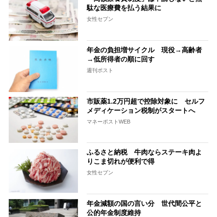
駄な医療費を払う結果に
女性セブン
年金の負担増サイクル 現役→高齢者
→低所得者の順に回す
週刊ポスト
市販薬1.2万円超で控除対象に セルフ
メディケーション税制がスタートへ
マネーポストWEB
ふるさと納税 牛肉ならステーキ肉よ
りこま切れが便利で得
女性セブン
年金減額の国の言い分 世代間公平と
公的年金制度維持