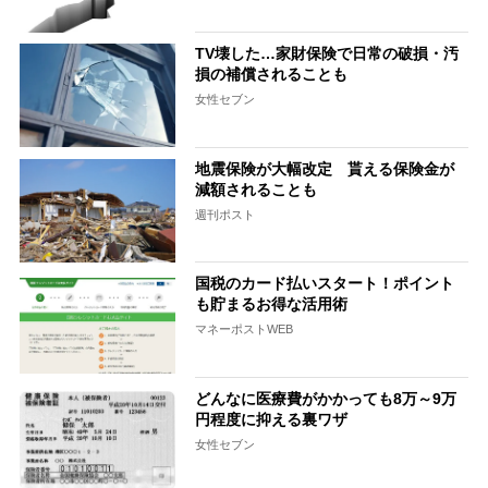
TV壊した…家財保険で日常の破損・汚
損の補償されることも
女性セブン
地震保険が大幅改定 貰える保険金が
減額されることも
週刊ポスト
国税のカード払いスタート！ポイント
も貯まるお得な活用術
マネーポストWEB
どんなに医療費がかかっても8万～9万
円程度に抑える裏ワザ
女性セブン