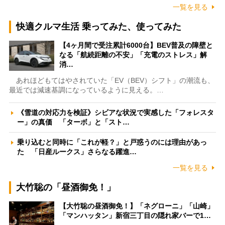
一覧を見る
快適クルマ生活 乗ってみた、使ってみた
【4ヶ月間で受注累計6000台】BEV普及の障壁と
なる「航続距離の不安」「充電のストレス」解
消…
あれほどもてはやされていた「EV（BEV）シフト」の潮流も、
最近では減速基調になっているように見える。…
《雪道の対応力を検証》シビアな状況で実感した「フォレスタ
ー」の真価 「ターボ」と「スト…
乗り込むと同時に「これが軽？」と戸惑うのには理由があっ
た 「日産ルークス」さらなる躍進…
一覧を見る
大竹聡の「昼酒御免！」
【大竹聡の昼酒御免！】「ネグローニ」「山崎」
「マンハッタン」新宿三丁目の隠れ家バーで1…