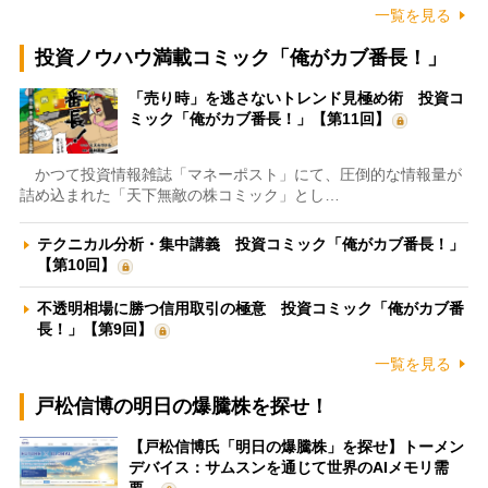
一覧を見る
投資ノウハウ満載コミック「俺がカブ番長！」
「売り時」を逃さないトレンド見極め術 投資コ
ミック「俺がカブ番長！」【第11回】
かつて投資情報雑誌「マネーポスト」にて、圧倒的な情報量が
詰め込まれた「天下無敵の株コミック」とし…
テクニカル分析・集中講義 投資コミック「俺がカブ番長！」
【第10回】
不透明相場に勝つ信用取引の極意 投資コミック「俺がカブ番
長！」【第9回】
一覧を見る
戸松信博の明日の爆騰株を探せ！
【戸松信博氏「明日の爆騰株」を探せ】トーメン
デバイス：サムスンを通じて世界のAIメモリ需
要…