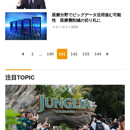
医療分野でビッグデータ活用進む可能
性 医療費削減の切り札に
マネーポストWEB
1
...
140
141
142
143
144
注目TOPIC