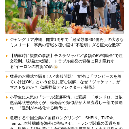
ジャングリア沖縄、開業1周年で「経済効果494億円」の大きな
ミスリード 事業の苦戦を覆い隠す“不透明すぎる巨大な数字”
【納車時に複数の事故】テスラジャパン“多額のEV補助金”で注
文殺到、現場は大混乱 トラブル続発の背後に見え隠れす
る“イーロンの右腕”の影
猛暑のお葬式で悩ましい“喪服問題” 女性は「ワンピースを着
ていけばOK」という俗説に潜む誤解、なぜ「ジャケット」が
マストなのか？《1級葬祭ディレクターが解説》
小学生に人気の「シール流通事情」に変調 「ボンドロ」は依
然品薄状態が続くが、模倣品や類似品が大量流通し一部で値崩
れ 「選別が本格化する時代に」
急増する中国企業の“国籍ロンダリング” SHEIN、TikTok、
Temu…本社機能を海外に移転させ、トランプ関税の回避を狙
う 現地人を隠れ蓑にした中国企業の農業参入・土地取得への