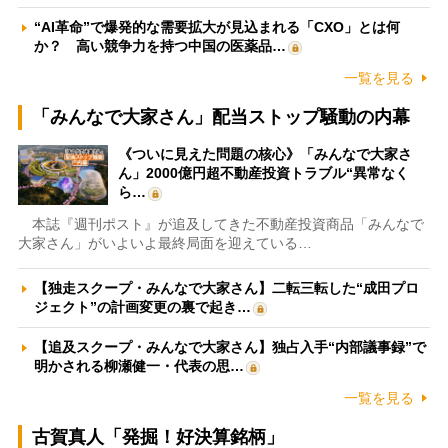
“AI革命”で爆発的な需要拡大が見込まれる「CXO」とは何
か？ 高い競争力を持つ中国の医薬品…
一覧を見る
「みんなで大家さん」配当ストップ騒動の内幕
《ついに見えた問題の核心》「みんなで大家さ
ん」2000億円超不動産投資トラブル“異常なく
ら…
本誌『週刊ポスト』が追及してきた不動産投資商品「みんなで
大家さん」がいよいよ最終局面を迎えている…
【独走スクープ・みんなで大家さん】二転三転した“成田プロ
ジェクト”の計画変更の裏で起き…
【追及スクープ・みんなで大家さん】独占入手“内部議事録”で
明かされる柳瀬健一・代表の思…
一覧を見る
古賀真人「発掘！好決算銘柄」