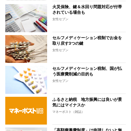
火災保険、鍵＆水回り問題対応が付帯
されている場合も
女性セブン
セルフメディケーション税制でお金を
取り戻す3つの鍵
女性セブン
セルフメディケーション税制、国が払
う医療費削減の目的も
女性セブン
ふるさと納税 地方振興には良いが景
気にはマイナスか
マネーポスト（雑誌）
「高額療養費制度」は申請しないと無