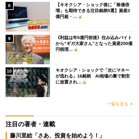
【キオクシア・ショック後に「株価倍
8
増」も期待できる注目銘柄5選】資産3
億円超・…
《利益は年5億円前後》住み込みバイト
9
から“ギガ大家さん”となった資産200億
円税理…
キオクシア・ショックで「次にマネー
10
が流れる」16銘柄 AI相場の裏で割安
に放置され…
一覧を見る
注目の著者・連載
藤川里絵「さあ、投資を始めよう！」