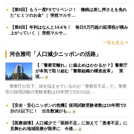
【第9回】もう一度FXでリベンジ！ 種銭は差し押さえを免れ
た”ヒミツのお金” ｜ 突然マルサ…
【第8回】年利はなんと14.6％！ 毎日5万円超の延滞税が積み
上がっていく ｜ 突然マルサ…
一覧を見る
河合雅司「人口減少ニッポンの活路」
【「警察官離れ」に歯止めはかかるか？】警察庁
が本気で取り組む「警察組織の構造改革」 実
現…
警察庁が目下、頭を悩ませているのが「警察官不足」だ。警察
官の採用試験の受験者数は10年間で2分の1以…
【安全・安心ニッポンの危機】採用試験受験者数は10年間で2
分の1以下に！ 出生数減がも…
【医療崩壊】人口減少で「医師不足」に加えて「患者不足」に
見舞われ地域医療が限界に 今後…