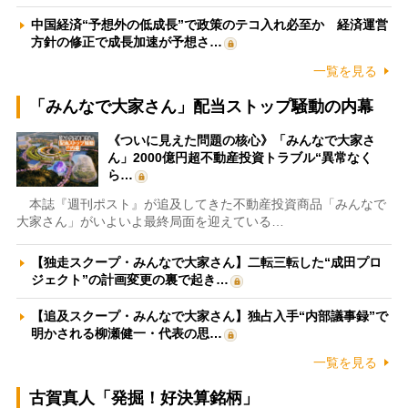
中国経済“予想外の低成長”で政策のテコ入れ必至か 経済運営
方針の修正で成長加速が予想さ…
一覧を見る
「みんなで大家さん」配当ストップ騒動の内幕
《ついに見えた問題の核心》「みんなで大家さ
ん」2000億円超不動産投資トラブル“異常なく
ら…
本誌『週刊ポスト』が追及してきた不動産投資商品「みんなで
大家さん」がいよいよ最終局面を迎えている…
【独走スクープ・みんなで大家さん】二転三転した“成田プロ
ジェクト”の計画変更の裏で起き…
【追及スクープ・みんなで大家さん】独占入手“内部議事録”で
明かされる柳瀬健一・代表の思…
一覧を見る
古賀真人「発掘！好決算銘柄」