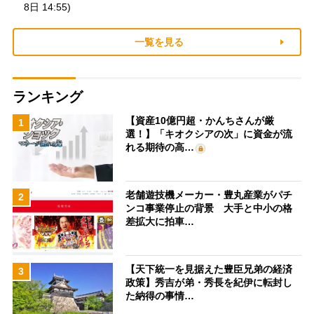
8日 14:55)
一覧を見る
ランキング
【資産10億円超・かんちさんが厳
1
選！】「キオクシアの次」に資金が流
れる期待の高…
老舗遊技機メーカー・豊丸産業がパチ
2
ンコ事業停止の背景 大手と中小の格
差拡大に拍車…
【天下統一を見据えた豊臣兄弟の経済
3
政策】秀吉が弟・秀長を紀伊に転封し
た納得の事情…