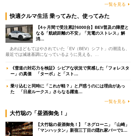
一覧を見る
快適クルマ生活 乗ってみた、使ってみた
【4ヶ月間で受注累計6000台】BEV普及の障壁と
なる「航続距離の不安」「充電のストレス」解
消…
あれほどもてはやされていた「EV（BEV）シフト」の潮流も、
最近では減速基調になっているように見える。…
《雪道の対応力を検証》シビアな状況で実感した「フォレスタ
ー」の真価 「ターボ」と「スト…
乗り込むと同時に「これが軽？」と戸惑うのには理由があっ
た 「日産ルークス」さらなる躍進…
一覧を見る
大竹聡の「昼酒御免！」
【大竹聡の昼酒御免！】「ネグローニ」「山崎」
「マンハッタン」新宿三丁目の隠れ家バーで1…