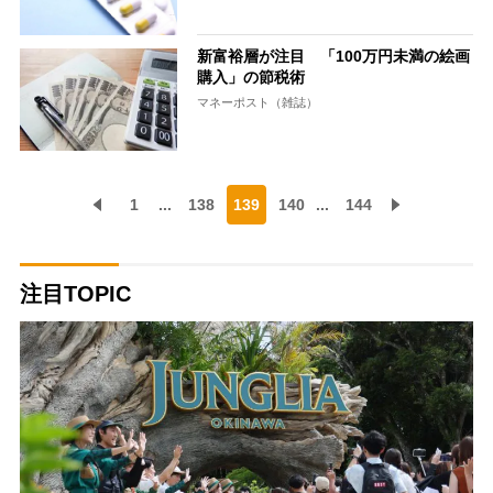
新富裕層が注目 「100万円未満の絵画
購入」の節税術
マネーポスト（雑誌）
1
...
138
139
140
...
144
注目TOPIC