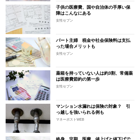
子供の医療費、国や自治体の手厚い保
障はこんなにある
女性セブン
パート主婦 税金や社会保険料は支払
った場合メリットも
女性セブン
薬箱を持っていない人は約3割、常備薬
は医療費節約の第一歩
女性セブン
マンション水漏れは保険の対象？ 引
っ越しを強いられる例も
マネーポストWEB
終身、定期、医療…値上げと値下げで