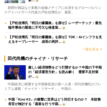
新聞や雑誌など多数の金融メディアに出演するグローバルリン
クアドバイザーズ代表の戸松信博氏が、最新…
【戸松信博氏「明日の爆騰株」を探せ】レーザーテック：最先
端半導体の製造に不可欠な検査装…
【戸松信博氏「明日の爆騰株」を探せ】TDK：AIインフラを支
えるキープレーヤー 成長の再評…
一覧を見る
田代尚機のチャイナ・リサーチ
厳しい経済情勢をどう打開するか？中国の下半期
の「経済運営方針」を読み解く 需要不足対策
が…
中国経済に精通する中国株投資の第一人者・田代尚機氏のプレ
ミアム連載「チャイナ・リサーチ」。中国の…
中国「Kimi K3」の衝撃に世界はどう対応するのか？ 米財務
長官が検討する「蒸留を行う中国…