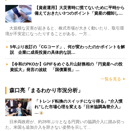
【資産運用】大災害時に慌てないために平時から
備えておきたい3つのポイント「資産の棚卸し…
大規模な災害が起きると、株式市場が大きく動いたり、取引環
境が不安定になったりすることがある。一方…
5年ぶり改訂の「CGコード」、何が変わったのかポイントを解
説 企業に成長投資の具体的な説…
【令和のPKOか】GPIFをめぐる片山財務相の「円資産への投
資拡大」発言の波紋 「国債重視」…
一覧を見る
森口亮「まるわかり市況分析」
「トレンド転換のスイッチになり得る」“介入慣
れ”した市場心理を変える「日米協調為替介入」
…
日米両政府が、約28年ぶりとなる円買いの協調介入に踏み切っ
た。米国も追加介入を辞さない姿勢を示して…