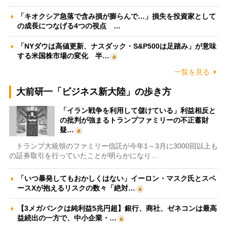
「キオクシア急落で含み損が膨らんで…」損失を投資家として
の成長につなげる4つの視点 …
「NYダウは高値更新、ナスダック・S&P500は足踏み」が意味
する米国株市場の変化 半…
一覧を見る
大前研一「ビジネス新大陸」の歩き方
「イラン戦争を利用して儲けている」利益相反と
の批判が強まるトランプファミリーの不正蓄財
疑…
トランプ大統領のファミリー信託が今年1～3月に3000回以上も
の証券取引を行っていたことが明らかになり…
「いつ暴発してもおかしくはない」イーロン・マスク氏とスペ
ースXが抱えるリスクの数々「絶対…
【3メガバンクは純利益5兆円超】銀行、商社、ゼネコンは最高
益続出の一方で、中小企業・…