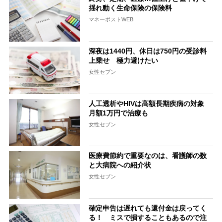
揺れ動く生命保険の保険料
マネーポストWEB
深夜は1440円、休日は750円の受診料
上乗せ 極力避けたい
女性セブン
人工透析やHIVは高額長期疾病の対象
月額1万円で治療も
女性セブン
医療費節約で重要なのは、看護師の数
と大病院への紹介状
女性セブン
確定申告は遅れても還付金は戻ってく
る！ ミスで損することもあるので注