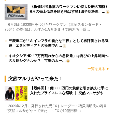
《株価34％急落のワークマンに特大反転の期待》
6月の売上低迷を吹き飛ばす第1四半期決算、…
6月3日に8330円をつけたワークマン（東証スタンダード・
7564）の株価は、わずか1カ月あまりで約34％下落…
三菱重工が「AIインフラの新たな主役」として再評価される気
運 エヌビディアとの提携でAI…
キオクシアHD「7万円割れからの急反発」は再びの上昇局面へ
の反転シグナルか？ 市場のムー…
一覧を見る
突然マルサがやって来た！
【最終回】1億6000万円の負債と引き換えに手に
入れたプライスレスな経験 ｜ 突然マルサがや…
2009年12月に発行された元FXトレーダー・磯貝清明氏の著書
『突然マルサがやって来た！～FXで10億円稼い…