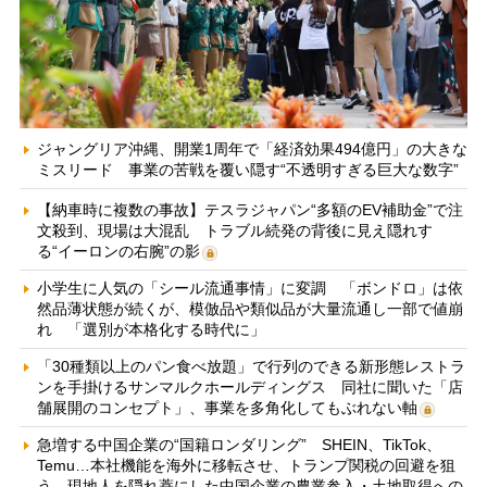
ジャングリア沖縄、開業1周年で「経済効果494億円」の大きな
ミスリード 事業の苦戦を覆い隠す“不透明すぎる巨大な数字”
【納車時に複数の事故】テスラジャパン“多額のEV補助金”で注
文殺到、現場は大混乱 トラブル続発の背後に見え隠れす
る“イーロンの右腕”の影
小学生に人気の「シール流通事情」に変調 「ボンドロ」は依
然品薄状態が続くが、模倣品や類似品が大量流通し一部で値崩
れ 「選別が本格化する時代に」
「30種類以上のパン食べ放題」で行列のできる新形態レストラ
ンを手掛けるサンマルクホールディングス 同社に聞いた「店
舗展開のコンセプト」、事業を多角化してもぶれない軸
急増する中国企業の“国籍ロンダリング” SHEIN、TikTok、
Temu…本社機能を海外に移転させ、トランプ関税の回避を狙
う 現地人を隠れ蓑にした中国企業の農業参入・土地取得への