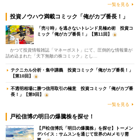
一覧を見る
投資ノウハウ満載コミック「俺がカブ番長！」
「売り時」を逃さないトレンド見極め術 投資コ
ミック「俺がカブ番長！」【第11回】
かつて投資情報雑誌「マネーポスト」にて、圧倒的な情報量が
詰め込まれた「天下無敵の株コミック」とし…
テクニカル分析・集中講義 投資コミック「俺がカブ番長！」
【第10回】
不透明相場に勝つ信用取引の極意 投資コミック「俺がカブ番
長！」【第9回】
一覧を見る
戸松信博の明日の爆騰株を探せ！
【戸松信博氏「明日の爆騰株」を探せ】トーメン
デバイス：サムスンを通じて世界のAIメモリ需
要…