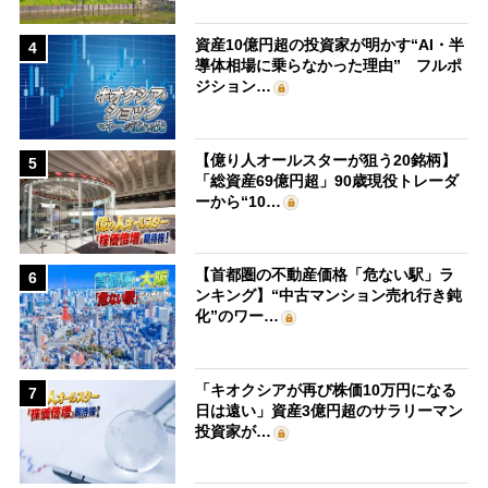
資産10億円超の投資家が明かす“AI・半
4
導体相場に乗らなかった理由” フルポ
ジション…
【億り人オールスターが狙う20銘柄】
5
「総資産69億円超」90歳現役トレーダ
ーから“10…
【首都圏の不動産価格「危ない駅」ラ
6
ンキング】“中古マンション売れ行き鈍
化”のワー…
「キオクシアが再び株価10万円になる
7
日は遠い」資産3億円超のサラリーマン
投資家が…