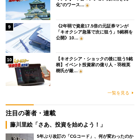
化”のワース…
《2年弱で資産17.5倍の元証券マンが
9
「キオクシア急落で次に狙う」5銘柄を
公開》10…
【キオクシア・ショックの後に狙う5銘
10
柄】イベント投資家の億り人・羽根英
樹氏が厳…
一覧を見る
注目の著者・連載
藤川里絵「さあ、投資を始めよう！」
5年ぶり改訂の「CGコード」、何が変わったのか