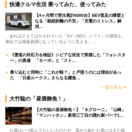
快適クルマ生活 乗ってみた、使ってみた
【4ヶ月間で受注累計6000台】BEV普及の障壁と
なる「航続距離の不安」「充電のストレス」解
消…
あれほどもてはやされていた「EV（BEV）シフト」の潮流も、
最近では減速基調になっているように見える。…
《雪道の対応力を検証》シビアな状況で実感した「フォレスタ
ー」の真価 「ターボ」と「スト…
乗り込むと同時に「これが軽？」と戸惑うのには理由があっ
た 「日産ルークス」さらなる躍進…
一覧を見る
大竹聡の「昼酒御免！」
【大竹聡の昼酒御免！】「ネグローニ」「山崎」
「マンハッタン」新宿三丁目の隠れ家バーで1…
お酒はいつ飲んでもいいものだが、昼から飲むお酒にはまた格