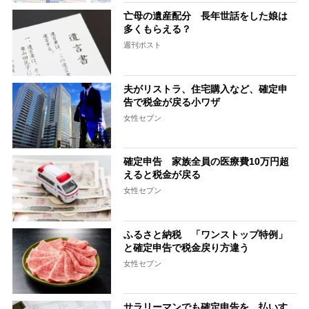
亡母の遺産配分 長年世話をした娘は
多くもらえる？
週刊ポスト
夫がリストラ、住宅購入など、確定申
告で税金が戻る小ワザ
女性セブン
確定申告 家族全員の医療費10万円超
えると税金が戻る
女性セブン
ふるさと納税 「ワンストップ特例」
と確定申告で税金戻り方違う
女性セブン
サラリーマンでも確定申告を 払いす