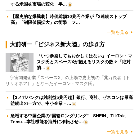
する米国株市場の変化 半…
【歴史的な爆騰劇】時価総額10兆円企業が「2連続ストップ
高」「制限値幅拡大」の衝撃 フ…
一覧を見る
大前研一「ビジネス新大陸」の歩き方
「いつ暴発してもおかしくはない」イーロン・マ
スク氏とスペースXが抱えるリスクの数々「絶対
的…
宇宙開発企業「スペースX」の上場で史上初の「兆万長者（ト
リリオネア）」となったイーロン・マスク氏。…
【3メガバンクは純利益5兆円超】銀行、商社、ゼネコンは最高
益続出の一方で、中小企業・…
急増する中国企業の“国籍ロンダリング” SHEIN、TikTok、
Temu…本社機能を海外に移転させ…
一覧を見る