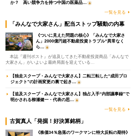
か？ 高い競争力を持つ中国の医薬品…
一覧を見る
「みんなで大家さん」配当ストップ騒動の内幕
《ついに見えた問題の核心》「みんなで大家さ
ん」2000億円超不動産投資トラブル“異常なく
ら…
本誌『週刊ポスト』が追及してきた不動産投資商品「みんなで
大家さん」がいよいよ最終局面を迎えている…
【独走スクープ・みんなで大家さん】二転三転した“成田プロ
ジェクト”の計画変更の裏で起き…
【追及スクープ・みんなで大家さん】独占入手“内部議事録”で
明かされる柳瀬健一・代表の思…
一覧を見る
古賀真人「発掘！好決算銘柄」
《株価34％急落のワークマンに特大反転の期待》