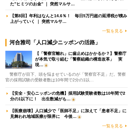
た”ヒミツのお金” ｜ 突然マルサ…
【第8回】年利はなんと14.6％！ 毎日5万円超の延滞税が積み
上がっていく ｜ 突然マルサ…
一覧を見る
河合雅司「人口減少ニッポンの活路」
【「警察官離れ」に歯止めはかかるか？】警察庁
が本気で取り組む「警察組織の構造改革」 実
現…
警察庁が目下、頭を悩ませているのが「警察官不足」だ。警察
官の採用試験の受験者数は10年間で2分の1以…
【安全・安心ニッポンの危機】採用試験受験者数は10年間で2
分の1以下に！ 出生数減がも…
【医療崩壊】人口減少で「医師不足」に加えて「患者不足」に
見舞われ地域医療が限界に 今後…
一覧を見る