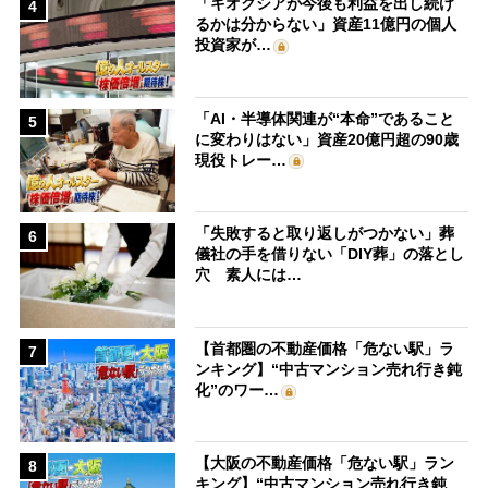
「キオクシアが今後も利益を出し続け
4
るかは分からない」資産11億円の個人
投資家が…
「AI・半導体関連が“本命”であること
5
に変わりはない」資産20億円超の90歳
現役トレー…
「失敗すると取り返しがつかない」葬
6
儀社の手を借りない「DIY葬」の落とし
穴 素人には…
【首都圏の不動産価格「危ない駅」ラ
7
ンキング】“中古マンション売れ行き鈍
化”のワー…
【大阪の不動産価格「危ない駅」ラン
8
キング】“中古マンション売れ行き鈍