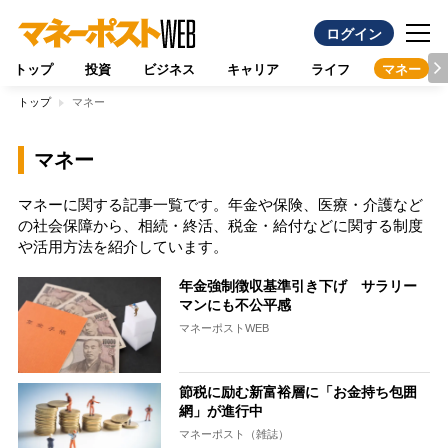
ログイン
トップ
投資
ビジネス
キャリア
ライフ
マネー
トップ
マネー
マネー
マネーに関する記事一覧です。年金や保険、医療・介護など
の社会保障から、相続・終活、税金・給付などに関する制度
や活用方法を紹介しています。
年金強制徴収基準引き下げ サラリー
マンにも不公平感
マネーポストWEB
節税に励む新富裕層に「お金持ち包囲
網」が進行中
マネーポスト（雑誌）