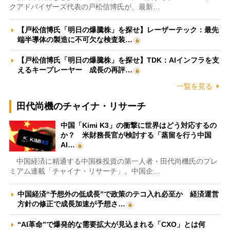
クアドバイザーズ代表の戸松信博氏が、最新…
【戸松信博氏「明日の爆騰株」を探せ】レーザーテック：最先
端半導体の製造に不可欠な検査装…
【戸松信博氏「明日の爆騰株」を探せ】TDK：AIインフラを支
えるキープレーヤー 成長の再評…
一覧を見る
田代尚機のチャイナ・リサーチ
中国「Kimi K3」の衝撃に世界はどう対応するの
か？ 米財務長官が検討する「蒸留を行う中国
AI…
中国経済に精通する中国株投資の第一人者・田代尚機氏のプレ
ミアム連載「チャイナ・リサーチ」。中国企…
中国経済“予想外の低成長”で政策のテコ入れ必至か 経済運営
方針の修正で成長加速が予想さ…
“AI革命”で爆発的な需要拡大が見込まれる「CXO」とは何