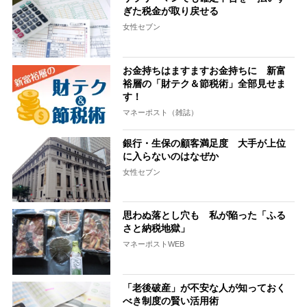
ぎた税金が取り戻せる
女性セブン
お金持ちはますますお金持ちに 新富
裕層の「財テク＆節税術」全部見せま
す！
マネーポスト（雑誌）
銀行・生保の顧客満足度 大手が上位
に入らないのはなぜか
女性セブン
思わぬ落とし穴も 私が陥った「ふる
さと納税地獄」
マネーポストWEB
「老後破産」が不安な人が知っておく
べき制度の賢い活用術