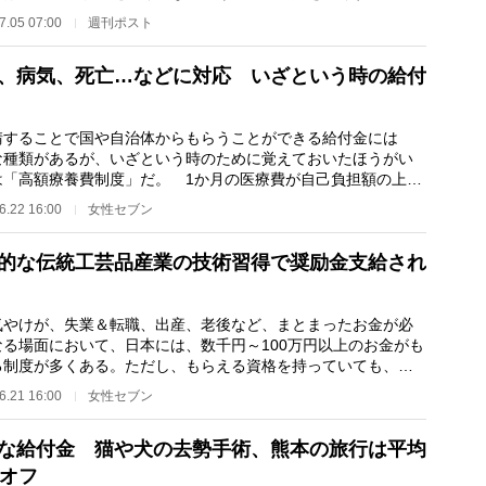
くらでもある。…
7.05 07:00
週刊ポスト
、病気、死亡…などに対応 いざという時の給付
することで国や自治体からもらうことができる給付金には
な種類があるが、いざという時のために覚えておいたほうがい
は「高額療養費制度」だ。 1か月の医療費が自己負担額の上限
えると戻ってくる…
6.22 16:00
女性セブン
的な伝統工芸品産業の技術習得で奨励金支給され
やけが、失業＆転職、出産、老後など、まとまったお金が必
なる場面において、日本には、数千円～100万円以上のお金がも
る制度が多くある。ただし、もらえる資格を持っていても、自
け出なくては決…
6.21 16:00
女性セブン
な給付金 猫や犬の去勢手術、熊本の旅行は平均
％オフ