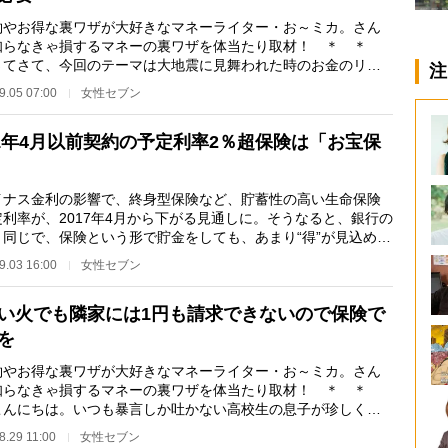
やお得な裏ワザが大好きなマネーライター・お～ミカ。さん
知らなきゃ損するマネーの裏ワザを体当たり取材！ ＊ ＊
さてさて、今回のテーマは大地震に見舞われた時のお金のリス
注
今年4月に起きた…
9.05 07:00
女性セブン
01年4月以前契約の予定利率2％超保険は「お宝保
ナス金利の影響で、終身型保険など、貯蓄性の高い生命保険
定利率が、2017年4月から下がる見通しに。そうなると、銀行の
と同じで、保険という形で貯金をしても、あまり“得”が見込めな
とに。 さら…
9.03 16:00
女性セブン
い火でも隣家には1円も請求できないので保険で
を
やお得な裏ワザが大好きなマネーライター・お～ミカ。さん
知らなきゃ損するマネーの裏ワザを体当たり取材！ ＊ ＊
こんにちは。いつも暴言しか吐かない高校生の息子が珍しく、
服買うからつき…
8.29 11:00
女性セブン