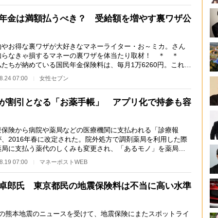
年金は満額払うべき？ 受給額を増やす裏ワザ公
やお得な裏ワザが大好きなマネーライター・お～ミカ。さん
知らなきゃ損するマネーの裏ワザを体当たり取材！ ＊ ＊
私たちが納めている国民年金保険料は、毎月1万6260円。これを
間コツコツ払い…
8.24 07:00
女性セブン
が割引となる「お薬手帳」 アプリ化で持参も容
保険から病院や薬局などの医療機関に支払われる「診療報
が、2016年春に改定された。院外処方で調剤薬局を利用した際
薬局に支払う薬代のしくみも変更され、「あるモノ」を薬局に
すると薬代が安く…
8.19 07:00
マネーポストWEB
卓郎氏 東京都民の地震保険料は不当に高い水準
の熊本地震のニュースを受けて、地震保険にまたスポットライ