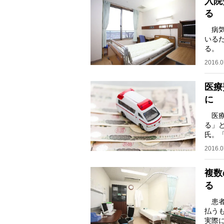
入院
る
病気
いる
る。
って
2016.0
医療
に
医療
る」
氏。
から
2016.0
複数
る
患者
払う
実際