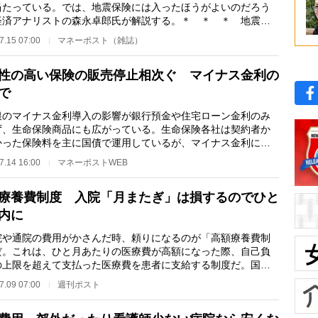
当たっている。では、地震保険には入ったほうがよいのだろう
経済アナリストの森永卓郎氏が解説する。＊ ＊ ＊ 地震保
保険料は、政府…
7.15 07:00
マネーポスト（雑誌）
性の高い保険の販売停止相次ぐ マイナス金利の
で
のマイナス金利導入の影響が銀行預金や住宅ローン金利のみ
ず、生命保険商品にも広がっている。生命保険各社は契約者か
かった保険料を主に国債で運用しているが、マイナス金利によ
国債の利回りが…
7.14 16:00
マネーポストWEB
療養費制度 入院「月またぎ」は損するのでひと
内に
や通院の費用がかさんだ時、頼りになるのが「高額療養費制
だ。これは、ひと月あたりの医療費が高額になった際、自己負
の上限を超えて支払った医療費を患者に支給する制度だ。国民
保険や健康保険…
7.09 07:00
週刊ポスト