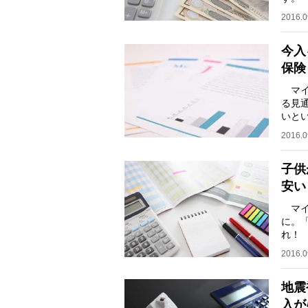
約50
2016.0
今入
保険
マイ
る見
いと
りに
2016.0
子供
安い
マイ
に。
れ！
押す
2016.0
地震
入が