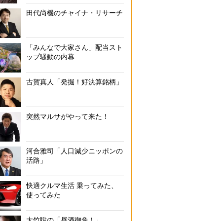
田代尚機のチャイナ・リサーチ
「みんなで大家さん」配当スト
ップ騒動の内幕
古賀真人「発掘！好決算銘柄」
突然マルサがやって来た！
河合雅司「人口減少ニッポンの
活路」
快適クルマ生活 乗ってみた、
使ってみた
大竹聡の「昼酒御免！」