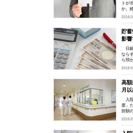
トが
か。
険の
2016.0
貯蓄
影響
日銀
なら
ら預
って
2016.0
高額
月以
入院
度」
担額
健康
2016.0