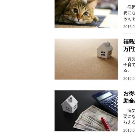
病気
要に
らえ
ら届
2016.0
福島
万円
育児
子育
る。
（上限
2016.0
お得
助金
病気
要に
らえ
ら届
2016.0