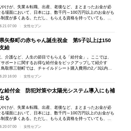
やけが、失業＆転職、出産、老後など、まとまったお金が必
なる場面において、日本には、数千円～100万円以上のお金がも
る制度が多くある。ただし、もらえる資格を持っていても、自
け出なくては決…
6.21 07:00
女性セブン
県矢祭町の赤ちゃん誕生祝金 第5子以上は150
支給
、介護など、人生の節目でもらえる「給付金」。ここでは、
てサポートに関するお得な給付金をピックアップして紹介す
 鳥取県三朝町では、チャイルドシート購入費用の2／3以内
1万5000円）を助成…
6.20 16:00
女性セブン
な給付金 防犯対策や太陽光システム導入にも補
出る
やけが、失業＆転職、出産、老後など、まとまったお金が必
なる場面において、日本には、数千円～100万円以上のお金がも
る制度が多くある。ただし、もらえる資格を持っていても、自
け出なくては決…
6.20 07:00
女性セブン