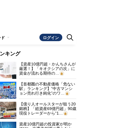
ンド
ログイン
ンキング
【資産10億円超・かんちさんが
厳選！】「キオクシアの次」に
資金が流れる期待の…
【首都圏の不動産価格「危ない
駅」ランキング】“中古マンシ
ョン売れ行き鈍化”のワ…
【億り人オールスターが狙う20
銘柄】「総資産69億円超」90歳
現役トレーダーから“1…
資産10億円超の投資家が明か