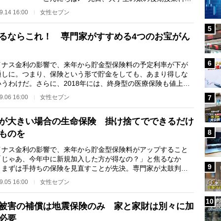
万円を振り込んで…
9.14 16:00
女性セブン
5
るならこれ！ 専門家がすすめる4つのお宝がん
6
ナス金利の影響で、来年から貯金型保険料の予定利率が下が
通しに。つまり、保険という形で貯金をしても、あまり得しな
いうわけだ。さらに、2018年には、終身型の医療保険も値上が
なる予定。「医…
9.06 16:00
女性セブン
7
が大きい場合の生命保険 掛け捨てでできるだけ
8
ものを
ナス金利の影響で、来年から貯金型保険料がアップすること
「じゃあ、今年中に新規加入した方が得なの？」と焦るなか
9
 まずは手持ちの保険を見直すことが先決。専門家が太鼓判を
、今イチオシの生…
9.05 16:00
女性セブン
10
被害の補償は地震保険のみ 家と家財は別々に加
必要