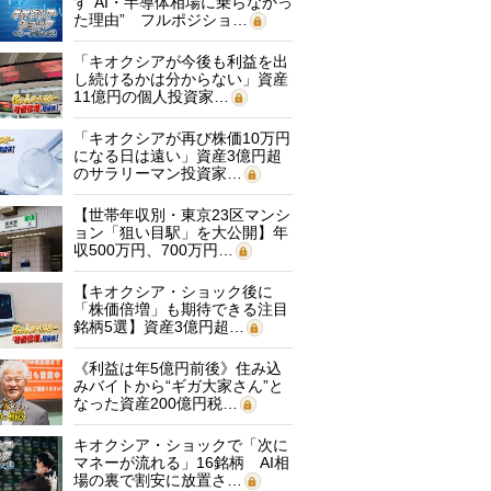
す“AI・半導体相場に乗らなかっ
た理由” フルポジショ…
「キオクシアが今後も利益を出
し続けるかは分からない」資産
11億円の個人投資家…
「キオクシアが再び株価10万円
になる日は遠い」資産3億円超
のサラリーマン投資家…
【世帯年収別・東京23区マンシ
ョン「狙い目駅」を大公開】年
収500万円、700万円…
【キオクシア・ショック後に
「株価倍増」も期待できる注目
銘柄5選】資産3億円超…
《利益は年5億円前後》住み込
みバイトから“ギガ大家さん”と
なった資産200億円税…
キオクシア・ショックで「次に
マネーが流れる」16銘柄 AI相
場の裏で割安に放置さ…