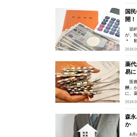
国民
開！
節約
が、
＊ 
40年
2016.0
薬代
易に
医療
酬」
に、
持参
2016.0
森永
か
4月