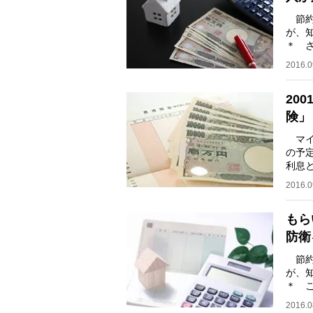
節約
が、
＊ 
ク。
2016.0
20
険」
マイ
の予
利息
いこ
2016.0
もら
防衛
節約
が、
＊ 
「洋
2016.0