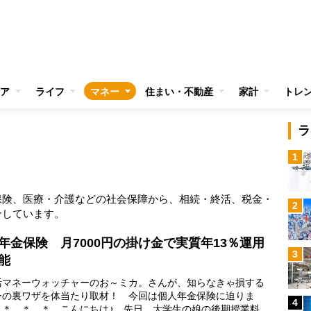
ア
ライフ
マネー
住まい・不動産
家計
トレ
ラ
1
保険、医療・介護などの社会保障から、相続・終活、税金・
2
介しています。
年金保険 月7000円の掛け金で実質年13％運用
3
能
マネーウォッチャーのお～ミカ。さんが、知らなきゃ損する
ーの裏ワザを体当たり取材！ 今回は個人年金保険に迫りま
4
 ＊ ＊ ＊ こんにちは♪ 先日、大学生の娘の後期授業料、