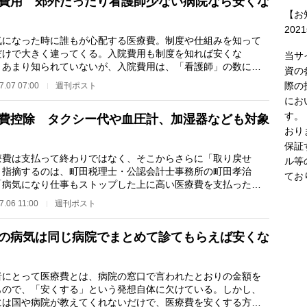
費用 郊外だったり看護師少ない病院なら安くな
【お
202
になった時に誰もが心配する医療費。制度や仕組みを知って
だけで大きく違ってくる。入院費用も制度を知れば安くな
当サ
 あまり知られていないが、入院費用は、「看護師」の数によ
資の
大きく変わる。日本…
際の
7.07 07:00
週刊ポスト
にお
す。
費控除 タクシー代や血圧計、加湿器なども対象
おり
保証
費は支払って終わりではなく、そこからさらに「取り戻せ
ル等
と指摘するのは、町田税理士・公認会計士事務所の町田孝治
てお
「病気になり仕事もストップした上に高い医療費を支払った人
、健康な人と同じ基…
7.06 11:00
週刊ポスト
の病気は同じ病院でまとめて診てもらえば安くな
にとって医療費とは、病院の窓口で言われたとおりの金額を
もので、「安くする」という発想自体に欠けている。しかし、
には国や病院が教えてくれないだけで、医療費を安くする方法