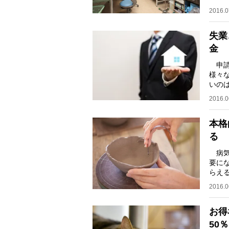
はい
2016.0
失業
金
申請
様々
いの
を超
2016.0
本格
る
病気
要に
らえ
ら届
2016.0
お得
50