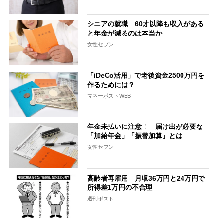
シニアの就職 60才以降も収入がある
と年金が減るのは本当か
女性セブン
「iDeCo活用」で老後資金2500万円を
作るためには？
マネーポストWEB
年金未払いに注意！ 届け出が必要な
「加給年金」「振替加算」とは
女性セブン
高齢者再雇用 月収36万円と24万円で
所得差1万円の不合理
週刊ポスト