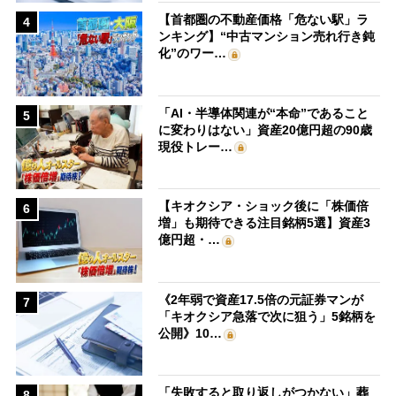
【首都圏の不動産価格「危ない駅」ラ
4
ンキング】“中古マンション売れ行き鈍
化”のワー…
「AI・半導体関連が“本命”であること
5
に変わりはない」資産20億円超の90歳
現役トレー…
【キオクシア・ショック後に「株価倍
6
増」も期待できる注目銘柄5選】資産3
億円超・…
《2年弱で資産17.5倍の元証券マンが
7
「キオクシア急落で次に狙う」5銘柄を
公開》10…
「失敗すると取り返しがつかない」葬
8