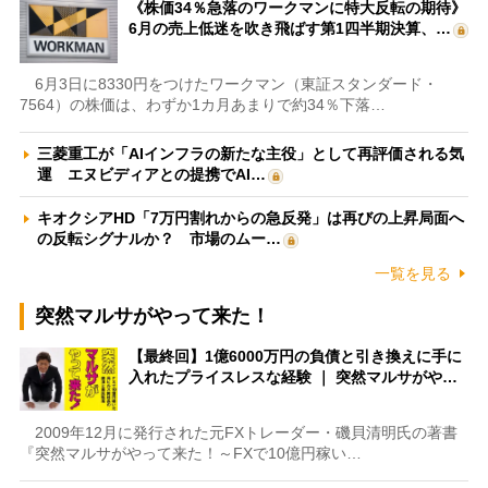
《株価34％急落のワークマンに特大反転の期待》
6月の売上低迷を吹き飛ばす第1四半期決算、…
6月3日に8330円をつけたワークマン（東証スタンダード・
7564）の株価は、わずか1カ月あまりで約34％下落…
三菱重工が「AIインフラの新たな主役」として再評価される気
運 エヌビディアとの提携でAI…
キオクシアHD「7万円割れからの急反発」は再びの上昇局面へ
の反転シグナルか？ 市場のムー…
一覧を見る
突然マルサがやって来た！
【最終回】1億6000万円の負債と引き換えに手に
入れたプライスレスな経験 ｜ 突然マルサがや…
2009年12月に発行された元FXトレーダー・磯貝清明氏の著書
『突然マルサがやって来た！～FXで10億円稼い…