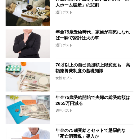
人ホーム破産」の悲劇
週刊ポスト
年金75歳受給時代、家族が病気になれ
ば一瞬で家計は火の車
週刊ポスト
70才以上の自己負担額上限変更も 高
額療養費制度の基礎知識
女性セブン
年金75歳受給開始で夫婦の総受給額は
2655万円減る
週刊ポスト
年金の75歳受給とセットで懲罰的な
「死亡消費税」導入か