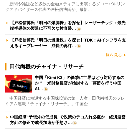
新聞や雑誌など多数の金融メディアに出演するグローバルリン
クアドバイザーズ代表の戸松信博氏が、最新…
【戸松信博氏「明日の爆騰株」を探せ】レーザーテック：最先
端半導体の製造に不可欠な検査装…
【戸松信博氏「明日の爆騰株」を探せ】TDK：AIインフラを支
えるキープレーヤー 成長の再評…
一覧を見る
田代尚機のチャイナ・リサーチ
中国「Kimi K3」の衝撃に世界はどう対応するの
か？ 米財務長官が検討する「蒸留を行う中国
AI…
中国経済に精通する中国株投資の第一人者・田代尚機氏のプレ
ミアム連載「チャイナ・リサーチ」。中国企…
中国経済“予想外の低成長”で政策のテコ入れ必至か 経済運営
方針の修正で成長加速が予想さ…