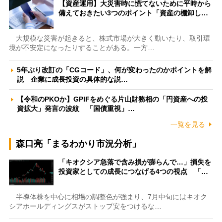
【資産運用】大災害時に慌てないために平時から
備えておきたい3つのポイント「資産の棚卸し…
大規模な災害が起きると、株式市場が大きく動いたり、取引環
境が不安定になったりすることがある。一方…
5年ぶり改訂の「CGコード」、何が変わったのかポイントを解
説 企業に成長投資の具体的な説…
【令和のPKOか】GPIFをめぐる片山財務相の「円資産への投
資拡大」発言の波紋 「国債重視」…
一覧を見る
森口亮「まるわかり市況分析」
「キオクシア急落で含み損が膨らんで…」損失を
投資家としての成長につなげる4つの視点 「…
半導体株を中心に相場の調整色が強まり、7月中旬にはキオク
シアホールディングスがストップ安をつけるな…