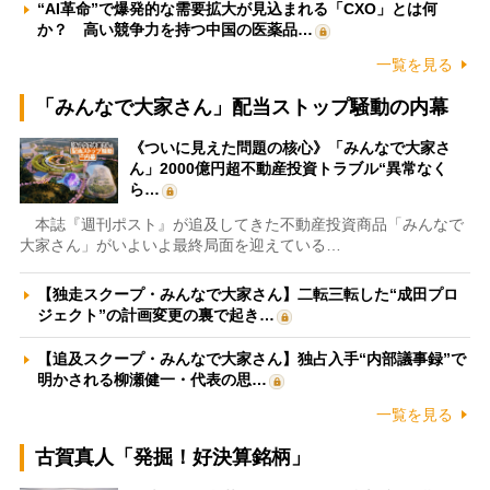
“AI革命”で爆発的な需要拡大が見込まれる「CXO」とは何
か？ 高い競争力を持つ中国の医薬品…
一覧を見る
「みんなで大家さん」配当ストップ騒動の内幕
《ついに見えた問題の核心》「みんなで大家さ
ん」2000億円超不動産投資トラブル“異常なく
ら…
本誌『週刊ポスト』が追及してきた不動産投資商品「みんなで
大家さん」がいよいよ最終局面を迎えている…
【独走スクープ・みんなで大家さん】二転三転した“成田プロ
ジェクト”の計画変更の裏で起き…
【追及スクープ・みんなで大家さん】独占入手“内部議事録”で
明かされる柳瀬健一・代表の思…
一覧を見る
古賀真人「発掘！好決算銘柄」