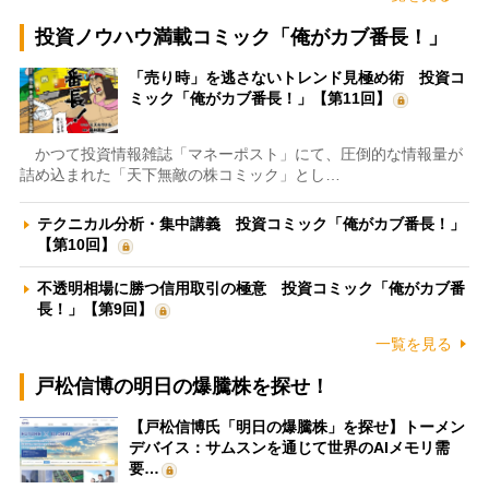
投資ノウハウ満載コミック「俺がカブ番長！」
「売り時」を逃さないトレンド見極め術 投資コ
ミック「俺がカブ番長！」【第11回】
かつて投資情報雑誌「マネーポスト」にて、圧倒的な情報量が
詰め込まれた「天下無敵の株コミック」とし…
テクニカル分析・集中講義 投資コミック「俺がカブ番長！」
【第10回】
不透明相場に勝つ信用取引の極意 投資コミック「俺がカブ番
長！」【第9回】
一覧を見る
戸松信博の明日の爆騰株を探せ！
【戸松信博氏「明日の爆騰株」を探せ】トーメン
デバイス：サムスンを通じて世界のAIメモリ需
要…