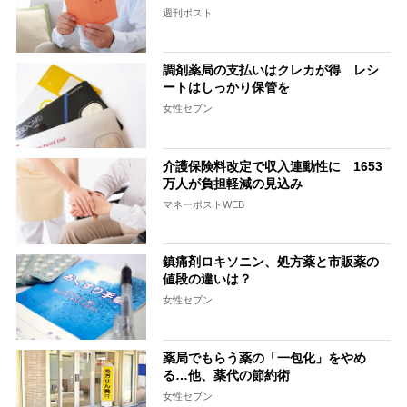
週刊ポスト
調剤薬局の支払いはクレカが得 レシ
ートはしっかり保管を
女性セブン
介護保険料改定で収入連動性に 1653
万人が負担軽減の見込み
マネーポストWEB
鎮痛剤ロキソニン、処方薬と市販薬の
値段の違いは？
女性セブン
薬局でもらう薬の「一包化」をやめ
る…他、薬代の節約術
女性セブン