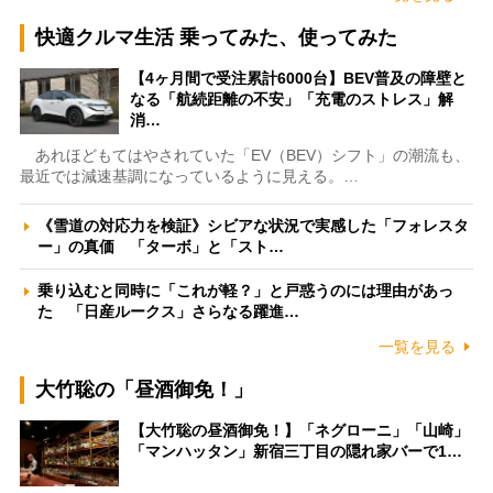
快適クルマ生活 乗ってみた、使ってみた
【4ヶ月間で受注累計6000台】BEV普及の障壁と
なる「航続距離の不安」「充電のストレス」解
消…
あれほどもてはやされていた「EV（BEV）シフト」の潮流も、
最近では減速基調になっているように見える。…
《雪道の対応力を検証》シビアな状況で実感した「フォレスタ
ー」の真価 「ターボ」と「スト…
乗り込むと同時に「これが軽？」と戸惑うのには理由があっ
た 「日産ルークス」さらなる躍進…
一覧を見る
大竹聡の「昼酒御免！」
【大竹聡の昼酒御免！】「ネグローニ」「山崎」
「マンハッタン」新宿三丁目の隠れ家バーで1…