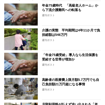
年金75歳時代 「高級老人ホーム」か
ら下流介護難民への転落も
週刊ポスト
介護の実態 平均期間は4年11か月で負
担総額は546万円
週刊ポスト
「年金75歳受給」導入なら生活保護を
受給する世帯が増加か
週刊ポスト
高齢者の医療費上限月額5.7万円でも自
己負担額21万円超になる事情
週刊ポスト
月額利用料が払えず追い出される「老