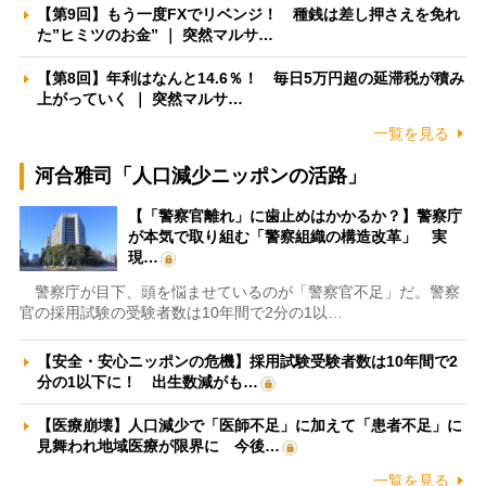
【第9回】もう一度FXでリベンジ！ 種銭は差し押さえを免れ
た”ヒミツのお金” ｜ 突然マルサ…
【第8回】年利はなんと14.6％！ 毎日5万円超の延滞税が積み
上がっていく ｜ 突然マルサ…
一覧を見る
河合雅司「人口減少ニッポンの活路」
【「警察官離れ」に歯止めはかかるか？】警察庁
が本気で取り組む「警察組織の構造改革」 実
現…
警察庁が目下、頭を悩ませているのが「警察官不足」だ。警察
官の採用試験の受験者数は10年間で2分の1以…
【安全・安心ニッポンの危機】採用試験受験者数は10年間で2
分の1以下に！ 出生数減がも…
【医療崩壊】人口減少で「医師不足」に加えて「患者不足」に
見舞われ地域医療が限界に 今後…
一覧を見る