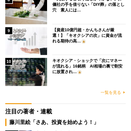
儀社の手を借りない「DIY葬」の落とし
穴 素人には…
【資産10億円超・かんちさんが厳
9
選！】「キオクシアの次」に資金が流
れる期待の高…
キオクシア・ショックで「次にマネー
10
が流れる」16銘柄 AI相場の裏で割安
に放置され…
一覧を見る
注目の著者・連載
藤川里絵「さあ、投資を始めよう！」