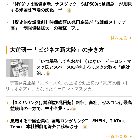
「NYダウは高値更新、ナスダック・S&P500は足踏み」が意味
する米国株市場の変化 半…
【歴史的な爆騰劇】時価総額10兆円企業が「2連続ストップ
高」「制限値幅拡大」の衝撃 フ…
一覧を見る
大前研一「ビジネス新大陸」の歩き方
「いつ暴発してもおかしくはない」イーロン・マ
スク氏とスペースXが抱えるリスクの数々「絶対
的…
宇宙開発企業「スペースX」の上場で史上初の「兆万長者（ト
リリオネア）」となったイーロン・マスク氏。…
【3メガバンクは純利益5兆円超】銀行、商社、ゼネコンは最高
益続出の一方で、中小企業・…
急増する中国企業の“国籍ロンダリング” SHEIN、TikTok、
Temu…本社機能を海外に移転させ…
一覧を見る