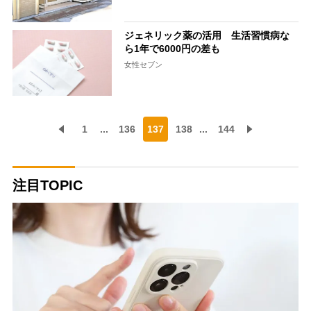
ジェネリック薬の活用 生活習慣病な
ら1年で6000円の差も
女性セブン
1
...
136
137
138
...
144
注目TOPIC