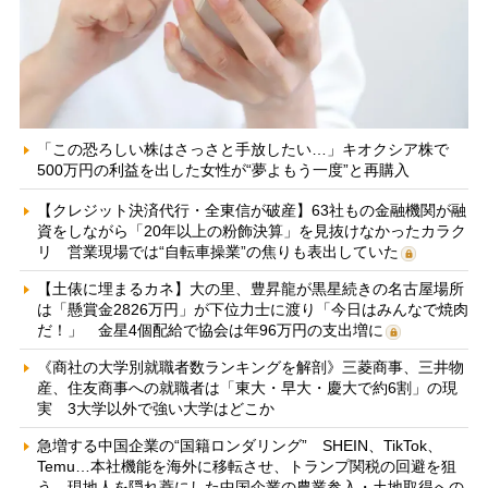
「この恐ろしい株はさっさと手放したい…」キオクシア株で
500万円の利益を出した女性が“夢よもう一度”と再購入
【クレジット決済代行・全東信が破産】63社もの金融機関が融
資をしながら「20年以上の粉飾決算」を見抜けなかったカラク
リ 営業現場では“自転車操業”の焦りも表出していた
【土俵に埋まるカネ】大の里、豊昇龍が黒星続きの名古屋場所
は「懸賞金2826万円」が下位力士に渡り「今日はみんなで焼肉
だ！」 金星4個配給で協会は年96万円の支出増に
《商社の大学別就職者数ランキングを解剖》三菱商事、三井物
産、住友商事への就職者は「東大・早大・慶大で約6割」の現
実 3大学以外で強い大学はどこか
急増する中国企業の“国籍ロンダリング” SHEIN、TikTok、
Temu…本社機能を海外に移転させ、トランプ関税の回避を狙
う 現地人を隠れ蓑にした中国企業の農業参入・土地取得への