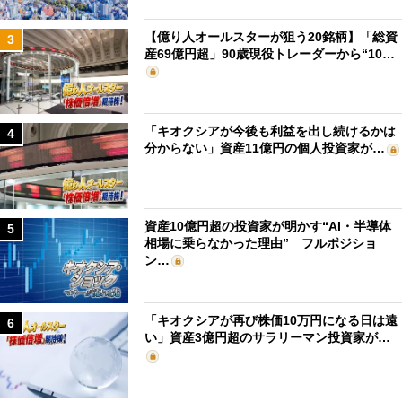
【億り人オールスターが狙う20銘柄】「総資
3
産69億円超」90歳現役トレーダーから“10…
「キオクシアが今後も利益を出し続けるかは
4
分からない」資産11億円の個人投資家が…
資産10億円超の投資家が明かす“AI・半導体
5
相場に乗らなかった理由” フルポジショ
ン…
「キオクシアが再び株価10万円になる日は遠
6
い」資産3億円超のサラリーマン投資家が…