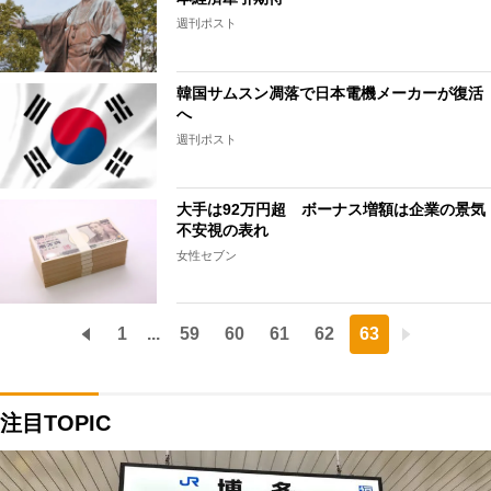
週刊ポスト
韓国サムスン凋落で日本電機メーカーが復活
へ
週刊ポスト
大手は92万円超 ボーナス増額は企業の景気
不安視の表れ
女性セブン
1
...
59
60
61
62
63
注目TOPIC