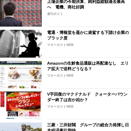
上場企業の今期決算、純利益総額過去最高
へ 電機、商社好調
週刊ポスト
電通・博報堂を遥かに凌駕する下請け企業の
ブラック度
マネーポストWEB
Amazonの生鮮食品通販は再配達なし エリ
ア拡大で送料どうなる？
マネーポストWEB
V字回復のマクドナルド クォーターパウン
ダー終了は吉か凶か？
マネーポストWEB
三菱・三井財閥 グループの総合力発揮し日
本経済牽引期待