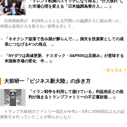
「トレンド転換のスイッチになり得る」“介入慣れ”し
た市場心理を変える「日米協調為替介入」…
日米両政府が、約28年ぶりとなる円買いの協調介入に踏み切った。
米国も追加介入を辞さない姿勢を示して…
「キオクシア急落で含み損が膨らんで…」損失を投資家としての成
長につなげる4つの視点 …
「NYダウは高値更新、ナスダック・S&P500は足踏み」が意味する
米国株市場の変化 半…
一覧を見る
大前研一「ビジネス新大陸」の歩き方
「イラン戦争を利用して儲けている」利益相反との批
判が強まるトランプファミリーの不正蓄財疑…
トランプ大統領のファミリー信託が今年1～3月に3000回以上もの証
券取引を行っていたことが明らかになり…