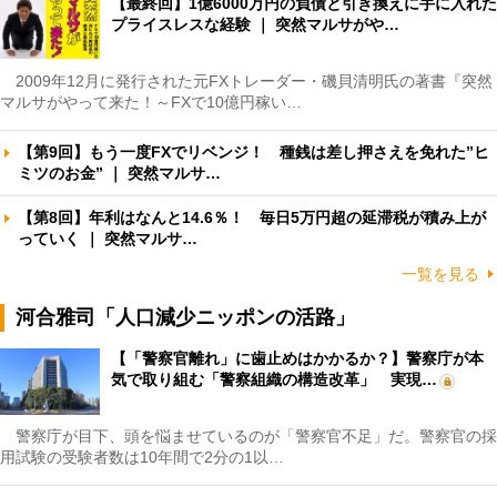
【最終回】1億6000万円の負債と引き換えに手に入れた
プライスレスな経験 ｜ 突然マルサがや…
2009年12月に発行された元FXトレーダー・磯貝清明氏の著書『突然
マルサがやって来た！～FXで10億円稼い…
【第9回】もう一度FXでリベンジ！ 種銭は差し押さえを免れた”ヒ
ミツのお金” ｜ 突然マルサ…
【第8回】年利はなんと14.6％！ 毎日5万円超の延滞税が積み上が
っていく ｜ 突然マルサ…
一覧を見る
河合雅司「人口減少ニッポンの活路」
【「警察官離れ」に歯止めはかかるか？】警察庁が本
気で取り組む「警察組織の構造改革」 実現…
警察庁が目下、頭を悩ませているのが「警察官不足」だ。警察官の採
用試験の受験者数は10年間で2分の1以…