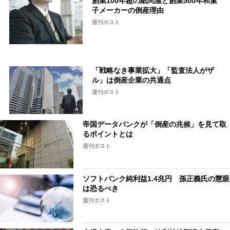
創業100年超の紙問屋と創業500年和菓
子メーカーの倒産理由
週刊ポスト
「戦略なき事業拡大」「監査法人がザ
ル」は倒産企業の共通点
週刊ポスト
帝国データバンクが「倒産の兆候」を見て取
るポイントとは
週刊ポスト
ソフトバンク純利益1.4兆円 孫正義氏の慧眼
は恐るべき
週刊ポスト