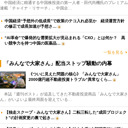
中国経済に精通する中国株投資の第一人者・田代尚機氏のプレミアム
連載「チャイナ・リサーチ」。中国企…
中国経済“予想外の低成長”で政策のテコ入れ必至か 経済運営方針
の修正で成長加速が予想さ…
“AI革命”で爆発的な需要拡大が見込まれる「CXO」とは何か？ 高
い競争力を持つ中国の医薬品…
一覧を見る
「みんなで大家さん」配当ストップ騒動の内幕
《ついに見えた問題の核心》「みんなで大家さん」
2000億円超不動産投資トラブル“異常なくら…
本誌『週刊ポスト』が追及してきた不動産投資商品「みんなで大家さ
ん」がいよいよ最終局面を迎えている…
【独走スクープ・みんなで大家さん】二転三転した“成田プロジェク
ト”の計画変更の裏で起き…