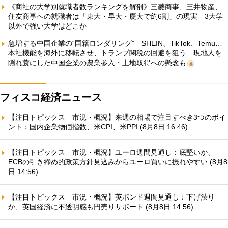
《商社の大学別就職者数ランキングを解剖》三菱商事、三井物産、
住友商事への就職者は「東大・早大・慶大で約6割」の現実 3大学
以外で強い大学はどこか
急増する中国企業の“国籍ロンダリング” SHEIN、TikTok、Temu…
本社機能を海外に移転させ、トランプ関税の回避を狙う 現地人を
隠れ蓑にした中国企業の農業参入・土地取得への懸念も
フィスコ経済ニュース
【注目トピックス 市況・概況】来週の相場で注目すべき3つのポイ
ント：国内企業物価指数、米CPI、米PPI (8月8日 16:46)
【注目トピックス 市況・概況】ユーロ週間見通し：底堅いか、
ECBの引き締め的政策方針見込みからユーロ買いに振れやすい (8月8
日 14:56)
【注目トピックス 市況・概況】英ポンド週間見通し：下げ渋り
か、英国経済に不透明感も円売りサポート (8月8日 14:56)