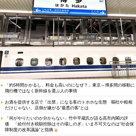
「約5時間かかるし、料金も高いのになぜ？」東京～博多間の移動に
飛行機ではなく新幹線を選ぶ人の事情
お酒を提供する店で「出禁」になる客のトホホな生態 嘔吐や粗相
だけじゃない、店側が嫌がる“最悪の客”とは
「何がやりたいのか分からない」竹中平蔵氏が語る高市内閣の評
価 「給付付き税額控除はその場しのぎ」いま不可欠なのは“社会保
障制度の改革議論”と指摘