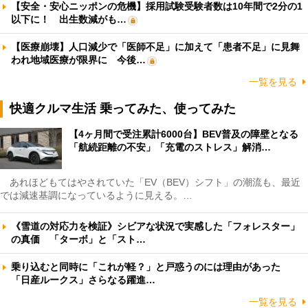
【安全・安心ニッポンの危機】採用試験受験者数は10年間で2分の1
以下に！ 出生数減がも…
【医療崩壊】人口減少で「医師不足」に加えて「患者不足」に見舞
われ地域医療が限界に 今後…
一覧を見る
快適クルマ生活 乗ってみた、使ってみた
【4ヶ月間で受注累計6000台】BEV普及の障壁となる
「航続距離の不安」「充電のストレス」解消…
あれほどもてはやされていた「EV（BEV）シフト」の潮流も、最近
では減速基調になっているように見える。…
《雪道の対応力を検証》シビアな状況で実感した「フォレスター」
の真価 「ターボ」と「スト…
乗り込むと同時に「これが軽？」と戸惑うのには理由があった
「日産ルークス」さらなる躍進…
一覧を見る