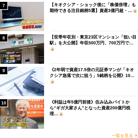
【キオクシア・ショック後に「株価倍増」も
7
期待できる注目銘柄5選】資産3億円超・…
【世帯年収別・東京23区マンション「狙い目
8
駅」を大公開】年収500万円、700万円で…
《2年弱で資産17.5倍の元証券マンが「キオ
9
クシア急落で次に狙う」5銘柄を公開》10…
《利益は年5億円前後》住み込みバイトか
10
ら“ギガ大家さん”となった資産200億円税
理…
一覧を見る