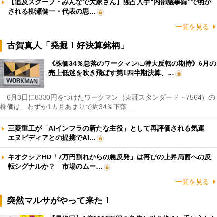
【追及スクープ・みんなで大家さん】独占入手“内部議事録”で明か
される柳瀬健一・代表の思…
一覧を見る
古賀真人「発掘！好決算銘柄」
《株価34％急落のワークマンに特大反転の期待》6月の
売上低迷を吹き飛ばす第1四半期決算、…
6月3日に8330円をつけたワークマン（東証スタンダード・7564）の
株価は、わずか1カ月あまりで約34％下落…
三菱重工が「AIインフラの新たな主役」として再評価される気運
エヌビディアとの提携でAI…
キオクシアHD「7万円割れからの急反発」は再びの上昇局面への反
転シグナルか？ 市場のムー…
一覧を見る
突然マルサがやって来た！