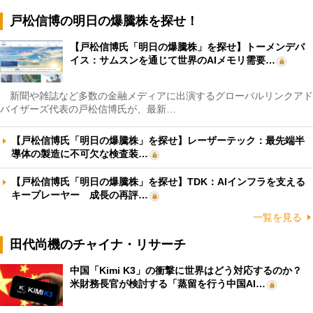
戸松信博の明日の爆騰株を探せ！
【戸松信博氏「明日の爆騰株」を探せ】トーメンデバ
イス：サムスンを通じて世界のAIメモリ需要…
新聞や雑誌など多数の金融メディアに出演するグローバルリンクアド
バイザーズ代表の戸松信博氏が、最新…
【戸松信博氏「明日の爆騰株」を探せ】レーザーテック：最先端半
導体の製造に不可欠な検査装…
【戸松信博氏「明日の爆騰株」を探せ】TDK：AIインフラを支える
キープレーヤー 成長の再評…
一覧を見る
田代尚機のチャイナ・リサーチ
中国「Kimi K3」の衝撃に世界はどう対応するのか？
米財務長官が検討する「蒸留を行う中国AI…