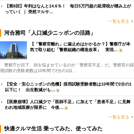
【第8回】年利はなんと14.6％！ 毎日5万円超の延滞税が積み上が
っていく ｜ 突然マルサ…
一覧を見る
河合雅司「人口減少ニッポンの活路」
【「警察官離れ」に歯止めはかかるか？】警察庁が本
気で取り組む「警察組織の構造改革」 実現…
警察庁が目下、頭を悩ませているのが「警察官不足」だ。警察官の採
用試験の受験者数は10年間で2分の1以…
【安全・安心ニッポンの危機】採用試験受験者数は10年間で2分の1
以下に！ 出生数減がも…
【医療崩壊】人口減少で「医師不足」に加えて「患者不足」に見舞
われ地域医療が限界に 今後…
一覧を見る
快適クルマ生活 乗ってみた、使ってみた