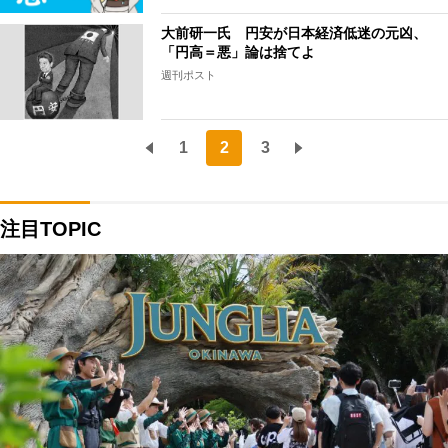
大前研一氏 円安が日本経済低迷の元凶、
「円高＝悪」論は捨てよ
週刊ポスト
1
2
3
注目TOPIC