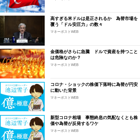
高すぎる米ドルは是正されるか 為替市場を
覆う「ドル安圧力」の数々
マネーポストWEB
金価格がさらに急騰 ドルで資産を持つこと
は危険なのか？
マネーポストWEB
コロナ・ショックの株価下落時に為替が円安
に動いた背景
マネーポストWEB
新型コロナ相場 事態終息の気配なくとも株
価や為替が反発するワケ
マネーポストWEB