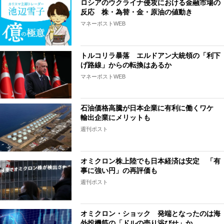
ロシアのウクライナ侵攻における金融市場の
反応 株・為替・金・原油の値動き
マネーポストWEB
トルコリラ暴落 エルドアン大統領の「利下
げ路線」からの転換はあるか
マネーポストWEB
石油価格高騰が日本企業に有利に働くワケ
輸出企業にメリットも
週刊ポスト
オミクロン株上陸でも日本経済は安定 「有
事に強い円」の再評価も
週刊ポスト
オミクロン・ショック 発端となったのは海
外投機筋の「ドルの売り浴びせ」か