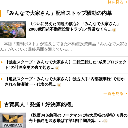
一覧を見る
「みんなで大家さん」配当ストップ騒動の内幕
《ついに見えた問題の核心》「みんなで大家さん」
2000億円超不動産投資トラブル“異常なくら…
本誌『週刊ポスト』が追及してきた不動産投資商品「みんなで大家さ
ん」がいよいよ最終局面を迎えている…
【独走スクープ・みんなで大家さん】二転三転した“成田プロジェク
ト”の計画変更の裏で起き…
【追及スクープ・みんなで大家さん】独占入手“内部議事録”で明か
される柳瀬健一・代表の思…
一覧を見る
古賀真人「発掘！好決算銘柄」
《株価34％急落のワークマンに特大反転の期待》6月の
売上低迷を吹き飛ばす第1四半期決算、…