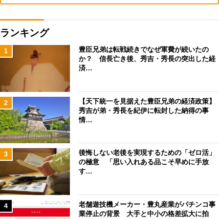
ランキング
豊臣兄弟は転戦続きでなぜ軍費が続いたの
1
か？ 信長亡き後、秀吉・秀長の突出した経
済…
【天下統一を見据えた豊臣兄弟の経済政策】
2
秀吉が弟・秀長を紀伊に転封した納得の事
情…
後悔しない老後を実現するための「ゼロ活」
3
の極意 「思い入れある品こそ早めに手放
す…
老舗遊技機メーカー・豊丸産業がパチンコ事
4
業停止の背景 大手と中小の格差拡大に拍