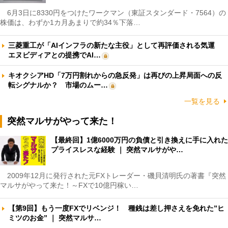
6月3日に8330円をつけたワークマン（東証スタンダード・7564）の
株価は、わずか1カ月あまりで約34％下落…
三菱重工が「AIインフラの新たな主役」として再評価される気運
エヌビディアとの提携でAI…
キオクシアHD「7万円割れからの急反発」は再びの上昇局面への反
転シグナルか？ 市場のムー…
一覧を見る
突然マルサがやって来た！
【最終回】1億6000万円の負債と引き換えに手に入れた
プライスレスな経験 ｜ 突然マルサがや…
2009年12月に発行された元FXトレーダー・磯貝清明氏の著書『突然
マルサがやって来た！～FXで10億円稼い…
【第9回】もう一度FXでリベンジ！ 種銭は差し押さえを免れた”ヒ
ミツのお金” ｜ 突然マルサ…