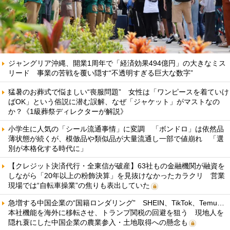
ジャングリア沖縄、開業1周年で「経済効果494億円」の大きなミス
リード 事業の苦戦を覆い隠す“不透明すぎる巨大な数字”
猛暑のお葬式で悩ましい“喪服問題” 女性は「ワンピースを着ていけ
ばOK」という俗説に潜む誤解、なぜ「ジャケット」がマストなの
か？《1級葬祭ディレクターが解説》
小学生に人気の「シール流通事情」に変調 「ボンドロ」は依然品
薄状態が続くが、模倣品や類似品が大量流通し一部で値崩れ 「選
別が本格化する時代に」
【クレジット決済代行・全東信が破産】63社もの金融機関が融資を
しながら「20年以上の粉飾決算」を見抜けなかったカラクリ 営業
現場では“自転車操業”の焦りも表出していた
急増する中国企業の“国籍ロンダリング” SHEIN、TikTok、Temu…
本社機能を海外に移転させ、トランプ関税の回避を狙う 現地人を
隠れ蓑にした中国企業の農業参入・土地取得への懸念も