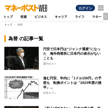
ログイン
トップ
投資
ビジネス
キャリア
ライフ
マネー
トップ
為替
為替 の記事一覧
円安で日本円は“ジャンク通貨”になっ
た 海外両替所に日本円の表示がない
ことも
週刊ポスト
進む円安、年内に「1ドル150円」の予
想も 転換ポイントは「2023年度の後
半」…
女性セブン