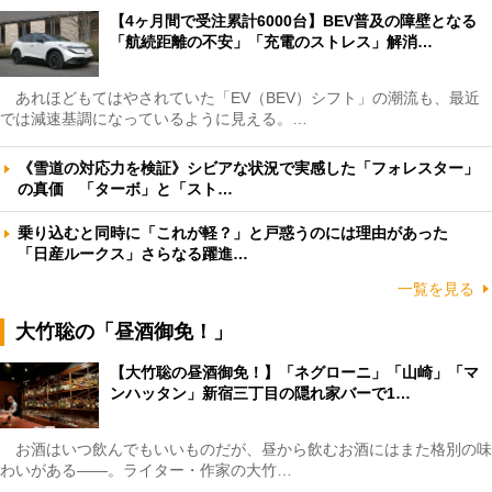
【4ヶ月間で受注累計6000台】BEV普及の障壁となる
「航続距離の不安」「充電のストレス」解消…
あれほどもてはやされていた「EV（BEV）シフト」の潮流も、最近
では減速基調になっているように見える。…
《雪道の対応力を検証》シビアな状況で実感した「フォレスター」
の真価 「ターボ」と「スト…
乗り込むと同時に「これが軽？」と戸惑うのには理由があった
「日産ルークス」さらなる躍進…
一覧を見る
大竹聡の「昼酒御免！」
【大竹聡の昼酒御免！】「ネグローニ」「山崎」「マ
ンハッタン」新宿三丁目の隠れ家バーで1…
お酒はいつ飲んでもいいものだが、昼から飲むお酒にはまた格別の味
わいがある――。ライター・作家の大竹…