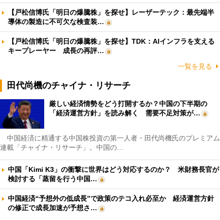
【戸松信博氏「明日の爆騰株」を探せ】レーザーテック：最先端半
導体の製造に不可欠な検査装…
【戸松信博氏「明日の爆騰株」を探せ】TDK：AIインフラを支える
キープレーヤー 成長の再評…
一覧を見る
田代尚機のチャイナ・リサーチ
厳しい経済情勢をどう打開するか？中国の下半期の
「経済運営方針」を読み解く 需要不足対策が…
中国経済に精通する中国株投資の第一人者・田代尚機氏のプレミアム
連載「チャイナ・リサーチ」。中国の…
中国「Kimi K3」の衝撃に世界はどう対応するのか？ 米財務長官が
検討する「蒸留を行う中国…
中国経済“予想外の低成長”で政策のテコ入れ必至か 経済運営方針
の修正で成長加速が予想さ…