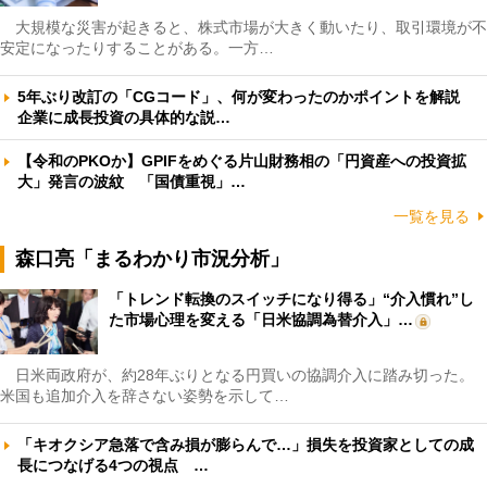
大規模な災害が起きると、株式市場が大きく動いたり、取引環境が不
安定になったりすることがある。一方…
5年ぶり改訂の「CGコード」、何が変わったのかポイントを解説
企業に成長投資の具体的な説…
【令和のPKOか】GPIFをめぐる片山財務相の「円資産への投資拡
大」発言の波紋 「国債重視」…
一覧を見る
森口亮「まるわかり市況分析」
「トレンド転換のスイッチになり得る」“介入慣れ”し
た市場心理を変える「日米協調為替介入」…
日米両政府が、約28年ぶりとなる円買いの協調介入に踏み切った。
米国も追加介入を辞さない姿勢を示して…
「キオクシア急落で含み損が膨らんで…」損失を投資家としての成
長につなげる4つの視点 …