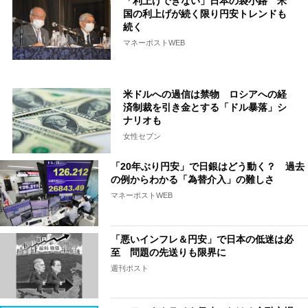
「利上げできない」日本の袋小路 米
国の利上げが続く限り円安トレンドも
続く
マネーポストWEB
米ドルへの過信は禁物 ロシアへの経
済制裁を引き金とする「ドル暴落」シ
ナリオも
女性セブン
「20年ぶり円安」で日銀はどう動く？ 過去
の例からわかる「為替介入」の難しさ
マネーポストWEB
「悪いインフレ＆円安」で日本の低迷は必
至 問題の先送りも限界に
週刊ポスト