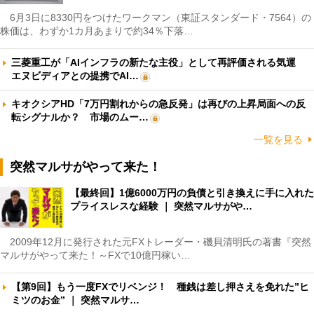
6月3日に8330円をつけたワークマン（東証スタンダード・7564）の
株価は、わずか1カ月あまりで約34％下落…
三菱重工が「AIインフラの新たな主役」として再評価される気運
エヌビディアとの提携でAI…
キオクシアHD「7万円割れからの急反発」は再びの上昇局面への反
転シグナルか？ 市場のムー…
一覧を見る
突然マルサがやって来た！
【最終回】1億6000万円の負債と引き換えに手に入れた
プライスレスな経験 ｜ 突然マルサがや…
2009年12月に発行された元FXトレーダー・磯貝清明氏の著書『突然
マルサがやって来た！～FXで10億円稼い…
【第9回】もう一度FXでリベンジ！ 種銭は差し押さえを免れた”ヒ
ミツのお金” ｜ 突然マルサ…