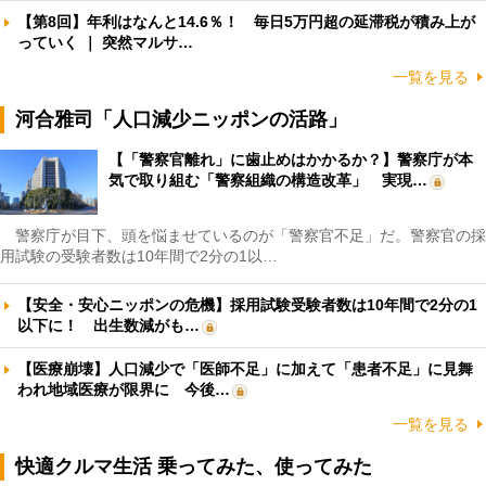
【第8回】年利はなんと14.6％！ 毎日5万円超の延滞税が積み上が
っていく ｜ 突然マルサ…
一覧を見る
河合雅司「人口減少ニッポンの活路」
【「警察官離れ」に歯止めはかかるか？】警察庁が本
気で取り組む「警察組織の構造改革」 実現…
警察庁が目下、頭を悩ませているのが「警察官不足」だ。警察官の採
用試験の受験者数は10年間で2分の1以…
【安全・安心ニッポンの危機】採用試験受験者数は10年間で2分の1
以下に！ 出生数減がも…
【医療崩壊】人口減少で「医師不足」に加えて「患者不足」に見舞
われ地域医療が限界に 今後…
一覧を見る
快適クルマ生活 乗ってみた、使ってみた