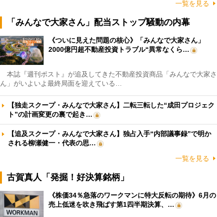
一覧を見る
「みんなで大家さん」配当ストップ騒動の内幕
《ついに見えた問題の核心》「みんなで大家さん」
2000億円超不動産投資トラブル“異常なくら…
本誌『週刊ポスト』が追及してきた不動産投資商品「みんなで大家さ
ん」がいよいよ最終局面を迎えている…
【独走スクープ・みんなで大家さん】二転三転した“成田プロジェク
ト”の計画変更の裏で起き…
【追及スクープ・みんなで大家さん】独占入手“内部議事録”で明か
される柳瀬健一・代表の思…
一覧を見る
古賀真人「発掘！好決算銘柄」
《株価34％急落のワークマンに特大反転の期待》6月の
売上低迷を吹き飛ばす第1四半期決算、…