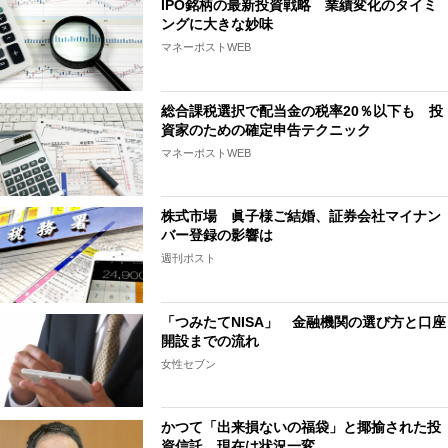
IPO銘柄の最新投資戦略 業績変化のタイミ
ングに大きな妙味
マネーポストWEB
総合課税選択で配当金の税率20％以下も 投
資家のための確定申告テクニック
マネーポストWEB
株式市場 眞子様ご結婚、証券会社マイナン
バー登録の影響は
週刊ポスト
「つみたてNISA」 金融機関の選び方と口座
開設までの流れ
女性セブン
かつて「出来損ないの福袋」と揶揄された投
資信託 現在は状況一変