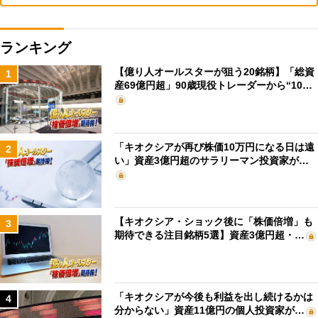
ランキング
【億り人オールスターが狙う20銘柄】「総資
1
産69億円超」90歳現役トレーダーから“10…
「キオクシアが再び株価10万円になる日は遠
2
い」資産3億円超のサラリーマン投資家が…
【キオクシア・ショック後に「株価倍増」も
3
期待できる注目銘柄5選】資産3億円超・…
「キオクシアが今後も利益を出し続けるかは
4
分からない」資産11億円の個人投資家が…