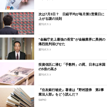
次は7月3日？ 日経平均が毎月第1営業日に
上がる謎の法則
週刊ポスト
“金融庁史上最強の長官”が金融業界に異例の
痛烈批判浴びせた
週刊ポスト
投資信託に潜む「手数料」の罠、日本は米国
の5倍の高さ
週刊ポスト
『住友銀行秘史』著者は『野村證券 第2事
業法人部』をどう読んだ？
SAPIO