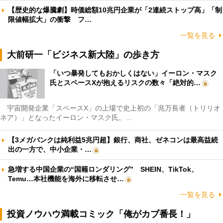
【歴史的な爆騰劇】時価総額10兆円企業が「2連続ストップ高」「制
限値幅拡大」の衝撃 フ…
一覧を見る
大前研一「ビジネス新大陸」の歩き方
「いつ暴発してもおかしくはない」イーロン・マスク
氏とスペースXが抱えるリスクの数々「絶対的…
宇宙開発企業「スペースX」の上場で史上初の「兆万長者（トリリオ
ネア）」となったイーロン・マスク氏。…
【3メガバンクは純利益5兆円超】銀行、商社、ゼネコンは最高益続
出の一方で、中小企業・…
急増する中国企業の“国籍ロンダリング” SHEIN、TikTok、
Temu…本社機能を海外に移転させ…
一覧を見る
投資ノウハウ満載コミック「俺がカブ番長！」