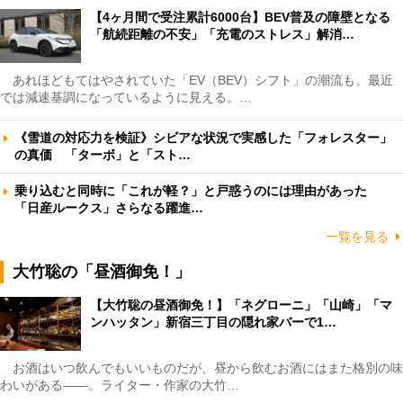
【4ヶ月間で受注累計6000台】BEV普及の障壁となる
「航続距離の不安」「充電のストレス」解消…
あれほどもてはやされていた「EV（BEV）シフト」の潮流も、最近
では減速基調になっているように見える。…
《雪道の対応力を検証》シビアな状況で実感した「フォレスター」
の真価 「ターボ」と「スト…
乗り込むと同時に「これが軽？」と戸惑うのには理由があった
「日産ルークス」さらなる躍進…
一覧を見る
大竹聡の「昼酒御免！」
【大竹聡の昼酒御免！】「ネグローニ」「山崎」「マ
ンハッタン」新宿三丁目の隠れ家バーで1…
お酒はいつ飲んでもいいものだが、昼から飲むお酒にはまた格別の味
わいがある――。ライター・作家の大竹…