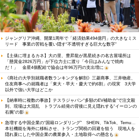
ジャングリア沖縄、開業1周年で「経済効果494億円」の大きなミス
リード 事業の苦戦を覆い隠す“不透明すぎる巨大な数字”
【土俵に埋まるカネ】大の里、豊昇龍が黒星続きの名古屋場所は
「懸賞金2826万円」が下位力士に渡り「今日はみんなで焼肉
だ！」 金星4個配給で協会は年96万円の支出増に
《商社の大学別就職者数ランキングを解剖》三菱商事、三井物産、
住友商事への就職者は「東大・早大・慶大で約6割」の現実 3大学
以外で強い大学はどこか
【納車時に複数の事故】テスラジャパン“多額のEV補助金”で注文殺
到、現場は大混乱 トラブル続発の背後に見え隠れする“イーロンの
右腕”の影
急増する中国企業の“国籍ロンダリング” SHEIN、TikTok、Temu…
本社機能を海外に移転させ、トランプ関税の回避を狙う 現地人を
隠れ蓑にした中国企業の農業参入・土地取得への懸念も