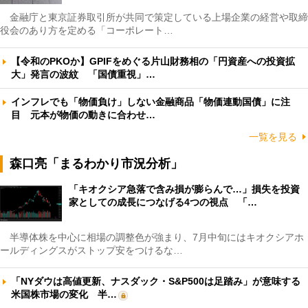
金融庁と東京証券取引所が共同で策定している上場企業の経営や取締
役会のあり方を定める「コーポレート…
【令和のPKOか】GPIFをめぐる片山財務相の「円資産への投資拡
大」発言の波紋 「国債重視」…
インフレでも「物価負け」しない金融商品「物価連動国債」に注
目 元本が物価の動きに合わせ…
一覧を見る
森口亮「まるわかり市況分析」
「キオクシア急落で含み損が膨らんで…」損失を投資
家としての成長につなげる4つの視点 「…
半導体株を中心に相場の調整色が強まり、7月中旬にはキオクシアホ
ールディングスがストップ安をつけるな…
「NYダウは高値更新、ナスダック・S&P500は足踏み」が意味する
米国株市場の変化 半…