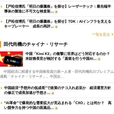
【戸松信博氏「明日の爆騰株」を探せ】レーザーテック：最先端半
導体の製造に不可欠な検査装…
【戸松信博氏「明日の爆騰株」を探せ】TDK：AIインフラを支える
キープレーヤー 成長の再評…
一覧を見る
田代尚機のチャイナ・リサーチ
中国「Kimi K3」の衝撃に世界はどう対応するのか？
米財務長官が検討する「蒸留を行う中国AI…
中国経済に精通する中国株投資の第一人者・田代尚機氏のプレミアム
連載「チャイナ・リサーチ」。中国企…
中国経済“予想外の低成長”で政策のテコ入れ必至か 経済運営方針
の修正で成長加速が予想さ…
“AI革命”で爆発的な需要拡大が見込まれる「CXO」とは何か？ 高
い競争力を持つ中国の医薬品…