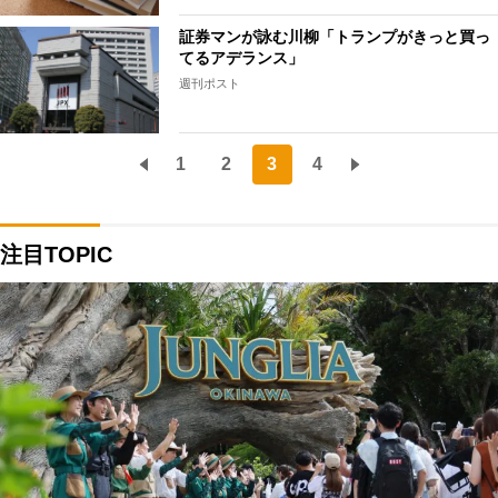
証券マンが詠む川柳「トランプがきっと買っ
てるアデランス」
週刊ポスト
1
2
3
4
注目TOPIC