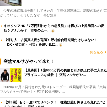
今年の株式市場を牽引してきたAI・半導体関連株に、調整の動きが広
がっている。そうしたなか、再び注目…
キオクシアHD「7万円割れからの急反発」は再びの上昇局面への反
転シグナルか？ 市場のムー…
《億り人・古賀真人氏が厳選》野村総合研究所だけじゃない！
「DX・省力化・円安」を追い風に…
一覧を見る
突然マルサがやって来た！
【最終回】1億6000万円の負債と引き換えに手に入れた
プライスレスな経験 ｜ 突然マルサがや…
2009年12月に発行された元FXトレーダー・磯貝清明氏の著書『突然
マルサがやって来た！～FXで10億円稼い…
【第9回】もう一度FXでリベンジ！ 種銭は差し押さえを免れた”ヒ
ミツのお金” ｜ 突然マルサ…