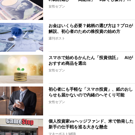
女性セブン
お金はいくら必要？銘柄の選び方は？プロが
解説、初心者のための株投資の始め方
週刊ポスト
スマホで始めるかんたん「投資信託」 AIが
おすすめ商品を選出
女性セブン
初心者にも手軽な「スマホ投資」、紙のおし
らせも届かないので内緒のへそくり可能
女性セブン
個人投資家vsヘッジファンド、米で勃発した
新手の仕手戦を巡る大きな懸念
マネーポストWEB