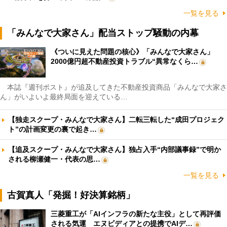
一覧を見る
「みんなで大家さん」配当ストップ騒動の内幕
《ついに見えた問題の核心》「みんなで大家さん」
2000億円超不動産投資トラブル“異常なくら…
本誌『週刊ポスト』が追及してきた不動産投資商品「みんなで大家さ
ん」がいよいよ最終局面を迎えている…
【独走スクープ・みんなで大家さん】二転三転した“成田プロジェク
ト”の計画変更の裏で起き…
【追及スクープ・みんなで大家さん】独占入手“内部議事録”で明か
される柳瀬健一・代表の思…
一覧を見る
古賀真人「発掘！好決算銘柄」
三菱重工が「AIインフラの新たな主役」として再評価
される気運 エヌビディアとの提携でAIデ…