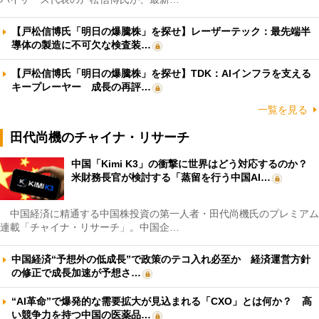
【戸松信博氏「明日の爆騰株」を探せ】レーザーテック：最先端半
導体の製造に不可欠な検査装…
【戸松信博氏「明日の爆騰株」を探せ】TDK：AIインフラを支える
キープレーヤー 成長の再評…
一覧を見る
田代尚機のチャイナ・リサーチ
中国「Kimi K3」の衝撃に世界はどう対応するのか？
米財務長官が検討する「蒸留を行う中国AI…
中国経済に精通する中国株投資の第一人者・田代尚機氏のプレミアム
連載「チャイナ・リサーチ」。中国企…
中国経済“予想外の低成長”で政策のテコ入れ必至か 経済運営方針
の修正で成長加速が予想さ…
“AI革命”で爆発的な需要拡大が見込まれる「CXO」とは何か？ 高
い競争力を持つ中国の医薬品…