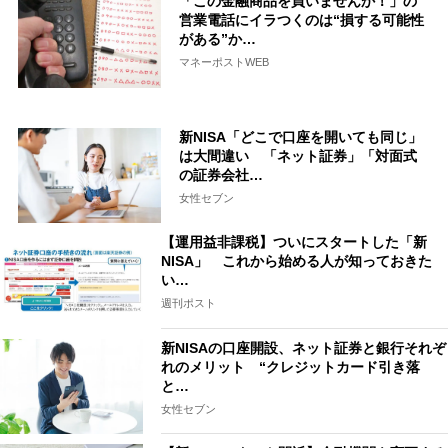
「この金融商品を買いませんか！」の
営業電話にイラつくのは“損する可能性
がある”か…
マネーポストWEB
新NISA「どこで口座を開いても同じ」
は大間違い 「ネット証券」「対面式
の証券会社…
女性セブン
【運用益非課税】ついにスタートした「新
NISA」 これから始める人が知っておきた
い…
週刊ポスト
新NISAの口座開設、ネット証券と銀行それぞ
れのメリット “クレジットカード引き落
と…
女性セブン