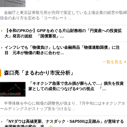
金融庁と東京証券取引所が共同で策定している上場企業の経営や取締
役会のあり方を定める「コーポレート…
【令和のPKOか】GPIFをめぐる片山財務相の「円資産への投資拡
大」発言の波紋 「国債重視」…
インフレでも「物価負け」しない金融商品「物価連動国債」に注
目 元本が物価の動きに合わせ…
一覧を見る
森口亮「まるわかり市況分析」
「キオクシア急落で含み損が膨らんで…」損失を投資
家としての成長につなげる4つの視点 「…
半導体株を中心に相場の調整色が強まり、7月中旬にはキオクシアホ
ールディングスがストップ安をつけるな…
「NYダウは高値更新、ナスダック・S&P500は足踏み」が意味する
米国株市場の変化 半…