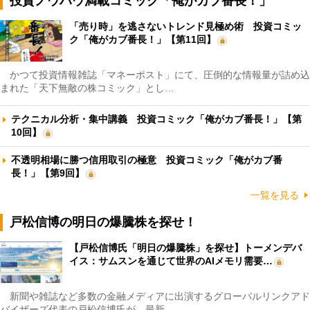
投資ノウハウ満載コミック「俺がカブ番長！」
「売り時」を逃さないトレンド見極め術 投資コミッ
ク「俺がカブ番長！」【第11回】
かつて投資情報雑誌「マネーポスト」にて、圧倒的な情報量が詰め込
まれた「天下無敵の株コミック」とし…
テクニカル分析・集中講義 投資コミック「俺がカブ番長！」【第
10回】
不透明相場に勝つ信用取引の極意 投資コミック「俺がカブ番
長！」【第9回】
一覧を見る
戸松信博の明日の爆騰株を探せ！
【戸松信博氏「明日の爆騰株」を探せ】トーメンデバ
イス：サムスンを通じて世界のAIメモリ需要…
新聞や雑誌など多数の金融メディアに出演するグローバルリンクアド
バイザーズ代表の戸松信博氏が、最新…