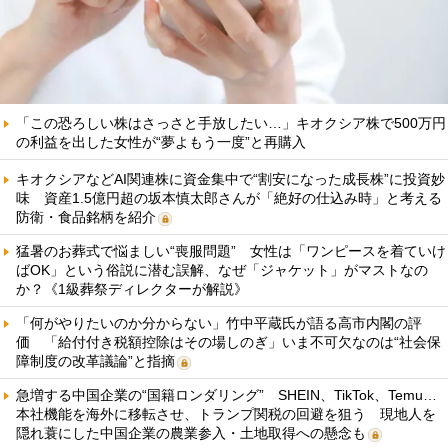
「この恐ろしい株はさっさと手放したい…」キオクシア株で500万円
の利益を出した女性が“夢よもう一度”と再購入
キオクシアなどAI関連株に資金集中で“割安になった成長株”に投資妙
味 資産1.5億円超の坂本慎太郎さんが「絶好の仕込み時」と考える
防衛・食品銘柄を紹介
猛暑のお葬式で悩ましい“喪服問題” 女性は「ワンピースを着ていけ
ばOK」という俗説に潜む誤解、なぜ「ジャケット」がマストなの
か？《1級葬祭ディレクターが解説》
「何がやりたいのか分からない」竹中平蔵氏が語る高市内閣の評
価 「給付付き税額控除はその場しのぎ」いま不可欠なのは“社会保
障制度の改革議論”と指摘
急増する中国企業の“国籍ロンダリング” SHEIN、TikTok、Temu…
本社機能を海外に移転させ、トランプ関税の回避を狙う 現地人を
隠れ蓑にした中国企業の農業参入・土地取得への懸念も