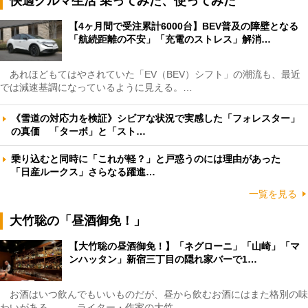
快適クルマ生活 乗ってみた、使ってみた
【4ヶ月間で受注累計6000台】BEV普及の障壁となる
「航続距離の不安」「充電のストレス」解消…
あれほどもてはやされていた「EV（BEV）シフト」の潮流も、最近
では減速基調になっているように見える。…
《雪道の対応力を検証》シビアな状況で実感した「フォレスター」
の真価 「ターボ」と「スト…
乗り込むと同時に「これが軽？」と戸惑うのには理由があった
「日産ルークス」さらなる躍進…
一覧を見る
大竹聡の「昼酒御免！」
【大竹聡の昼酒御免！】「ネグローニ」「山崎」「マ
ンハッタン」新宿三丁目の隠れ家バーで1…
お酒はいつ飲んでもいいものだが、昼から飲むお酒にはまた格別の味
わいがある――。ライター・作家の大竹…