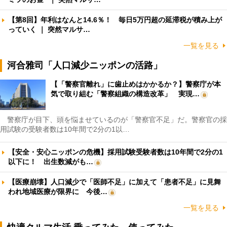
【第8回】年利はなんと14.6％！ 毎日5万円超の延滞税が積み上が
っていく ｜ 突然マルサ…
一覧を見る
河合雅司「人口減少ニッポンの活路」
【「警察官離れ」に歯止めはかかるか？】警察庁が本
気で取り組む「警察組織の構造改革」 実現…
警察庁が目下、頭を悩ませているのが「警察官不足」だ。警察官の採
用試験の受験者数は10年間で2分の1以…
【安全・安心ニッポンの危機】採用試験受験者数は10年間で2分の1
以下に！ 出生数減がも…
【医療崩壊】人口減少で「医師不足」に加えて「患者不足」に見舞
われ地域医療が限界に 今後…
一覧を見る