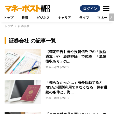
ログイン
トップ
投資
ビジネス
キャリア
ライフ
マネー
トップ
証券会社
証券会社 の記事一覧
【確定申告】株や投資信託での「損益
通算」や「繰越控除」で節税 「源泉
徴収あり」の…
マネーポストWEB
「知らなかった…」海外転勤すると
NISAが原則利用できなくなる 保有継
続の条件と、海…
マネーポストWEB