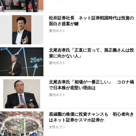
松井証券社長 ネット証券戦国時代は投資の
面白さ提案が鍵
週刊ポスト
北尾吉孝氏「正直に言って、孫正義さんは投
資に向かない人」
週刊ポスト
北尾吉孝氏「相場が一番正しい」 コロナ禍
で日本株が底堅い理由は
週刊ポスト
底値圏の株価に投資チャンスも 初心者向き
はネット証券かスマホ証券か
女性セブン