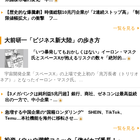
【歴史的な爆騰劇】時価総額10兆円企業が「2連続ストップ高」「制
限値幅拡大」の衝撃 フ…
一覧を見る
大前研一「ビジネス新大陸」の歩き方
「いつ暴発してもおかしくはない」イーロン・マスク
氏とスペースXが抱えるリスクの数々「絶対的…
宇宙開発企業「スペースX」の上場で史上初の「兆万長者（トリリオ
ネア）」となったイーロン・マスク氏。…
【3メガバンクは純利益5兆円超】銀行、商社、ゼネコンは最高益続
出の一方で、中小企業・…
急増する中国企業の“国籍ロンダリング” SHEIN、TikTok、
Temu…本社機能を海外に移転させ…
一覧を見る