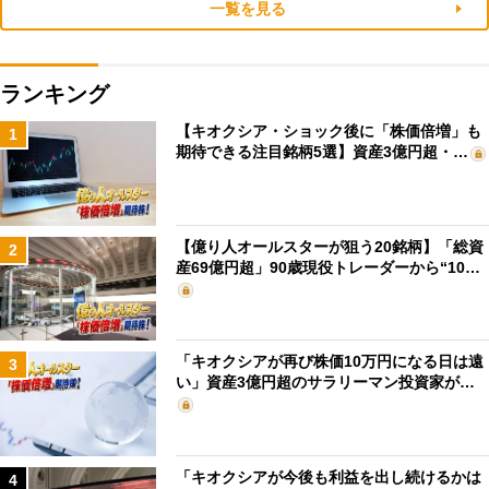
一覧を見る
ランキング
【キオクシア・ショック後に「株価倍増」も
1
期待できる注目銘柄5選】資産3億円超・…
【億り人オールスターが狙う20銘柄】「総資
2
産69億円超」90歳現役トレーダーから“10…
「キオクシアが再び株価10万円になる日は遠
3
い」資産3億円超のサラリーマン投資家が…
「キオクシアが今後も利益を出し続けるかは
4