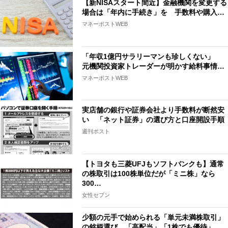
【新NISAスタート間近】金融機関を変更する
場合は「年内に手続き」を 手数料や購入…
マネーポストWEB
「年収1億円サラリーマンも珍しくない」
元機関投資家トレーダーが明かす給料事情…
マネーポストWEB
実店舗の銀行や証券会社より手数料が断然安
い 「ネット証券」の選び方と口座開設手順
週刊ポスト
【トヨタも三菱UFJもソフトバンクも】通常
の株取引は100株単位だが「ミニ株」なら
300…
女性セブン
少額の元手で始められる「単元未満株取引」
の銘柄選び 「高配当」「1株でも優待」…