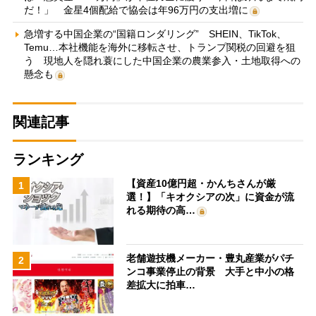
だ！」 金星4個配給で協会は年96万円の支出増に
急増する中国企業の“国籍ロンダリング” SHEIN、TikTok、
Temu…本社機能を海外に移転させ、トランプ関税の回避を狙
う 現地人を隠れ蓑にした中国企業の農業参入・土地取得への
懸念も
関連記事
ランキング
【資産10億円超・かんちさんが厳
1
選！】「キオクシアの次」に資金が流
れる期待の高…
老舗遊技機メーカー・豊丸産業がパチ
2
ンコ事業停止の背景 大手と中小の格
差拡大に拍車…