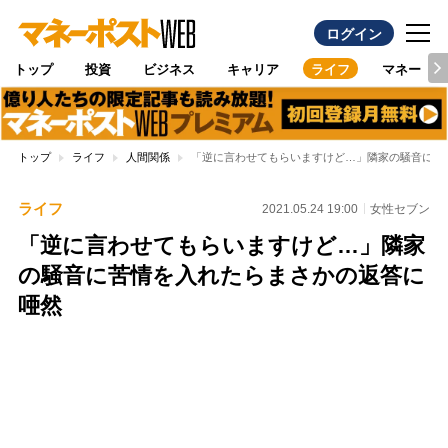
ログイン
トップ
投資
ビジネス
キャリア
ライフ
マネー
トップ
ライフ
人間関係
「逆に言わせてもらいますけど…」隣家の騒音に苦
ライフ
2021.05.24 19:00
女性セブン
「逆に言わせてもらいますけど…」隣家
の騒音に苦情を入れたらまさかの返答に
唖然
Loaded
:
100.00%
/
Unmute