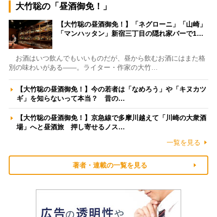
大竹聡の「昼酒御免！」
【大竹聡の昼酒御免！】「ネグローニ」「山崎」
「マンハッタン」新宿三丁目の隠れ家バーで1…
お酒はいつ飲んでもいいものだが、昼から飲むお酒にはまた格
別の味わいがある――。ライター・作家の大竹…
【大竹聡の昼酒御免！】今の若者は「なめろう」や「キヌカツ
ギ」を知らないって本当？ 昔の…
【大竹聡の昼酒御免！】京急線で多摩川越えて「川崎の大衆酒
場」へと昼酒旅 押し寄せるノス…
一覧を見る
著者・連載の一覧を見る