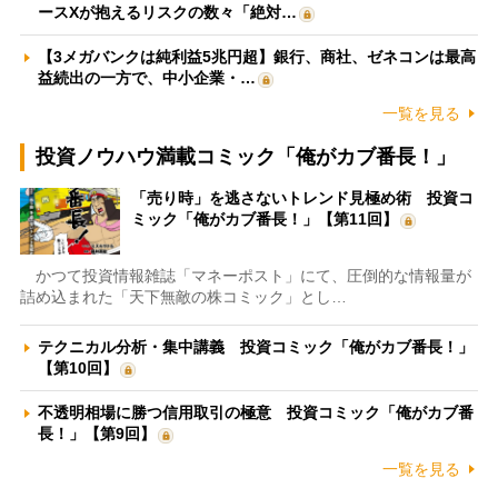
ースXが抱えるリスクの数々「絶対…
【3メガバンクは純利益5兆円超】銀行、商社、ゼネコンは最高
益続出の一方で、中小企業・…
一覧を見る
投資ノウハウ満載コミック「俺がカブ番長！」
「売り時」を逃さないトレンド見極め術 投資コ
ミック「俺がカブ番長！」【第11回】
かつて投資情報雑誌「マネーポスト」にて、圧倒的な情報量が
詰め込まれた「天下無敵の株コミック」とし…
テクニカル分析・集中講義 投資コミック「俺がカブ番長！」
【第10回】
不透明相場に勝つ信用取引の極意 投資コミック「俺がカブ番
長！」【第9回】
一覧を見る