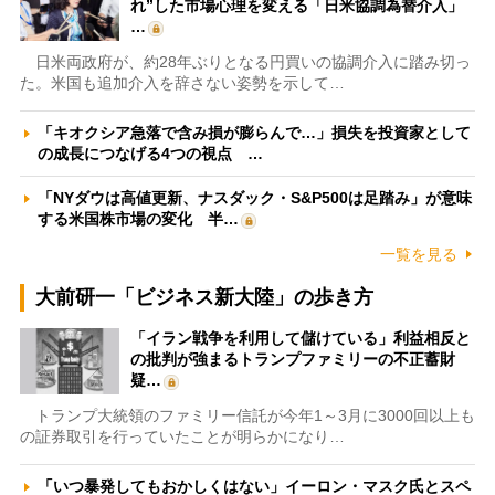
れ”した市場心理を変える「日米協調為替介入」
…
日米両政府が、約28年ぶりとなる円買いの協調介入に踏み切っ
た。米国も追加介入を辞さない姿勢を示して…
「キオクシア急落で含み損が膨らんで…」損失を投資家として
の成長につなげる4つの視点 …
「NYダウは高値更新、ナスダック・S&P500は足踏み」が意味
する米国株市場の変化 半…
一覧を見る
大前研一「ビジネス新大陸」の歩き方
「イラン戦争を利用して儲けている」利益相反と
の批判が強まるトランプファミリーの不正蓄財
疑…
トランプ大統領のファミリー信託が今年1～3月に3000回以上も
の証券取引を行っていたことが明らかになり…
「いつ暴発してもおかしくはない」イーロン・マスク氏とスペ