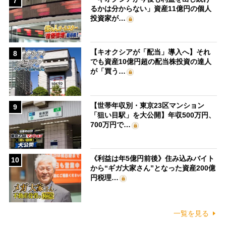
7
るかは分からない」資産11億円の個人
投資家が…
【キオクシアが「配当」導入へ】それ
8
でも資産10億円超の配当株投資の達人
が「買う…
【世帯年収別・東京23区マンション
9
「狙い目駅」を大公開】年収500万円、
700万円で…
《利益は年5億円前後》住み込みバイト
10
から“ギガ大家さん”となった資産200億
円税理…
一覧を見る