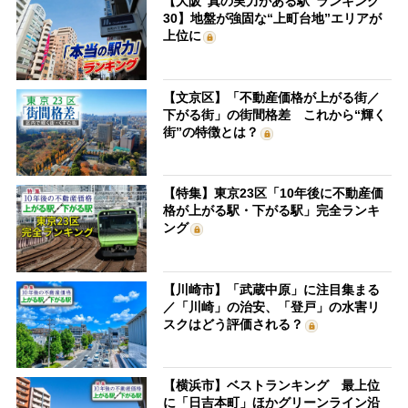
【大阪“真の実力がある駅”ランキング
30】地盤が強固な“上町台地”エリアが
上位に
【文京区】「不動産価格が上がる街／
下がる街」の街間格差 これから“輝く
街”の特徴とは？
【特集】東京23区「10年後に不動産価
格が上がる駅・下がる駅」完全ランキ
ング
【川崎市】「武蔵中原」に注目集まる
／「川崎」の治安、「登戸」の水害リ
スクはどう評価される？
【横浜市】ベストランキング 最上位
に「日吉本町」ほかグリーンライン沿