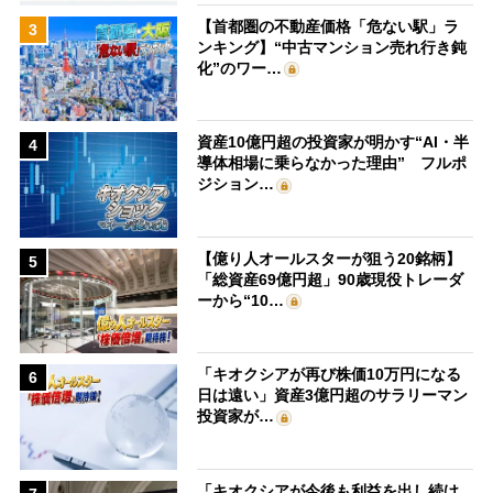
【首都圏の不動産価格「危ない駅」ラ
3
ンキング】“中古マンション売れ行き鈍
化”のワー…
資産10億円超の投資家が明かす“AI・半
4
導体相場に乗らなかった理由” フルポ
ジション…
【億り人オールスターが狙う20銘柄】
5
「総資産69億円超」90歳現役トレーダ
ーから“10…
「キオクシアが再び株価10万円になる
6
日は遠い」資産3億円超のサラリーマン
投資家が…
「キオクシアが今後も利益を出し続け