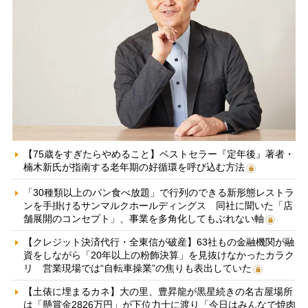
【75歳をすぎたらやめること】ベストセラー『定年後』著者・
楠木新氏が指南する老年期の好循環を呼び込む方法
「30種類以上のパン食べ放題」で行列のできる新形態レストラ
ンを手掛けるサンマルクホールディングス 同社に聞いた「店
舗展開のコンセプト」、事業を多角化してもぶれない軸
【クレジット決済代行・全東信が破産】63社もの金融機関が融
資をしながら「20年以上の粉飾決算」を見抜けなかったカラク
リ 営業現場では“自転車操業”の焦りも表出していた
【土俵に埋まるカネ】大の里、豊昇龍が黒星続きの名古屋場所
は「懸賞金2826万円」が下位力士に渡り「今日はみんなで焼肉