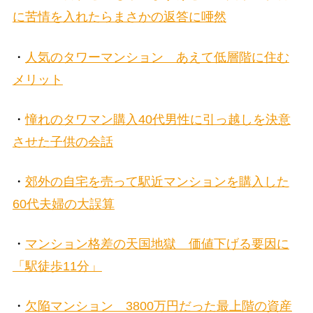
に苦情を入れたらまさかの返答に唖然
・
人気のタワーマンション あえて低層階に住む
メリット
・
憧れのタワマン購入40代男性に引っ越しを決意
させた子供の会話
・
郊外の自宅を売って駅近マンションを購入した
60代夫婦の大誤算
・
マンション格差の天国地獄 価値下げる要因に
「駅徒歩11分」
・
欠陥マンション 3800万円だった最上階の資産