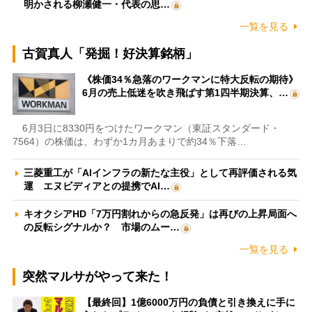
明かされる柳瀬健一・代表の思…
一覧を見る
古賀真人「発掘！好決算銘柄」
《株価34％急落のワークマンに特大反転の期待》
6月の売上低迷を吹き飛ばす第1四半期決算、…
6月3日に8330円をつけたワークマン（東証スタンダード・
7564）の株価は、わずか1カ月あまりで約34％下落…
三菱重工が「AIインフラの新たな主役」として再評価される気
運 エヌビディアとの提携でAI…
キオクシアHD「7万円割れからの急反発」は再びの上昇局面へ
の反転シグナルか？ 市場のムー…
一覧を見る
突然マルサがやって来た！
【最終回】1億6000万円の負債と引き換えに手に