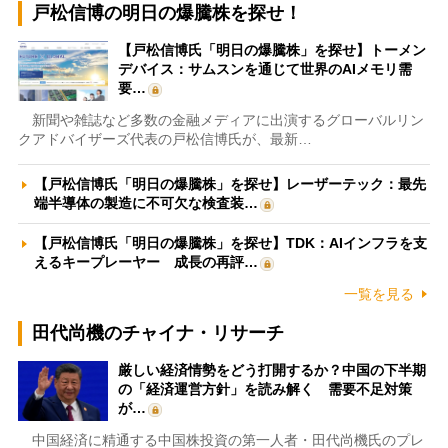
戸松信博の明日の爆騰株を探せ！
【戸松信博氏「明日の爆騰株」を探せ】トーメン
デバイス：サムスンを通じて世界のAIメモリ需
要…
新聞や雑誌など多数の金融メディアに出演するグローバルリン
クアドバイザーズ代表の戸松信博氏が、最新…
【戸松信博氏「明日の爆騰株」を探せ】レーザーテック：最先
端半導体の製造に不可欠な検査装…
【戸松信博氏「明日の爆騰株」を探せ】TDK：AIインフラを支
えるキープレーヤー 成長の再評…
一覧を見る
田代尚機のチャイナ・リサーチ
厳しい経済情勢をどう打開するか？中国の下半期
の「経済運営方針」を読み解く 需要不足対策
が…
中国経済に精通する中国株投資の第一人者・田代尚機氏のプレ