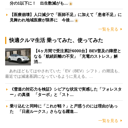
分の1以下に！ 出生数減がも…
【医療崩壊】人口減少で「医師不足」に加えて「患者不足」に
見舞われ地域医療が限界に 今後…
一覧を見る
快適クルマ生活 乗ってみた、使ってみた
【4ヶ月間で受注累計6000台】BEV普及の障壁と
なる「航続距離の不安」「充電のストレス」解
消…
あれほどもてはやされていた「EV（BEV）シフト」の潮流も、
最近では減速基調になっているように見える。…
《雪道の対応力を検証》シビアな状況で実感した「フォレスタ
ー」の真価 「ターボ」と「スト…
乗り込むと同時に「これが軽？」と戸惑うのには理由があっ
た 「日産ルークス」さらなる躍進…
一覧を見る