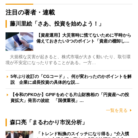
注目の著者・連載
藤川里絵「さあ、投資を始めよう！」
【資産運用】大災害時に慌てないために平時から
備えておきたい3つのポイント「資産の棚卸し…
大規模な災害が起きると、株式市場が大きく動いたり、取引環
境が不安定になったりすることがある。一方…
5年ぶり改訂の「CGコード」、何が変わったのかポイントを解
説 企業に成長投資の具体的な説…
【令和のPKOか】GPIFをめぐる片山財務相の「円資産への投
資拡大」発言の波紋 「国債重視」…
一覧を見る
森口亮「まるわかり市況分析」
「トレンド転換のスイッチになり得る」“介入慣