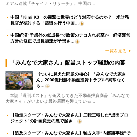
ミアム連載「チャイナ・リサーチ」。中国の…
中国「Kimi K3」の衝撃に世界はどう対応するのか？ 米財務
長官が検討する「蒸留を行う中国…
中国経済“予想外の低成長”で政策のテコ入れ必至か 経済運営
方針の修正で成長加速が予想さ…
一覧を見る
「みんなで大家さん」配当ストップ騒動の内幕
《ついに見えた問題の核心》「みんなで大家さ
ん」2000億円超不動産投資トラブル“異常なく
ら…
本誌『週刊ポスト』が追及してきた不動産投資商品「みんなで
大家さん」がいよいよ最終局面を迎えている…
【独走スクープ・みんなで大家さん】二転三転した“成田プロ
ジェクト”の計画変更の裏で起き…
【追及スクープ・みんなで大家さん】独占入手“内部議事録”で