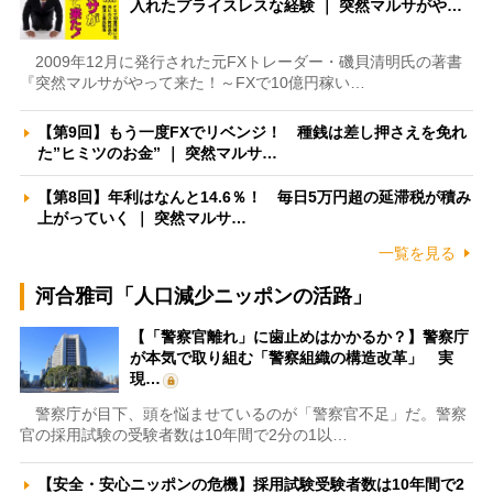
入れたプライスレスな経験 ｜ 突然マルサがや…
2009年12月に発行された元FXトレーダー・磯貝清明氏の著書
『突然マルサがやって来た！～FXで10億円稼い…
【第9回】もう一度FXでリベンジ！ 種銭は差し押さえを免れ
た”ヒミツのお金” ｜ 突然マルサ…
【第8回】年利はなんと14.6％！ 毎日5万円超の延滞税が積み
上がっていく ｜ 突然マルサ…
一覧を見る
河合雅司「人口減少ニッポンの活路」
【「警察官離れ」に歯止めはかかるか？】警察庁
が本気で取り組む「警察組織の構造改革」 実
現…
警察庁が目下、頭を悩ませているのが「警察官不足」だ。警察
官の採用試験の受験者数は10年間で2分の1以…
【安全・安心ニッポンの危機】採用試験受験者数は10年間で2