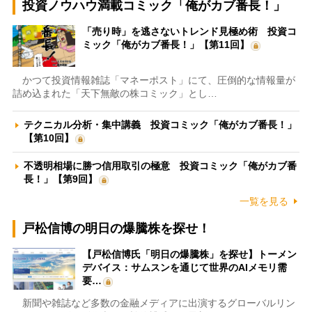
投資ノウハウ満載コミック「俺がカブ番長！」
「売り時」を逃さないトレンド見極め術 投資コ
ミック「俺がカブ番長！」【第11回】
かつて投資情報雑誌「マネーポスト」にて、圧倒的な情報量が
詰め込まれた「天下無敵の株コミック」とし…
テクニカル分析・集中講義 投資コミック「俺がカブ番長！」
【第10回】
不透明相場に勝つ信用取引の極意 投資コミック「俺がカブ番
長！」【第9回】
一覧を見る
戸松信博の明日の爆騰株を探せ！
【戸松信博氏「明日の爆騰株」を探せ】トーメン
デバイス：サムスンを通じて世界のAIメモリ需
要…
新聞や雑誌など多数の金融メディアに出演するグローバルリン