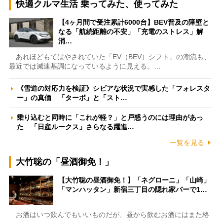
快適クルマ生活 乗ってみた、使ってみた
【4ヶ月間で受注累計6000台】BEV普及の障壁と
なる「航続距離の不安」「充電のストレス」解
消…
あれほどもてはやされていた「EV（BEV）シフト」の潮流も、
最近では減速基調になっているように見える。…
《雪道の対応力を検証》シビアな状況で実感した「フォレスタ
ー」の真価 「ターボ」と「スト…
乗り込むと同時に「これが軽？」と戸惑うのには理由があっ
た 「日産ルークス」さらなる躍進…
一覧を見る
大竹聡の「昼酒御免！」
【大竹聡の昼酒御免！】「ネグローニ」「山崎」
「マンハッタン」新宿三丁目の隠れ家バーで1…
お酒はいつ飲んでもいいものだが、昼から飲むお酒にはまた格