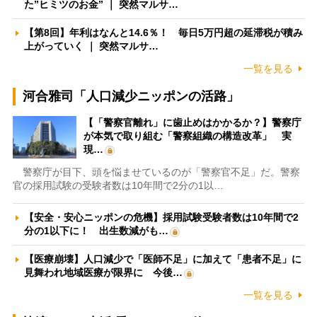
た”ヒミツのお金” ｜ 突然マルサ…
【第8回】年利はなんと14.6％！ 毎日5万円超の延滞税が積み
上がっていく ｜ 突然マルサ…
一覧を見る
河合雅司「人口減少ニッポンの活路」
【「警察官離れ」に歯止めはかかるか？】警察庁
が本気で取り組む「警察組織の構造改革」 実
現…
警察庁が目下、頭を悩ませているのが「警察官不足」だ。警察
官の採用試験の受験者数は10年間で2分の1以…
【安全・安心ニッポンの危機】採用試験受験者数は10年間で2
分の1以下に！ 出生数減がも…
【医療崩壊】人口減少で「医師不足」に加えて「患者不足」に
見舞われ地域医療が限界に 今後…
一覧を見る