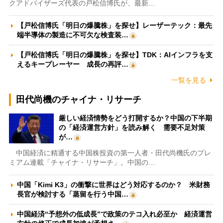
クアドバイザーズ代表の戸松信博氏が、最新…
【戸松信博氏「明日の爆騰株」を探せ】レーザーテック：最先
端半導体の製造に不可欠な検査装…
【戸松信博氏「明日の爆騰株」を探せ】TDK：AIインフラを支
えるキープレーヤー 成長の再評…
一覧を見る
田代尚機のチャイナ・リサーチ
厳しい経済情勢をどう打開するか？中国の下半期
の「経済運営方針」を読み解く 需要不足対策
が…
中国経済に精通する中国株投資の第一人者・田代尚機氏のプレ
ミアム連載「チャイナ・リサーチ」。中国の…
中国「Kimi K3」の衝撃に世界はどう対応するのか？ 米財務
長官が検討する「蒸留を行う中国…
中国経済“予想外の低成長”で政策のテコ入れ必至か 経済運営