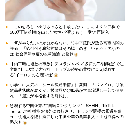
「この恐ろしい株はさっさと手放したい…」キオクシア株で
500万円の利益を出した女性が“夢よもう一度”と再購入
「何がやりたいのか分からない」竹中平蔵氏が語る高市内閣の
評価 「給付付き税額控除はその場しのぎ」いま不可欠なの
は“社会保障制度の改革議論”と指摘
【納車時に複数の事故】テスラジャパン“多額のEV補助金”で注
文殺到、現場は大混乱 トラブル続発の背後に見え隠れす
る“イーロンの右腕”の影
小学生に人気の「シール流通事情」に変調 「ボンドロ」は依
然品薄状態が続くが、模倣品や類似品が大量流通し一部で値崩
れ 「選別が本格化する時代に」
急増する中国企業の“国籍ロンダリング” SHEIN、TikTok、
Temu…本社機能を海外に移転させ、トランプ関税の回避を狙
う 現地人を隠れ蓑にした中国企業の農業参入・土地取得への
懸念も