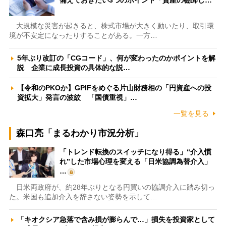
備えておきたい3つのポイント「資産の棚卸し…
大規模な災害が起きると、株式市場が大きく動いたり、取引環
境が不安定になったりすることがある。一方…
5年ぶり改訂の「CGコード」、何が変わったのかポイントを解
説 企業に成長投資の具体的な説…
【令和のPKOか】GPIFをめぐる片山財務相の「円資産への投
資拡大」発言の波紋 「国債重視」…
一覧を見る
森口亮「まるわかり市況分析」
「トレンド転換のスイッチになり得る」“介入慣
れ”した市場心理を変える「日米協調為替介入」
…
日米両政府が、約28年ぶりとなる円買いの協調介入に踏み切っ
た。米国も追加介入を辞さない姿勢を示して…
「キオクシア急落で含み損が膨らんで…」損失を投資家として