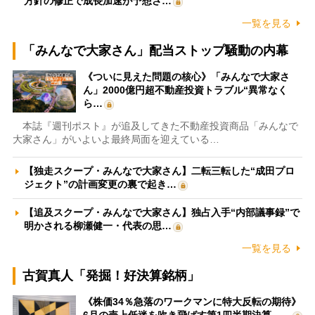
方針の修正で成長加速が予想さ…
一覧を見る
「みんなで大家さん」配当ストップ騒動の内幕
《ついに見えた問題の核心》「みんなで大家さ
ん」2000億円超不動産投資トラブル“異常なく
ら…
本誌『週刊ポスト』が追及してきた不動産投資商品「みんなで
大家さん」がいよいよ最終局面を迎えている…
【独走スクープ・みんなで大家さん】二転三転した“成田プロ
ジェクト”の計画変更の裏で起き…
【追及スクープ・みんなで大家さん】独占入手“内部議事録”で
明かされる柳瀬健一・代表の思…
一覧を見る
古賀真人「発掘！好決算銘柄」
《株価34％急落のワークマンに特大反転の期待》