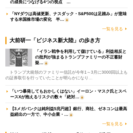
の成長につなげる4つの視点 …
「NYダウは高値更新、ナスダック・S&P500は足踏み」が意味
する米国株市場の変化 半…
一覧を見る
大前研一「ビジネス新大陸」の歩き方
「イラン戦争を利用して儲けている」利益相反と
の批判が強まるトランプファミリーの不正蓄財
疑…
トランプ大統領のファミリー信託が今年1～3月に3000回以上も
の証券取引を行っていたことが明らかになり…
「いつ暴発してもおかしくはない」イーロン・マスク氏とスペ
ースXが抱えるリスクの数々「絶対…
【3メガバンクは純利益5兆円超】銀行、商社、ゼネコンは最高
益続出の一方で、中小企業・…
一覧を見る