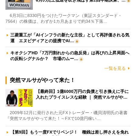
6月の売上低迷を吹き飛ばす第1四半期決算、…
6月3日に8330円をつけたワークマン（東証スタンダード・
7564）の株価は、わずか1カ月あまりで約34％下落…
三菱重工が「AIインフラの新たな主役」として再評価される気
運 エヌビディアとの提携でAI…
キオクシアHD「7万円割れからの急反発」は再びの上昇局面へ
の反転シグナルか？ 市場のムー…
一覧を見る
突然マルサがやって来た！
【最終回】1億6000万円の負債と引き換えに手に
入れたプライスレスな経験 ｜ 突然マルサがや…
2009年12月に発行された元FXトレーダー・磯貝清明氏の著書
『突然マルサがやって来た！～FXで10億円稼い…
【第9回】もう一度FXでリベンジ！ 種銭は差し押さえを免れ