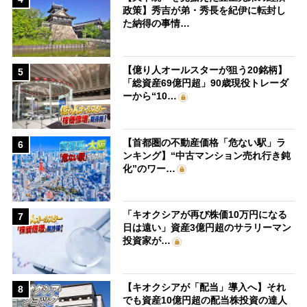
政策】秀吉が弟・秀長を紀伊に転封し
た納得の事情…
【億り人オールスターが狙う20銘柄】
5
「総資産69億円超」90歳現役トレーダ
ーから“10…
【首都圏の不動産価格「危ない駅」ラ
6
ンキング】“中古マンション売れ行き鈍
化”のワー…
「キオクシアが再び株価10万円になる
7
日は遠い」資産3億円超のサラリーマン
投資家が…
【キオクシアが「配当」導入へ】それ
8
でも資産10億円超の配当株投資の達人