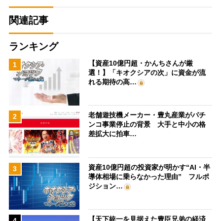
関連記事
ランキング
【資産10億円超・かんちさんが厳
1
選！】「キオクシアの次」に資金が流
れる期待の高…
老舗遊技機メーカー・豊丸産業がパチ
2
ンコ事業停止の背景 大手と中小の格
差拡大に拍車…
資産10億円超の投資家が明かす“AI・半
3
導体相場に乗らなかった理由” フルポ
ジション…
【天下統一を見据えた豊臣兄弟の経済
4