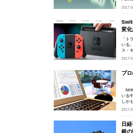
市場
2017.0
Sw
変化
「ト
いる
ス・
者の
2017.0
プロ
NH
いる
しか
法に
2017.0
日経
銀の