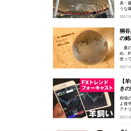
表・
うな
＊ 
2017.0
桐谷
の銘
夏の
め。
使っ
ほう
2017.0
【羊
きの
相場
よ後
アナ
ル／
2017.0