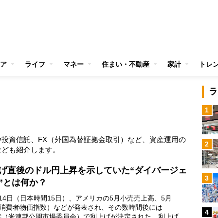
ア
ライフ
マネー
住まい・不動産
家計
トレ
ラ
1
投資信託、FX（外国為替証拠金取引）など、資産運用の
2
なども紹介します。
げ直後のドル円上昇を示していた“ダイバージェ
3
”とは何か？
14日（日本時間15日）、アメリカの5月小売売上高、5月
I（消費者物価指数）などが発表され、その数時間後には
4
MC（米連邦公開市場委員会）で利上げが決定された。利上げは