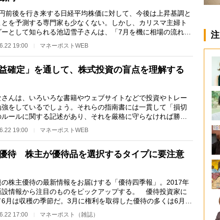
円前後を行き来する日経平均株価に対して、今後は上昇基調と
ことを予測する専門家も少なくない。しかし、カリスマ主婦ト
ダーとして知られる池辺雪子さんは、「7月を機に相場の流れが
注
る可能性もあ…
6.22 19:00
マネーポストWEB
益確定」を通して、株式投資の盲点を理解する
さんは、いろいろな書籍やウェブサイトなどで投資やトレー
勉強をしているでしょう。それらの指南書には一貫して「損切
のルールに関する記述があり、それを厳格に守らなければ勝ち
はなれない、と…
6.22 19:00
マネーポストWEB
優待 株主が優待品を選択するタイプに要注意
の株主優待の最新情報をお届けする「優待四季報」。2017年
新設情報から注目のものをピックアップする。 優待投資家に
て6月は収穫の季節だ。3月に権利を取得した優待の多くは6月の
総会後に発送さ…
6.22 17:00
マネーポスト（雑誌）