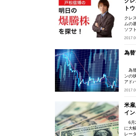
クレ
トウ
クレ
ムの
ソフ
です。
2017.0
為替
為替
ンの
アド
る。
2017.0
米雇
イン
6月
に大
レー