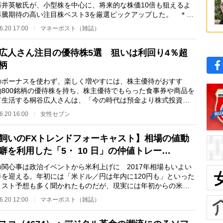
藤井英敏氏が、小型株を中心に、将来的な株価10倍も狙えるよ
爆騰期待の高い注目株ベスト3を厳選ピックアップした。 ＊
＊ 1位は、オ…
6.20 17:00
マネーポスト（雑誌）
広人さん注目の優待株5選 狙いは利回り4％超
柄
ボーナスを使わず、楽しく増やすには、株主優待がおすす
約800銘柄の優待株を持ち、株主優待でもらった食事券や商品を
て生活する桐谷広人さんは、「今の時代は預金より株式投資の
がいい」と話す。…
6.20 16:00
女性セブン
飼いのFXトレンドフォーキャスト】相場の値動
癖を利用した「5・ 10 日」の仲値トレー…
の関心事は政治イベントから米利上げに 2017年相場もいよい
半を迎える。年初には「米ドル／円は年内に120円も」といった
リスト予想も多く聞かれたものだが、現実には年初からの米ド
円は下落基調で…
6.20 12:00
マネーポスト（雑誌）