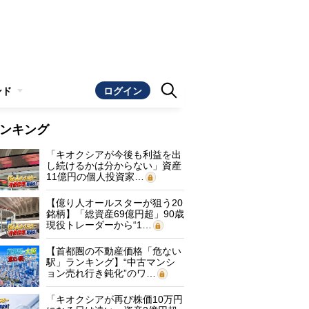
ンド
ログイン
ンキング
「キオクシアが今後も利益を出
し続けるかは分からない」資産
11億円の個人投資家…
【億り人オールスターが狙う20
銘柄】「総資産69億円超」90歳
現役トレーダーから“1…
【首都圏の不動産価格「危ない
駅」ランキング】“中古マンシ
ョン売れ行き鈍化”のワ…
「キオクシアが再び株価10万円