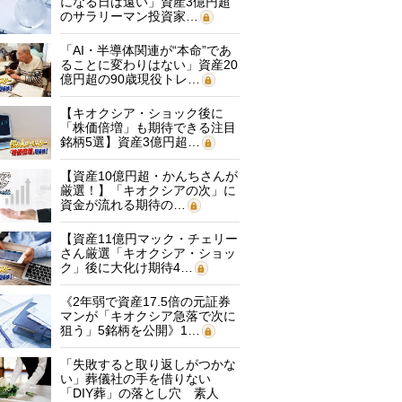
になる日は遠い」資産3億円超
のサラリーマン投資家…
「AI・半導体関連が“本命”であ
ることに変わりはない」資産20
億円超の90歳現役トレ…
【キオクシア・ショック後に
「株価倍増」も期待できる注目
銘柄5選】資産3億円超…
【資産10億円超・かんちさんが
厳選！】「キオクシアの次」に
資金が流れる期待の…
【資産11億円マック・チェリー
さん厳選「キオクシア・ショッ
ク」後に大化け期待4…
《2年弱で資産17.5倍の元証券
マンが「キオクシア急落で次に
狙う」5銘柄を公開》1…
「失敗すると取り返しがつかな
い」葬儀社の手を借りない
「DIY葬」の落とし穴 素人