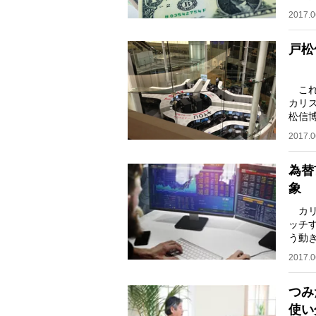
ンが
2017.0
戸松
これ
カリ
松信
目し
2017.0
為替
象
カリ
ッチ
う動
する
2017.0
つみ
使い