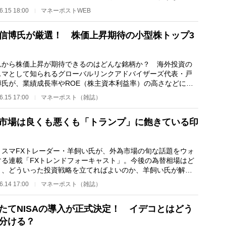
でていたのか？…
6.15 18:00
マネーポストWEB
信博氏が厳選！ 株価上昇期待の小型株トップ3
から株価上昇が期待できるのはどんな銘柄か？ 海外投資の
スマとして知られるグローバルリンクアドバイザーズ代表・戸
博氏が、業績成長率やROE（株主資本利益率）の高さなどに注
、独自の視点から…
6.15 17:00
マネーポスト（雑誌）
市場は良くも悪くも「トランプ」に飽きている印
スマFXトレーダー・羊飼い氏が、外為市場の旬な話題をウォ
する連載「FXトレンドフォーキャスト」。今後の為替相場はど
き、どういった投資戦略を立てればよいのか、羊飼い氏が解説
。 ＊ ＊ ＊…
6.14 17:00
マネーポスト（雑誌）
たてNISAの導入が正式決定！ イデコとはどう
分ける？