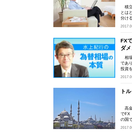
積立N
とは
分ける
に「
2017.0
FX
ダメ
相場
であ
投資
す。
2017.0
トル
高金
でF
の国
象に
2017.0