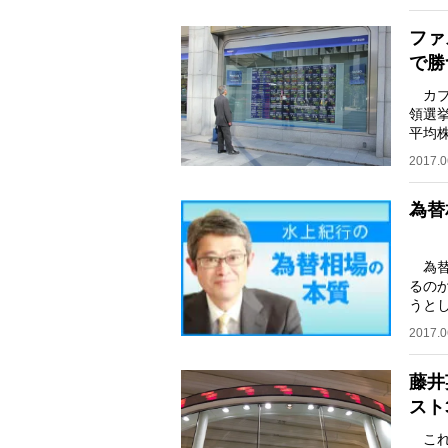
ファ
で勝
カブ
領選
平均
した
2017.0
為替
為替
るの
うと
過ご
2017.0
藤井
スト
これ