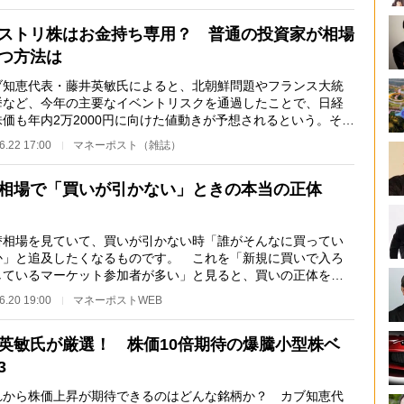
ストリ株はお金持ち専用？ 普通の投資家が相場
つ方法は
知恵代表・藤井英敏氏によると、北朝鮮問題やフランス大統
挙など、今年の主要なイベントリスクを通過したことで、日経
株価も年内2万2000円に向けた値動きが予想されるという。そう
中で投資家はど…
6.22 17:00
マネーポスト（雑誌）
相場で「買いが引かない」ときの本当の正体
相場を見ていて、買いが引かない時「誰がそんなに買ってい
か」と追及したくなるものです。 これを「新規に買いで入ろ
しているマーケット参加者が多い」と見ると、買いの正体を見
すことになりま…
6.20 19:00
マネーポストWEB
英敏氏が厳選！ 株価10倍期待の爆騰小型株ベ
3
から株価上昇が期待できるのはどんな銘柄か？ カブ知恵代