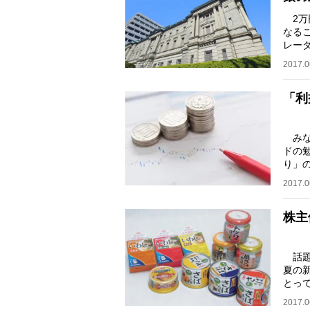
2万
なる
レー
変わ
2017.0
「利
みな
ドの
り」
組に
2017.0
株主
話題
夏の
とっ
株主
2017.0