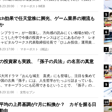
の予想どおりだったものの、そ…
6.23 20:00
マネーポストWEB
5
itch効果で任天堂株に脚光、ゲーム業界の潮流も
か
6
ランプラリー」が一段落し、方向感の読みにくい相場が続いて
。こうした中で今後の投資チャンスはどこにあるのか？ レオ
キャピタルワークス代表取締役社長で「ひふみ投信」運用責任
藤野英人氏が解…
6.23 17:00
マネーポスト（雑誌）
7
の投資家も実践、「孫子の兵法」の名言の真意
8
K大河ドラマ『おんな城主 直虎』にも登場し、注目を集めて
中国の古典『孫子』には、人生哲学がたっぷり詰まっている。
9
も、マネープランにも応用できるということで、『孫子』の兵
学ぶマネー術を読…
6.23 11:00
女性セブン
10
平均の上昇基調が7月に転換か？ カギを握る日
動向