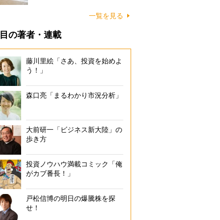
に…
一覧を見る
目の著者・連載
藤川里絵「さあ、投資を始めよ
う！」
森口亮「まるわかり市況分析」
大前研一「ビジネス新大陸」の
歩き方
投資ノウハウ満載コミック「俺
がカブ番長！」
戸松信博の明日の爆騰株を探
せ！