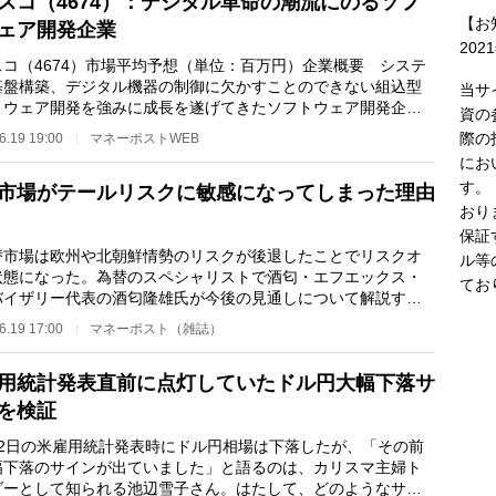
スコ（4674）：デジタル革命の潮流にのるソフ
【お
ェア開発企業
202
スコ（4674）市場平均予想（単位：百万円）企業概要 システ
基盤構築、デジタル機器の制御に欠かすことのできない組込型
当サ
トウェア開発を強みに成長を遂げてきたソフトウェア開発企業
資の
IT基盤構築技…
際の
6.19 19:00
マネーポストWEB
にお
す。
市場がテールリスクに敏感になってしまった理由
おり
保証
市場は欧州や北朝鮮情勢のリスクが後退したことでリスクオ
ル等
状態になった。為替のスペシャリストで酒匂・エフエックス・
てお
バイザリー代表の酒匂隆雄氏が今後の見通しについて解説す
 ＊ ＊ ＊ こ…
6.19 17:00
マネーポスト（雑誌）
用統計発表直前に点灯していたドル円大幅下落サ
を検証
2日の米雇用統計発表時にドル円相場は下落したが、「その前
幅下落のサインが出ていました」と語るのは、カリスマ主婦ト
ダーとして知られる池辺雪子さん。はたして、どのようなサイ