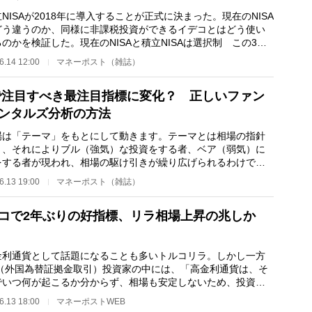
ISAが2018年に導入することが正式に決まった。現在のNISA
どう違うのか、同様に非課税投資ができるイデコとはどう使い
のかを検証した。現在のNISAと積立NISAは選択制 この3月
所得税法等の一部…
6.14 12:00
マネーポスト（雑誌）
で注目すべき最注目指標に変化？ 正しいファン
ンタルズ分析の方法
は「テーマ」をもとにして動きます。テーマとは相場の指針
り、それによりブル（強気）な投資をする者、ベア（弱気）に
をする者が現われ、相場の駆け引きが繰り広げられるわけで
 相場のテーマを…
6.13 19:00
マネーポスト（雑誌）
コで2年ぶりの好指標、リラ相場上昇の兆しか
利通貨として話題になることも多いトルコリラ。しかし一方
X（外国為替証拠金取引）投資家の中には、「高金利通貨は、そ
でいつ何が起こるか分からず、相場も安定しないため、投資対
は向かない」と…
6.13 18:00
マネーポストWEB